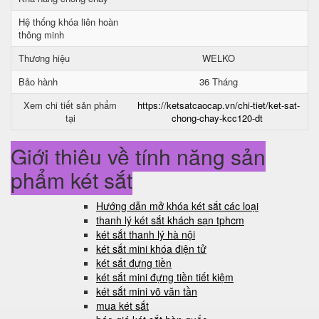
Hệ thống khóa liên hoàn
thông minh
Thương hiệu
WELKO
Bảo hành
36 Tháng
Xem chi tiết sản phẩm
https://ketsatcaocap.vn/chi-tiet/ket-sat-
tại
chong-chay-kcc120-dt
Giới thiệu về tính năng sản
phẩm két sắt
Hướng dẫn mở khóa két sắt các loại
thanh lý két sắt khách sạn tphcm
két sắt thanh lý hà nội
két sắt mini khóa điện tử
két sắt đựng tiền
két sắt mini đựng tiền tiết kiệm
két sắt mini võ văn tần
mua két sắt