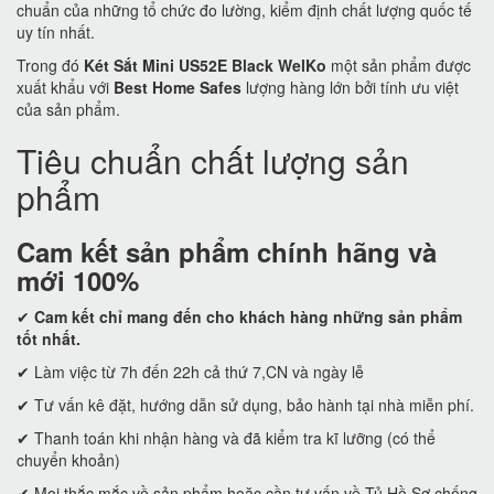
chuẩn của những tổ chức đo lường, kiểm định chất lượng quốc tế
uy tín nhất.
Trong đó
Két Sắt Mini US52E Black WelKo
một sản phẩm được
xuất khẩu với
Best Home Safes
lượng hàng lớn bởi tính ưu việt
của sản phẩm.
Tiêu chuẩn chất lượng sản
phẩm
Cam kết
sản phẩm chính hãng và
mới 100%
✔
Cam kết
chỉ mang đến cho khách hàng những sản phẩm
tốt nhất.
✔ Làm việc từ 7h đến 22h cả thứ 7,CN và ngày lễ
✔ Tư vấn kê đặt, hướng dẫn sử dụng, bảo hành tại nhà miễn phí.
✔ Thanh toán khi nhận hàng và đã kiểm tra kĩ lưỡng (có thể
chuyển khoản)
✔ Mọi thắc mắc về sản phẩm hoặc cần tư vấn về Tủ Hồ Sơ chống