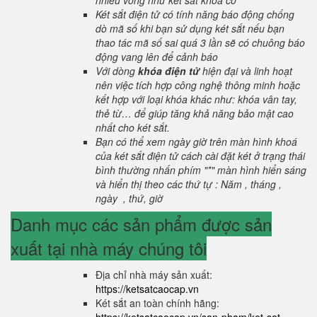
nhiều vòng như két sắt khoá cơ
Két sắt điện tử có tính năng báo động chống
dò mã số khi bạn sử dụng két sắt nếu bạn
thao tác mã số sai quá 3 lần sẽ có chuông báo
động vang lên để cảnh báo
Với dòng
khóa điện tử
hiện đại và linh hoạt
nên việc tích hợp công nghệ thông minh hoặc
kết hợp với loại khóa khác như: khóa vân tay,
thẻ từ… để giúp tăng khả năng bảo mật cao
nhất cho két sắt.
Bạn có thể xem ngày giờ trên màn hình khoá
của két sắt điện tử cách cài đặt két ở trạng thái
bình thường nhấn phím "*" màn hình hiển sáng
và hiển thị theo các thứ tự : Năm , tháng ,
ngày , thứ, giờ
Danh mục các sản phẩm được sản
xuất tại nhà máy chúng tôi
Địa chỉ nhà máy sản xuất:
https://ketsatcaocap.vn
Két sắt an toàn chính hãng: