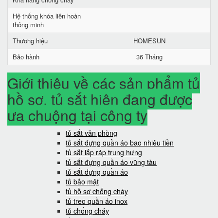
Hệ thống khóa liên hoàn
thông minh
Thương hiệu
HOMESUN
Bảo hành
36 Tháng
Giới thiệu về các sản phẩm tủ
hồ sơ, tủ sắt hiện đang được
ưa chuộng tại công ty
tủ sắt văn phòng
tủ sắt đựng quần áo bao nhiêu tiền
tủ sắt lắp ráp trung hưng
tủ sắt đựng quần áo vũng tàu
tủ sắt đựng quần áo
tủ bảo mật
tủ hồ sơ chống cháy
tủ treo quần áo inox
tủ chống cháy