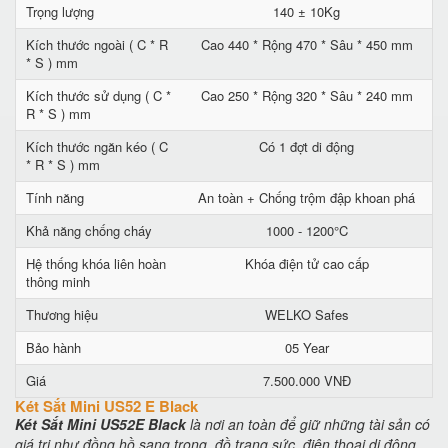
Trọng lượng
140 ± 10Kg
Kích thước ngoài ( C * R
Cao 440 * Rộng 470 * Sâu * 450 mm
* S ) mm
Kích thước sử dụng ( C *
Cao 250 * Rộng 320 * Sâu * 240 mm
R * S ) mm
Kích thước ngăn kéo ( C
Có 1 đợt di động
* R * S ) mm
Tính năng
An toàn + Chống trộm đập khoan phá
Khả năng chống cháy
1000 - 1200°C
Hệ thống khóa liên hoàn
Khóa điện tử cao cấp
thông minh
Thương hiệu
WELKO Safes
Bảo hành
05 Year
Giá
7.500.000 VNĐ
Két Sắt Mini US52 E Black
Két Sắt Mini US52E Black
là nơi an toàn để giữ những tài sản có
giá trị như đồng hồ sang trọng, đồ trang sức, điện thoại di động,