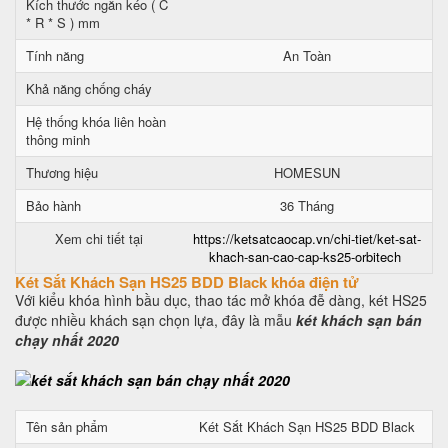
Kích thước ngăn kéo ( C
* R * S ) mm
Tính năng
An Toàn
Khả năng chống cháy
Hệ thống khóa liên hoàn
thông minh
Thương hiệu
HOMESUN
Bảo hành
36 Tháng
Xem chi tiết tại
https://ketsatcaocap.vn/chi-tiet/ket-sat-
khach-san-cao-cap-ks25-orbitech
Két Sắt Khách Sạn HS25 BDD Black khóa điện tử
Với kiểu khóa hình bầu dục, thao tác mở khóa đễ dàng, két HS25
được nhiều khách sạn chọn lựa, đây là mẫu
két khách sạn bán
chạy nhất 2020
Tên sản phẩm
Két Sắt Khách Sạn HS25 BDD Black