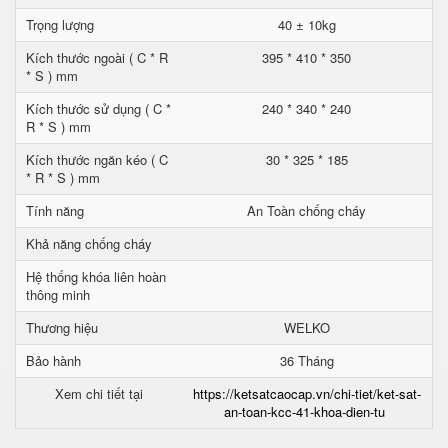
Trọng lượng
40 ± 10kg
Kích thước ngoài ( C * R
395 * 410 * 350
* S ) mm
Kích thước sử dụng ( C *
240 * 340 * 240
R * S ) mm
Kích thước ngăn kéo ( C
30 * 325 * 185
* R * S ) mm
Tính năng
An Toàn chống cháy
Khả năng chống cháy
Hệ thống khóa liên hoàn
thông minh
Thương hiệu
WELKO
Bảo hành
36 Tháng
Xem chi tiết tại
https://ketsatcaocap.vn/chi-tiet/ket-sat-
an-toan-kcc-41-khoa-dien-tu