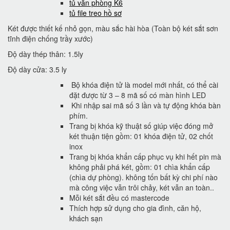
tủ văn phòng K6
tủ file treo hồ sơ
Két được thiết kế nhỏ gọn, màu sắc hài hòa (Toàn bộ két sắt sơn
tĩnh điện chống trầy xước)
Độ dày thép thân: 1.5ly
Độ dày cửa: 3.5 ly
Bộ khóa điện tử là model mới nhất, có thể cài
đặt được từ 3 – 8 mã số có màn hình LED
Khi nhập sai mã số 3 lần và tự động khóa bàn
phím.
Trang bị khóa kỹ thuật số giúp việc đóng mở
két thuận tiện gồm: 01 khóa điện tử, 02 chốt
inox
Trang bị khóa khẩn cấp phục vụ khi hết pin mà
không phải phá két, gồm: 01 chìa khẩn cấp
(chìa dự phòng). không tốn bất kỳ chi phí nào
mà công việc vẫn trôi chảy, két vẫn an toàn..
Mỗi két sắt đều có mastercode
Thích hợp sử dụng cho gia đình, căn hộ,
khách sạn