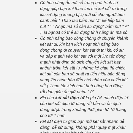
Có tính năng ẩn mã số trong quá trình sử
dụng giúp bạn khi thao tác mở két sắt ra trong
lúc sử dụng không bị lộ mã số cho người bên
cạnh biết ( Thao tác bấm nút "#" kế tiếp bấm
nút " * " Nhập mã số cần sử dụng" bầm nút " #"
) là bạnđã có thể sử dụng tính năng ẩn mã số
Có tính năng báo động chống di chuyển khênh
két sắt đi, khi bạn kích hoạt tính năng báo
động chống di chuyển két sắt đi thì khi có sự
va đập mạnh vào két sắt với một lực tác động
mạnh nhất định để dịch chuyển két sắt hay
khênh trộm két sắt tự những kẻ gian thì chiếc
két sắt của bạn sẽ phát ra tiến hiệu báo động
vang lên cảnh báo đến chủ nhân của chiếc két
sắt ( Thao tác kích hoạt tính năng báo động
rất đơn giản ấn giữ phím " 0"
Pin của
két sắt điện tử
là pin AA mạch điện tử
của két sắt điện tử dùng rất bền và ổn định
dùng được trong khoảng thời gian từ 10 tháng
cho tới 1 năm
Két sắt điện tử giúp bạn mở két sắt nhanh dễ
dàng, dễ sử dụng, không phải quay mật khẩu