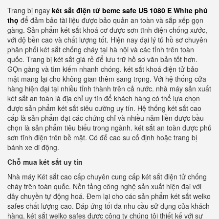
Trang bị ngay
két sắt điện tử bemc safe US 1080 E White phú
thọ
để đảm bảo tài liệu được bảo quản an toàn và sắp xếp gọn
gàng. Sản phẩm két sắt khoá cơ được sơn tĩnh điện chống xước,
với độ bền cao và chất lượng tốt. Hiện nay đại lý tủ hồ sơ chuyên
phân phối két sắt chống cháy tại hà nội và các tỉnh trên toàn
quốc. Trang bị két sắt giá rẻ để lưu trữ hồ sơ văn bản tốt hơn.
GỌn gàng và tìm kiếm nhanh chóng. két sắt khoá điện tử bảo
mật mang lại cho không gian thêm sang trọng. Với hệ thống cửa
hàng hiện đại tại nhiều tỉnh thành trên cả nước. nhà máy sản xuất
két sắt an toàn là địa chỉ uy tín để khách hàng có thể lựa chọn
được sản phẩm két sắt siêu cường uy tín. Hệ thống két sắt cao
cấp là sản phẩm đạt các chứng chỉ và nhiều năm liền được bầu
chọn là sản phẩm tiêu biểu trong ngành. két sắt an toàn được phủ
sơn tĩnh điện trên bề mặt. Có đế cao su cố định hoặc trang bị
bánh xe di động.
Chỗ mua két sắt uy tín
Nhà máy Két sắt cao cấp chuyên cung cấp két sắt điện tử chống
cháy trên toàn quốc. Nền tảng công nghệ sản xuất hiện đại với
dây chuyền tự động hoá. Đem lại cho các sản phẩm két sắt welko
safes chất lượng cao. Đáp ứng tối đa nhu cầu sử dụng của khách
hàng. két sắt welko safes được công ty chúng tôi thiết kế với sự