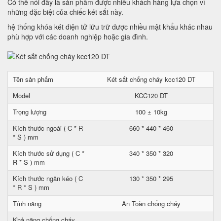
Có thể nói đây là sản phẩm được nhiều khách hàng lựa chọn vì
những đặc biệt của chiếc két sắt này.
hệ thống khóa két điện tử lữu trữ được nhiều mật khẩu khác nhau
phù hợp với các doanh nghiệp hoặc gia đình.
Tên sản phẩm
Két sắt chống cháy kcc120 DT
Model
KCC120 DT
Trọng lượng
100 ± 10kg
Kích thước ngoài ( C * R
660 * 440 * 460
* S ) mm
Kích thước sử dụng ( C *
340 * 350 * 320
R * S ) mm
Kích thước ngăn kéo ( C
130 * 350 * 295
* R * S ) mm
Tính năng
An Toàn chống cháy
Khả năng chống cháy