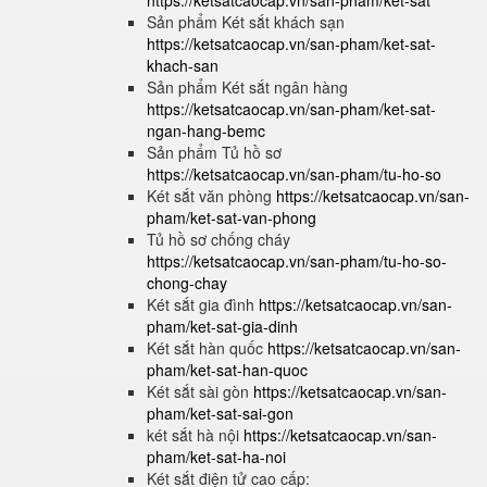
https://ketsatcaocap.vn/san-pham/ket-sat
Sản phẩm Két sắt khách sạn
https://ketsatcaocap.vn/san-pham/ket-sat-
khach-san
Sản phẩm Két sắt ngân hàng
https://ketsatcaocap.vn/san-pham/ket-sat-
ngan-hang-bemc
Sản phẩm Tủ hồ sơ
https://ketsatcaocap.vn/san-pham/tu-ho-so
Két sắt văn phòng
https://ketsatcaocap.vn/san-
pham/ket-sat-van-phong
Tủ hồ sơ chống cháy
https://ketsatcaocap.vn/san-pham/tu-ho-so-
chong-chay
Két sắt gia đình
https://ketsatcaocap.vn/san-
pham/ket-sat-gia-dinh
Két sắt hàn quốc
https://ketsatcaocap.vn/san-
pham/ket-sat-han-quoc
Két sắt sài gòn
https://ketsatcaocap.vn/san-
pham/ket-sat-sai-gon
két sắt hà nội
https://ketsatcaocap.vn/san-
pham/ket-sat-ha-noi
Két sắt điện tử cao cấp: