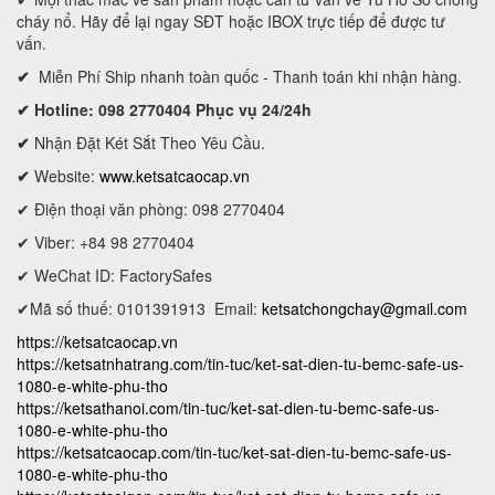
cháy nổ. Hãy để lại ngay SĐT hoặc IBOX trực tiếp để được tư
vấn.
✔
Miễn Phí Ship nhanh toàn quốc - Thanh toán khi nhận hàng.
✔ Hotline: 098 2770404 Phục vụ 24/24h
✔
Nhận Đặt Két Sắt Theo Yêu Cầu.
✔
Website:
www.ketsatcaocap.vn
✔ Điện thoại văn phòng: 098 2770404
✔ Viber: +84 98 2770404
✔ WeChat ID: FactorySafes
✔Mã số thuế: 0101391913
Email:
ketsatchongchay@gmail.com
https://ketsatcaocap.vn
https://ketsatnhatrang.com/tin-tuc/ket-sat-dien-tu-bemc-safe-us-
1080-e-white-phu-tho
https://ketsathanoi.com/tin-tuc/ket-sat-dien-tu-bemc-safe-us-
1080-e-white-phu-tho
https://ketsatcaocap.com/tin-tuc/ket-sat-dien-tu-bemc-safe-us-
1080-e-white-phu-tho