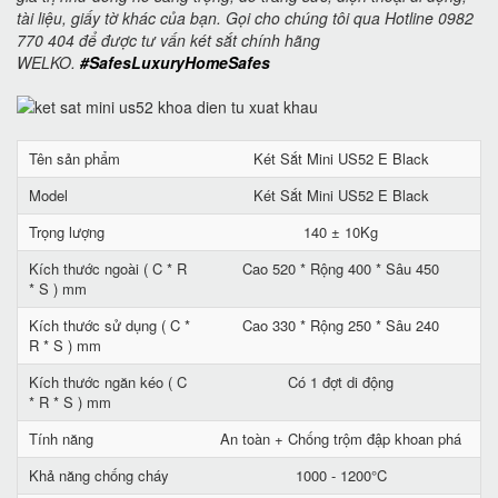
tài liệu, giấy tờ khác của bạn. Gọi cho chúng tôi qua Hotline 0982
770 404 để được tư vấn két sắt chính hãng
WELKO.
#SafesLuxuryHomeSafes
Tên sản phẩm
Két Sắt Mini US52 E Black
Model
Két Sắt Mini US52 E Black
Trọng lượng
140 ± 10Kg
Kích thước ngoài ( C * R
Cao 520 * Rộng 400 * Sâu 450
* S ) mm
Kích thước sử dụng ( C *
Cao 330 * Rộng 250 * Sâu 240
R * S ) mm
Kích thước ngăn kéo ( C
Có 1 đợt di động
* R * S ) mm
Tính năng
An toàn + Chống trộm đập khoan phá
Khả năng chống cháy
1000 - 1200°C