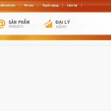
đổi mã két
Tin tức
Tuyển dụng
Liên hệ