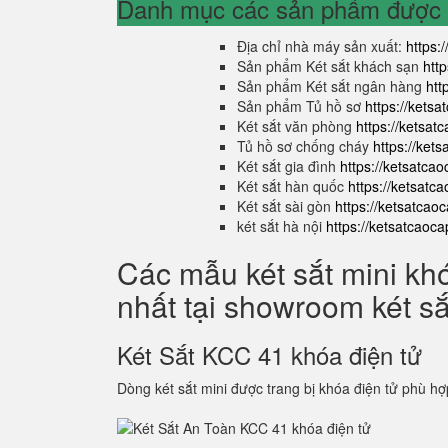
Danh mục các sản phẩm được s
Địa chỉ nhà máy sản xuất:
https:
Sản phẩm Két sắt khách sạn
htt
Sản phẩm Két sắt ngân hàng
htt
Sản phẩm Tủ hồ sơ
https://kets
Két sắt văn phòng
https://ketsa
Tủ hồ sơ chống cháy
https://ket
Két sắt gia đình
https://ketsatca
Két sắt hàn quốc
https://ketsatc
Két sắt sài gòn
https://ketsatcao
két sắt hà nội
https://ketsatcaoc
Các mẫu két sắt mini kh
nhất tại showroom két s
Két Sắt KCC 41 khóa điện tử
Dòng két sắt mini được trang bị khóa điện tử phù hợ