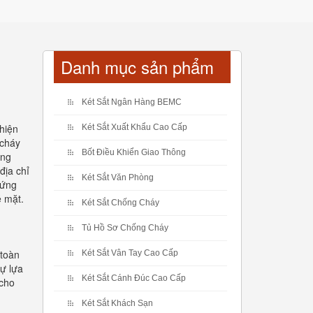
Danh mục sản phẩm
Két Sắt Ngân Hàng BEMC
hiện
Két Sắt Xuất Khẩu Cao Cấp
 cháy
Bốt Điều Khiển Giao Thông
ông
địa chỉ
Két Sắt Văn Phòng
hứng
ề mặt.
Két Sắt Chống Cháy
Tủ Hồ Sơ Chống Cháy
 toàn
Két Sắt Vân Tay Cao Cấp
ự lựa
Két Sắt Cánh Đúc Cao Cấp
 cho
Két Sắt Khách Sạn