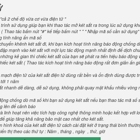
ử
"cả 2 chế độ vừa cơ vừa điện tử "
trình sử dụng giúp bạn khi thao tác mở két sắt ra trong lúc sử dụng kh
 ( Thao tác bấm nút "#" kế tiếp bấm nút " * " Nhập mã số cần sử dụng
ng tính năng ẩn mã số
huyển khênh két sắt đi, khi bạn kích hoạt tính năng báo động chống d
va đập mạnh vào két sắt với một lực tác động mạnh nhất định để dịch ch
 những kẻ gian thì chiếc két sắt của bạn sẽ phát ra tiến hiệu báo động
iếc két sắt ( Thao tác kích hoạt tính năng báo động rất đơn giản ấn g
 mạch điện tử của két sắt điện tử dùng rất bền và ổn định dùng được t
 tới 1 năm
 sắt nhanh dễ dàng, dễ sử dụng, không phải quay mật khẩu nhiều vòng 
 động chống dò mã số khi bạn sử dụng két sắt nếu bạn thao tác mã số 
g lên để cảnh báo
và linh hoạt nên việc tích hợp công nghệ thông minh hoặc kết hợp với l
để giúp tăng khả năng bảo mật cao nhất cho két sắt.
 hình khoá của két sắt điện tử cách cài đặt két ở trạng thái bình thườ
ển thị theo các thứ tự : Năm , tháng , ngày , thứ, giờ