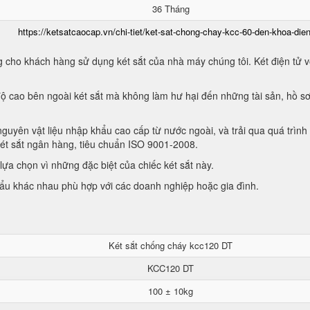
36 Tháng
https://ketsatcaocap.vn/chi-tiet/ket-sat-chong-chay-kcc-60-den-khoa-dien
 cho khách hàng sử dụng két sắt của nhà máy chúng tôi. Két điện tử vớ
ộ cao bên ngoài két sắt mà không làm hư hại đến những tài sản, hồ sơ
guyên vật liệu nhập khẩu cao cấp từ nước ngoài, và trải qua quá trình
két sắt ngân hàng, tiêu chuẩn ISO 9001-2008.
ựa chọn vì những đặc biệt của chiếc két sắt này.
hẩu khác nhau phù hợp với các doanh nghiệp hoặc gia đình.
Két sắt chống cháy kcc120 DT
KCC120 DT
100 ± 10kg