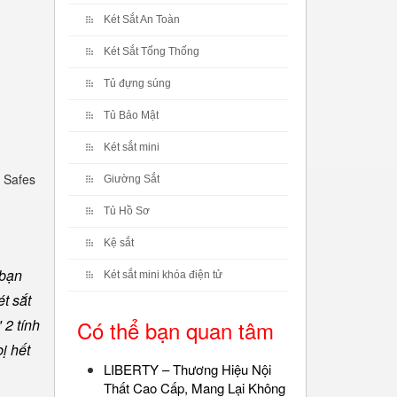
Két Sắt An Toàn
Két Sắt Tổng Thống
Tủ đựng súng
Tủ Bảo Mật
Két sắt mini
 Safes
Giường Sắt
Tủ Hồ Sơ
Kệ sắt
 bạn
Két sắt mini khóa điện tử
t sắt
 2 tính
Có thể bạn quan tâm
ị hết
LIBERTY – Thương Hiệu Nội
Thất Cao Cấp, Mang Lại Không