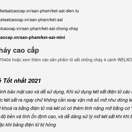
//ketsatcaocap.vn/san-pham/ket-sat-dien-tu
/ketsatcaocap.vn/san-pham/ket-sat
satcaocap.vn/san-pham/ket-sat-chong-chay
tcaocap.vn/san-pham/ket-sat-mini
háy cao cấp
982770404 hoặc xem thêm các sản phẩm tủ sắt chống cháy 4 cánh WELKO
 Tốt nhất 2021
nh bảo mật cao và dễ sử dụng, Khi sử dụng két sắt điện tử các
ược két sắt ra ngay chứ không cần xoay vặn mã số mở như dòng ké
khoá ra bằng điện tử mà két có có thêm tính năng mở bằng cơ "
ộ bền và tính ổn định cao, và dễ dàng sử lý mở két sắt khi khi b
oặc khi bảng điện tử bị hỏng