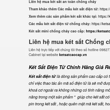
Liên hệ mua két sắt an toàn chống cháy
Tham khảo thêm Các mẫu két sắt điện tử:
https:
Xem thêm các sản phẩm két sắt khác tại:
https:/
Các mẫu két sắt điện tử chống cháy:
https://ket
Két sắt mini chống cháy cao cấp:
https://ketsa
Liên hệ mua két sắt Chống c
Liên hệ trực tiếp với chúng tôi theo số hotline 0
Cabinet tại website
ketsatcaocap.vn
Két Sắt Điện Tử Chính Hãng Giá Rẻ
Két sắt điện tử
là dòng sản phẩm cao cấp có tí
chỉ việc thao tác ấn mã số điện tử là sẽ mở đ
khoá cơ ngoài ra không những có tính năng mở 
năng trong một sản phẩm " giúp cho két sắt có đ
pin trong két sắt , hoặc quên mật mã két sắt, h