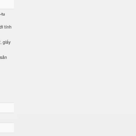
-tu
i tính
, giấy
 sản