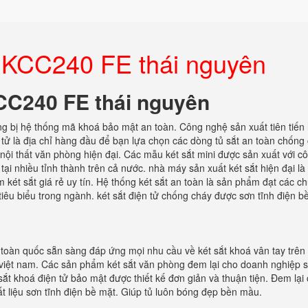
c KCC240 FE thái nguyên
KCC240 FE thái nguyên
ng bị hệ thống mã khoá bảo mật an toàn. Công nghệ sản xuất tiên tiến 
 tử là địa chỉ hàng đầu để bạn lựa chọn các dòng tủ sắt an toàn chống
 nội thất văn phòng hiện đại. Các mẫu két sắt mini được sản xuất với c
i nhiều tỉnh thành trên cả nước. nhà máy sản xuất két sắt hiện đại là 
két sắt giá rẻ uy tín. Hệ thống két sắt an toàn là sản phẩm đạt các c
iêu biểu trong ngành. két sắt điện tử chống cháy được sơn tĩnh điện b
ên toàn quốc sẵn sàng đáp ứng mọi nhu cầu về két sắt khoá vân tay trên
 việt nam. Các sản phẩm két sắt văn phòng đem lại cho doanh nghiệp s
t sắt khoá điện tử bảo mật được thiết kế đơn giản và thuận tiện. Đem lại
liệu sơn tĩnh điện bề mặt. Giúp tủ luôn bóng đẹp bền mầu.