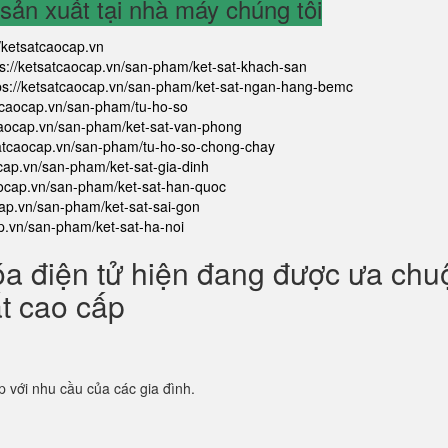
ản xuất tại nhà máy chúng tôi
//ketsatcaocap.vn
ps://ketsatcaocap.vn/san-pham/ket-sat-khach-san
ps://ketsatcaocap.vn/san-pham/ket-sat-ngan-hang-bemc
atcaocap.vn/san-pham/tu-ho-so
tcaocap.vn/san-pham/ket-sat-van-phong
satcaocap.vn/san-pham/tu-ho-so-chong-chay
ocap.vn/san-pham/ket-sat-gia-dinh
aocap.vn/san-pham/ket-sat-han-quoc
cap.vn/san-pham/ket-sat-sai-gon
ap.vn/san-pham/ket-sat-ha-noi
óa điện tử hiện đang được ưa ch
ắt cao cấp
p với nhu cầu của các gia đình.