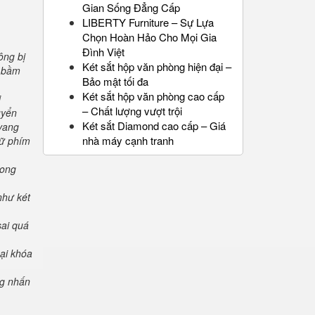
Gian Sống Đẳng Cấp
LIBERTY Furniture – Sự Lựa
Chọn Hoàn Hảo Cho Mọi Gia
Đình Việt
ông bị
Két sắt hộp văn phòng hiện đại –
" bầm
Bảo mật tối đa
Két sắt hộp văn phòng cao cấp
i
– Chất lượng vượt trội
uyển
Két sắt Diamond cao cấp – Giá
 vang
nhà máy cạnh tranh
iữ phím
rong
như két
sai quá
oại khóa
ng nhấn