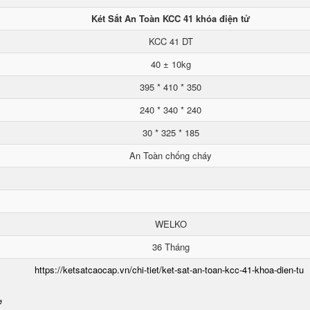
Két Sắt An Toàn KCC 41 khóa điện tử
KCC 41 DT
40 ± 10kg
395 * 410 * 350
240 * 340 * 240
30 * 325 * 185
An Toàn chống cháy
WELKO
36 Tháng
https://ketsatcaocap.vn/chi-tiet/ket-sat-an-toan-kcc-41-khoa-dien-tu
ử