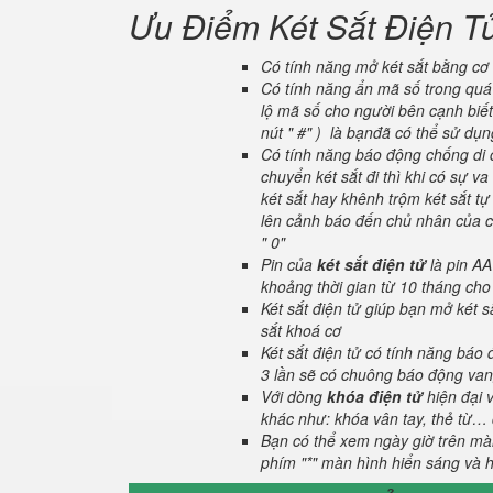
Ưu Điểm Két Sắt Điện T
Có tính năng mở két sắt bằng cơ 
Có tính năng ẩn mã số trong quá 
lộ mã số cho người bên cạnh biết
nút " #" ) là bạnđã có thể sử dụ
Có tính năng báo động chống di c
chuyển két sắt đi thì khi có sự 
két sắt hay khênh trộm két sắt tự
lên cảnh báo đến chủ nhân của ch
" 0"
Pin của
két sắt điện tử
là pin AA
khoảng thời gian từ 10 tháng cho
Két sắt điện tử giúp bạn mở két
sắt khoá cơ
Két sắt điện tử có tính năng báo
3 lần sẽ có chuông báo động van
Với dòng
khóa điện tử
hiện đại 
khác như: khóa vân tay, thẻ từ… 
Bạn có thể xem ngày giờ trên màn
phím "*" màn hình hiển sáng và hi