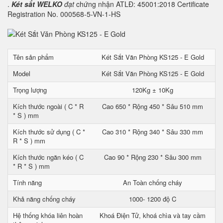
.
Két sắt WELKO
đạt
chứng nhận ATLĐ: 45001:2018 Certificate
Registration No. 000568-5-VN-1-HS
Tên sản phẩm
Két Sắt Văn Phòng KS125 - E Gold
Model
Két Sắt Văn Phòng KS125 - E Gold
Trọng lượng
120Kg ± 10Kg
Kích thước ngoài ( C * R
Cao 650 * Rộng 450 * Sâu 510 mm
* S ) mm
Kích thước sử dụng ( C *
Cao 310 * Rộng 340 * Sâu 330 mm
R * S ) mm
Kích thước ngăn kéo ( C
Cao 90 * Rộng 230 * Sâu 300 mm
* R * S ) mm
Tính năng
An Toàn chống cháy
Khả năng chống cháy
1000- 1200 độ C
Hệ thống khóa liên hoàn
Khoá Điện Tử, khoá chìa và tay cầm