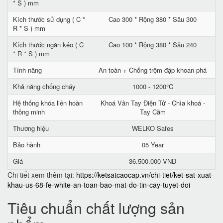
* S ) mm
Kích thước sử dụng ( C *
Cao 300 * Rộng 380 * Sâu 300
R * S ) mm
Kích thước ngăn kéo ( C
Cao 100 * Rộng 380 * Sâu 240
* R * S ) mm
Tính năng
An toàn + Chống trộm đập khoan phá
Khả năng chống cháy
1000 - 1200°C
Hệ thống khóa liên hoàn
Khoá Vân Tay Điện Tử - Chìa khoá -
thông minh
Tay Cầm
Thương hiệu
WELKO Safes
Bảo hành
05 Year
Giá
36.500.000 VNĐ
Chi tiết xem thêm tại:
https://ketsatcaocap.vn/chi-tiet/ket-sat-xuat-
khau-us-68-fe-white-an-toan-bao-mat-do-tin-cay-tuyet-doi
Tiêu chuẩn chất lượng sản