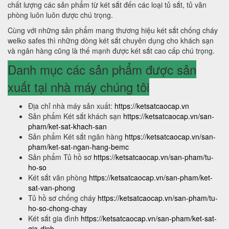
chất lượng các sản phẩm từ két sắt đến các loại tủ sắt, tủ văn
phòng luôn luôn được chú trọng.
Cùng với những sản phẩm mang thương hiệu két sắt chống cháy
welko safes thì những dòng két sắt chuyên dụng cho khách sạn
và ngân hàng cũng là thế mạnh được két sắt cao cấp chú trọng.
Danh mục các sản phẩm được sản
xuất tại nhà máy chúng tôi
Địa chỉ nhà máy sản xuất:
https://ketsatcaocap.vn
Sản phẩm Két sắt khách sạn
https://ketsatcaocap.vn/san-
pham/ket-sat-khach-san
Sản phẩm Két sắt ngân hàng
https://ketsatcaocap.vn/san-
pham/ket-sat-ngan-hang-bemc
Sản phẩm Tủ hồ sơ
https://ketsatcaocap.vn/san-pham/tu-
ho-so
Két sắt văn phòng
https://ketsatcaocap.vn/san-pham/ket-
sat-van-phong
Tủ hồ sơ chống cháy
https://ketsatcaocap.vn/san-pham/tu-
ho-so-chong-chay
Két sắt gia đình
https://ketsatcaocap.vn/san-pham/ket-sat-
gia-dinh