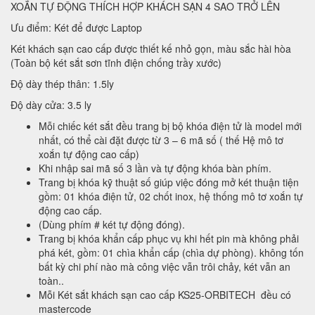
XOẮN TỰ ĐỘNG THÍCH HỢP KHÁCH SẠN 4 SAO TRỞ LÊN
Ưu điểm: Két để được Laptop
Két khách sạn cao cấp được thiết kế nhỏ gọn, màu sắc hài hòa
(Toàn bộ két sắt sơn tĩnh điện chống trầy xước)
Độ dày thép thân: 1.5ly
Độ dày cửa: 3.5 ly
Mỗi chiếc két sắt đều trang bị bộ khóa điện tử là model mới
nhất, có thể cài đặt được từ 3 – 6 mã số ( thế Hệ mô tơ
xoắn tự động cao cấp)
Khi nhập sai mã số 3 lần và tự động khóa bàn phím.
Trang bị khóa kỹ thuật số giúp việc đóng mở két thuận tiện
gồm: 01 khóa điện tử, 02 chốt inox, hệ thống mô tơ xoắn tự
động cao cấp.
(Dùng phím # két tự động đóng).
Trang bị khóa khẩn cấp phục vụ khi hết pin mà không phải
phá két, gồm: 01 chìa khẩn cấp (chìa dự phòng). không tốn
bất kỳ chi phí nào mà công việc vẫn trôi chảy, két vẫn an
toàn..
Mỗi Két sắt khách sạn cao cấp KS25-ORBITECH đều có
mastercode