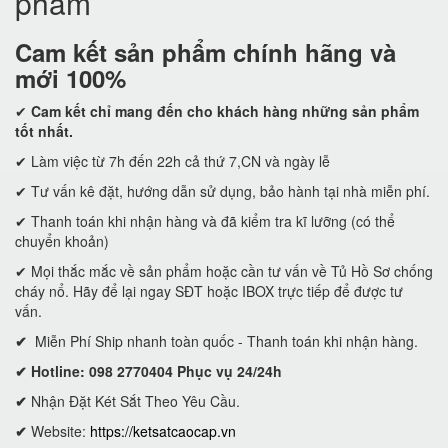
phẩm
Cam kết
sản phẩm chính hãng và
mới 100%
✔
Cam kết
chỉ mang đến cho khách hàng những sản phẩm
tốt nhất.
✔ Làm việc từ 7h đến 22h cả thứ 7,CN và ngày lễ
✔ Tư vấn kê đặt, hướng dẫn sử dụng, bảo hành tại nhà miễn phí.
✔ Thanh toán khi nhận hàng và đã kiểm tra kĩ lưỡng (có thể
chuyển khoản)
✔ Mọi thắc mắc về sản phẩm hoặc cần tư vấn về Tủ Hồ Sơ chống
cháy nổ. Hãy để lại ngay SĐT hoặc IBOX trực tiếp để được tư
vấn.
✔
Miễn Phí Ship nhanh toàn quốc - Thanh toán khi nhận hàng.
✔ Hotline: 098 2770404 Phục vụ 24/24h
✔
Nhận Đặt Két Sắt Theo Yêu Cầu.
✔
Website:
https://ketsatcaocap.vn