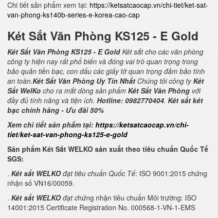
Chi tiết sản phẩm xem tại:
https://ketsatcaocap.vn/chi-tiet/ket-sat-
van-phong-ks140b-series-e-korea-cao-cap
Két Sắt Văn Phòng KS125 - E Gold
Két Sắt Văn Phòng KS125 - E Gold
Két sắt cho các văn phòng
công ty hiện nay rất phổ biến và đóng vai trò quan trọng trong
bảo quản tiền bạc, con dấu các giấy tờ quan trọng đảm bảo tính
an toàn.
Két Sắt Văn Phòng Uy Tín Nhất
Chúng tôi công ty
Két
Sắt WelKo
cho ra mắt dòng sản phẩm
Két Sắt Văn Phòng
với
đầy đủ tính năng và tiện ích.
Hotline: 0982770404
.
Két sắt két
bạc chính hãng - Ưu đãi 50%
Xem chi tiết sản phẩm tại:
https://ketsatcaocap.vn/chi-
tiet/ket-sat-van-phong-ks125-e-gold
Sản phẩm Két Sắt WELKO sản xuất theo tiêu chuẩn Quốc Tế
SGS:
.
Két sắt WELKO
đạt tiêu chuẩn Quốc Tế
: ISO 9001:2015 chứng
nhận số VN16/00059.
.
Két sắt WELKO
đạt c
hứng nhận tiêu chuẩn Môi trường: ISO
14001:2015 Certificate Registration No. 000568-1-VN-1-EMS