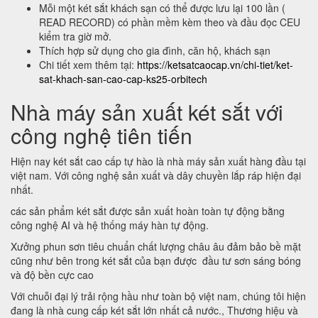
Mỗi một két sắt khách sạn có thể được lưu lại 100 lần (
READ RECORD) có phần mềm kèm theo và đầu đọc CEU
kiểm tra giờ mở.
Thích hợp sử dụng cho gia đình, căn hộ, khách sạn
Chi tiết xem thêm tại:
https://ketsatcaocap.vn/chi-tiet/ket-
sat-khach-san-cao-cap-ks25-orbitech
Nhà máy sản xuất két sắt với
công nghệ tiên tiến
Hiện nay két sắt cao cấp tự hào là nhà máy sản xuất hàng đầu tại
việt nam. Với công nghệ sản xuất và dây chuyền lắp ráp hiện đại
nhất.
các sản phẩm két sắt được sản xuất hoàn toàn tự động bằng
công nghệ AI và hệ thống máy hàn tự động.
Xưởng phun sơn tiêu chuẩn chất lượng châu âu đảm bảo bề mặt
cũng như bên trong két sắt của bạn được đầu tư sơn sáng bóng
và độ bền cực cao
Với chuỗi đại lý trải rộng hầu như toàn bộ việt nam, chúng tôi hiện
đang là nhà cung cấp két sắt lớn nhất cả nước., Thương hiệu và