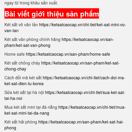
ngay từ trong khâu sản xuất.
Bài viết giới thiệu sản phẩm
Két sắt võ văn tần
https://ketsatcaocap.vn/chi-tiet/ket-sat-mini-vo-
van-tan
Két sắt văn phòng chính hãng
https://ketsatcaocap.vn/san-
pham/ket-sat-van-phong
Home safe
https://ketsatcaocap.vn/san-pham/home-safe
Két sắt chống cháy
https://ketsatcaocap.vn/san-pham/ket-sat-
chong-chay
Cách đổi mã két sắt
https://ketsatcaocap.vn/chi-tiet/cach-doi-ma-
ket-sat-dien-tu-korea
Sửa két sắt tại hà nội
https://ketsatcaocap.vn/chi-tiet/sua-ket-sat-
tai-ha-noi
Mua két sắt mini tại đà nẵng
https://ketsatcaocap.vn/chi-tiet/mua-
ket-sat-mini-tai-da-nang
Két sắt hải phòng
https://ketsatcaocap.vn/san-pham/ket-sat-hai-
phong