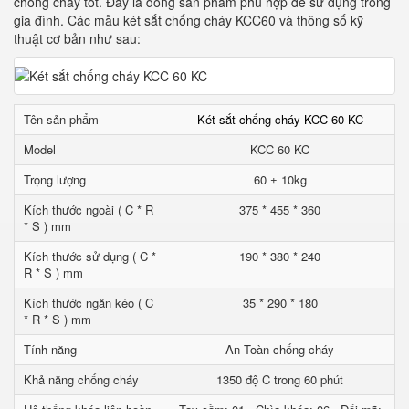
chống cháy tốt. Đây là dòng sản phẩm phù hợp để sử dụng trong
gia đình. Các mẫu két sắt chống cháy KCC60 và thông số kỹ
thuật cơ bản như sau:
Tên sản phẩm
Két sắt chống cháy KCC 60 KC
Model
KCC 60 KC
Trọng lượng
60 ± 10kg
Kích thước ngoài ( C * R
375 * 455 * 360
* S ) mm
Kích thước sử dụng ( C *
190 * 380 * 240
R * S ) mm
Kích thước ngăn kéo ( C
35 * 290 * 180
* R * S ) mm
Tính năng
An Toàn chống cháy
Khả năng chống cháy
1350 độ C trong 60 phút