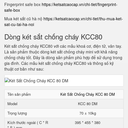
Fingerprint safe box
https://ketsatcaocap.vn/chi-tiet/fingerprint-
safe-box
Mua két sắt cũ hà nộ
https://ketsatcaocap.vn/chi-tiet/thu-mua-ket-
sat-cu-tai-ha-noi
Dòng két sắt chống cháy KCC80
Két sắt chống cháy KCC80 với các mẫu khoá cơ, điện tử, vân tay.
Là sản phẩm thuộc dòng két sắt chống cháy mini với khả năng
chống cháy tốt. Đây là dòng sản phẩm phù hợp để sử dụng trong
gia đình. Các mẫu két sắt chống cháy KCC80 và thông số kỹ
thuật cơ bản như sau:
Tên sản phẩm
Két Sắt Chống Cháy KCC 80 DM
Model
KCC 80 DM
Trọng lượng
70 ± 10kg
Kích thước ngoài ( C * R
395 * 455 * 380
* S ) mm