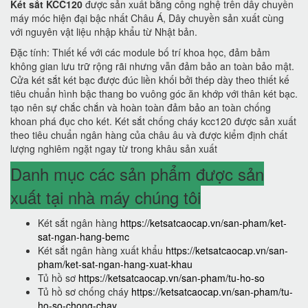
Két sắt KCC120
được sản xuất bằng công nghệ trên dây chuyền
máy móc hiện đại bậc nhất Châu Á, Dây chuyền sản xuất cùng
với nguyên vật liệu nhập khẩu từ Nhật bản.
Đặc tính: Thiết kế với các module bố trí khoa học, đảm bảm
không gian lưu trữ rộng rãi nhưng vẫn đảm bảo an toàn bảo mật.
Cửa két sắt két bạc được đúc liền khối bởi thép dày theo thiết kế
tiêu chuẩn hình bậc thang bo vuông góc ăn khớp với thân két bạc.
tạo nên sự chắc chắn và hoàn toàn đảm bảo an toàn chống
khoan phá đục cho két. Két sắt chống cháy kcc120 được sản xuất
theo tiêu chuẩn ngân hàng của châu âu và được kiểm định chất
lượng nghiêm ngặt ngay từ trong khâu sản xuất
Danh mục các sản phẩm được sản
xuất tại nhà máy chúng tôi
Két sắt ngân hàng
https://ketsatcaocap.vn/san-pham/ket-
sat-ngan-hang-bemc
Két sắt ngân hàng xuất khẩu
https://ketsatcaocap.vn/san-
pham/ket-sat-ngan-hang-xuat-khau
Tủ hồ sơ
https://ketsatcaocap.vn/san-pham/tu-ho-so
Tủ hồ sơ chống cháy
https://ketsatcaocap.vn/san-pham/tu-
ho-so-chong-chay