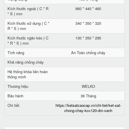
Kích thước ngoài ( C * R
660 * 440 * 460
* S ) mm
Kích thước sử dụng ( C *
340 * 350 * 320
R * S ) mm
Kích thước ngăn kéo ( C
130 * 350 * 295
* R * S ) mm
Tính năng
An Toàn chống cháy
Khả năng chống cháy
Hệ thống khóa liên hoàn
thông minh
Thương hiệu
WELKO
Bảo hành
36 Tháng
Chi tiết
https://ketsatcaocap.vn/chi-tiet/ket-sat-
chong-chay-kcc120-dm-xanh