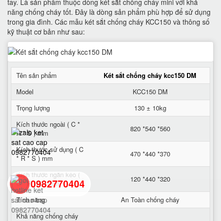
tay. Là sản phẩm thuộc dòng két sắt chống cháy mini với khả
năng chống cháy tốt. Đây là dòng sản phẩm phù hợp để sử dụng
trong gia đình. Các mẫu két sắt chống cháy KCC150 và thông số
kỹ thuật cơ bản như sau:
Tên sản phẩm
Két sắt chống cháy kcc150 DM
Model
KCC150 DM
Trọng lượng
130 ± 10kg
Kích thước ngoài ( C *
820 *540 *560
R * S ) mm
Kích thước sử dụng ( C
470 *440 *370
* R * S ) mm
Kích thước ngăn kéo (
120 *440 *320
0982770404
C * R * S ) mm
Tính năng
An Toàn chống cháy
back
Khả năng chống cháy