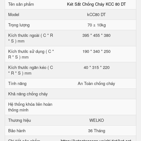
Tên sản phẩm
Két Sắt Chống Cháy KCC 80 DT
Model
kCC80 DT
Trọng lượng
70 ± 10kg
Kích thước ngoài ( C * R
395 * 455 * 380
* S ) mm
Kích thước sử dụng ( C *
190 * 340 * 250
R * S ) mm
Kích thước ngăn kéo ( C
40 * 315 * 220
* R * S ) mm
Tính năng
An Toàn chống cháy
Khả năng chống cháy
Hệ thống khóa liên hoàn
thông minh
Thương hiệu
WELKO
Bảo hành
36 Tháng
Chi tiết sản phẩm
https://ketsatcaocap.vn/chi-tiet/ket-sat-