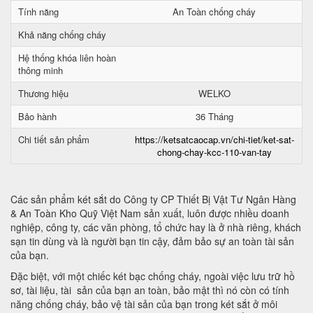
Tính năng
An Toàn chống cháy
Khả năng chống cháy
Hệ thống khóa liên hoàn
thông minh
Thương hiệu
WELKO
Bảo hành
36 Tháng
Chi tiết sản phẩm
https://ketsatcaocap.vn/chi-tiet/ket-sat-
chong-chay-kcc-110-van-tay
Các sản phẩm két sắt do Công ty CP Thiết Bị Vật Tư Ngân Hàng
& An Toàn Kho Quỹ Việt Nam sản xuất, luôn được nhiều doanh
nghiệp, công ty, các văn phòng, tổ chức hay là ở nhà riêng, khách
sạn tin dùng và là người bạn tin cậy, đảm bảo sự an toàn tài sản
của bạn.
Đặc biệt, với một chiếc két bạc chống cháy, ngoài việc lưu trữ hồ
sơ, tài liệu, tài sản của bạn an toàn, bảo mật thì nó còn có tính
năng chống cháy, bảo vệ tài sản của bạn trong két sắt ở môi