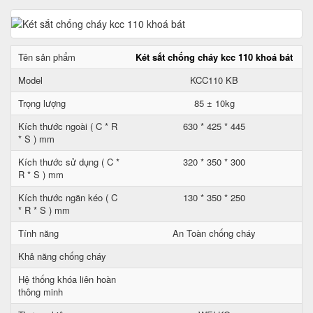
Tên sản phẩm
Két sắt chống cháy kcc 110 khoá bát
Model
KCC110 KB
Trọng lượng
85 ± 10kg
Kích thước ngoài ( C * R
630 * 425 * 445
* S ) mm
Kích thước sử dụng ( C *
320 * 350 * 300
R * S ) mm
Kích thước ngăn kéo ( C
130 * 350 * 250
* R * S ) mm
Tính năng
An Toàn chống cháy
Khả năng chống cháy
Hệ thống khóa liên hoàn
thông minh