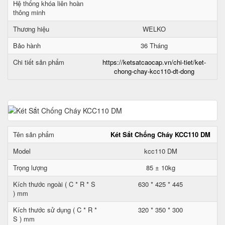
Hệ thống khóa liên hoàn
thông minh
Thương hiệu
WELKO
Bảo hành
36 Tháng
Chi tiết sản phẩm
https://ketsatcaocap.vn/chi-tiet/ket-
chong-chay-kcc110-dt-dong
Tên sản phẩm
Két Sắt Chống Cháy KCC110 DM
Model
kcc110 DM
Trọng lượng
85 ± 10kg
Kích thước ngoài ( C * R * S
630 * 425 * 445
) mm
Kích thước sử dụng ( C * R *
320 * 350 * 300
S ) mm