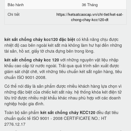
Bảo hành
36 Tháng
Chi tiết
https://ketsatcaocap.vn/chi-tiet/ket-sat-
chong-chay-kcc120-dt
két sắt chống cháy kcc120 đặc biệt
có khả năng chịu được
nhiệt độ cao bên ngoài két sắt mà không làm hư hại đến những
tài sản, hồ sơ, giấy tờ chưa đựng bên trong lòng.
két sắt chống cháy kcc 120
với những nguyên vật liệu nhập
khẩu cao cấp từ nước ngoài. Trải qua quá trình sản xuất được
giám sát chặt chẽ, với những tiêu chuẩn két sắt ngân hàng, tiêu
chuẩn ISO 9001-2008.
Có thể nói đây là sản phẩm được nhiều khách hàng lựa chọn vì
những đặc biệt của chiếc két sắt này. hệ thống khóa két điện tử
lữu trữ được nhiều mật khẩu khác nhau phù hợp với các doanh
nghiệp hoặc gia đình.
Toàn bộ sản phẩm
két sắt chống cháy KCC120
đều đạt tiêu
chuẩn quốc tế ISO 9001 - 2008 CERTIFICATE NO.: HT
2776.12.17