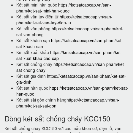
Két sắt mini hàn quốc
https://ketsatcaocap.vn/san-
pham/ket-sat-mini-han-quoc
Két sắt vân tay điện tử
https://ketsatcaocap.vn/san-
pham/ket-sat-van-tay-dien-tu
Két sắt văn phòng
https://ketsatcaocap.vn/san-pham/ket-
sat-van-phong
Két sắt khách sạn
https://ketsatcaocap.vn/san-pham/ket-
sat-khach-san
Két sắt xuất khẩu
https://ketsatcaocap.vn/san-pham/ket-
sat-xuat-khau-cao-cap
Két sắt chống cháy
https://ketsatcaocap.vn/san-pham/ket-
sat-chong-chay
Két sắt gia đình
https://ketsatcaocap.vn/san-pham/ket-sat-
gia-dinh
Két sắt hàn quốc
https://ketsatcaocap.vn/san-pham/ket-sat-
han-quoc
Két sắt sài gòn chính hãng
https://ketsatcaocap.vn/san-
pham/ket-sat-sai-gon
Dòng két sắt chống cháy KCC150
Két sắt chống cháy KCC150 với các mẫu khoá cơ, điện tử, vân