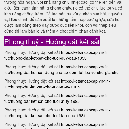
trường hỏa hoạn. Với khả năng chịu nhiệt cao, có thể lên đến vài
giờ. Bên cạnh tính năng chống cháy, nó có thể chịu lực tốt và có
khả năng chống trộm. Để tạo nên sự vững chắc của két, nguyên
vật liệu chính để sản xuất là những tấm thép cường lực, cửa két
được làm bằng thép dày được đúc liền khối, còn với thép siêu
cứng thì làm bản lề và thêm 4 chốt chìm phần cánh két.
Phong thuỷ - Hướng đặt két sắt
Phong thuỷ: Hướng đặt két sắt
https://ketsatcaocap.vn/tin-
tuc/huong-dat-ket-sat-cho-tuoi-quy-dau-1993
Phong thuỷ: Hướng đặt két sắt
https://ketsatcaocap.vn/tin-
tuc/huong-dat-ket-sat-dung-cho-se-dem-tai-loc-ve-cho-gia-chu
Phong thuỷ: Hướng đặt két sắt
https://ketsatcaocap.vn/tin-
tuc/huong-dat-ket-sat-cho-tuoi-at-ty-1965
Phong thuỷ: Hướng đặt két sắt
https://ketsatcaocap.vn/tin-
tuc/huong-dat-ket-sat-cho-tuoi-at-ty-1995
Phong thuỷ: Hướng đặt két sắt
https://ketsatcaocap.vn/tin-
tuc/huong-dat-ket-sat-cho-tuoi-tan-dau-1981
Phong thuỷ: Hướng đặt két sắt
https://ketsatcaocap.vn/tin-