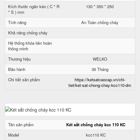
Kích thước ngăn kéo ( C * R
130 * 350 * 250
* S ) mm
Tính năng
An Toàn chống cháy
Khả năng chống cháy
Hệ thống khóa liên hoàn
thông minh
Thương hiệu
WELKO
Bảo hành
36 Tháng
Chi tiết sản phẩm
https://ketsatcaocap.vn/chi-
tiet/ket-sat-chong-chay-kcc110-dm
Tên sản phẩm
Két sắt chống cháy kcc 110 KC
Model
kcc110 KC