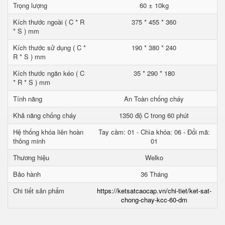
Trọng lượng
60 ± 10kg
Kích thước ngoài ( C * R
375 * 455 * 360
* S ) mm
Kích thước sử dụng ( C *
190 * 380 * 240
R * S ) mm
Kích thước ngăn kéo ( C
35 * 290 * 180
* R * S ) mm
Tính năng
An Toàn chống cháy
Khả năng chống cháy
1350 độ C trong 60 phút
Hệ thống khóa liên hoàn
Tay cầm: 01 - Chìa khóa: 06 - Đổi mã:
thông minh
01
Thương hiệu
Welko
Bảo hành
36 Tháng
Chi tiết sản phẩm
https://ketsatcaocap.vn/chi-tiet/ket-sat-
chong-chay-kcc-60-dm