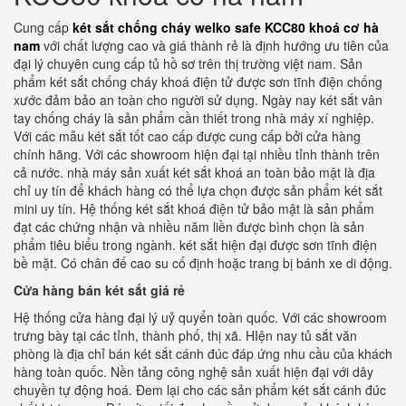
Cung cấp
két sắt chống cháy welko safe KCC80 khoá cơ hà
nam
với chất lượng cao và giá thành rẻ là định hướng ưu tiên của
đại lý chuyên cung cấp tủ hồ sơ trên thị trường việt nam. Sản
phẩm két sắt chống cháy khoá điện tử được sơn tĩnh điện chống
xước đảm bảo an toàn cho người sử dụng. Ngày nay két sắt vân
tay chống cháy là sản phẩm cần thiết trong nhà máy xí nghiệp.
Với các mẫu két sắt tốt cao cấp được cung cấp bởi cửa hàng
chính hãng. Với các showroom hiện đại tại nhiều tỉnh thành trên
cả nước. nhà máy sản xuất két sắt khoá an toàn bảo mật là địa
chỉ uy tín để khách hàng có thể lựa chọn được sản phẩm két sắt
mini uy tín. Hệ thống két sắt khoá điện tử bảo mật là sản phẩm
đạt các chứng nhận và nhiều năm liền được bình chọn là sản
phẩm tiêu biểu trong ngành. két sắt hiện đại được sơn tĩnh điện
bề mặt. Có chân đế cao su cố định hoặc trang bị bánh xe di động.
Cửa hàng bán két sắt giá rẻ
Hệ thống cửa hàng đại lý uỷ quyển toàn quốc. Với các showroom
trưng bày tại các tỉnh, thành phố, thị xã. HIện nay tủ sắt văn
phòng là địa chỉ bán két sắt cánh đúc đáp ứng nhu cầu của khách
hàng toàn quốc. Nền tảng công nghệ sản xuất hiện đại với dây
chuyền tự động hoá. Đem lại cho các sản phẩm két sắt cánh đúc