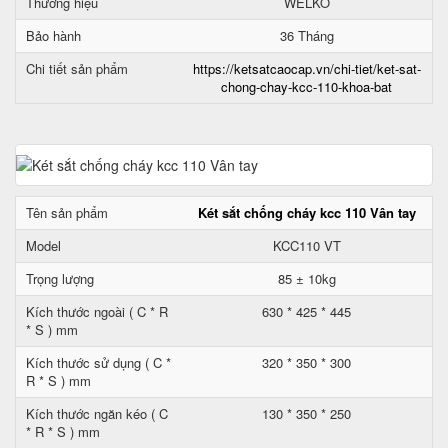
Thương hiệu
WELKO
Bảo hành
36 Tháng
Chi tiết sản phẩm
https://ketsatcaocap.vn/chi-tiet/ket-sat-
chong-chay-kcc-110-khoa-bat
Tên sản phẩm
Két sắt chống cháy kcc 110 Vân tay
Model
KCC110 VT
Trọng lượng
85 ± 10kg
Kích thước ngoài ( C * R
630 * 425 * 445
* S ) mm
Kích thước sử dụng ( C *
320 * 350 * 300
R * S ) mm
Kích thước ngăn kéo ( C
130 * 350 * 250
* R * S ) mm