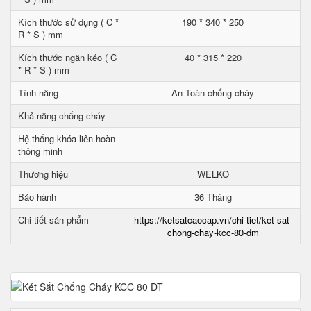
Kích thước sử dụng ( C *
190 * 340 * 250
R * S ) mm
Kích thước ngăn kéo ( C
40 * 315 * 220
* R * S ) mm
Tính năng
An Toàn chống cháy
Khả năng chống cháy
Hệ thống khóa liên hoàn
thông minh
Thương hiệu
WELKO
Bảo hành
36 Tháng
Chi tiết sản phẩm
https://ketsatcaocap.vn/chi-tiet/ket-sat-
chong-chay-kcc-80-dm