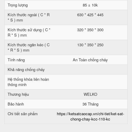
Trọng lượng
85 ± 10k
Kích thước ngoài ( C * R
630 * 425 * 445
* S ) mm
Kích thước sử dụng ( C *
320 * 350 * 300
R * S ) mm
Kích thước ngăn kéo ( C
130 * 350 * 250
* R * S ) mm
Tính năng
An Toàn chống cháy
Khả năng chống cháy
Hệ thống khóa liên hoàn
thông minh
Thương hiệu
WELKO
Bảo hành
36 Tháng
Chi tiết sản phẩm
https://ketsatcaocap.vn/chi-tiet/ket-sat-
chong-chay-kcc-110-kc