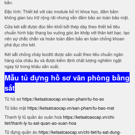
bản.
Đặc tính: Thiết kế với các module bố trí khoa học, đảm bảm
không gian lưu trữ rộng rãi nhưng vẫn đảm bảo an toàn bảo mật.
Cửa két sắt được đúc liền khối bởi thép dày theo thiết kế tiêu
chuẩn hình bậc thang bo vuông góc ăn khớp với thân két bạc. tạo
nên sự chắc chắn và hoàn toàn đảm bảo an toàn chống khoan
phá đục cho két.
Két sắt chống cháy kcc80 được sản xuất theo tiêu chuẩn ngân
hàng của châu âu và được kiểm định chất lượng nghiêm ngặt
ngay từ trong khâu sản xuất.
Mẫu tủ đựng hồ sơ văn phòng bằng
sắt
Tủ hồ sơ
https://ketsatcaocap.vn/san-pham/tu-ho-so
Tủ bảo mật
https://ketsatcaocap.vn/san-pham/tu-bao-mat
Thanh lý tủ quần áo xuân hoà
https://ketsatcaocap.vn/chi-
tiet/thanh-ly-tu-sat-quan-ao-xuan-hoa
Tủ đựng quần áo
https://ketsatcaocap.vn/chi-tiet/tu-sat-dung-