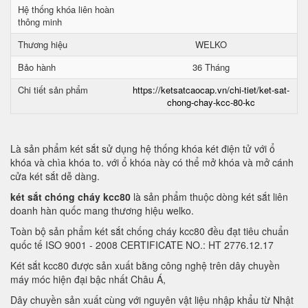
Hệ thống khóa liên hoàn
thông minh
Thương hiệu
WELKO
Bảo hành
36 Tháng
Chi tiết sản phẩm
https://ketsatcaocap.vn/chi-tiet/ket-sat-
chong-chay-kcc-80-kc
Là sản phẩm két sắt sử dụng hệ thống khóa két điện tử với ổ
khóa và chìa khóa to. với ổ khóa này có thể mở khóa và mở cánh
cửa két sắt dễ dàng.
két sắt chóng cháy kcc80
là sản phẩm thuộc dòng két sắt liên
doanh hàn quốc mang thương hiệu welko.
Toàn bộ sản phẩm két sắt chống cháy kcc80 đều đạt tiêu chuẩn
quốc tế ISO 9001 - 2008 CERTIFICATE NO.: HT 2776.12.17
Két sắt kcc80 được sản xuất bằng công nghệ trên dây chuyền
máy móc hiện đại bậc nhất Châu Á,
Dây chuyền sản xuất cùng với nguyên vật liệu nhập khẩu từ Nhật