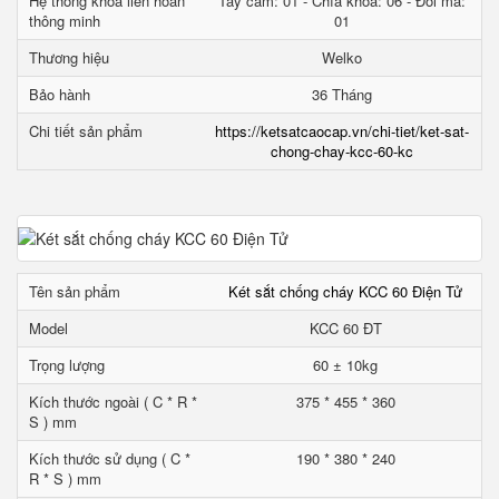
Hệ thống khóa liên hoàn
Tay cầm: 01 - Chìa khóa: 06 - Đổi mã:
thông minh
01
Thương hiệu
Welko
Bảo hành
36 Tháng
Chi tiết sản phẩm
https://ketsatcaocap.vn/chi-tiet/ket-sat-
chong-chay-kcc-60-kc
Tên sản phẩm
Két sắt chống cháy KCC 60 Điện Tử
Model
KCC 60 ĐT
Trọng lượng
60 ± 10kg
Kích thước ngoài ( C * R *
375 * 455 * 360
S ) mm
Kích thước sử dụng ( C *
190 * 380 * 240
R * S ) mm