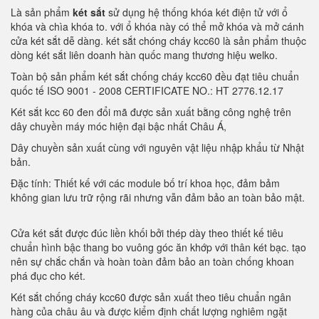
Là sản phẩm
két sắt
sử dụng hệ thống khóa két điện tử với ổ
khóa và chìa khóa to. với ổ khóa này có thể mở khóa và mở cánh
cửa két sắt dễ dàng. két sắt chóng cháy kcc60 là sản phẩm thuộc
dòng két sắt liên doanh hàn quốc mang thương hiệu welko.
Toàn bộ sản phẩm két sắt chống cháy kcc60 đều đạt tiêu chuẩn
quốc tế ISO 9001 - 2008 CERTIFICATE NO.: HT 2776.12.17
Két sắt kcc 60 đen đổi mã được sản xuất bằng công nghệ trên
dây chuyền máy móc hiện đại bậc nhất Châu Á,
Dây chuyền sản xuất cùng với nguyên vật liệu nhập khẩu từ Nhật
bản.
Đặc tính: Thiết kế với các module bố trí khoa học, đảm bảm
không gian lưu trữ rộng rãi nhưng vẫn đảm bảo an toàn bảo mật.
Cửa két sắt được đúc liền khối bởi thép dày theo thiết kế tiêu
chuẩn hình bậc thang bo vuông góc ăn khớp với thân két bạc. tạo
nên sự chắc chắn và hoàn toàn đảm bảo an toàn chống khoan
phá đục cho két.
Két sắt chống cháy kcc60 được sản xuất theo tiêu chuẩn ngân
hàng của châu âu và được kiểm định chất lượng nghiêm ngặt