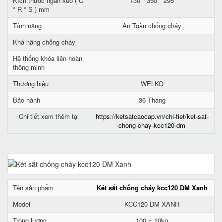
Kích thước ngăn kéo ( C
130 * 350 * 295
* R * S ) mm
Tính năng
An Toàn chống cháy
Khả năng chống cháy
Hệ thống khóa liên hoàn
thông minh
Thương hiệu
WELKO
Bảo hành
36 Tháng
Chi tiết xem thêm tại
https://ketsatcaocap.vn/chi-tiet/ket-sat-
chong-chay-kcc120-dm
Tên sản phẩm
Két sắt chống cháy kcc120 DM Xanh
Model
KCC120 DM XANH
Trọng lượng
100 ± 10kg