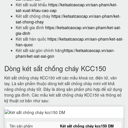
Két sắt xuất khẩu
https://ketsatcaocap.vn/san-pham/ket-
sat-xuat-khau-cao-cap
Két sắt chống cháy
https://ketsatcaocap.vn/san-pham/ket-
sat-chong-chay
Két sắt gia đình
https://ketsatcaocap.vn/san-pham/ket-sat-
gia-dinh
Két sắt hàn quốc
https://ketsatcaocap.vn/san-pham/ket-sat-
han-quoc
Két sắt sài gòn chính hãng
https://ketsatcaocap.vn/san-
pham/ket-sat-sai-gon
Dòng két sắt chống cháy KCC150
Két sắt chống cháy KCC150 với các mẫu khoá cơ, điện tử, vân
tay. Là sản phẩm thuộc dòng két sắt chống cháy mini với khả
năng chống cháy tốt. Đây là dòng sản phẩm phù hợp để sử dụng
trong gia đình. Các mẫu két sắt chống cháy KCC150 và thông số
kỹ thuật cơ bản như sau:
Tên sản phẩm
Két sắt chống cháy kcc150 DM