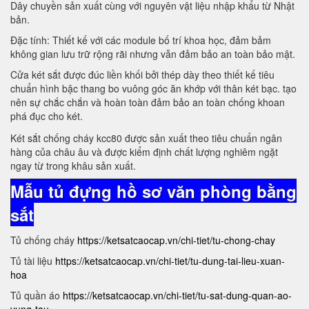
Dây chuyền sản xuất cùng với nguyên vật liệu nhập khẩu từ Nhật
bản.
Đặc tính: Thiết kế với các module bố trí khoa học, đảm bảm
không gian lưu trữ rộng rãi nhưng vẫn đảm bảo an toàn bảo mật.
Cửa két sắt được đúc liền khối bởi thép dày theo thiết kế tiêu
chuẩn hình bậc thang bo vuông góc ăn khớp với thân két bạc. tạo
nên sự chắc chắn và hoàn toàn đảm bảo an toàn chống khoan
phá đục cho két.
Két sắt chống cháy kcc80 được sản xuất theo tiêu chuẩn ngân
hàng của châu âu và được kiểm định chất lượng nghiêm ngặt
ngay từ trong khâu sản xuất.
Mẫu tủ đựng hồ sơ văn phòng bằng
sắt
Tủ chống cháy
https://ketsatcaocap.vn/chi-tiet/tu-chong-chay
Tủ tài liệu
https://ketsatcaocap.vn/chi-tiet/tu-dung-tai-lieu-xuan-
hoa
Tủ quần áo
https://ketsatcaocap.vn/chi-tiet/tu-sat-dung-quan-ao-