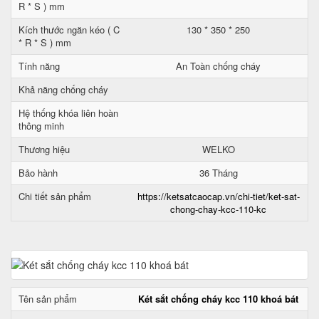
R * S ) mm
Kích thước ngăn kéo ( C
130 * 350 * 250
* R * S ) mm
Tính năng
An Toàn chống cháy
Khả năng chống cháy
Hệ thống khóa liên hoàn
thông minh
Thương hiệu
WELKO
Bảo hành
36 Tháng
Chi tiết sản phẩm
https://ketsatcaocap.vn/chi-tiet/ket-sat-
chong-chay-kcc-110-kc
Tên sản phẩm
Két sắt chống cháy kcc 110 khoá bát