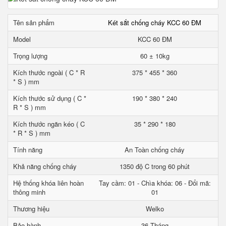
Tên sản phẩm
Két sắt chống cháy KCC 60 ĐM
Model
KCC 60 ĐM
Trọng lượng
60 ± 10kg
Kích thước ngoài ( C * R
375 * 455 * 360
* S ) mm
Kích thước sử dụng ( C *
190 * 380 * 240
R * S ) mm
Kích thước ngăn kéo ( C
35 * 290 * 180
* R * S ) mm
Tính năng
An Toàn chống cháy
Khả năng chống cháy
1350 độ C trong 60 phút
Hệ thống khóa liên hoàn
Tay cầm: 01 - Chìa khóa: 06 - Đổi mã:
thông minh
01
Thương hiệu
Welko
Bảo hành
36 Tháng