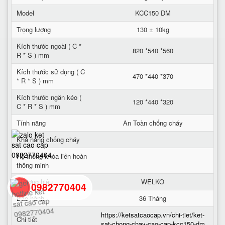
Model
KCC150 DM
Trọng lượng
130 ± 10kg
Kích thước ngoài ( C *
820 *540 *560
R * S ) mm
Kích thước sử dụng ( C
470 *440 *370
* R * S ) mm
Kích thước ngăn kéo (
120 *440 *320
C * R * S ) mm
Tính năng
An Toàn chống cháy
Khả năng chống cháy
Hệ thống khóa liên hoàn
thông minh
Thương hiệu
WELKO
0982770404
Bảo hành
36 Tháng
https://ketsatcaocap.vn/chi-tiet/ket-
back
Chi tiết
sat-chong-chay-cao-cap-kcc150-dm