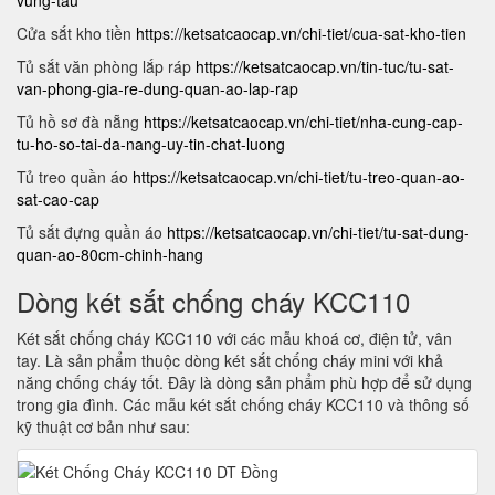
vung-tau
Cửa sắt kho tiền
https://ketsatcaocap.vn/chi-tiet/cua-sat-kho-tien
Tủ sắt văn phòng lắp ráp
https://ketsatcaocap.vn/tin-tuc/tu-sat-
van-phong-gia-re-dung-quan-ao-lap-rap
Tủ hồ sơ đà nẵng
https://ketsatcaocap.vn/chi-tiet/nha-cung-cap-
tu-ho-so-tai-da-nang-uy-tin-chat-luong
Tủ treo quần áo
https://ketsatcaocap.vn/chi-tiet/tu-treo-quan-ao-
sat-cao-cap
Tủ sắt đựng quần áo
https://ketsatcaocap.vn/chi-tiet/tu-sat-dung-
quan-ao-80cm-chinh-hang
Dòng két sắt chống cháy KCC110
Két sắt chống cháy KCC110 với các mẫu khoá cơ, điện tử, vân
tay. Là sản phẩm thuộc dòng két sắt chống cháy mini với khả
năng chống cháy tốt. Đây là dòng sản phẩm phù hợp để sử dụng
trong gia đình. Các mẫu két sắt chống cháy KCC110 và thông số
kỹ thuật cơ bản như sau: