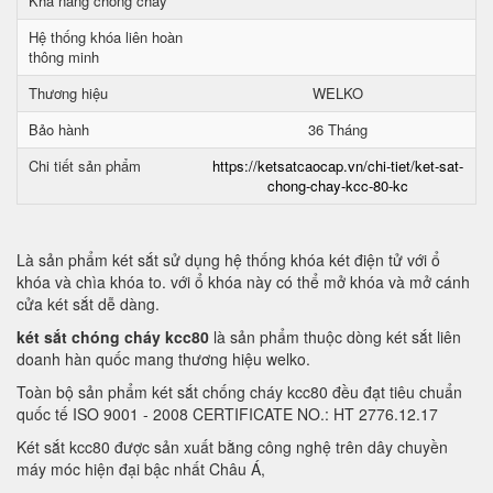
Khả năng chống cháy
Hệ thống khóa liên hoàn
thông minh
Thương hiệu
WELKO
Bảo hành
36 Tháng
Chi tiết sản phẩm
https://ketsatcaocap.vn/chi-tiet/ket-sat-
chong-chay-kcc-80-kc
Là sản phẩm két sắt sử dụng hệ thống khóa két điện tử với ổ
khóa và chìa khóa to. với ổ khóa này có thể mở khóa và mở cánh
cửa két sắt dễ dàng.
két sắt chóng cháy kcc80
là sản phẩm thuộc dòng két sắt liên
doanh hàn quốc mang thương hiệu welko.
Toàn bộ sản phẩm két sắt chống cháy kcc80 đều đạt tiêu chuẩn
quốc tế ISO 9001 - 2008 CERTIFICATE NO.: HT 2776.12.17
Két sắt kcc80 được sản xuất bằng công nghệ trên dây chuyền
máy móc hiện đại bậc nhất Châu Á,