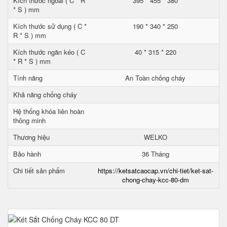
Kích thước ngoài ( C * R
395 * 455 * 380
* S ) mm
Kích thước sử dụng ( C *
190 * 340 * 250
R * S ) mm
Kích thước ngăn kéo ( C
40 * 315 * 220
* R * S ) mm
Tính năng
An Toàn chống cháy
Khả năng chống cháy
Hệ thống khóa liên hoàn
thông minh
Thương hiệu
WELKO
Bảo hành
36 Tháng
Chi tiết sản phẩm
https://ketsatcaocap.vn/chi-tiet/ket-sat-
chong-chay-kcc-80-dm