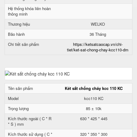
Hệ thống khóa liên hoàn
thông minh
Thương hiệu
WELKO
Bảo hành
36 Tháng
Chi tiết sản phẩm
https://ketsatcaocap.vn/chi-
tiet/ket-sat-chong-chay-kcc110-dm
Tên sản phẩm
Két sắt chống cháy kcc 110 KC
Model
kcc110 KC
Trọng lượng
85 ± 10k
Kích thước ngoài ( C * R
630 * 425 * 445
* S ) mm
Kích thước sử dụng ( C *
320 * 350 * 300