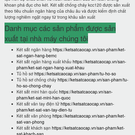
khoan phá đục cho két. Két sắt chống cháy kcc120 được sản xuất
theo tiêu chuẩn ngân hàng của châu âu và được kiểm định chất
lượng nghiêm ngặt ngay từ trong khâu sản xuất
Danh mục các sản phẩm được sản
xuất tại nhà máy chúng tôi
Két sắt ngân hàng
https://ketsatcaocap.vn/san-pham/ket-
sat-ngan-hang-bemc
Két sắt ngân hàng xuất khẩu
https://ketsatcaocap.vn/san-
pham/ket-sat-ngan-hang-xuat-khau
Tủ hồ sơ
https://ketsatcaocap.vn/san-pham/tu-ho-so
Tủ hồ sơ chống cháy
https://ketsatcaocap.vn/san-pham/tu-
ho-so-chong-chay
Két sắt mini hàn quốc
https://ketsatcaocap.vn/san-
pham/ket-sat-mini-han-quoc
Két sắt vân tay điện tử
https://ketsatcaocap.vn/san-
pham/ket-sat-van-tay-dien-tu
Két sắt văn phòng
https://ketsatcaocap.vn/san-pham/ket-
sat-van-phong
Két sắt khách sạn
https://ketsatcaocap.vn/san-pham/ket-
sat-khach-san