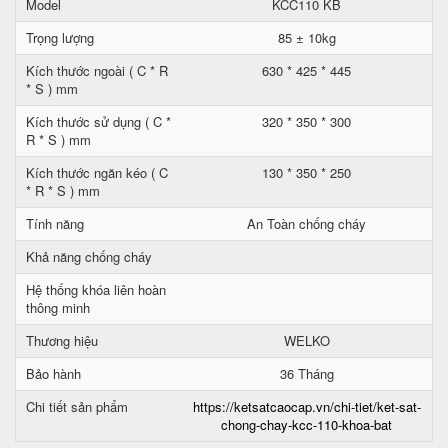
Model
KCC110 KB
Trọng lượng
85 ± 10kg
Kích thước ngoài ( C * R
630 * 425 * 445
* S ) mm
Kích thước sử dụng ( C *
320 * 350 * 300
R * S ) mm
Kích thước ngăn kéo ( C
130 * 350 * 250
* R * S ) mm
Tính năng
An Toàn chống cháy
Khả năng chống cháy
Hệ thống khóa liên hoàn
thông minh
Thương hiệu
WELKO
Bảo hành
36 Tháng
Chi tiết sản phẩm
https://ketsatcaocap.vn/chi-tiet/ket-sat-
chong-chay-kcc-110-khoa-bat