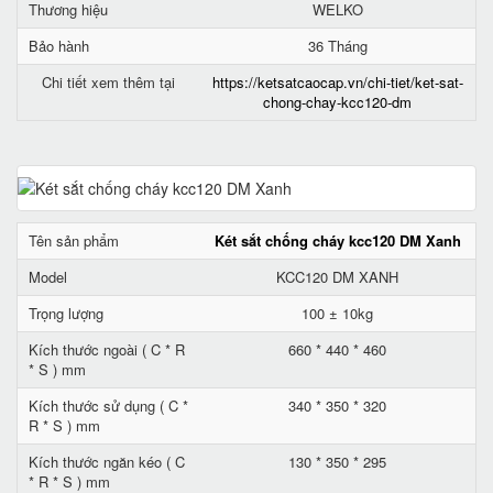
Thương hiệu
WELKO
Bảo hành
36 Tháng
Chi tiết xem thêm tại
https://ketsatcaocap.vn/chi-tiet/ket-sat-
chong-chay-kcc120-dm
Tên sản phẩm
Két sắt chống cháy kcc120 DM Xanh
Model
KCC120 DM XANH
Trọng lượng
100 ± 10kg
Kích thước ngoài ( C * R
660 * 440 * 460
* S ) mm
Kích thước sử dụng ( C *
340 * 350 * 320
R * S ) mm
Kích thước ngăn kéo ( C
130 * 350 * 295
* R * S ) mm