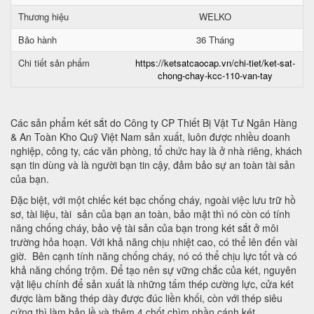
Thương hiệu
WELKO
Bảo hành
36 Tháng
Chi tiết sản phẩm
https://ketsatcaocap.vn/chi-tiet/ket-sat-
chong-chay-kcc-110-van-tay
Các sản phẩm két sắt do Công ty CP Thiết Bị Vật Tư Ngân Hàng
& An Toàn Kho Quỹ Việt Nam sản xuất, luôn được nhiều doanh
nghiệp, công ty, các văn phòng, tổ chức hay là ở nhà riêng, khách
sạn tin dùng và là người bạn tin cậy, đảm bảo sự an toàn tài sản
của bạn.
Đặc biệt, với một chiếc két bạc chống cháy, ngoài việc lưu trữ hồ
sơ, tài liệu, tài sản của bạn an toàn, bảo mật thì nó còn có tính
năng chống cháy, bảo vệ tài sản của bạn trong két sắt ở môi
trường hỏa hoạn. Với khả năng chịu nhiệt cao, có thể lên đến vài
giờ. Bên cạnh tính năng chống cháy, nó có thể chịu lực tốt và có
khả năng chống trộm. Để tạo nên sự vững chắc của két, nguyên
vật liệu chính để sản xuất là những tấm thép cường lực, cửa két
được làm bằng thép dày được đúc liền khối, còn với thép siêu
cứng thì làm bản lề và thêm 4 chốt chìm phần cánh két.