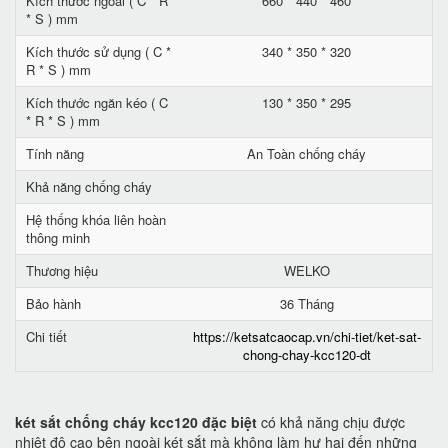
Kích thước ngoài ( C * R
660 * 440 * 460
* S ) mm
Kích thước sử dụng ( C *
340 * 350 * 320
R * S ) mm
Kích thước ngăn kéo ( C
130 * 350 * 295
* R * S ) mm
Tính năng
An Toàn chống cháy
Khả năng chống cháy
Hệ thống khóa liên hoàn
thông minh
Thương hiệu
WELKO
Bảo hành
36 Tháng
Chi tiết
https://ketsatcaocap.vn/chi-tiet/ket-sat-
chong-chay-kcc120-dt
két sắt chống cháy kcc120 đặc biệt
có khả năng chịu được
nhiệt độ cao bên ngoài két sắt mà không làm hư hại đến những