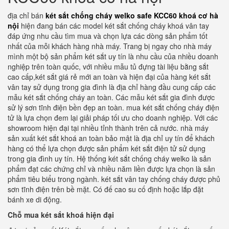
địa chỉ bán
két sắt chống cháy welko safe KCC60 khoá cơ hà
nội
hiện đang bán các model két sắt chống cháy khoá vân tay
đáp ứng nhu cầu tìm mua và chọn lựa các dòng sản phẩm tốt
nhất của mỗi khách hàng nhà máy. Trang bị ngay cho nhà máy
mình một bộ sản phẩm két sắt uy tín là nhu cầu của nhiều doanh
nghiệp trên toàn quốc, với nhiều mẫu tủ đựng tài liệu bằng sắt
cao cấp,két sắt giá rẻ mới an toàn và hiện đại của hàng két sắt
vân tay sử dụng trong gia đình là địa chỉ hàng đầu cung cấp các
mẫu két sắt chống cháy an toàn. Các mẫu két sắt gia đình được
sử lý sơn tĩnh điện bền đẹp an toàn. mua két sắt chống cháy điện
tử là lựa chọn đem lại giải pháp tối ưu cho doanh nghiệp. Với các
showroom hiện đại tại nhiều tỉnh thành trên cả nước. nhà máy
sản xuất két sắt khoá an toàn bảo mật là địa chỉ uy tín để khách
hàng có thể lựa chọn được sản phẩm két sắt điện tử sử dụng
trong gia đình uy tín. Hệ thống két sắt chống cháy welko là sản
phẩm đạt các chứng chỉ và nhiều năm liền được lựa chọn là sản
phẩm tiêu biểu trong ngành. két sắt vân tay chống cháy được phủ
sơn tĩnh điện trên bề mặt. Có đế cao su cố định hoặc lắp đặt
bánh xe di động.
Chỗ mua két sắt khoá hiện đại