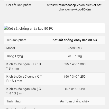
Chi tiết sản phẩm
https://ketsatcaocap.vn/chi-tiet/ket-sat-
chong-chay-kcc-80-dm
Tên sản phẩm
Két sắt chống cháy kcc 80 KC
Model
kcc80 KC
Trọng lượng
70 ± 10kg
Kích thước ngoài ( C * R
395 * 455 * 380
* S ) mm
Kích thước sử dụng ( C *
190 * 340 * 250
R * S ) mm
Kích thước ngăn kéo ( C
40 * 315 * 220
* R * S ) mm
Tính năng
An Toàn chống cháy