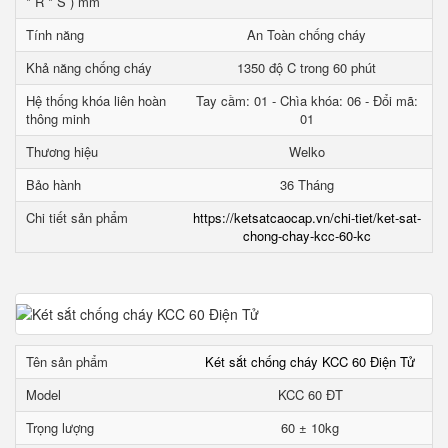
* R * S ) mm
Tính năng
An Toàn chống cháy
Khả năng chống cháy
1350 độ C trong 60 phút
Hệ thống khóa liên hoàn
Tay cầm: 01 - Chìa khóa: 06 - Đổi mã:
thông minh
01
Thương hiệu
Welko
Bảo hành
36 Tháng
Chi tiết sản phẩm
https://ketsatcaocap.vn/chi-tiet/ket-sat-
chong-chay-kcc-60-kc
Tên sản phẩm
Két sắt chống cháy KCC 60 Điện Tử
Model
KCC 60 ĐT
Trọng lượng
60 ± 10kg