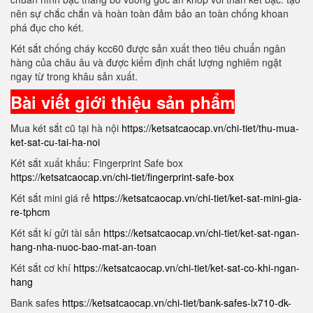
nên sự chắc chắn và hoàn toàn đảm bảo an toàn chống khoan
phá đục cho két.
Két sắt chống cháy kcc60 được sản xuất theo tiêu chuẩn ngân
hàng của châu âu và được kiểm định chất lượng nghiêm ngặt
ngay từ trong khâu sản xuất.
Bài viết giới thiệu sản phẩm
Mua két sắt cũ tại hà nội
https://ketsatcaocap.vn/chi-tiet/thu-mua-
ket-sat-cu-tai-ha-noi
Két sắt xuất khẩu: Fingerprint Safe box
https://ketsatcaocap.vn/chi-tiet/fingerprint-safe-box
Két sắt mini giá rẻ
https://ketsatcaocap.vn/chi-tiet/ket-sat-mini-gia-
re-tphcm
Két sắt kí gửi tài sản
https://ketsatcaocap.vn/chi-tiet/ket-sat-ngan-
hang-nha-nuoc-bao-mat-an-toan
Két sắt cơ khí
https://ketsatcaocap.vn/chi-tiet/ket-sat-co-khi-ngan-
hang
Bank safes
https://ketsatcaocap.vn/chi-tiet/bank-safes-lx710-dk-