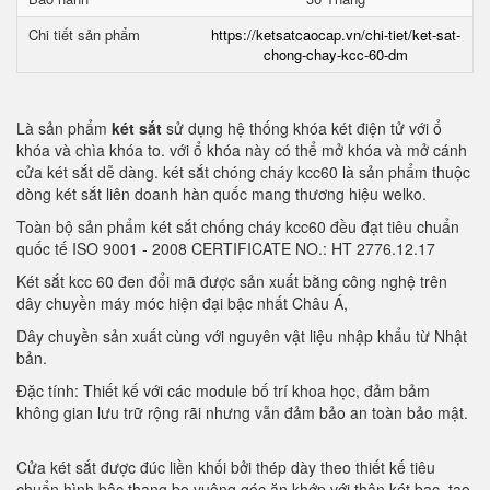
Chi tiết sản phẩm
https://ketsatcaocap.vn/chi-tiet/ket-sat-
chong-chay-kcc-60-dm
Là sản phẩm
két sắt
sử dụng hệ thống khóa két điện tử với ổ
khóa và chìa khóa to. với ổ khóa này có thể mở khóa và mở cánh
cửa két sắt dễ dàng. két sắt chóng cháy kcc60 là sản phẩm thuộc
dòng két sắt liên doanh hàn quốc mang thương hiệu welko.
Toàn bộ sản phẩm két sắt chống cháy kcc60 đều đạt tiêu chuẩn
quốc tế ISO 9001 - 2008 CERTIFICATE NO.: HT 2776.12.17
Két sắt kcc 60 đen đổi mã được sản xuất bằng công nghệ trên
dây chuyền máy móc hiện đại bậc nhất Châu Á,
Dây chuyền sản xuất cùng với nguyên vật liệu nhập khẩu từ Nhật
bản.
Đặc tính: Thiết kế với các module bố trí khoa học, đảm bảm
không gian lưu trữ rộng rãi nhưng vẫn đảm bảo an toàn bảo mật.
Cửa két sắt được đúc liền khối bởi thép dày theo thiết kế tiêu
chuẩn hình bậc thang bo vuông góc ăn khớp với thân két bạc. tạo