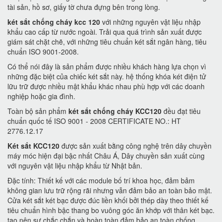
tài sản, hồ sơ, giấy tờ chưa đựng bên trong lòng.
két sắt chống cháy kcc 120
với những nguyên vật liệu nhập
khẩu cao cấp từ nước ngoài. Trải qua quá trình sản xuất được
giám sát chặt chẽ, với những tiêu chuẩn két sắt ngân hàng, tiêu
chuẩn ISO 9001-2008.
Có thể nói đây là sản phẩm được nhiều khách hàng lựa chọn vì
những đặc biệt của chiếc két sắt này. hệ thống khóa két điện tử
lữu trữ được nhiều mật khẩu khác nhau phù hợp với các doanh
nghiệp hoặc gia đình.
Toàn bộ sản phẩm
két sắt chống cháy KCC120
đều đạt tiêu
chuẩn quốc tế ISO 9001 - 2008 CERTIFICATE NO.: HT
2776.12.17
Két sắt KCC120
được sản xuất bằng công nghệ trên dây chuyền
máy móc hiện đại bậc nhất Châu Á, Dây chuyền sản xuất cùng
với nguyên vật liệu nhập khẩu từ Nhật bản.
Đặc tính: Thiết kế với các module bố trí khoa học, đảm bảm
không gian lưu trữ rộng rãi nhưng vẫn đảm bảo an toàn bảo mật.
Cửa két sắt két bạc được đúc liền khối bởi thép dày theo thiết kế
tiêu chuẩn hình bậc thang bo vuông góc ăn khớp với thân két bạc.
tạo nên sự chắc chắn và hoàn toàn đảm bảo an toàn chống