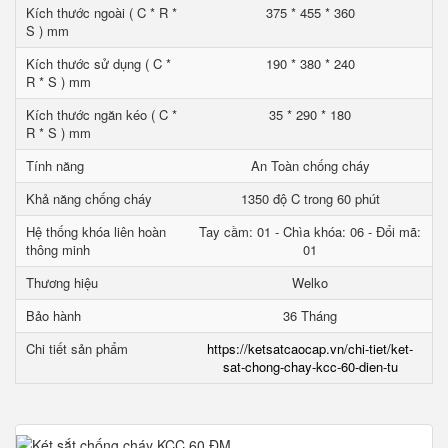
Kích thước ngoài ( C * R *
375 * 455 * 360
S ) mm
Kích thước sử dụng ( C *
190 * 380 * 240
R * S ) mm
Kích thước ngăn kéo ( C *
35 * 290 * 180
R * S ) mm
Tính năng
An Toàn chống cháy
Khả năng chống cháy
1350 độ C trong 60 phút
Hệ thống khóa liên hoàn
Tay cầm: 01 - Chìa khóa: 06 - Đổi mã:
thông minh
01
Thương hiệu
Welko
Bảo hành
36 Tháng
Chi tiết sản phẩm
https://ketsatcaocap.vn/chi-tiet/ket-
sat-chong-chay-kcc-60-dien-tu