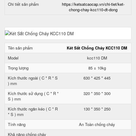
Chi tiết sản phẩm
https://ketsatcaocap.vn/chi-tiet/ket-
chong-chay-kcc110-dt-dong
Tên sản phẩm
Két Sắt Chống Cháy KCC110 DM
Model
kcc110 DM
Trọng lượng
85 ± 10kg
Kích thước ngoài ( C * R * S
630 * 425 * 445
) mm
Kích thước sử dụng ( C * R *
320 * 350 * 300
S ) mm
Kích thước ngăn kéo ( C * R
130 * 350 * 250
* S ) mm
Tính năng
An Toàn chống cháy
Khả năng chống cháy