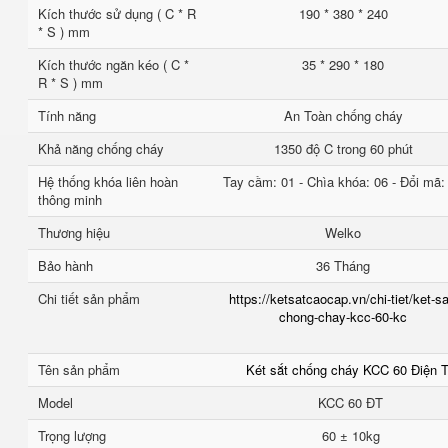
Kích thước sử dụng ( C * R
190 * 380 * 240
* S ) mm
Kích thước ngăn kéo ( C *
35 * 290 * 180
R * S ) mm
Tính năng
An Toàn chống cháy
Khả năng chống cháy
1350 độ C trong 60 phút
Hệ thống khóa liên hoàn
Tay cầm: 01 - Chìa khóa: 06 - Đổi mã:
thông minh
Thương hiệu
Welko
Bảo hành
36 Tháng
Chi tiết sản phẩm
https://ketsatcaocap.vn/chi-tiet/ket-sa
chong-chay-kcc-60-kc
Tên sản phẩm
Két sắt chống cháy KCC 60 Điện 
Model
KCC 60 ĐT
Trọng lượng
60 ± 10kg