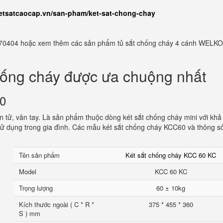
ketsatcaocap.vn/san-pham/ket-sat-chong-chay
982770404 hoặc xem thêm các sản phẩm tủ sắt chống cháy 4 cánh WELKO
hống cháy được ưa chuộng nhất
60
 tử, vân tay. Là sản phẩm thuộc dòng két sắt chống cháy mini với khả
ử dụng trong gia đình. Các mẫu két sắt chống cháy KCC60 và thông s
Tên sản phẩm
Két sắt chống cháy KCC 60 KC
Model
KCC 60 KC
Trọng lượng
60 ± 10kg
Kích thước ngoài ( C * R *
375 * 455 * 360
S ) mm