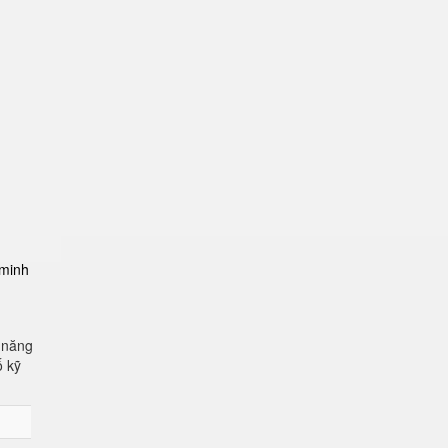
-minh
 năng
ố kỹ