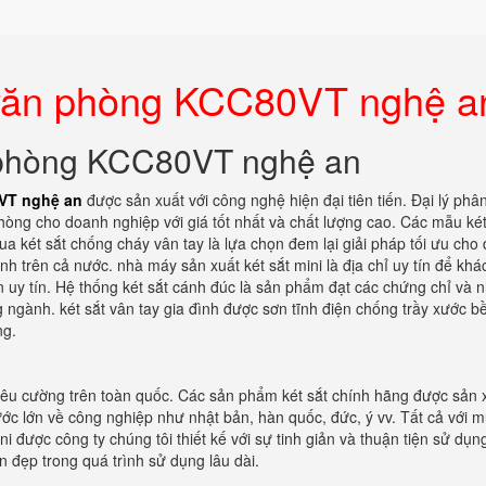
 văn phòng KCC80VT nghệ a
n phòng KCC80VT nghệ an
VT nghệ an
được sản xuất với công nghệ hiện đại tiên tiến. Đại lý phâ
hòng cho doanh nghiệp với giá tốt nhất và chất lượng cao. Các mẫu két
ua két sắt chống cháy vân tay là lựa chọn đem lại giải pháp tối ưu cho
nh trên cả nước. nhà máy sản xuất két sắt mini là địa chỉ uy tín để khá
 uy tín. Hệ thống két sắt cánh đúc là sản phẩm đạt các chứng chỉ và n
 ngành. két sắt vân tay gia đình được sơn tĩnh điện chống trầy xước b
ng.
iêu cường trên toàn quốc. Các sản phẩm két sắt chính hãng được sản x
ước lớn về công nghiệp như nhật bản, hàn quốc, đức, ý vv. Tất cả với m
ni được công ty chúng tôi thiết kế với sự tinh giản và thuận tiện sử dụn
 đẹp trong quá trình sử dụng lâu dài.