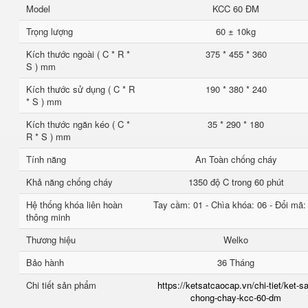
Model
KCC 60 ĐM
Trọng lượng
60 ± 10kg
Kích thước ngoài ( C * R *
375 * 455 * 360
S ) mm
Kích thước sử dụng ( C * R
190 * 380 * 240
* S ) mm
Kích thước ngăn kéo ( C *
35 * 290 * 180
R * S ) mm
Tính năng
An Toàn chống cháy
Khả năng chống cháy
1350 độ C trong 60 phút
Hệ thống khóa liên hoàn
Tay cầm: 01 - Chìa khóa: 06 - Đổi mã:
thông minh
Thương hiệu
Welko
Bảo hành
36 Tháng
Chi tiết sản phẩm
https://ketsatcaocap.vn/chi-tiet/ket-sa
chong-chay-kcc-60-dm