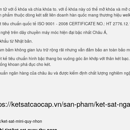
 tử với ổ khóa và chìa khóa to. với ổ khóa này có thể mở khóa và mở 
sản phẩm thuộc dòng két sắt liên doanh hàn quốc mang thương hiệu we
ạt tiêu chuẩn quốc tế ISO 9001 - 2008 CERTIFICATE NO.: HT 2776.1
g nghệ trên dây chuyền máy móc hiện đại bậc nhất Châu Á,
 khẩu từ Nhật bản.
, đảm bảm không gian lưu trữ rộng rãi nhưng vẫn đảm bảo an toàn bảo 
ết kế tiêu chuẩn hình bậc thang bo vuông góc ăn khớp với thân két bạc.
hống khoan phá đục cho két.
chuẩn ngân hàng của châu âu và được kiểm định chất lượng nghiêm ng
ps://ketsatcaocap.vn/san-pham/ket-sat-ng
et/ket-sat-mini-quy-nhon
hi-tiet/ket-sat-quay-thu-ngan