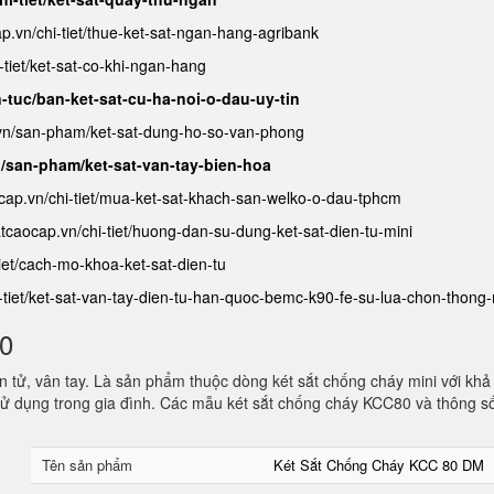
ap.vn/chi-tiet/thue-ket-sat-ngan-hang-agribank
-tiet/ket-sat-co-khi-ngan-hang
n-tuc/ban-ket-sat-cu-ha-noi-o-dau-uy-tin
.vn/san-pham/ket-sat-dung-ho-so-van-phong
n/san-pham/ket-sat-van-tay-bien-hoa
ocap.vn/chi-tiet/mua-ket-sat-khach-san-welko-o-dau-tphcm
satcaocap.vn/chi-tiet/huong-dan-su-dung-ket-sat-dien-tu-mini
tiet/cach-mo-khoa-ket-sat-dien-tu
i-tiet/ket-sat-van-tay-dien-tu-han-quoc-bemc-k90-fe-su-lua-chon-thong
80
 tử, vân tay. Là sản phẩm thuộc dòng két sắt chống cháy mini với khả
ử dụng trong gia đình. Các mẫu két sắt chống cháy KCC80 và thông s
Tên sản phẩm
Két Sắt Chống Cháy KCC 80 DM