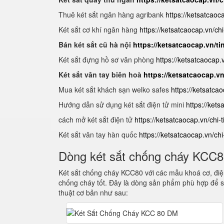
Thuê két sắt ngân hàng agribank
https://ketsatcaoc
Két sắt cơ khí ngân hàng
https://ketsatcaocap.vn/chi
Bán két sắt cũ hà nội
https://ketsatcaocap.vn/ti
Két sắt đựng hồ sơ văn phòng
https://ketsatcaocap
Két sắt vân tay biên hoà
https://ketsatcaocap.v
Mua két sắt khách sạn welko safes
https://ketsatca
Hướng dẫn sử dụng két sắt điện tử mini
https://ket
cách mở két sắt điện tử
https://ketsatcaocap.vn/chi-
Két sắt vân tay hàn quốc
https://ketsatcaocap.vn/ch
Dòng két sắt chống cháy KCC
Két sắt chống cháy KCC80 với các mẫu khoá cơ, điện
chống cháy tốt. Đây là dòng sản phẩm phù hợp để s
thuật cơ bản như sau: