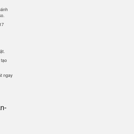
cánh
lko.
2.17
mật.
 tạo
ặt ngay
an-