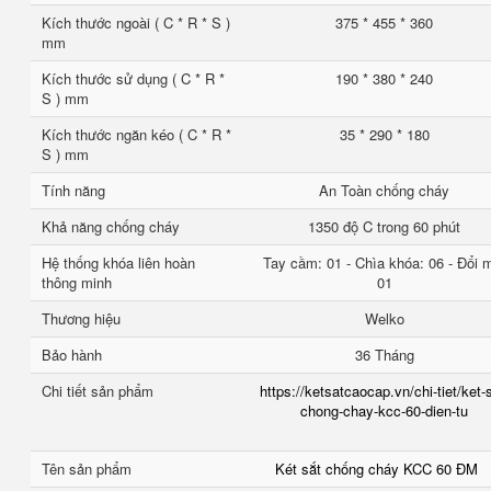
Kích thước ngoài ( C * R * S )
375 * 455 * 360
mm
Kích thước sử dụng ( C * R *
190 * 380 * 240
S ) mm
Kích thước ngăn kéo ( C * R *
35 * 290 * 180
S ) mm
Tính năng
An Toàn chống cháy
Khả năng chống cháy
1350 độ C trong 60 phút
Hệ thống khóa liên hoàn
Tay cầm: 01 - Chìa khóa: 06 - Đổi 
thông minh
01
Thương hiệu
Welko
Bảo hành
36 Tháng
Chi tiết sản phẩm
https://ketsatcaocap.vn/chi-tiet/ket-
chong-chay-kcc-60-dien-tu
Tên sản phẩm
Két sắt chống cháy KCC 60 ĐM