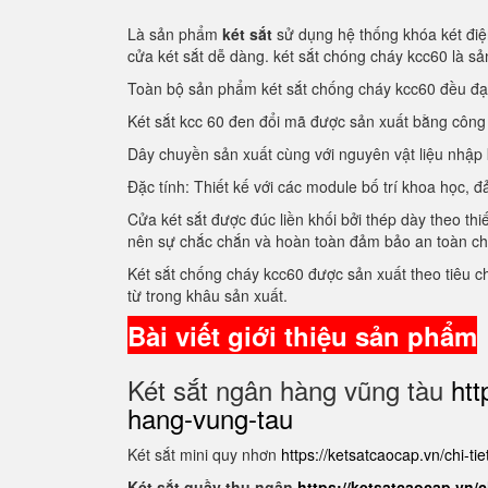
Là sản phẩm
két sắt
sử dụng hệ thống khóa két điện
cửa két sắt dễ dàng. két sắt chóng cháy kcc60 là 
Toàn bộ sản phẩm két sắt chống cháy kcc60 đều đ
Két sắt kcc 60 đen đổi mã được sản xuất bằng côn
Dây chuyền sản xuất cùng với nguyên vật liệu nhập
Đặc tính: Thiết kế với các module bố trí khoa học
Cửa két sắt được đúc liền khối bởi thép dày theo thi
nên sự chắc chắn và hoàn toàn đảm bảo an toàn c
Két sắt chống cháy kcc60 được sản xuất theo tiêu 
từ trong khâu sản xuất.
Bài viết giới thiệu sản phẩm
Két sắt ngân hàng vũng tàu
htt
hang-vung-tau
Két sắt mini quy nhơn
https://ketsatcaocap.vn/chi-ti
Két sắt quầy thu ngân
https://ketsatcaocap.vn/c