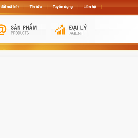
đổi mã két
Tin tức
Tuyển dụng
Liên hệ