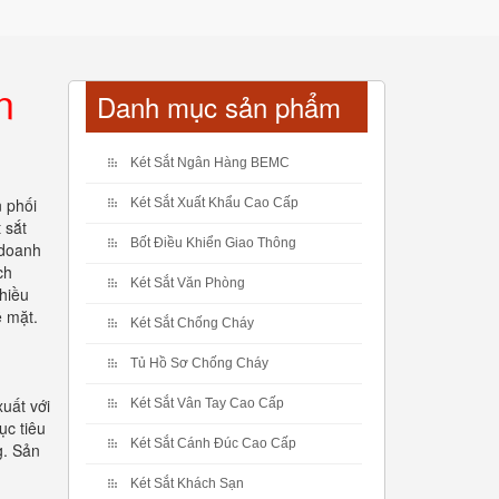
n
Danh mục sản phẩm
Két Sắt Ngân Hàng BEMC
n phối
Két Sắt Xuất Khẩu Cao Cấp
 sắt
Bốt Điều Khiển Giao Thông
 doanh
ch
Két Sắt Văn Phòng
hiều
ề mặt.
Két Sắt Chống Cháy
Tủ Hồ Sơ Chống Cháy
uất với
Két Sắt Vân Tay Cao Cấp
ục tiêu
Két Sắt Cánh Đúc Cao Cấp
g. Sản
Két Sắt Khách Sạn