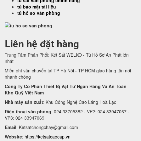
tủ sắt văn phòng chính hãng
tủ bảo mật tài liệu
tủ hồ sơ văn phòng
Liên hệ đặt hàng
Trung Tâm Phân Phối: Két Sắt WELKO - Tủ Hồ Sơ An Phát lớn
nhất
Miễn phí vận chuyển tại TP Hà Nội - TP HCM giao hàng tận nơi
nhanh chóng
Công Ty Cổ Phần Thiết Bị Vật Tư Ngân Hàng Và An Toàn
Kho Quỹ Việt Nam
Nhà máy sản xuất
: Khu Công Nghệ Cao Láng Hoà Lạc
Điện thoại văn phòng
: 024 33705382 - VP2: 024 33947067 -
VP3: 024 33947069
Email
:
Ketsatchongchay@gmail.com
Website
:
https://ketsatcaocap.vn