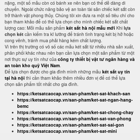
nặng, một số mẫu còn có bánh xe nên bạn có thể dễ dàng di
chuyển. Ngoài chức năng bảo vệ an toàn tài sản chiếc két sắt còn
trở thành vật phong thủy. Chúng tôi xin đưa ra một số tiêu chí cho
bạn tham khảo để có thể lựa chọn cho mình chiếc két sắt chất
lượng cao: Mỗi mẫu sản phẩm
két sắt hà nội mẫu mới
Khi
lựa
chọn két
cần kiểm tra kĩ lưỡng để tránh tình trạng két bị hở hoặc
cong vênh, tránh mua phải hàng kém chất lượng.
Vì trên thị trường có vô số các mẫu két sắt từ nhiều nhà sản xuất,
phân phối khác nhau nên bạn cần lựa chọn một sản phẩm từ một
nơi thực sự uy tín như của
công ty thiết bị vật tư ngân hàng và
an toàn kho quỹ Việt Nam
.
Để lựa chọn được cho gia đình mình những mẫu
két sắt uy tín
tại hà nội
thì cần tham khảo thêm nhiều đơn vị để có thể lựa
chọn sản phẩm tốt nhất cho gia đình.
https://ketsatcaocap.vn/san-pham/ket-sat-khach-san
https://ketsatcaocap.vn/san-pham/ket-sat-ngan-hang-
bemc
https://ketsatcaocap.vn/san-pham/ket-sat-chong-chay
https://ketsatcaocap.vn/san-pham/ket-sat-van-phong
https://ketsatcaocap.vn/san-pham/ket-sat-sai-gon
https://ketsatcaocap.vn/san-pham/ket-sat-mini