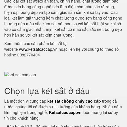
Các loại két sắt welko an toàn, chính hãng, chất lượng đảm bảo
được sơn bằng công nghệ sơn tĩnh điện cho màu sắc rõ ràng,
hiện đại, bóng đẹp và tạo cảm giác sần sần khi sờ tay vào. Các
loại két làm giả thường kém chất lượng được sơn bằng công nghệ
thường nên màu sắc kém sắt nét hơn so với két sắt thật và khi sờ
vào có cảm giác nhẵn, mịn. két sắt có màu sắc sắc nét, bóng đẹp
hơn hẳn so với két sắt kém chất lượng.
Xem thêm các sản phẩm két sắt tại
website
www.ketsatcaocap.vn
hoặc liên hệ với chúng tôi theo số
hotline 0982770404
Chọn lựa két sắt ở đâu
Là một đơn vị cung cấp
két sắt chống cháy cao cấp
trong cả
nước, chúng tôi có được sự tin tưởng của khách hàng. Nhiều năm
kinh nghiệm trong nghề,
Ketsatcaocap.vn
luôn mang lại sự uy
tín cho khách hàng.
- Bảo hành từ 2 - 20 năm tại nhà cho khách hàng ( tùy từng sản