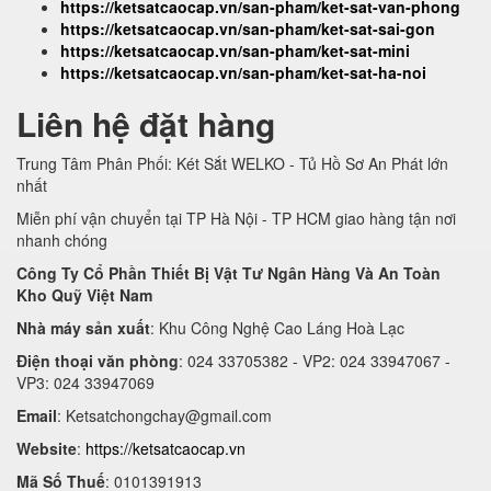
https://ketsatcaocap.vn/san-pham/ket-sat-van-phong
https://ketsatcaocap.vn/san-pham/ket-sat-sai-gon
https://ketsatcaocap.vn/san-pham/ket-sat-mini
https://ketsatcaocap.vn/san-pham/ket-sat-ha-noi
Liên hệ đặt hàng
Trung Tâm Phân Phối: Két Sắt WELKO - Tủ Hồ Sơ An Phát lớn
nhất
Miễn phí vận chuyển tại TP Hà Nội - TP HCM giao hàng tận nơi
nhanh chóng
Công Ty Cổ Phần Thiết Bị Vật Tư Ngân Hàng Và An Toàn
Kho Quỹ Việt Nam
Nhà máy sản xuất
: Khu Công Nghệ Cao Láng Hoà Lạc
Điện thoại văn phòng
: 024 33705382 - VP2: 024 33947067 -
VP3: 024 33947069
Email
:
Ketsatchongchay@gmail.com
Website
:
https://ketsatcaocap.vn
Mã Số Thuế
: 0101391913