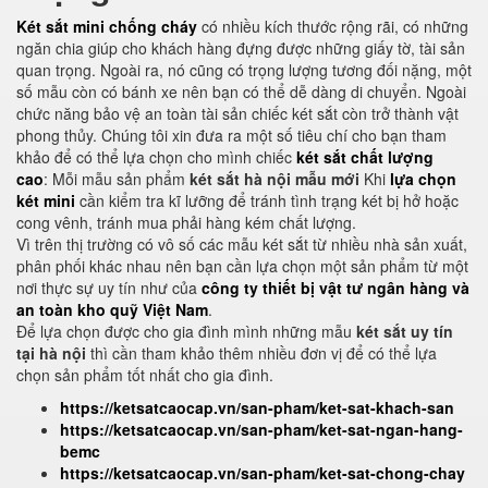
Két sắt mini chống cháy
có nhiều kích thước rộng rãi, có những
ngăn chia giúp cho khách hàng đựng được những giấy tờ, tài sản
quan trọng. Ngoài ra, nó cũng có trọng lượng tương đối nặng, một
số mẫu còn có bánh xe nên bạn có thể dễ dàng di chuyển. Ngoài
chức năng bảo vệ an toàn tài sản chiếc két sắt còn trở thành vật
phong thủy. Chúng tôi xin đưa ra một số tiêu chí cho bạn tham
khảo để có thể lựa chọn cho mình chiếc
két sắt chất lượng
cao
: Mỗi mẫu sản phẩm
két sắt hà nội mẫu mới
Khi
lựa chọn
két mini
cần kiểm tra kĩ lưỡng để tránh tình trạng két bị hở hoặc
cong vênh, tránh mua phải hàng kém chất lượng.
Vì trên thị trường có vô số các mẫu két sắt từ nhiều nhà sản xuất,
phân phối khác nhau nên bạn cần lựa chọn một sản phẩm từ một
nơi thực sự uy tín như của
công ty thiết bị vật tư ngân hàng và
an toàn kho quỹ Việt Nam
.
Để lựa chọn được cho gia đình mình những mẫu
két sắt uy tín
tại hà nội
thì cần tham khảo thêm nhiều đơn vị để có thể lựa
chọn sản phẩm tốt nhất cho gia đình.
https://ketsatcaocap.vn/san-pham/ket-sat-khach-san
https://ketsatcaocap.vn/san-pham/ket-sat-ngan-hang-
bemc
https://ketsatcaocap.vn/san-pham/ket-sat-chong-chay