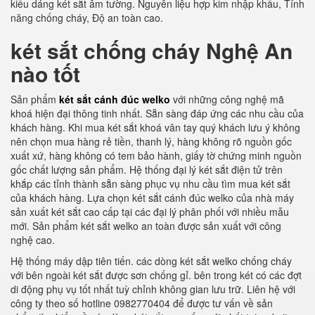
kiểu dáng két sắt âm tường. Nguyên liệu hợp kim nhập khẩu, Tính
năng chống cháy, Độ an toàn cao.
két sắt chống cháy Nghệ An
nào tốt
Sản phẩm
két sắt cánh đúc welko
với những công nghệ mã
khoá hiện đại thông tinh nhất. Sẵn sàng đáp ứng các nhu cầu của
khách hàng. Khi mua két sắt khoá vân tay quý khách lưu ý không
nên chọn mua hàng rẻ tiền, thanh lý, hàng không rõ nguồn gốc
xuất xứ, hàng không có tem bảo hành, giấy tờ chứng minh nguồn
gốc chất lượng sản phẩm. Hệ thống đại lý két sắt điện tử trên
khắp các tỉnh thành sẵn sàng phục vụ nhu cầu tìm mua két sắt
của khách hàng. Lựa chọn két sắt cánh đúc welko của nhà máy
sản xuất két sắt cao cấp tại các đại lý phân phối với nhiều mẫu
mới. Sản phẩm két sắt welko an toàn được sản xuất với công
nghệ cao.
Hệ thống máy dập tiên tiến. các dòng két sắt welko chống cháy
với bên ngoài két sắt được sơn chống gỉ. bên trong két có các đợt
di động phụ vụ tốt nhất tuỳ chỉnh không gian lưu trữ. Liên hệ với
công ty theo số hotline 0982770404 để được tư vấn về sản