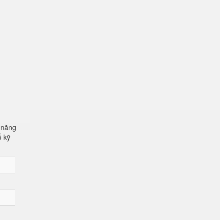
 năng
ố kỹ