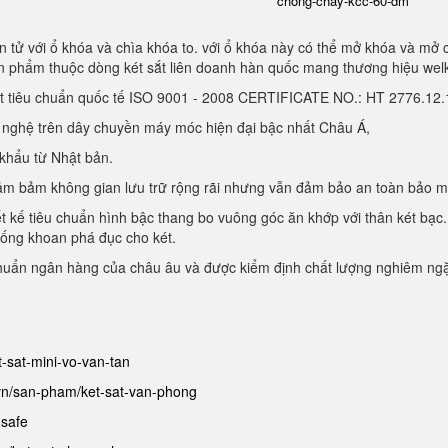
chong-chay-kcc-60-dm
 tử với ổ khóa và chìa khóa to. với ổ khóa này có thể mở khóa và mở 
sản phẩm thuộc dòng két sắt liên doanh hàn quốc mang thương hiệu we
ạt tiêu chuẩn quốc tế ISO 9001 - 2008 CERTIFICATE NO.: HT 2776.1
g nghệ trên dây chuyền máy móc hiện đại bậc nhất Châu Á,
 khẩu từ Nhật bản.
, đảm bảm không gian lưu trữ rộng rãi nhưng vẫn đảm bảo an toàn bảo 
ết kế tiêu chuẩn hình bậc thang bo vuông góc ăn khớp với thân két bạc.
hống khoan phá đục cho két.
chuẩn ngân hàng của châu âu và được kiểm định chất lượng nghiêm ng
et-sat-mini-vo-van-tan
.vn/san-pham/ket-sat-van-phong
-safe