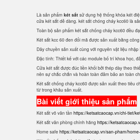
Là sản phẩm
két sắt
sử dụng hệ thống khóa két điện
cửa két sắt dễ dàng. két sắt chóng cháy kcc60 là 
Toàn bộ sản phẩm két sắt chống cháy kcc60 đều đ
Két sắt kcc 60 đen đổi mã được sản xuất bằng côn
Dây chuyền sản xuất cùng với nguyên vật liệu nhập
Đặc tính: Thiết kế với các module bố trí khoa học
Cửa két sắt được đúc liền khối bởi thép dày theo thi
nên sự chắc chắn và hoàn toàn đảm bảo an toàn c
Két sắt chống cháy kcc60 được sản xuất theo tiêu 
từ trong khâu sản xuất.
Bài viết giới thiệu sản phẩm
Két sắt võ văn tần
https://ketsatcaocap.vn/chi-tiet/k
Két sắt văn phòng chính hãng
https://ketsatcaocap
Home safe
https://ketsatcaocap.vn/san-pham/home