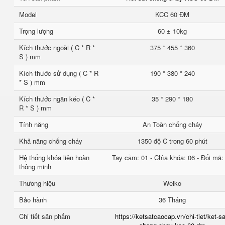
Model
KCC 60 ĐM
Trọng lượng
60 ± 10kg
Kích thước ngoài ( C * R *
375 * 455 * 360
S ) mm
Kích thước sử dụng ( C * R
190 * 380 * 240
* S ) mm
Kích thước ngăn kéo ( C *
35 * 290 * 180
R * S ) mm
Tính năng
An Toàn chống cháy
Khả năng chống cháy
1350 độ C trong 60 phút
Hệ thống khóa liên hoàn
Tay cầm: 01 - Chìa khóa: 06 - Đổi mã:
thông minh
Thương hiệu
Welko
Bảo hành
36 Tháng
Chi tiết sản phẩm
https://ketsatcaocap.vn/chi-tiet/ket-sa