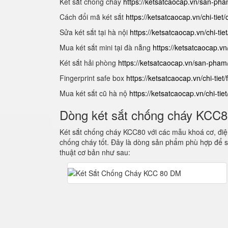
Két sắt chống cháy
https://ketsatcaocap.vn/san-ph
Cách đổi mã két sắt
https://ketsatcaocap.vn/chi-tiet
Sửa két sắt tại hà nội
https://ketsatcaocap.vn/chi-tie
Mua két sắt mini tại đà nẵng
https://ketsatcaocap.vn
Két sắt hải phòng
https://ketsatcaocap.vn/san-pham
Fingerprint safe box
https://ketsatcaocap.vn/chi-tiet/
Mua két sắt cũ hà nộ
https://ketsatcaocap.vn/chi-tie
Dòng két sắt chống cháy KCC
Két sắt chống cháy KCC80 với các mẫu khoá cơ, điện
chống cháy tốt. Đây là dòng sản phẩm phù hợp để s
thuật cơ bản như sau: