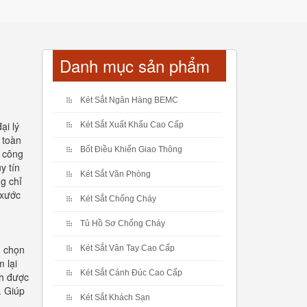
Danh mục sản phẩm
Két Sắt Ngân Hàng BEMC
ại lý
Két Sắt Xuất Khẩu Cao Cấp
 toàn
Bốt Điều Khiển Giao Thông
g công
y tín
Két Sắt Văn Phòng
g chỉ
 xước
Két Sắt Chống Cháy
Tủ Hồ Sơ Chống Cháy
u chọn
Két Sắt Vân Tay Cao Cấp
 lại
Két Sắt Cánh Đúc Cao Cấp
nh được
. Giúp
Két Sắt Khách Sạn