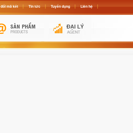
đổi mã két
Tin tức
Tuyển dụng
Liên hệ