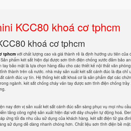
mini KCC80 khoá cơ tphcm
i KCC80 khoá cơ tphcm
cơ tphcm
với chất lượng cao và giá thành rẻ là định hướng ưu tiên của đ
m. Sản phẩm két sắt hiện đại được sơn tĩnh điện chống xước đảm bảo an
tay bảo mật là lựa chọn hàng đầu cho các thiết kế nội thất văn phòn
 tỉnh thành trên cả nước. nhà máy sản xuất két sắt cánh đúc là địa chỉ u
t cánh đúc uy tín. Hệ thống két sắt khoá cơ là sản phẩm đạt các chứn
trong ngành. két sắt chống cháy vân tay được sơn tĩnh điện chống trầy
ng.
Hiện nay đơn vị sản xuất két sắt cánh đúc sẵn sàng phục vụ mọi nhu cầ
Nền tảng công nghệ sản xuất hiện đại với dây chuyền tự động hoá. Đem
áp ứng tối đa nhu cầu sử dụng của khách hàng. két sắt điện tử gia đì
 hàng sử dụng dễ dàng nhanh chóng hơn. Chất liệu sơn tĩnh điện bề mặt