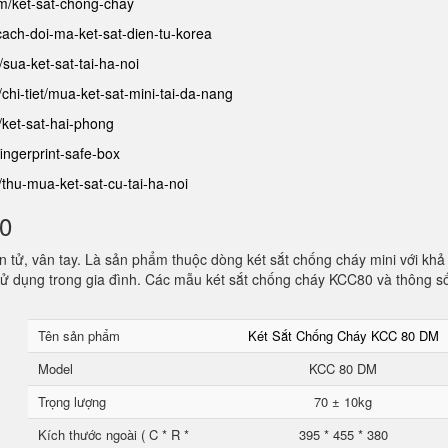
am/ket-sat-chong-chay
/cach-doi-ma-ket-sat-dien-tu-korea
t/sua-ket-sat-tai-ha-noi
/chi-tiet/mua-ket-sat-mini-tai-da-nang
/ket-sat-hai-phong
fingerprint-safe-box
t/thu-mua-ket-sat-cu-tai-ha-noi
80
 tử, vân tay. Là sản phẩm thuộc dòng két sắt chống cháy mini với khả
ử dụng trong gia đình. Các mẫu két sắt chống cháy KCC80 và thông s
Tên sản phẩm
Két Sắt Chống Cháy KCC 80 DM
Model
KCC 80 DM
Trọng lượng
70 ± 10kg
Kích thước ngoài ( C * R *
395 * 455 * 380