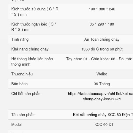
Kích thước sử dụng ( C * R
190 * 380 * 240
* S ) mm
Kích thước ngăn kéo ( C *
35 * 290 * 180
R * S ) mm
Tính năng
An Toàn chống cháy
Khả năng chống cháy
1350 độ C trong 60 phút
Hệ thống khóa liên hoàn
Tay cầm: 01 - Chìa khóa: 06 - Đổi mã:
thông minh
Thương hiệu
Welko
Bảo hành
36 Tháng
Chi tiết sản phẩm
https://ketsatcaocap.vn/chi-tiet/ket-sa
chong-chay-kcc-60-kc
Tên sản phẩm
Két sắt chống cháy KCC 60 Điện 
Model
KCC 60 ĐT