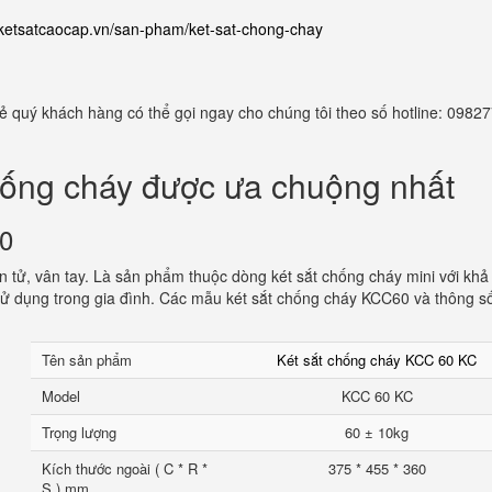
//ketsatcaocap.vn/san-pham/ket-sat-chong-chay
 rẻ quý khách hàng có thể gọi ngay cho chúng tôi theo số hotline: 098
hống cháy được ưa chuộng nhất
60
 tử, vân tay. Là sản phẩm thuộc dòng két sắt chống cháy mini với khả
ử dụng trong gia đình. Các mẫu két sắt chống cháy KCC60 và thông s
Tên sản phẩm
Két sắt chống cháy KCC 60 KC
Model
KCC 60 KC
Trọng lượng
60 ± 10kg
Kích thước ngoài ( C * R *
375 * 455 * 360
S ) mm