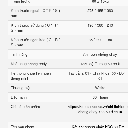
Trọng lượng
60 ± 10kg
Kích thước ngoài ( C * R * S )
375 * 455 * 360
mm
Kích thước sử dụng ( C * R *
190 * 380 * 240
S ) mm
Kích thước ngăn kéo ( C * R *
35 * 290 * 180
S ) mm
Tính năng
An Toàn chống cháy
Khả năng chống cháy
1350 độ C trong 60 phút
Hệ thống khóa liên hoàn
Tay cầm: 01 - Chìa khóa: 06 - Đổi 
thông minh
01
Thương hiệu
Welko
Bảo hành
36 Tháng
Chi tiết sản phẩm
https://ketsatcaocap.vn/chi-tiet/ket-
chong-chay-kcc-60-dien-tu
Tên sản phẩm
Két sắt chống cháy KCC 60 ĐM