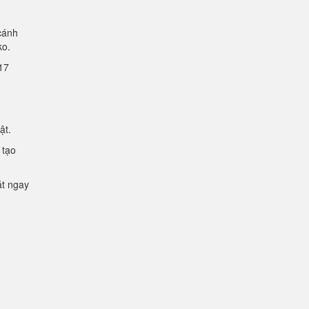
cánh
lko.
2.17
mật.
 tạo
ặt ngay