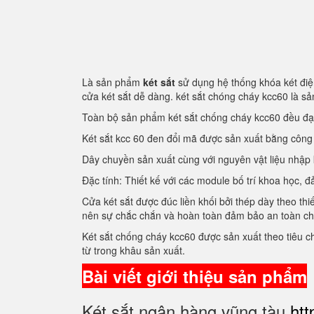
Là sản phẩm
két sắt
sử dụng hệ thống khóa két điện
cửa két sắt dễ dàng. két sắt chóng cháy kcc60 là 
Toàn bộ sản phẩm két sắt chống cháy kcc60 đều đ
Két sắt kcc 60 đen đổi mã được sản xuất bằng côn
Dây chuyền sản xuất cùng với nguyên vật liệu nhập
Đặc tính: Thiết kế với các module bố trí khoa học
Cửa két sắt được đúc liền khối bởi thép dày theo thi
nên sự chắc chắn và hoàn toàn đảm bảo an toàn c
Két sắt chống cháy kcc60 được sản xuất theo tiêu 
từ trong khâu sản xuất.
Bài viết giới thiệu sản phẩm
Két sắt ngân hàng vũng tàu
htt