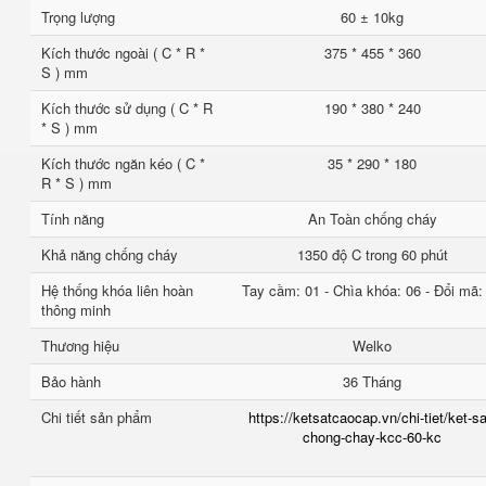
Trọng lượng
60 ± 10kg
Kích thước ngoài ( C * R *
375 * 455 * 360
S ) mm
Kích thước sử dụng ( C * R
190 * 380 * 240
* S ) mm
Kích thước ngăn kéo ( C *
35 * 290 * 180
R * S ) mm
Tính năng
An Toàn chống cháy
Khả năng chống cháy
1350 độ C trong 60 phút
Hệ thống khóa liên hoàn
Tay cầm: 01 - Chìa khóa: 06 - Đổi mã:
thông minh
Thương hiệu
Welko
Bảo hành
36 Tháng
Chi tiết sản phẩm
https://ketsatcaocap.vn/chi-tiet/ket-sa
chong-chay-kcc-60-kc