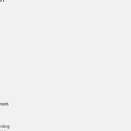
-minh
 năng