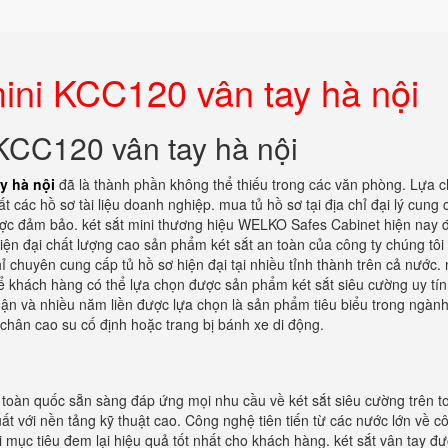
mini KCC120 vân tay hà nội
 KCC120 vân tay hà nội
y hà nội
đã là thành phần không thể thiếu trong các văn phòng. Lựa 
t các hồ sơ tài liệu doanh nghiệp. mua tủ hồ sơ tại địa chỉ đại lý cung 
được đảm bảo. két sắt mini thương hiệu WELKO Safes Cabinet hiện nay 
iện đại chất lượng cao sản phẩm két sắt an toàn của công ty chúng tôi
 chuyên cung cấp tủ hồ sơ hiện đại tại nhiều tỉnh thành trên cả nước.
 để khách hàng có thể lựa chọn được sản phẩm két sắt siêu cường uy tín
ận và nhiều năm liền được lựa chọn là sản phẩm tiêu biểu trong ngành
 chân cao su cố định hoặc trang bị bánh xe di động.
n toàn quốc sẵn sàng đáp ứng mọi nhu cầu về két sắt siêu cường trên t
t với nền tảng kỹ thuật cao. Công nghệ tiên tiến từ các nước lớn về c
i mục tiêu đem lại hiệu quả tốt nhất cho khách hàng. két sắt vân tay đ