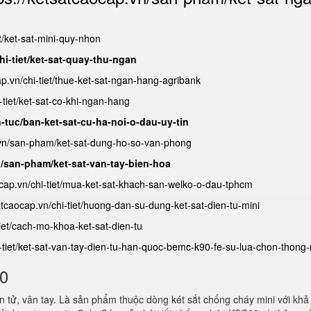
et/ket-sat-mini-quy-nhon
hi-tiet/ket-sat-quay-thu-ngan
ap.vn/chi-tiet/thue-ket-sat-ngan-hang-agribank
-tiet/ket-sat-co-khi-ngan-hang
n-tuc/ban-ket-sat-cu-ha-noi-o-dau-uy-tin
.vn/san-pham/ket-sat-dung-ho-so-van-phong
n/san-pham/ket-sat-van-tay-bien-hoa
ocap.vn/chi-tiet/mua-ket-sat-khach-san-welko-o-dau-tphcm
satcaocap.vn/chi-tiet/huong-dan-su-dung-ket-sat-dien-tu-mini
tiet/cach-mo-khoa-ket-sat-dien-tu
i-tiet/ket-sat-van-tay-dien-tu-han-quoc-bemc-k90-fe-su-lua-chon-thong
80
 tử, vân tay. Là sản phẩm thuộc dòng két sắt chống cháy mini với khả