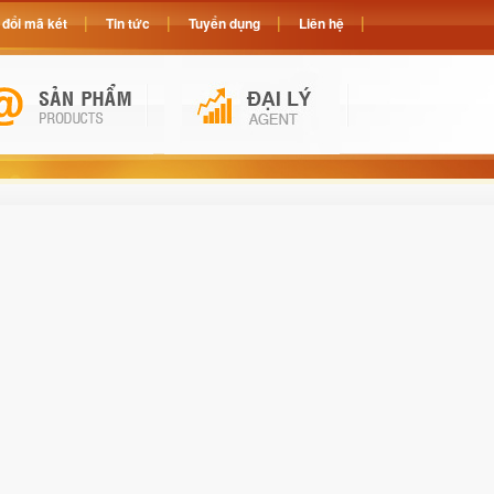
đổi mã két
Tin tức
Tuyển dụng
Liên hệ