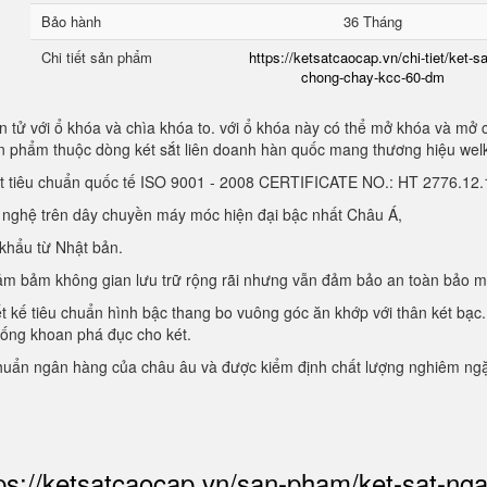
Bảo hành
36 Tháng
Chi tiết sản phẩm
https://ketsatcaocap.vn/chi-tiet/ket-sa
chong-chay-kcc-60-dm
 tử với ổ khóa và chìa khóa to. với ổ khóa này có thể mở khóa và mở 
sản phẩm thuộc dòng két sắt liên doanh hàn quốc mang thương hiệu we
ạt tiêu chuẩn quốc tế ISO 9001 - 2008 CERTIFICATE NO.: HT 2776.1
g nghệ trên dây chuyền máy móc hiện đại bậc nhất Châu Á,
 khẩu từ Nhật bản.
, đảm bảm không gian lưu trữ rộng rãi nhưng vẫn đảm bảo an toàn bảo 
ết kế tiêu chuẩn hình bậc thang bo vuông góc ăn khớp với thân két bạc.
hống khoan phá đục cho két.
chuẩn ngân hàng của châu âu và được kiểm định chất lượng nghiêm ng
ps://ketsatcaocap.vn/san-pham/ket-sat-ng