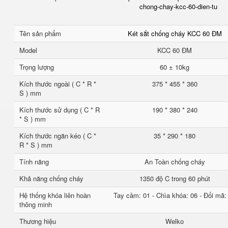
chong-chay-kcc-60-dien-tu
Tên sản phẩm
Két sắt chống cháy KCC 60 ĐM
Model
KCC 60 ĐM
Trọng lượng
60 ± 10kg
Kích thước ngoài ( C * R *
375 * 455 * 360
S ) mm
Kích thước sử dụng ( C * R
190 * 380 * 240
* S ) mm
Kích thước ngăn kéo ( C *
35 * 290 * 180
R * S ) mm
Tính năng
An Toàn chống cháy
Khả năng chống cháy
1350 độ C trong 60 phút
Hệ thống khóa liên hoàn
Tay cầm: 01 - Chìa khóa: 06 - Đổi mã:
thông minh
Thương hiệu
Welko