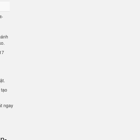
t-
cánh
lko.
2.17
mật.
 tạo
ặt ngay
an-