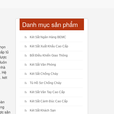
Danh mục sản phẩm
Két Sắt Ngân Hàng BEMC
chọn
Két Sắt Xuất Khẩu Cao Cấp
cấp tủ
Bốt Điều Khiển Giao Thông
được
 luôn
Két Sắt Văn Phòng
 nhà
. Hệ
Két Sắt Chống Cháy
. két
Tủ Hồ Sơ Chống Cháy
Két Sắt Vân Tay Cao Cấp
oàn
Két Sắt Cánh Đúc Cao Cấp
ông
Két Sắt Khách Sạn
ược sản