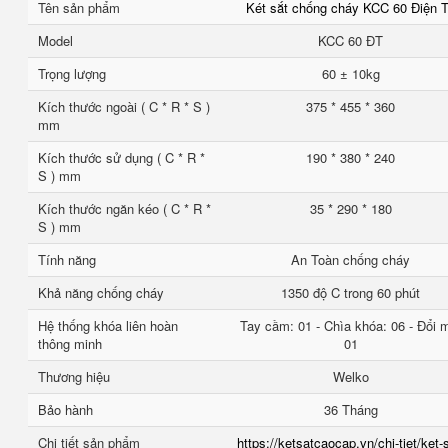
Tên sản phẩm
Két sắt chống cháy KCC 60 Điện 
Model
KCC 60 ĐT
Trọng lượng
60 ± 10kg
Kích thước ngoài ( C * R * S )
375 * 455 * 360
mm
Kích thước sử dụng ( C * R *
190 * 380 * 240
S ) mm
Kích thước ngăn kéo ( C * R *
35 * 290 * 180
S ) mm
Tính năng
An Toàn chống cháy
Khả năng chống cháy
1350 độ C trong 60 phút
Hệ thống khóa liên hoàn
Tay cầm: 01 - Chìa khóa: 06 - Đổi 
thông minh
01
Thương hiệu
Welko
Bảo hành
36 Tháng
Chi tiết sản phẩm
https://ketsatcaocap.vn/chi-tiet/ket-