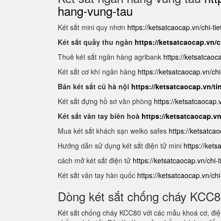
hang-vung-tau
Két sắt mini quy nhơn
https://ketsatcaocap.vn/chi-ti
Két sắt quầy thu ngân
https://ketsatcaocap.vn/c
Thuê két sắt ngân hàng agribank
https://ketsatcaoc
Két sắt cơ khí ngân hàng
https://ketsatcaocap.vn/chi
Bán két sắt cũ hà nội
https://ketsatcaocap.vn/ti
Két sắt đựng hồ sơ văn phòng
https://ketsatcaocap
Két sắt vân tay biên hoà
https://ketsatcaocap.v
Mua két sắt khách sạn welko safes
https://ketsatca
Hướng dẫn sử dụng két sắt điện tử mini
https://ket
cách mở két sắt điện tử
https://ketsatcaocap.vn/chi-
Két sắt vân tay hàn quốc
https://ketsatcaocap.vn/ch
Dòng két sắt chống cháy KCC
Két sắt chống cháy KCC80 với các mẫu khoá cơ, điện