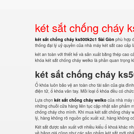
két sắt chống cháy 
két sắt chống cháy ks500k2c1 Sài Gòn
phù hợp đ
thống đại lý uỷ quyền của nhà máy két sắt cao cấp l
két an toàn với thiết kế và sản xuất bằng thép cao 
khóa két sắt chống cháy welko là phần quan trọng kh
két sắt chống cháy ks
Ổ khóa luôn bảo vệ an toàn cho tài sản của gia đình
điện tử, ổ khóa vân tay. Mỗi loại ổ khóa đều có ch
Lựa chọn
két sắt chống cháy welko
của nhà máy sả
những chuỗi cửa hàng liên tục cập nhật sản phẩm mới
chống cháy cho mình. Khi mua két sắt chống cháy w
lý, hàng không rõ nguồn gốc xuất xứ, hàng không c
Két sắt được sản xuất với nhiều kiểu ổ khoá khác n
về bảng giá cũng như các sản phẩm két sắt mới nhấ