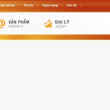
đổi mã két
Tin tức
Tuyển dụng
Liên hệ