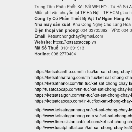
Trung Tâm Phân Phối: Két Sắt WELKO - Tủ Hồ Sơ An
Miễn phí vận chuyển tại TP Hà Nội - TP HCM giao 
Công Ty Cổ Phần Thiết Bị Vật Tư Ngân Hàng Và
Nhà máy sản xuất
: Khu Công Nghệ Cao Láng Hoà
Điện thoại văn phòng
: 024 33705382 - VP2: 024 
Email
:
Ketsatchongchay@gmail.com
Website
:
https://ketsatcaocap.vn
Mã Số Thuế
: 0101391913
Hotline
: 098 2770404
-----------------
https://ketsatcantho.com/tin-tuc/ket-sat-chong-cha
https://ketsatnhatrang.com/tin-tuc/ket-sat-chong-c
https://ketsathanoi.com/tin-tuc/ket-sat-chong-chay-
http://tusatcaocap.com/tin-tuc/ket-sat-chong-chay-
https://ketsatsaigon.com/tin-tuc/ket-sat-chong-cha
https://ketsatcaocap.com/tin-tuc/ket-sat-chong-cha
http://www.ketsatnganhang.vn/ket-sat-chong-chay-
http://www.ketsatnganhang.com.vn/ket-sat-chong-c
http://www.fireresistantcabinet.com/ket-sat-chong-
http://www.tusatphattai.com/ket-sat-chong-chay-ks