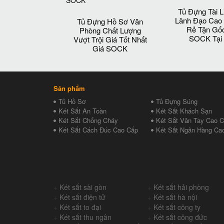
Tủ Đựng Tài L
Lãnh Đạo Cao
Tủ Đựng Hồ Sơ Văn
Rẻ Tận Gố
Phòng Chất Lượng
SOCK Tại
Vượt Trội Giá Tốt Nhất
Giá SOCK
Sản phẩm
Tủ Hồ Sơ
Tủ Đựng Súng
Két Sắt An Toàn
Két Sắt Khách Sạn
Két Sắt Chống Cháy
Két Sắt Vân Tay Cao 
Két Sắt Cách Đúc Cao Cấp
Két Sắt Ngân Hàng Ca
+
Két sắt sài gòn
+
Két sắt hải phòng
+
Két sắt điện tử
+
Két sắt hà nội
+
Két sắt to đại
+
Két sắt công ty
+
Két sắt thu ngân
+
Két sắt công đức