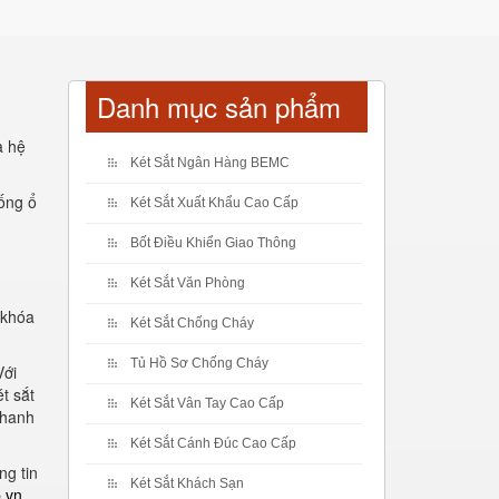
Danh mục sản phẩm
a hệ
Két Sắt Ngân Hàng BEMC
hống ổ
Két Sắt Xuất Khẩu Cao Cấp
Bốt Điều Khiển Giao Thông
Két Sắt Văn Phòng
 khóa
Két Sắt Chống Cháy
Tủ Hồ Sơ Chống Cháy
Với
t sắt
Két Sắt Vân Tay Cao Cấp
thanh
Két Sắt Cánh Đúc Cao Cấp
ng tin
Két Sắt Khách Sạn
.vn