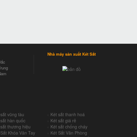
Nhà máy sản xuất Két Sắt
Bắc
rung
Nam
 sắt vũng tàu
+
Két sắt thanh hoá
 sắt hàn quốc
+
Két sắt giá rẻ
 sắt thương hiệu
+
Két sắt chống cháy
 Sắt Khóa Vân Tay
+
Két Sắt Văn Phòng