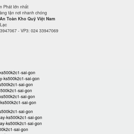
 Phát lớn nhất
hàng tận nơi nhanh chóng
 An Toàn Kho Quỹ Việt Nam
 Lạc
33947067 - VP3: 024 33947069
y-ks500k2c1-sai-gon
hay-ks500k2c1-sai-gon
ks500k2c1-sai-gon
ks500k2c1-sai-gon
y-ks500k2c1-sai-gon
y-ks500k2c1-sai-gon
ks500k2c1-sai-gon
hay-ks500k2c1-sai-gon
chay-ks500k2c1-sai-gon
500k2c1-sai-gon