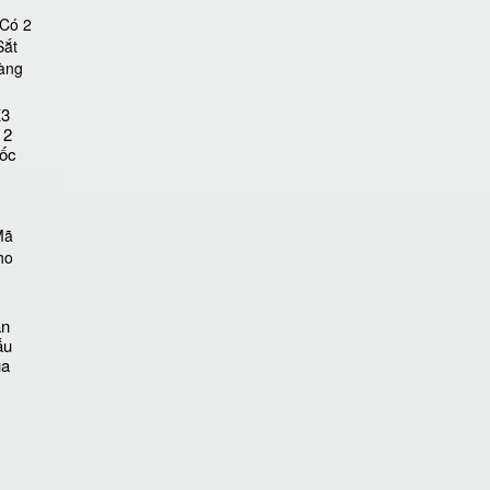
K3
 2
ốc
ăn
ẫu
ua