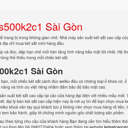
ks500k2c1 Sài Gòn
ể trang bị trong không gian nhỏ. Nhà máy sản xuất két sắt cao cấp củ
à địa chỉ mua két sắt mini hàng đầu
cấp và đúc, dập hạn chế mối hàn tăng tính năng bảo mật tốt nhất. Hệ t
ông thể thiếu trong mỗi chiếc két sắt.
500k2c1 Sài Gòn
 bạn, mỗi chiếc két sắt cánh đúc welko đều có những loại ổ khóa cơ, ổ
ức năng và tính ưu việt riêng nhằm đảm bảo độ bảo mật cao.
n xuất két sắt cao cấp tại các cửa hàng đại diện với nhiều mẫu mới. 
. đại lý bán két sắt cao cấp hiện nay là nơi uy tín để bạn chọn mua ké
elko khoá vân tay quý khách lưu ý không nên chọn mua hàng rẻ tiền, 
ó tem bảo hành, giấy tờ chứng minh nguồn gốc chất lượng sản phẩm.
hau theo từng nhu cầu của khách hàng Bạn đang cần tìm hiểu thêm thô
t vui lòng liên hệ 0982770404 hoặc xem thêm tại website
ketsatcaocap