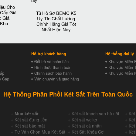
iệu Cho
 Cấp Giá
Tủ Hồ Sơ BEMC K5
c Giá
Uy Tín Chất Lượng
 Kho
Chính Hãng Giá Tốt
Nhất Hiện Nay
Hỗ trợ khách hàng
Hệ thống đại lý
Đổi trả và hoàn tiền
Khu vực Miền 
Hình thức thanh toán
Khu vực Miền T
Cấp
Chính sách bảo hành
Khu vực Miền 
o Cấp
Vận chuyển và giao hàng
Hệ Thống Phân Phối Két Sắt Trên Toàn Quốc
+
Mua két sắt
+
Két sắt khách sạn hà nội
+
Két
+
Két sắt đựng tiền
+
Két sắt welko
+
Két
+
Két sắt bảo mật
+
Két sắt cá nhân
+
Két
+
Tư Vấn Chọn Mua Két Sắt
+
Két Sắt Khóa Cơ
+
Két