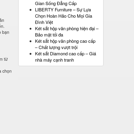
Gian Sống Đẳng Cấp
LIBERTY Furniture – Sự Lựa
Chọn Hoàn Hảo Cho Mọi Gia
sản
Đình Việt
ển.
Két sắt hộp văn phòng hiện đại –
o bạn
Bảo mật tối đa
Két sắt hộp văn phòng cao cấp
– Chất lượng vượt trội
Két sắt Diamond cao cấp – Giá
m từ
nhà máy cạnh tranh
a chọn