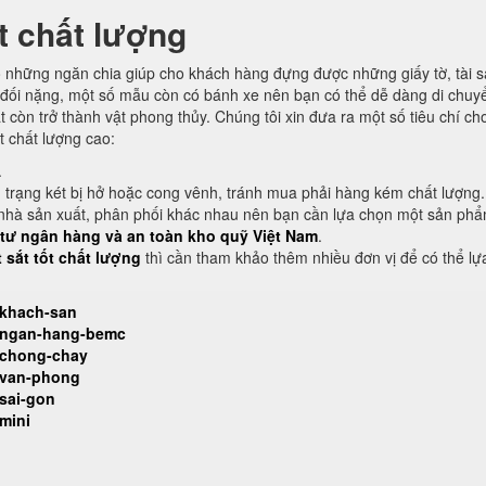
t chất lượng
có những ngăn chia giúp cho khách hàng đựng được những giấy tờ, tài 
 đối nặng, một số mẫu còn có bánh xe nên bạn có thể dễ dàng di chuy
t còn trở thành vật phong thủy. Chúng tôi xin đưa ra một số tiêu chí ch
t chất lượng cao:
.
h trạng két bị hở hoặc cong vênh, tránh mua phải hàng kém chất lượng.
ều nhà sản xuất, phân phối khác nhau nên bạn cần lựa chọn một sản phẩ
t tư ngân hàng và an toàn kho quỹ Việt Nam
.
t sắt tốt chất lượng
thì cần tham khảo thêm nhiều đơn vị để có thể lự
-khach-san
t-ngan-hang-bemc
t-chong-chay
t-van-phong
-sai-gon
mini