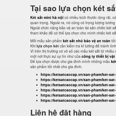
Tại sao lựa chọn két sắ
Két sắt mini hà nội
có nhiều kích thước rộng rãi, 
quan trọng. Ngoài ra, nó cũng có trọng lượng tương
Ngoài chức năng bảo vệ an toàn tài sản chiếc két sắ
tham khảo để có thể lựa chọn cho mình chiếc két sắ
Mỗi mẫu sản phẩm
két sắt nhỏ bảo vệ an toàn
tốt
Khi
lựa chọn két
cần kiểm tra kĩ lưỡng để tránh tìn
Vì trên thị trường có vô số các mẫu két sắt từ nhi
một nơi thực sự uy tín như của
công ty thiết bị vậ
Để lựa chọn được cho gia đình mình những mẫu
ké
sản phẩm tốt nhất cho gia đình.
https://ketsatcaocap.vn/san-pham/ket-sat
https://ketsatcaocap.vn/san-pham/ket-sa
https://ketsatcaocap.vn/san-pham/ket-sa
https://ketsatcaocap.vn/san-pham/ket-sa
https://ketsatcaocap.vn/san-pham/ket-sat
https://ketsatcaocap.vn/san-pham/ket-sat-
Liên hệ đặt hàng