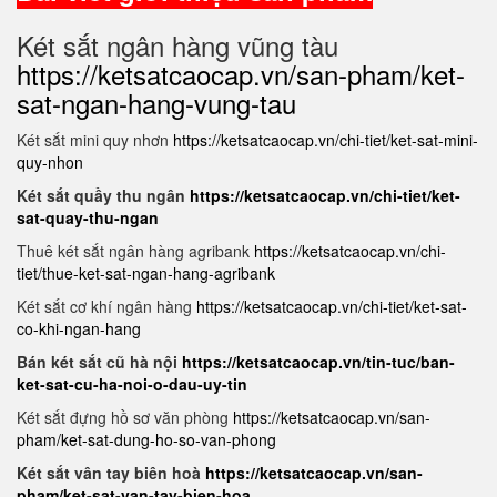
Két sắt ngân hàng vũng tàu
https://ketsatcaocap.vn/san-pham/ket-
sat-ngan-hang-vung-tau
Két sắt mini quy nhơn
https://ketsatcaocap.vn/chi-tiet/ket-sat-mini-
quy-nhon
Két sắt quầy thu ngân
https://ketsatcaocap.vn/chi-tiet/ket-
sat-quay-thu-ngan
Thuê két sắt ngân hàng agribank
https://ketsatcaocap.vn/chi-
tiet/thue-ket-sat-ngan-hang-agribank
Két sắt cơ khí ngân hàng
https://ketsatcaocap.vn/chi-tiet/ket-sat-
co-khi-ngan-hang
Bán két sắt cũ hà nội
https://ketsatcaocap.vn/tin-tuc/ban-
ket-sat-cu-ha-noi-o-dau-uy-tin
Két sắt đựng hồ sơ văn phòng
https://ketsatcaocap.vn/san-
pham/ket-sat-dung-ho-so-van-phong
Két sắt vân tay biên hoà
https://ketsatcaocap.vn/san-
pham/ket-sat-van-tay-bien-hoa