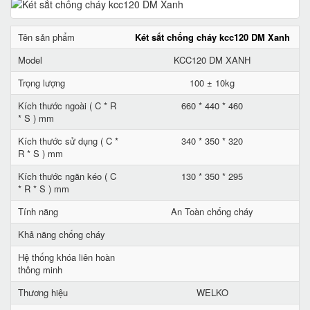
Tên sản phẩm
Két sắt chống cháy kcc120 DM Xanh
Model
KCC120 DM XANH
Trọng lượng
100 ± 10kg
Kích thước ngoài ( C * R
660 * 440 * 460
* S ) mm
Kích thước sử dụng ( C *
340 * 350 * 320
R * S ) mm
Kích thước ngăn kéo ( C
130 * 350 * 295
* R * S ) mm
Tính năng
An Toàn chống cháy
Khả năng chống cháy
Hệ thống khóa liên hoàn
thông minh
Thương hiệu
WELKO