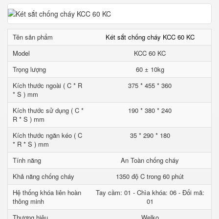
Tên sản phẩm
Két sắt chống cháy KCC 60 KC
Model
KCC 60 KC
Trọng lượng
60 ± 10kg
Kích thước ngoài ( C * R
375 * 455 * 360
* S ) mm
Kích thước sử dụng ( C *
190 * 380 * 240
R * S ) mm
Kích thước ngăn kéo ( C
35 * 290 * 180
* R * S ) mm
Tính năng
An Toàn chống cháy
Khả năng chống cháy
1350 độ C trong 60 phút
Hệ thống khóa liên hoàn
Tay cầm: 01 - Chìa khóa: 06 - Đổi mã:
thông minh
01
Thương hiệu
Welko