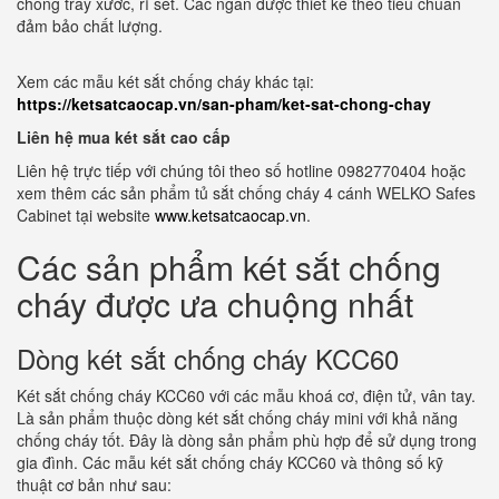
chống trầy xước, rỉ sét. Các ngăn được thiết kế theo tiêu chuẩn
đảm bảo chất lượng.
Xem các mẫu két sắt chống cháy khác tại:
https://ketsatcaocap.vn/san-pham/ket-sat-chong-chay
Liên hệ mua két sắt cao cấp
Liên hệ trực tiếp với chúng tôi theo số hotline 0982770404 hoặc
xem thêm các sản phẩm tủ sắt chống cháy 4 cánh WELKO Safes
Cabinet tại website
www.ketsatcaocap.vn
.
Các sản phẩm két sắt chống
cháy được ưa chuộng nhất
Dòng két sắt chống cháy KCC60
Két sắt chống cháy KCC60 với các mẫu khoá cơ, điện tử, vân tay.
Là sản phẩm thuộc dòng két sắt chống cháy mini với khả năng
chống cháy tốt. Đây là dòng sản phẩm phù hợp để sử dụng trong
gia đình. Các mẫu két sắt chống cháy KCC60 và thông số kỹ
thuật cơ bản như sau: