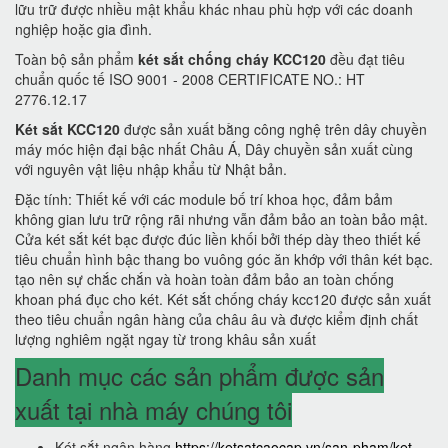
lữu trữ được nhiều mật khẩu khác nhau phù hợp với các doanh
nghiệp hoặc gia đình.
Toàn bộ sản phẩm
két sắt chống cháy KCC120
đều đạt tiêu
chuẩn quốc tế ISO 9001 - 2008 CERTIFICATE NO.: HT
2776.12.17
Két sắt KCC120
được sản xuất bằng công nghệ trên dây chuyền
máy móc hiện đại bậc nhất Châu Á, Dây chuyền sản xuất cùng
với nguyên vật liệu nhập khẩu từ Nhật bản.
Đặc tính: Thiết kế với các module bố trí khoa học, đảm bảm
không gian lưu trữ rộng rãi nhưng vẫn đảm bảo an toàn bảo mật.
Cửa két sắt két bạc được đúc liền khối bởi thép dày theo thiết kế
tiêu chuẩn hình bậc thang bo vuông góc ăn khớp với thân két bạc.
tạo nên sự chắc chắn và hoàn toàn đảm bảo an toàn chống
khoan phá đục cho két. Két sắt chống cháy kcc120 được sản xuất
theo tiêu chuẩn ngân hàng của châu âu và được kiểm định chất
lượng nghiêm ngặt ngay từ trong khâu sản xuất
Danh mục các sản phẩm được sản
xuất tại nhà máy chúng tôi
Két sắt ngân hàng
https://ketsatcaocap.vn/san-pham/ket-