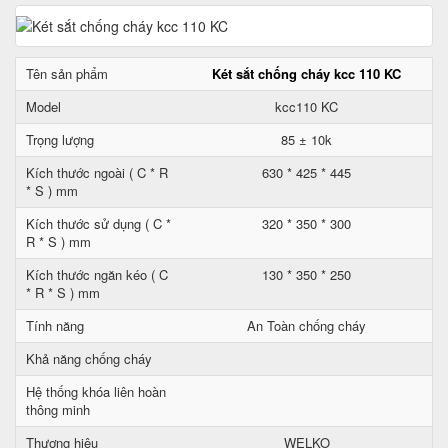
Tên sản phẩm
Két sắt chống cháy kcc 110 KC
Model
kcc110 KC
Trọng lượng
85 ± 10k
Kích thước ngoài ( C * R
630 * 425 * 445
* S ) mm
Kích thước sử dụng ( C *
320 * 350 * 300
R * S ) mm
Kích thước ngăn kéo ( C
130 * 350 * 250
* R * S ) mm
Tính năng
An Toàn chống cháy
Khả năng chống cháy
Hệ thống khóa liên hoàn
thông minh
Thương hiệu
WELKO