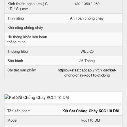
Kích thước ngăn kéo ( C
130 * 350 * 250
* R * S ) mm
Tính năng
An Toàn chống cháy
Khả năng chống cháy
Hệ thống khóa liên hoàn
thông minh
Thương hiệu
WELKO
Bảo hành
36 Tháng
Chi tiết sản phẩm
https://ketsatcaocap.vn/chi-tiet/ket-
chong-chay-kcc110-dt-dong
Tên sản phẩm
Két Sắt Chống Cháy KCC110 DM
Model
kcc110 DM