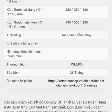
* S ) mm
Kích thước sử dụng ( C *
320 * 350 * 300
R * S ) mm
Kích thước ngăn kéo ( C
130 * 350 * 250
* R * S ) mm
Tính năng
An Toàn chống cháy
Khả năng chống cháy
Hệ thống khóa liên hoàn
thông minh
Thương hiệu
WELKO
Bảo hành
36 Tháng
Chi tiết sản phẩm
https://ketsatcaocap.vn/chi-tiet/ket-sat-
chong-chay-kcc-110-van-tay
Các sản phẩm két sắt do Công ty CP Thiết Bị Vật Tư Ngân Hàng
& An Toàn Kho Quỹ Việt Nam sản xuất, luôn được nhiều doanh