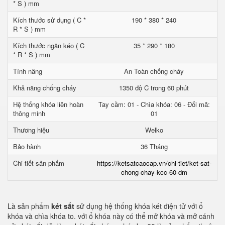
* S ) mm
Kích thước sử dụng ( C *
190 * 380 * 240
R * S ) mm
Kích thước ngăn kéo ( C
35 * 290 * 180
* R * S ) mm
Tính năng
An Toàn chống cháy
Khả năng chống cháy
1350 độ C trong 60 phút
Hệ thống khóa liên hoàn
Tay cầm: 01 - Chìa khóa: 06 - Đổi mã:
thông minh
01
Thương hiệu
Welko
Bảo hành
36 Tháng
Chi tiết sản phẩm
https://ketsatcaocap.vn/chi-tiet/ket-sat-
chong-chay-kcc-60-dm
Là sản phẩm
két sắt
sử dụng hệ thống khóa két điện tử với ổ
khóa và chìa khóa to. với ổ khóa này có thể mở khóa và mở cánh