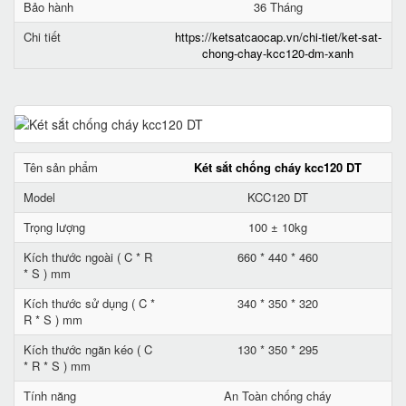
Bảo hành
36 Tháng
Chi tiết
https://ketsatcaocap.vn/chi-tiet/ket-sat-
chong-chay-kcc120-dm-xanh
Tên sản phẩm
Két sắt chống cháy kcc120 DT
Model
KCC120 DT
Trọng lượng
100 ± 10kg
Kích thước ngoài ( C * R
660 * 440 * 460
* S ) mm
Kích thước sử dụng ( C *
340 * 350 * 320
R * S ) mm
Kích thước ngăn kéo ( C
130 * 350 * 295
* R * S ) mm
Tính năng
An Toàn chống cháy