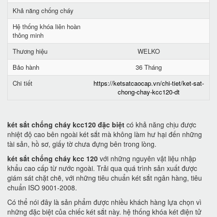
Khả năng chống cháy
Hệ thống khóa liên hoàn
thông minh
Thương hiệu
WELKO
Bảo hành
36 Tháng
Chi tiết
https://ketsatcaocap.vn/chi-tiet/ket-sat-
chong-chay-kcc120-dt
két sắt chống cháy kcc120 đặc biệt
có khả năng chịu được
nhiệt độ cao bên ngoài két sắt mà không làm hư hại đến những
tài sản, hồ sơ, giấy tờ chưa đựng bên trong lòng.
két sắt chống cháy kcc 120
với những nguyên vật liệu nhập
khẩu cao cấp từ nước ngoài. Trải qua quá trình sản xuất được
giám sát chặt chẽ, với những tiêu chuẩn két sắt ngân hàng, tiêu
chuẩn ISO 9001-2008.
Có thể nói đây là sản phẩm được nhiều khách hàng lựa chọn vì
những đặc biệt của chiếc két sắt này. hệ thống khóa két điện tử