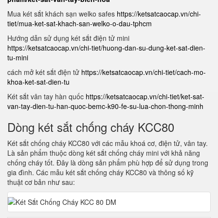
Mua két sắt khách sạn welko safes
https://ketsatcaocap.vn/chi-
tiet/mua-ket-sat-khach-san-welko-o-dau-tphcm
Hướng dẫn sử dụng két sắt điện tử mini
https://ketsatcaocap.vn/chi-tiet/huong-dan-su-dung-ket-sat-dien-
tu-mini
cách mở két sắt điện tử
https://ketsatcaocap.vn/chi-tiet/cach-mo-
khoa-ket-sat-dien-tu
Két sắt vân tay hàn quốc
https://ketsatcaocap.vn/chi-tiet/ket-sat-
van-tay-dien-tu-han-quoc-bemc-k90-fe-su-lua-chon-thong-minh
Dòng két sắt chống cháy KCC80
Két sắt chống cháy KCC80 với các mẫu khoá cơ, điện tử, vân tay.
Là sản phẩm thuộc dòng két sắt chống cháy mini với khả năng
chống cháy tốt. Đây là dòng sản phẩm phù hợp để sử dụng trong
gia đình. Các mẫu két sắt chống cháy KCC80 và thông số kỹ
thuật cơ bản như sau: