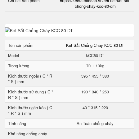
Chi tiết sản phẩm
https://ketsatcaocap.vn/chi-tiet/ket-sat-
chong-chay-kcc-80-dm
Tên sản phẩm
Két Sắt Chống Cháy KCC 80 DT
Model
kCC80 DT
Trọng lượng
70 ± 10kg
Kích thước ngoài ( C * R
395 * 455 * 380
* S ) mm
Kích thước sử dụng ( C *
190 * 340 * 250
R * S ) mm
Kích thước ngăn kéo ( C
40 * 315 * 220
* R * S ) mm
Tính năng
An Toàn chống cháy
Khả năng chống cháy