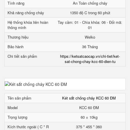
Tính năng
An Toàn chống cháy
Khả năng chống cháy
1350 độ C trong 60 phút
Hệ thống khóa liên hoàn
Tay cầm: 01 - Chìa khóa: 06 - Đổi mã:
thông minh
01
Thương hiệu
Welko
Bảo hành
36 Tháng
Chi tiết sản phẩm
https://ketsatcaocap.vn/chi-tiet/ket-
sat-chong-chay-kcc-60-dien-tu
Tên sản phẩm
Két sắt chống cháy KCC 60 ĐM
Model
KCC 60 ĐM
Trọng lượng
60 ± 10kg
Kích thước ngoài ( C * R
375 * 455 * 360