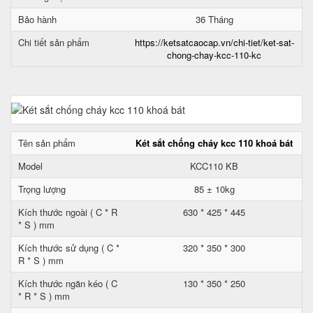
Bảo hành
36 Tháng
Chi tiết sản phẩm
https://ketsatcaocap.vn/chi-tiet/ket-sat-
chong-chay-kcc-110-kc
Tên sản phẩm
Két sắt chống cháy kcc 110 khoá bát
Model
KCC110 KB
Trọng lượng
85 ± 10kg
Kích thước ngoài ( C * R
630 * 425 * 445
* S ) mm
Kích thước sử dụng ( C *
320 * 350 * 300
R * S ) mm
Kích thước ngăn kéo ( C
130 * 350 * 250
* R * S ) mm