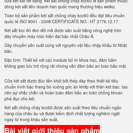
cửa két sắt dễ dàng. két sắt chóng cháy kcc60 là sản phẩm thuộc
dòng két sắt liên doanh hàn quốc mang thương hiệu welko.
Toàn bộ sản phẩm két sắt chống cháy kcc60 đều đạt tiêu chuẩn
quốc tế ISO 9001 - 2008 CERTIFICATE NO.: HT 2776.12.17
Két sắt kcc 60 đen đổi mã được sản xuất bằng công nghệ trên
dây chuyền máy móc hiện đại bậc nhất Châu Á,
Dây chuyền sản xuất cùng với nguyên vật liệu nhập khẩu từ Nhật
bản.
Đặc tính: Thiết kế với các module bố trí khoa học, đảm bảm
không gian lưu trữ rộng rãi nhưng vẫn đảm bảo an toàn bảo mật.
Cửa két sắt được đúc liền khối bởi thép dày theo thiết kế tiêu
chuẩn hình bậc thang bo vuông góc ăn khớp với thân két bạc. tạo
nên sự chắc chắn và hoàn toàn đảm bảo an toàn chống khoan
phá đục cho két.
Két sắt chống cháy kcc60 được sản xuất theo tiêu chuẩn ngân
hàng của châu âu và được kiểm định chất lượng nghiêm ngặt
ngay từ trong khâu sản xuất.
Bài viết giới thiệu sản phẩm