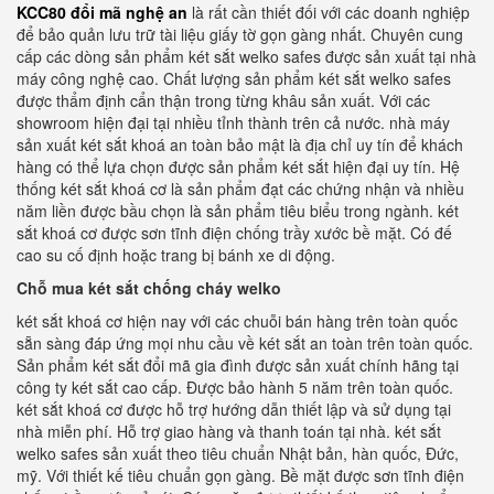
KCC80 đổi mã nghệ an
là rất cần thiết đối với các doanh nghiệp
để bảo quản lưu trữ tài liệu giấy tờ gọn gàng nhất. Chuyên cung
cấp các dòng sản phẩm két sắt welko safes được sản xuất tại nhà
máy công nghệ cao. Chất lượng sản phẩm két sắt welko safes
được thẩm định cẩn thận trong từng khâu sản xuất. Với các
showroom hiện đại tại nhiều tỉnh thành trên cả nước. nhà máy
sản xuất két sắt khoá an toàn bảo mật là địa chỉ uy tín để khách
hàng có thể lựa chọn được sản phẩm két sắt hiện đại uy tín. Hệ
thống két sắt khoá cơ là sản phẩm đạt các chứng nhận và nhiều
năm liền được bầu chọn là sản phẩm tiêu biểu trong ngành. két
sắt khoá cơ được sơn tĩnh điện chống trầy xước bề mặt. Có đế
cao su cố định hoặc trang bị bánh xe di động.
Chỗ mua két sắt chống cháy welko
két sắt khoá cơ hiện nay với các chuỗi bán hàng trên toàn quốc
sẵn sàng đáp ứng mọi nhu cầu về két sắt an toàn trên toàn quốc.
Sản phẩm két sắt đổi mã gia đình được sản xuất chính hãng tại
công ty két sắt cao cấp. Được bảo hành 5 năm trên toàn quốc.
két sắt khoá cơ được hỗ trợ hướng dẫn thiết lập và sử dụng tại
nhà miễn phí. Hỗ trợ giao hàng và thanh toán tại nhà. két sắt
welko safes sản xuất theo tiêu chuẩn Nhật bản, hàn quốc, Đức,
mỹ. Với thiết kế tiêu chuẩn gọn gàng. Bề mặt được sơn tĩnh điện