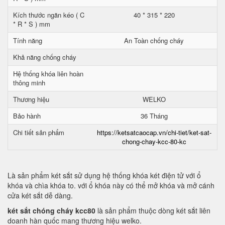
Kích thước ngăn kéo ( C
40 * 315 * 220
* R * S ) mm
Tính năng
An Toàn chống cháy
Khả năng chống cháy
Hệ thống khóa liên hoàn
thông minh
Thương hiệu
WELKO
Bảo hành
36 Tháng
Chi tiết sản phẩm
https://ketsatcaocap.vn/chi-tiet/ket-sat-
chong-chay-kcc-80-kc
Là sản phẩm két sắt sử dụng hệ thống khóa két điện tử với ổ
khóa và chìa khóa to. với ổ khóa này có thể mở khóa và mở cánh
cửa két sắt dễ dàng.
két sắt chóng cháy kcc80
là sản phẩm thuộc dòng két sắt liên
doanh hàn quốc mang thương hiệu welko.