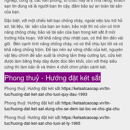
nghiệp, công ty, các văn phòng, tổ chức hay là ở nhà riêng, khách
sạn tin dùng và là người bạn tin cậy, đảm bảo sự an toàn tài sản
của bạn.
Đặc biệt, với một chiếc két bạc chống cháy, ngoài việc lưu trữ hồ
sơ, tài liệu, tài sản của bạn an toàn, bảo mật thì nó còn có tính
năng chống cháy, bảo vệ tài sản của bạn trong két sắt ở môi
trường hỏa hoạn. Với khả năng chịu nhiệt cao, có thể lên đến vài
giờ. Bên cạnh tính năng chống cháy, nó có thể chịu lực tốt và có
khả năng chống trộm. Để tạo nên sự vững chắc của két, nguyên
vật liệu chính để sản xuất là những tấm thép cường lực, cửa két
được làm bằng thép dày được đúc liền khối, còn với thép siêu
cứng thì làm bản lề và thêm 4 chốt chìm phần cánh két.
Phong thuỷ - Hướng đặt két sắt
Phong thuỷ: Hướng đặt két sắt
https://ketsatcaocap.vn/tin-
tuc/huong-dat-ket-sat-cho-tuoi-quy-dau-1993
Phong thuỷ: Hướng đặt két sắt
https://ketsatcaocap.vn/tin-
tuc/huong-dat-ket-sat-dung-cho-se-dem-tai-loc-ve-cho-gia-chu
Phong thuỷ: Hướng đặt két sắt
https://ketsatcaocap.vn/tin-
tuc/huong-dat-ket-sat-cho-tuoi-at-ty-1965