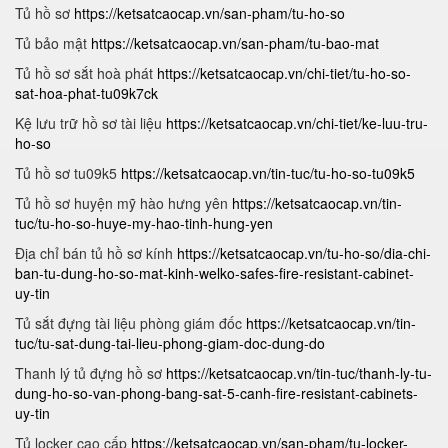
Tủ hồ sơ
https://ketsatcaocap.vn/san-pham/tu-ho-so
Tủ bảo mật
https://ketsatcaocap.vn/san-pham/tu-bao-mat
Tủ hồ sơ sắt hoà phát
https://ketsatcaocap.vn/chi-tiet/tu-ho-so-
sat-hoa-phat-tu09k7ck
Kệ lưu trữ hồ sơ tài liệu
https://ketsatcaocap.vn/chi-tiet/ke-luu-tru-
ho-so
Tủ hồ sơ tu09k5
https://ketsatcaocap.vn/tin-tuc/tu-ho-so-tu09k5
Tủ hồ sơ huyện mỹ hào hưng yên
https://ketsatcaocap.vn/tin-
tuc/tu-ho-so-huye-my-hao-tinh-hung-yen
Địa chỉ bán tủ hồ sơ kính
https://ketsatcaocap.vn/tu-ho-so/dia-chi-
ban-tu-dung-ho-so-mat-kinh-welko-safes-fire-resistant-cabinet-
uy-tin
Tủ sắt đựng tài liệu phòng giám đốc
https://ketsatcaocap.vn/tin-
tuc/tu-sat-dung-tai-lieu-phong-giam-doc-dung-do
Thanh lý tủ đựng hồ sơ
https://ketsatcaocap.vn/tin-tuc/thanh-ly-tu-
dung-ho-so-van-phong-bang-sat-5-canh-fire-resistant-cabinets-
uy-tin
Tủ locker cao cấp
https://ketsatcaocap.vn/san-pham/tu-locker-