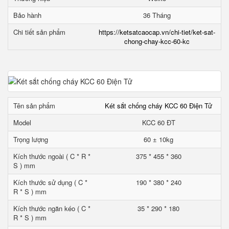
Bảo hành
36 Tháng
Chi tiết sản phẩm
https://ketsatcaocap.vn/chi-tiet/ket-sat-
chong-chay-kcc-60-kc
Tên sản phẩm
Két sắt chống cháy KCC 60 Điện Tử
Model
KCC 60 ĐT
Trọng lượng
60 ± 10kg
Kích thước ngoài ( C * R *
375 * 455 * 360
S ) mm
Kích thước sử dụng ( C *
190 * 380 * 240
R * S ) mm
Kích thước ngăn kéo ( C *
35 * 290 * 180
R * S ) mm