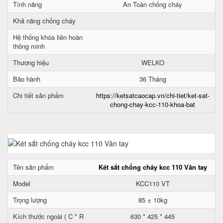
Tính năng
An Toàn chống cháy
Khả năng chống cháy
Hệ thống khóa liên hoàn
thông minh
Thương hiệu
WELKO
Bảo hành
36 Tháng
Chi tiết sản phẩm
https://ketsatcaocap.vn/chi-tiet/ket-sat-
chong-chay-kcc-110-khoa-bat
Tên sản phẩm
Két sắt chống cháy kcc 110 Vân tay
Model
KCC110 VT
Trọng lượng
85 ± 10kg
Kích thước ngoài ( C * R
630 * 425 * 445