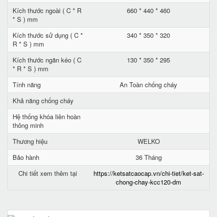
Kích thước ngoài ( C * R
660 * 440 * 460
* S ) mm
Kích thước sử dụng ( C *
340 * 350 * 320
R * S ) mm
Kích thước ngăn kéo ( C
130 * 350 * 295
* R * S ) mm
Tính năng
An Toàn chống cháy
Khả năng chống cháy
Hệ thống khóa liên hoàn
thông minh
Thương hiệu
WELKO
Bảo hành
36 Tháng
Chi tiết xem thêm tại
https://ketsatcaocap.vn/chi-tiet/ket-sat-
chong-chay-kcc120-dm