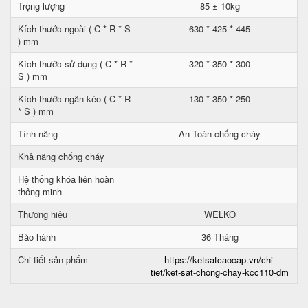
Trọng lượng
85 ± 10kg
Kích thước ngoài ( C * R * S
630 * 425 * 445
) mm
Kích thước sử dụng ( C * R *
320 * 350 * 300
S ) mm
Kích thước ngăn kéo ( C * R
130 * 350 * 250
* S ) mm
Tính năng
An Toàn chống cháy
Khả năng chống cháy
Hệ thống khóa liên hoàn
thông minh
Thương hiệu
WELKO
Bảo hành
36 Tháng
Chi tiết sản phẩm
https://ketsatcaocap.vn/chi-
tiet/ket-sat-chong-chay-kcc110-dm