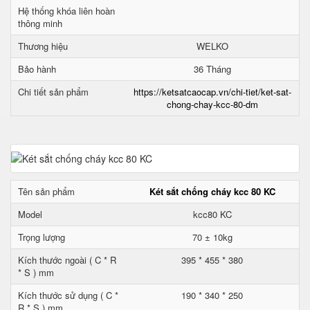
Hệ thống khóa liên hoàn
thông minh
Thương hiệu
WELKO
Bảo hành
36 Tháng
Chi tiết sản phẩm
https://ketsatcaocap.vn/chi-tiet/ket-sat-
chong-chay-kcc-80-dm
Tên sản phẩm
Két sắt chống cháy kcc 80 KC
Model
kcc80 KC
Trọng lượng
70 ± 10kg
Kích thước ngoài ( C * R
395 * 455 * 380
* S ) mm
Kích thước sử dụng ( C *
190 * 340 * 250
R * S ) mm