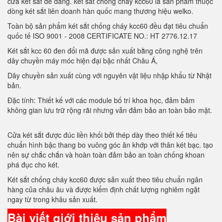
cửa két sắt dễ dàng. két sắt chóng cháy kcc60 là sản phẩm thuộc
dòng két sắt liên doanh hàn quốc mang thương hiệu welko.
Toàn bộ sản phẩm két sắt chống cháy kcc60 đều đạt tiêu chuẩn
quốc tế ISO 9001 - 2008 CERTIFICATE NO.: HT 2776.12.17
Két sắt kcc 60 đen đổi mã được sản xuất bằng công nghệ trên
dây chuyền máy móc hiện đại bậc nhất Châu Á,
Dây chuyền sản xuất cùng với nguyên vật liệu nhập khẩu từ Nhật
bản.
Đặc tính: Thiết kế với các module bố trí khoa học, đảm bảm
không gian lưu trữ rộng rãi nhưng vẫn đảm bảo an toàn bảo mật.
Cửa két sắt được đúc liền khối bởi thép dày theo thiết kế tiêu
chuẩn hình bậc thang bo vuông góc ăn khớp với thân két bạc. tạo
nên sự chắc chắn và hoàn toàn đảm bảo an toàn chống khoan
phá đục cho két.
Két sắt chống cháy kcc60 được sản xuất theo tiêu chuẩn ngân
hàng của châu âu và được kiểm định chất lượng nghiêm ngặt
ngay từ trong khâu sản xuất.
Bài viết giới thiệu sản phẩm