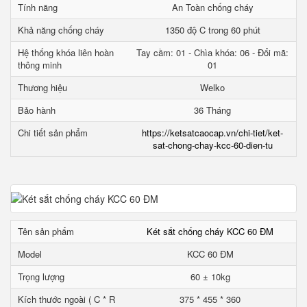
Tính năng
An Toàn chống cháy
Khả năng chống cháy
1350 độ C trong 60 phút
Hệ thống khóa liên hoàn
Tay cầm: 01 - Chìa khóa: 06 - Đổi mã:
thông minh
01
Thương hiệu
Welko
Bảo hành
36 Tháng
Chi tiết sản phẩm
https://ketsatcaocap.vn/chi-tiet/ket-
sat-chong-chay-kcc-60-dien-tu
Tên sản phẩm
Két sắt chống cháy KCC 60 ĐM
Model
KCC 60 ĐM
Trọng lượng
60 ± 10kg
Kích thước ngoài ( C * R
375 * 455 * 360