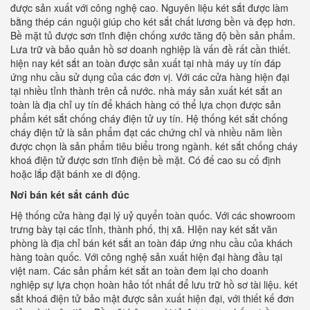
được sản xuất với công nghệ cao. Nguyên liệu két sắt được làm
bằng thép cán nguội giúp cho két sắt chất lương bền và đẹp hơn.
Bề mặt tủ được sơn tĩnh điện chống xước tăng độ bền sản phẩm.
Lưa trữ và bảo quản hồ sơ doanh nghiệp là vấn đề rất cần thiết.
hiện nay két sắt an toàn được sản xuất tại nhà máy uy tín đáp
ứng nhu cầu sử dụng của các đơn vị. Với các cửa hàng hiện đại
tại nhiều tỉnh thành trên cả nước. nhà máy sản xuất két sắt an
toàn là địa chỉ uy tín để khách hàng có thể lựa chọn được sản
phẩm két sắt chống cháy điện tử uy tín. Hệ thống két sắt chống
cháy điện tử là sản phẩm đạt các chứng chỉ và nhiều năm liền
được chọn là sản phẩm tiêu biểu trong ngành. két sắt chống cháy
khoá điện tử được sơn tĩnh điện bề mặt. Có đế cao su cố định
hoặc lắp đặt bánh xe di động.
Nơi bán két sắt cánh đúc
Hệ thống cửa hàng đại lý uỷ quyển toàn quốc. Với các showroom
trưng bày tại các tỉnh, thành phố, thị xã. HIện nay két sắt văn
phòng là địa chỉ bán két sắt an toàn đáp ứng nhu cầu của khách
hàng toàn quốc. Với công nghệ sản xuất hiện đại hàng đầu tại
việt nam. Các sản phẩm két sắt an toàn đem lại cho doanh
nghiệp sự lựa chọn hoàn hảo tốt nhất để lưu trữ hồ sơ tài liệu. két
sắt khoá điện tử bảo mật được sản xuất hiện đại, với thiết kế đơn