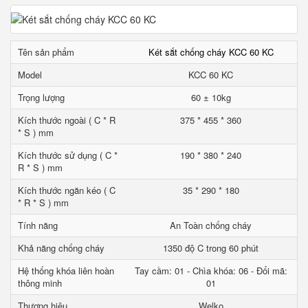
Tên sản phẩm
Két sắt chống cháy KCC 60 KC
Model
KCC 60 KC
Trọng lượng
60 ± 10kg
Kích thước ngoài ( C * R
375 * 455 * 360
* S ) mm
Kích thước sử dụng ( C *
190 * 380 * 240
R * S ) mm
Kích thước ngăn kéo ( C
35 * 290 * 180
* R * S ) mm
Tính năng
An Toàn chống cháy
Khả năng chống cháy
1350 độ C trong 60 phút
Hệ thống khóa liên hoàn
Tay cầm: 01 - Chìa khóa: 06 - Đổi mã:
thông minh
01
Thương hiệu
Welko