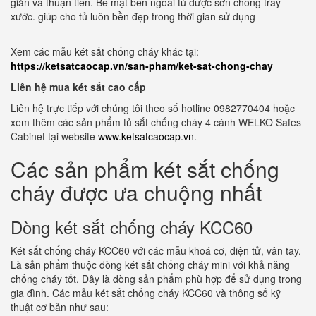
giản và thuận tiên. Bề mặt bên ngoài tủ được sơn chống trầy
xước. giúp cho tủ luôn bền đẹp trong thời gian sử dụng
Xem các mẫu két sắt chống cháy khác tại:
https://ketsatcaocap.vn/san-pham/ket-sat-chong-chay
Liên hệ mua két sắt cao cấp
Liên hệ trực tiếp với chúng tôi theo số hotline 0982770404 hoặc
xem thêm các sản phẩm tủ sắt chống cháy 4 cánh WELKO Safes
Cabinet tại website
www.ketsatcaocap.vn
.
Các sản phẩm két sắt chống
cháy được ưa chuộng nhất
Dòng két sắt chống cháy KCC60
Két sắt chống cháy KCC60 với các mẫu khoá cơ, điện tử, vân tay.
Là sản phẩm thuộc dòng két sắt chống cháy mini với khả năng
chống cháy tốt. Đây là dòng sản phẩm phù hợp để sử dụng trong
gia đình. Các mẫu két sắt chống cháy KCC60 và thông số kỹ
thuật cơ bản như sau: