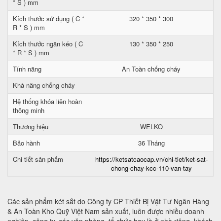
* S ) mm
Kích thước sử dụng ( C *
320 * 350 * 300
R * S ) mm
Kích thước ngăn kéo ( C
130 * 350 * 250
* R * S ) mm
Tính năng
An Toàn chống cháy
Khả năng chống cháy
Hệ thống khóa liên hoàn
thông minh
Thương hiệu
WELKO
Bảo hành
36 Tháng
Chi tiết sản phẩm
https://ketsatcaocap.vn/chi-tiet/ket-sat-
chong-chay-kcc-110-van-tay
Các sản phẩm két sắt do Công ty CP Thiết Bị Vật Tư Ngân Hàng
& An Toàn Kho Quỹ Việt Nam sản xuất, luôn được nhiều doanh