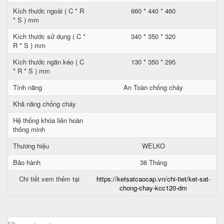
Kích thước ngoài ( C * R
660 * 440 * 460
* S ) mm
Kích thước sử dụng ( C *
340 * 350 * 320
R * S ) mm
Kích thước ngăn kéo ( C
130 * 350 * 295
* R * S ) mm
Tính năng
An Toàn chống cháy
Khả năng chống cháy
Hệ thống khóa liên hoàn
thông minh
Thương hiệu
WELKO
Bảo hành
36 Tháng
Chi tiết xem thêm tại
https://ketsatcaocap.vn/chi-tiet/ket-sat-
chong-chay-kcc120-dm