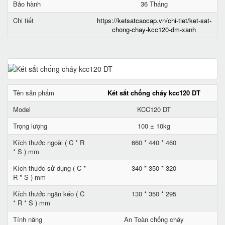
Bảo hành
36 Tháng
Chi tiết
https://ketsatcaocap.vn/chi-tiet/ket-sat-
chong-chay-kcc120-dm-xanh
Tên sản phẩm
Két sắt chống cháy kcc120 DT
Model
KCC120 DT
Trọng lượng
100 ± 10kg
Kích thước ngoài ( C * R
660 * 440 * 460
* S ) mm
Kích thước sử dụng ( C *
340 * 350 * 320
R * S ) mm
Kích thước ngăn kéo ( C
130 * 350 * 295
* R * S ) mm
Tính năng
An Toàn chống cháy