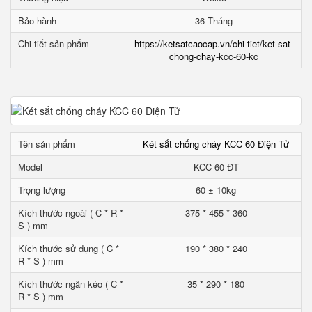
Bảo hành
36 Tháng
Chi tiết sản phẩm
https://ketsatcaocap.vn/chi-tiet/ket-sat-
chong-chay-kcc-60-kc
Tên sản phẩm
Két sắt chống cháy KCC 60 Điện Tử
Model
KCC 60 ĐT
Trọng lượng
60 ± 10kg
Kích thước ngoài ( C * R *
375 * 455 * 360
S ) mm
Kích thước sử dụng ( C *
190 * 380 * 240
R * S ) mm
Kích thước ngăn kéo ( C *
35 * 290 * 180
R * S ) mm