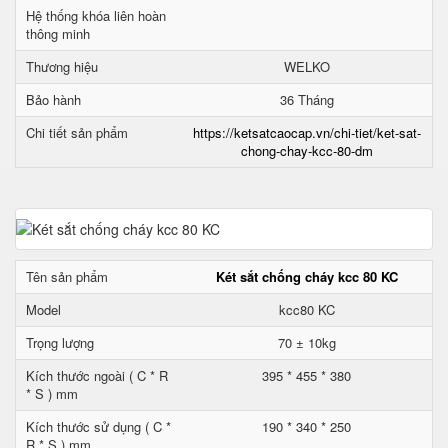
Hệ thống khóa liên hoàn
thông minh
Thương hiệu
WELKO
Bảo hành
36 Tháng
Chi tiết sản phẩm
https://ketsatcaocap.vn/chi-tiet/ket-sat-
chong-chay-kcc-80-dm
Tên sản phẩm
Két sắt chống cháy kcc 80 KC
Model
kcc80 KC
Trọng lượng
70 ± 10kg
Kích thước ngoài ( C * R
395 * 455 * 380
* S ) mm
Kích thước sử dụng ( C *
190 * 340 * 250
R * S ) mm