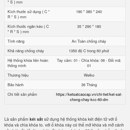
* S ) mm
Kích thước sử dụng ( C *
190 * 380 * 240
R * S ) mm
Kích thước ngăn kéo ( C
35 * 290 * 180
* R * S ) mm
Tính năng
An Toàn chống cháy
Khả năng chống cháy
1350 độ C trong 60 phút
Hệ thống khóa liên hoàn
Tay cầm: 01 - Chìa khóa: 06 - Đổi mã:
thông minh
01
Thương hiệu
Welko
Bảo hành
36 Tháng
Chi tiết sản phẩm
https://ketsatcaocap.vn/chi-tiet/ket-sat-
chong-chay-kcc-60-dm
Là sản phẩm
két sắt
sử dụng hệ thống khóa két điện tử với ổ
khóa và chìa khóa to. với ổ khóa này có thể mở khóa và mở cánh