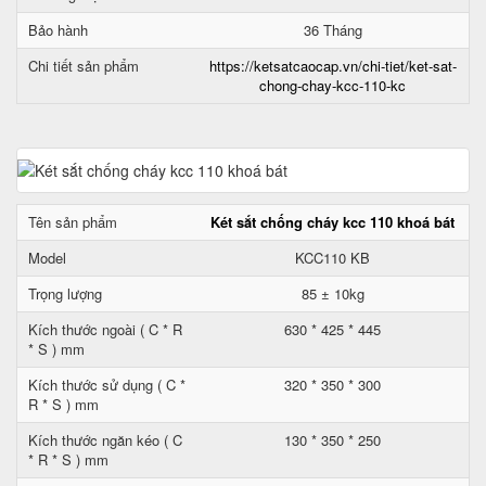
Bảo hành
36 Tháng
Chi tiết sản phẩm
https://ketsatcaocap.vn/chi-tiet/ket-sat-
chong-chay-kcc-110-kc
Tên sản phẩm
Két sắt chống cháy kcc 110 khoá bát
Model
KCC110 KB
Trọng lượng
85 ± 10kg
Kích thước ngoài ( C * R
630 * 425 * 445
* S ) mm
Kích thước sử dụng ( C *
320 * 350 * 300
R * S ) mm
Kích thước ngăn kéo ( C
130 * 350 * 250
* R * S ) mm