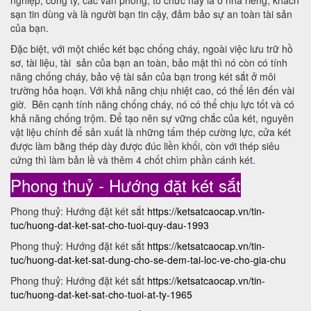
nghiệp, công ty, các văn phòng, tổ chức hay là ở nhà riêng, khách
sạn tin dùng và là người bạn tin cậy, đảm bảo sự an toàn tài sản
của bạn.
Đặc biệt, với một chiếc két bạc chống cháy, ngoài việc lưu trữ hồ
sơ, tài liệu, tài sản của bạn an toàn, bảo mật thì nó còn có tính
năng chống cháy, bảo vệ tài sản của bạn trong két sắt ở môi
trường hỏa hoạn. Với khả năng chịu nhiệt cao, có thể lên đến vài
giờ. Bên cạnh tính năng chống cháy, nó có thể chịu lực tốt và có
khả năng chống trộm. Để tạo nên sự vững chắc của két, nguyên
vật liệu chính để sản xuất là những tấm thép cường lực, cửa két
được làm bằng thép dày được đúc liền khối, còn với thép siêu
cứng thì làm bản lề và thêm 4 chốt chìm phần cánh két.
Phong thuỷ - Hướng đặt két sắt
Phong thuỷ: Hướng đặt két sắt
https://ketsatcaocap.vn/tin-
tuc/huong-dat-ket-sat-cho-tuoi-quy-dau-1993
Phong thuỷ: Hướng đặt két sắt
https://ketsatcaocap.vn/tin-
tuc/huong-dat-ket-sat-dung-cho-se-dem-tai-loc-ve-cho-gia-chu
Phong thuỷ: Hướng đặt két sắt
https://ketsatcaocap.vn/tin-
tuc/huong-dat-ket-sat-cho-tuoi-at-ty-1965