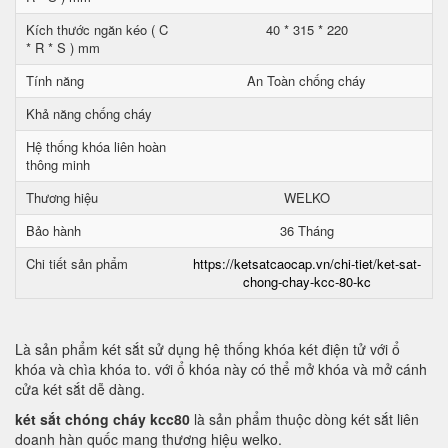
Kích thước ngăn kéo ( C
40 * 315 * 220
* R * S ) mm
Tính năng
An Toàn chống cháy
Khả năng chống cháy
Hệ thống khóa liên hoàn
thông minh
Thương hiệu
WELKO
Bảo hành
36 Tháng
Chi tiết sản phẩm
https://ketsatcaocap.vn/chi-tiet/ket-sat-
chong-chay-kcc-80-kc
Là sản phẩm két sắt sử dụng hệ thống khóa két điện tử với ổ
khóa và chìa khóa to. với ổ khóa này có thể mở khóa và mở cánh
cửa két sắt dễ dàng.
két sắt chóng cháy kcc80
là sản phẩm thuộc dòng két sắt liên
doanh hàn quốc mang thương hiệu welko.