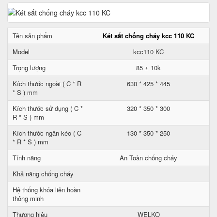
Tên sản phẩm
Két sắt chống cháy kcc 110 KC
Model
kcc110 KC
Trọng lượng
85 ± 10k
Kích thước ngoài ( C * R
630 * 425 * 445
* S ) mm
Kích thước sử dụng ( C *
320 * 350 * 300
R * S ) mm
Kích thước ngăn kéo ( C
130 * 350 * 250
* R * S ) mm
Tính năng
An Toàn chống cháy
Khả năng chống cháy
Hệ thống khóa liên hoàn
thông minh
Thương hiệu
WELKO