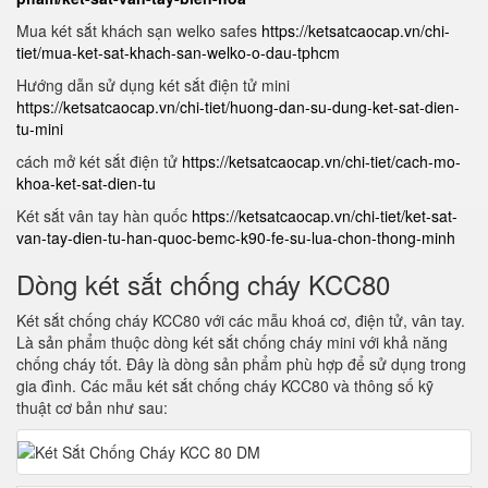
Mua két sắt khách sạn welko safes
https://ketsatcaocap.vn/chi-
tiet/mua-ket-sat-khach-san-welko-o-dau-tphcm
Hướng dẫn sử dụng két sắt điện tử mini
https://ketsatcaocap.vn/chi-tiet/huong-dan-su-dung-ket-sat-dien-
tu-mini
cách mở két sắt điện tử
https://ketsatcaocap.vn/chi-tiet/cach-mo-
khoa-ket-sat-dien-tu
Két sắt vân tay hàn quốc
https://ketsatcaocap.vn/chi-tiet/ket-sat-
van-tay-dien-tu-han-quoc-bemc-k90-fe-su-lua-chon-thong-minh
Dòng két sắt chống cháy KCC80
Két sắt chống cháy KCC80 với các mẫu khoá cơ, điện tử, vân tay.
Là sản phẩm thuộc dòng két sắt chống cháy mini với khả năng
chống cháy tốt. Đây là dòng sản phẩm phù hợp để sử dụng trong
gia đình. Các mẫu két sắt chống cháy KCC80 và thông số kỹ
thuật cơ bản như sau: