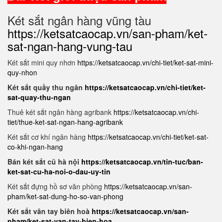
Két sắt ngân hàng vũng tàu
https://ketsatcaocap.vn/san-pham/ket-
sat-ngan-hang-vung-tau
Két sắt mini quy nhơn
https://ketsatcaocap.vn/chi-tiet/ket-sat-mini-
quy-nhon
Két sắt quầy thu ngân
https://ketsatcaocap.vn/chi-tiet/ket-
sat-quay-thu-ngan
Thuê két sắt ngân hàng agribank
https://ketsatcaocap.vn/chi-
tiet/thue-ket-sat-ngan-hang-agribank
Két sắt cơ khí ngân hàng
https://ketsatcaocap.vn/chi-tiet/ket-sat-
co-khi-ngan-hang
Bán két sắt cũ hà nội
https://ketsatcaocap.vn/tin-tuc/ban-
ket-sat-cu-ha-noi-o-dau-uy-tin
Két sắt đựng hồ sơ văn phòng
https://ketsatcaocap.vn/san-
pham/ket-sat-dung-ho-so-van-phong
Két sắt vân tay biên hoà
https://ketsatcaocap.vn/san-
pham/ket-sat-van-tay-bien-hoa