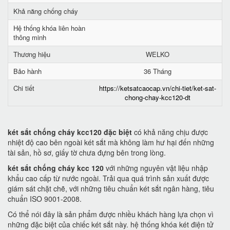
Khả năng chống cháy
Hệ thống khóa liên hoàn
thông minh
Thương hiệu
WELKO
Bảo hành
36 Tháng
Chi tiết
https://ketsatcaocap.vn/chi-tiet/ket-sat-
chong-chay-kcc120-dt
két sắt chống cháy kcc120 đặc biệt
có khả năng chịu được
nhiệt độ cao bên ngoài két sắt mà không làm hư hại đến những
tài sản, hồ sơ, giấy tờ chưa đựng bên trong lòng.
két sắt chống cháy kcc 120
với những nguyên vật liệu nhập
khẩu cao cấp từ nước ngoài. Trải qua quá trình sản xuất được
giám sát chặt chẽ, với những tiêu chuẩn két sắt ngân hàng, tiêu
chuẩn ISO 9001-2008.
Có thể nói đây là sản phẩm được nhiều khách hàng lựa chọn vì
những đặc biệt của chiếc két sắt này. hệ thống khóa két điện tử