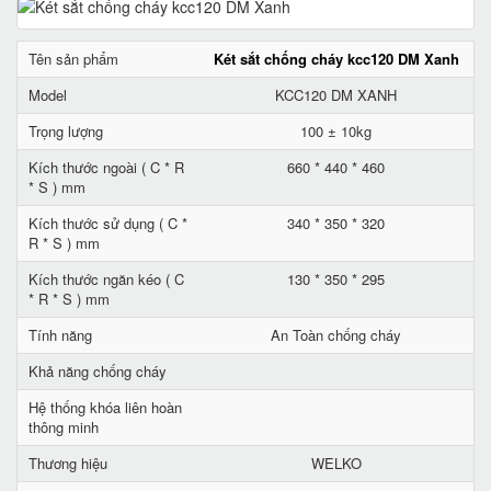
Tên sản phẩm
Két sắt chống cháy kcc120 DM Xanh
Model
KCC120 DM XANH
Trọng lượng
100 ± 10kg
Kích thước ngoài ( C * R
660 * 440 * 460
* S ) mm
Kích thước sử dụng ( C *
340 * 350 * 320
R * S ) mm
Kích thước ngăn kéo ( C
130 * 350 * 295
* R * S ) mm
Tính năng
An Toàn chống cháy
Khả năng chống cháy
Hệ thống khóa liên hoàn
thông minh
Thương hiệu
WELKO