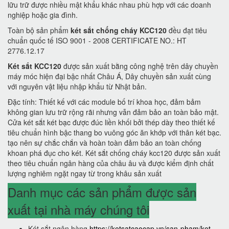
lữu trữ được nhiều mật khẩu khác nhau phù hợp với các doanh
nghiệp hoặc gia đình.
Toàn bộ sản phẩm
két sắt chống cháy KCC120
đều đạt tiêu
chuẩn quốc tế ISO 9001 - 2008 CERTIFICATE NO.: HT
2776.12.17
Két sắt KCC120
được sản xuất bằng công nghệ trên dây chuyền
máy móc hiện đại bậc nhất Châu Á, Dây chuyền sản xuất cùng
với nguyên vật liệu nhập khẩu từ Nhật bản.
Đặc tính: Thiết kế với các module bố trí khoa học, đảm bảm
không gian lưu trữ rộng rãi nhưng vẫn đảm bảo an toàn bảo mật.
Cửa két sắt két bạc được đúc liền khối bởi thép dày theo thiết kế
tiêu chuẩn hình bậc thang bo vuông góc ăn khớp với thân két bạc.
tạo nên sự chắc chắn và hoàn toàn đảm bảo an toàn chống
khoan phá đục cho két. Két sắt chống cháy kcc120 được sản xuất
theo tiêu chuẩn ngân hàng của châu âu và được kiểm định chất
lượng nghiêm ngặt ngay từ trong khâu sản xuất
Danh mục các sản phẩm được sản
xuất tại nhà máy chúng tôi
Két sắt ngân hàng
https://ketsatcaocap.vn/san-pham/ket-