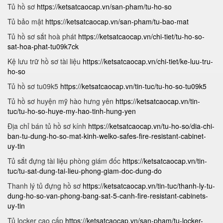
Tủ hồ sơ
https://ketsatcaocap.vn/san-pham/tu-ho-so
Tủ bảo mật
https://ketsatcaocap.vn/san-pham/tu-bao-mat
Tủ hồ sơ sắt hoà phát
https://ketsatcaocap.vn/chi-tiet/tu-ho-so-
sat-hoa-phat-tu09k7ck
Kệ lưu trữ hồ sơ tài liệu
https://ketsatcaocap.vn/chi-tiet/ke-luu-tru-
ho-so
Tủ hồ sơ tu09k5
https://ketsatcaocap.vn/tin-tuc/tu-ho-so-tu09k5
Tủ hồ sơ huyện mỹ hào hưng yên
https://ketsatcaocap.vn/tin-
tuc/tu-ho-so-huye-my-hao-tinh-hung-yen
Địa chỉ bán tủ hồ sơ kính
https://ketsatcaocap.vn/tu-ho-so/dia-chi-
ban-tu-dung-ho-so-mat-kinh-welko-safes-fire-resistant-cabinet-
uy-tin
Tủ sắt đựng tài liệu phòng giám đốc
https://ketsatcaocap.vn/tin-
tuc/tu-sat-dung-tai-lieu-phong-giam-doc-dung-do
Thanh lý tủ đựng hồ sơ
https://ketsatcaocap.vn/tin-tuc/thanh-ly-tu-
dung-ho-so-van-phong-bang-sat-5-canh-fire-resistant-cabinets-
uy-tin
Tủ locker cao cấp
https://ketsatcaocap.vn/san-pham/tu-locker-