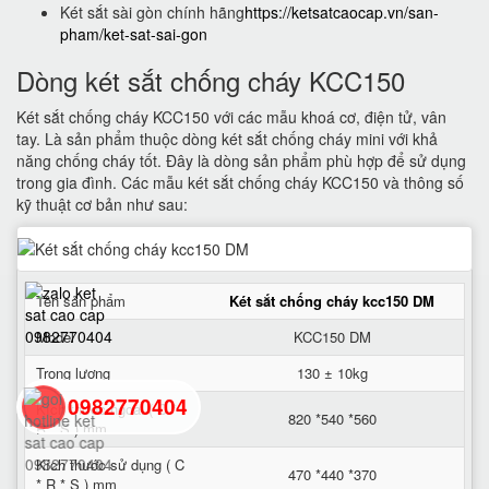
Két sắt sài gòn chính hãng
https://ketsatcaocap.vn/san-
pham/ket-sat-sai-gon
Dòng két sắt chống cháy KCC150
Két sắt chống cháy KCC150 với các mẫu khoá cơ, điện tử, vân
tay. Là sản phẩm thuộc dòng két sắt chống cháy mini với khả
năng chống cháy tốt. Đây là dòng sản phẩm phù hợp để sử dụng
trong gia đình. Các mẫu két sắt chống cháy KCC150 và thông số
kỹ thuật cơ bản như sau:
Tên sản phẩm
Két sắt chống cháy kcc150 DM
Model
KCC150 DM
Trọng lượng
130 ± 10kg
0982770404
Kích thước ngoài ( C *
820 *540 *560
R * S ) mm
Kích thước sử dụng ( C
back
470 *440 *370
* R * S ) mm