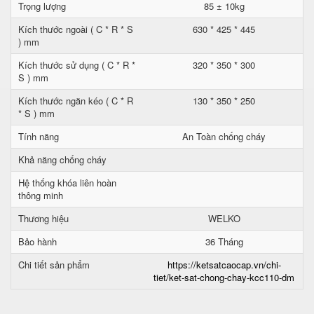
Trọng lượng
85 ± 10kg
Kích thước ngoài ( C * R * S
630 * 425 * 445
) mm
Kích thước sử dụng ( C * R *
320 * 350 * 300
S ) mm
Kích thước ngăn kéo ( C * R
130 * 350 * 250
* S ) mm
Tính năng
An Toàn chống cháy
Khả năng chống cháy
Hệ thống khóa liên hoàn
thông minh
Thương hiệu
WELKO
Bảo hành
36 Tháng
Chi tiết sản phẩm
https://ketsatcaocap.vn/chi-
tiet/ket-sat-chong-chay-kcc110-dm