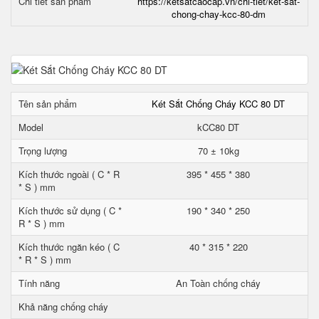
Chi tiết sản phẩm
https://ketsatcaocap.vn/chi-tiet/ket-sat-
chong-chay-kcc-80-dm
Tên sản phẩm
Két Sắt Chống Cháy KCC 80 DT
Model
kCC80 DT
Trọng lượng
70 ± 10kg
Kích thước ngoài ( C * R
395 * 455 * 380
* S ) mm
Kích thước sử dụng ( C *
190 * 340 * 250
R * S ) mm
Kích thước ngăn kéo ( C
40 * 315 * 220
* R * S ) mm
Tính năng
An Toàn chống cháy
Khả năng chống cháy