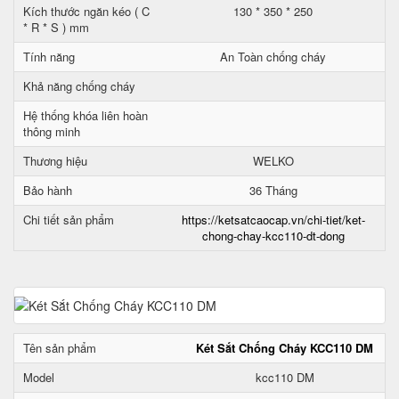
Kích thước ngăn kéo ( C
130 * 350 * 250
* R * S ) mm
Tính năng
An Toàn chống cháy
Khả năng chống cháy
Hệ thống khóa liên hoàn
thông minh
Thương hiệu
WELKO
Bảo hành
36 Tháng
Chi tiết sản phẩm
https://ketsatcaocap.vn/chi-tiet/ket-
chong-chay-kcc110-dt-dong
Tên sản phẩm
Két Sắt Chống Cháy KCC110 DM
Model
kcc110 DM