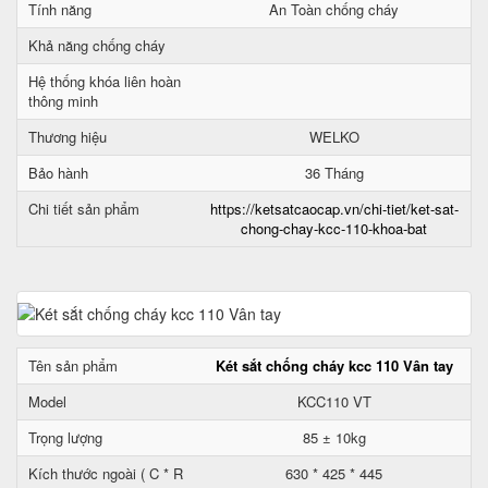
Tính năng
An Toàn chống cháy
Khả năng chống cháy
Hệ thống khóa liên hoàn
thông minh
Thương hiệu
WELKO
Bảo hành
36 Tháng
Chi tiết sản phẩm
https://ketsatcaocap.vn/chi-tiet/ket-sat-
chong-chay-kcc-110-khoa-bat
Tên sản phẩm
Két sắt chống cháy kcc 110 Vân tay
Model
KCC110 VT
Trọng lượng
85 ± 10kg
Kích thước ngoài ( C * R
630 * 425 * 445