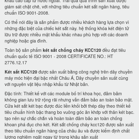
khẩu cao cấp từ nước ngoài. Trải qua quá trình sản xuất được
giám sát chặt chẽ, với những tiêu chuẩn két sắt ngân hàng, tiêu
chuẩn ISO 9001-2008.
Có thể nói đây là sản phẩm được nhiều khách hàng lựa chọn vì
những đặc biệt của chiếc két sắt này. hệ thống khóa két điện tử
lữu trữ được nhiều mật khẩu khác nhau phù hợp với các doanh
nghiệp hoặc gia đình.
Toàn bộ sản phẩm
két sắt chống cháy KCC120
đều đạt tiêu
chuẩn quốc tế ISO 9001 - 2008 CERTIFICATE NO.: HT
2776.12.17
Két sắt KCC120
được sản xuất bằng công nghệ trên dây chuyền
máy móc hiện đại bậc nhất Châu Á, Dây chuyền sản xuất cùng
với nguyên vật liệu nhập khẩu từ Nhật bản.
Đặc tính: Thiết kế với các module bố trí khoa học, đảm bảm
không gian lưu trữ rộng rãi nhưng vẫn đảm bảo an toàn bảo mật.
Cửa két sắt két bạc được đúc liền khối bởi thép dày theo thiết kế
tiêu chuẩn hình bậc thang bo vuông góc ăn khớp với thân két bạc.
tạo nên sự chắc chắn và hoàn toàn đảm bảo an toàn chống
khoan phá đục cho két. Két sắt chống cháy kcc120 được sản xuất
theo tiêu chuẩn ngân hàng của châu âu và được kiểm định chất
lượng nghiêm ngặt ngay từ trong khâu sản xuất