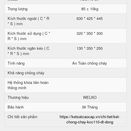
Trọng lượng
85 ± 10kg
Kích thước ngoài ( C * R
630 * 425 * 445
* S ) mm
Kích thước sử dụng ( C *
320 * 350 * 300
R * S ) mm
Kích thước ngăn kéo ( C
130 * 350 * 250
* R * S ) mm
Tính năng
An Toàn chống cháy
Khả năng chống cháy
Hệ thống khóa liên hoàn
thông minh
Thương hiệu
WELKO
Bảo hành
36 Tháng
Chi tiết sản phẩm
https://ketsatcaocap.vn/chi-tiet/ket-
chong-chay-kcc110-dt-dong