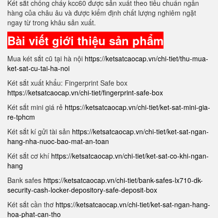
Két sắt chống cháy kcc60 được sản xuất theo tiêu chuẩn ngân
hàng của châu âu và được kiểm định chất lượng nghiêm ngặt
ngay từ trong khâu sản xuất.
Bài viết giới thiệu sản phẩm
Mua két sắt cũ tại hà nội
https://ketsatcaocap.vn/chi-tiet/thu-mua-
ket-sat-cu-tai-ha-noi
Két sắt xuất khẩu: Fingerprint Safe box
https://ketsatcaocap.vn/chi-tiet/fingerprint-safe-box
Két sắt mini giá rẻ
https://ketsatcaocap.vn/chi-tiet/ket-sat-mini-gia-
re-tphcm
Két sắt kí gửi tài sản
https://ketsatcaocap.vn/chi-tiet/ket-sat-ngan-
hang-nha-nuoc-bao-mat-an-toan
Két sắt cơ khí
https://ketsatcaocap.vn/chi-tiet/ket-sat-co-khi-ngan-
hang
Bank safes
https://ketsatcaocap.vn/chi-tiet/bank-safes-lx710-dk-
security-cash-locker-depository-safe-deposit-box
Két sắt cần thơ
https://ketsatcaocap.vn/chi-tiet/ket-sat-ngan-hang-
hoa-phat-can-tho