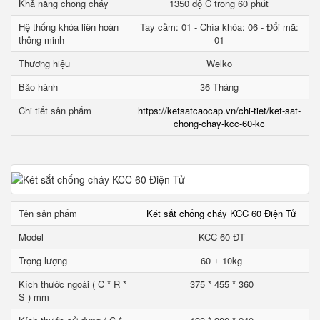
Khả năng chống cháy
1350 độ C trong 60 phút
Hệ thống khóa liên hoàn
Tay cầm: 01 - Chìa khóa: 06 - Đổi mã:
thông minh
01
Thương hiệu
Welko
Bảo hành
36 Tháng
Chi tiết sản phẩm
https://ketsatcaocap.vn/chi-tiet/ket-sat-
chong-chay-kcc-60-kc
Tên sản phẩm
Két sắt chống cháy KCC 60 Điện Tử
Model
KCC 60 ĐT
Trọng lượng
60 ± 10kg
Kích thước ngoài ( C * R *
375 * 455 * 360
S ) mm