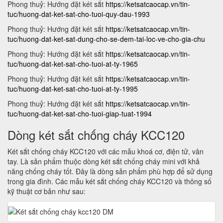
Phong thuỷ: Hướng đặt két sắt
https://ketsatcaocap.vn/tin-
tuc/huong-dat-ket-sat-cho-tuoi-quy-dau-1993
Phong thuỷ: Hướng đặt két sắt
https://ketsatcaocap.vn/tin-
tuc/huong-dat-ket-sat-dung-cho-se-dem-tai-loc-ve-cho-gia-chu
Phong thuỷ: Hướng đặt két sắt
https://ketsatcaocap.vn/tin-
tuc/huong-dat-ket-sat-cho-tuoi-at-ty-1965
Phong thuỷ: Hướng đặt két sắt
https://ketsatcaocap.vn/tin-
tuc/huong-dat-ket-sat-cho-tuoi-at-ty-1995
Phong thuỷ: Hướng đặt két sắt
https://ketsatcaocap.vn/tin-
tuc/huong-dat-ket-sat-cho-tuoi-giap-tuat-1994
Dòng két sắt chống cháy KCC120
Két sắt chống cháy KCC120 với các mẫu khoá cơ, điện tử, vân
tay. Là sản phẩm thuộc dòng két sắt chống cháy mini với khả
năng chống cháy tốt. Đây là dòng sản phẩm phù hợp để sử dụng
trong gia đình. Các mẫu két sắt chống cháy KCC120 và thông số
kỹ thuật cơ bản như sau: