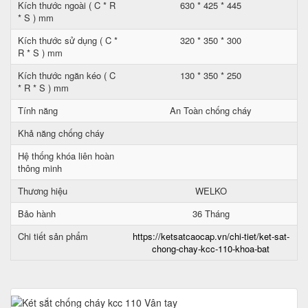
Kích thước ngoài ( C * R
630 * 425 * 445
* S ) mm
Kích thước sử dụng ( C *
320 * 350 * 300
R * S ) mm
Kích thước ngăn kéo ( C
130 * 350 * 250
* R * S ) mm
Tính năng
An Toàn chống cháy
Khả năng chống cháy
Hệ thống khóa liên hoàn
thông minh
Thương hiệu
WELKO
Bảo hành
36 Tháng
Chi tiết sản phẩm
https://ketsatcaocap.vn/chi-tiet/ket-sat-
chong-chay-kcc-110-khoa-bat