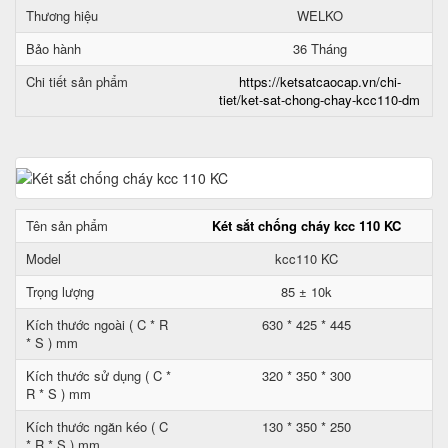
Thương hiệu
WELKO
Bảo hành
36 Tháng
Chi tiết sản phẩm
https://ketsatcaocap.vn/chi-
tiet/ket-sat-chong-chay-kcc110-dm
Tên sản phẩm
Két sắt chống cháy kcc 110 KC
Model
kcc110 KC
Trọng lượng
85 ± 10k
Kích thước ngoài ( C * R
630 * 425 * 445
* S ) mm
Kích thước sử dụng ( C *
320 * 350 * 300
R * S ) mm
Kích thước ngăn kéo ( C
130 * 350 * 250
* R * S ) mm