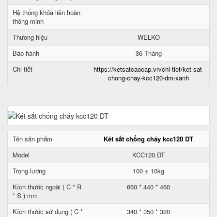
Hệ thống khóa liên hoàn
thông minh
Thương hiệu
WELKO
Bảo hành
36 Tháng
Chi tiết
https://ketsatcaocap.vn/chi-tiet/ket-sat-
chong-chay-kcc120-dm-xanh
Tên sản phẩm
Két sắt chống cháy kcc120 DT
Model
KCC120 DT
Trọng lượng
100 ± 10kg
Kích thước ngoài ( C * R
660 * 440 * 460
* S ) mm
Kích thước sử dụng ( C *
340 * 350 * 320