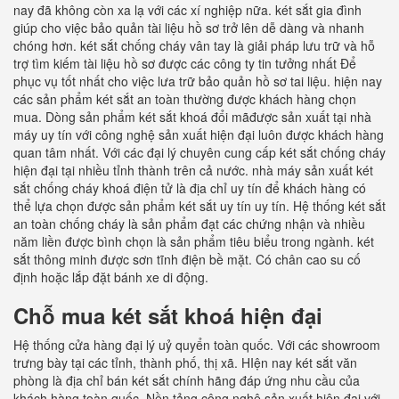
nay đã không còn xa lạ với các xí nghiệp nữa. két sắt gia đình
giúp cho việc bảo quản tài liệu hồ sơ trở lên dễ dàng và nhanh
chóng hơn. két sắt chống cháy vân tay là giải pháp lưu trữ và hỗ
trợ tìm kiếm tài liệu hồ sơ được các công ty tin tưởng nhất Để
phục vụ tốt nhất cho việc lưa trữ bảo quản hồ sơ tai liệu. hiện nay
các sản phẩm két sắt an toàn thường được khách hàng chọn
mua. Dòng sản phẩm két sắt khoá đổi mãđược sản xuất tại nhà
máy uy tín với công nghệ sản xuất hiện đại luôn được khách hàng
quan tâm nhất. Với các đại lý chuyên cung cấp két sắt chống cháy
hiện đại tại nhiều tỉnh thành trên cả nước. nhà máy sản xuất két
sắt chống cháy khoá điện tử là địa chỉ uy tín để khách hàng có
thể lựa chọn được sản phẩm két sắt uy tín uy tín. Hệ thống két sắt
an toàn chống cháy là sản phẩm đạt các chứng nhận và nhiều
năm liền được bình chọn là sản phẩm tiêu biểu trong ngành. két
sắt thông minh được sơn tĩnh điện bề mặt. Có chân cao su cố
định hoặc lắp đặt bánh xe di động.
Chỗ mua két sắt khoá hiện đại
Hệ thống cửa hàng đại lý uỷ quyển toàn quốc. Với các showroom
trưng bày tại các tỉnh, thành phố, thị xã. HIện nay két sắt văn
phòng là địa chỉ bán két sắt chính hãng đáp ứng nhu cầu của
khách hàng toàn quốc. Nền tảng công nghệ sản xuất hiện đại với