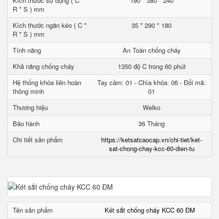
Kích thước sử dụng ( C *
190 * 380 * 240
R * S ) mm
Kích thước ngăn kéo ( C *
35 * 290 * 180
R * S ) mm
Tính năng
An Toàn chống cháy
Khả năng chống cháy
1350 độ C trong 60 phút
Hệ thống khóa liên hoàn
Tay cầm: 01 - Chìa khóa: 06 - Đổi mã:
thông minh
01
Thương hiệu
Welko
Bảo hành
36 Tháng
Chi tiết sản phẩm
https://ketsatcaocap.vn/chi-tiet/ket-
sat-chong-chay-kcc-60-dien-tu
Tên sản phẩm
Két sắt chống cháy KCC 60 ĐM