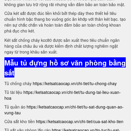
không gian lưu trữ rộng rãi nhưng vẫn đảm bảo an toàn bảo mật.
Cửa két sắt được đúc liền khối bởi thép dày theo thiết kế tiêu
chuẩn hình bậc thang bo vuông góc ăn khớp với thân két bạc. tạo
nên sự chắc chắn và hoàn toàn đảm bảo an toàn chống khoan
phá đục cho két.
Két sắt chống cháy kcc80 được sản xuất theo tiêu chuẩn ngân
hàng của châu âu và được kiểm định chất lượng nghiêm ngặt
ngay từ trong khâu sản xuất.
Mẫu tủ đựng hồ sơ văn phòng bằng
sắt
Tủ chống cháy
https://ketsatcaocap.vn/chi-tiet/tu-chong-chay
Tủ tài liệu
https://ketsatcaocap.vn/chi-tiet/tu-dung-tai-lieu-xuan-
hoa
Tủ quần áo
https://ketsatcaocap.vn/chi-tiet/tu-sat-dung-quan-ao-
vung-tau
Cửa sắt kho tiền
https://ketsatcaocap.vn/chi-tiet/cua-sat-kho-tien
Tủ sắt văn phòng lắp ráp
https://ketsatcaocap.vn/tin-tuc/tu-sat-