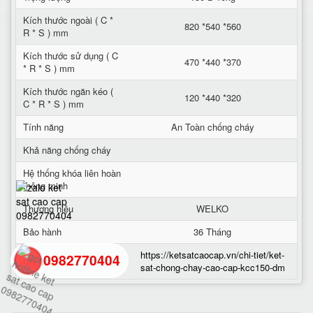
Kích thước ngoài ( C *
820 *540 *560
R * S ) mm
Kích thước sử dụng ( C
470 *440 *370
* R * S ) mm
Kích thước ngăn kéo (
120 *440 *320
C * R * S ) mm
Tính năng
An Toàn chống cháy
Khả năng chống cháy
Hệ thống khóa liên hoàn
thông minh
Thương hiệu
WELKO
Bảo hành
36 Tháng
https://ketsatcaocap.vn/chi-tiet/ket-
0982770404
Chi tiết
sat-chong-chay-cao-cap-kcc150-dm
back