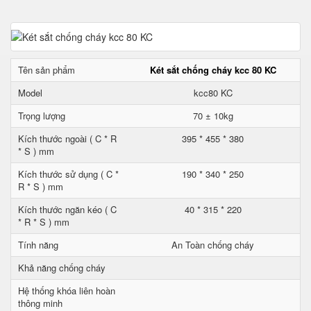
Tên sản phẩm
Két sắt chống cháy kcc 80 KC
Model
kcc80 KC
Trọng lượng
70 ± 10kg
Kích thước ngoài ( C * R
395 * 455 * 380
* S ) mm
Kích thước sử dụng ( C *
190 * 340 * 250
R * S ) mm
Kích thước ngăn kéo ( C
40 * 315 * 220
* R * S ) mm
Tính năng
An Toàn chống cháy
Khả năng chống cháy
Hệ thống khóa liên hoàn
thông minh