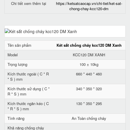
Chi tiết xem thêm tại
https://ketsatcaocap.vn/chi-tiet/ket-sat-
chong-chay-kcc120-dm
Tên sản phẩm
Két sắt chống cháy kcc120 DM Xanh
Model
KCC120 DM XANH
Trọng lượng
100 ± 10kg
Kích thước ngoài ( C * R
660 * 440 * 460
* S ) mm
Kích thước sử dụng ( C *
340 * 350 * 320
R * S ) mm
Kích thước ngăn kéo ( C
130 * 350 * 295
* R * S ) mm
Tính năng
An Toàn chống cháy
Khả năng chống cháy