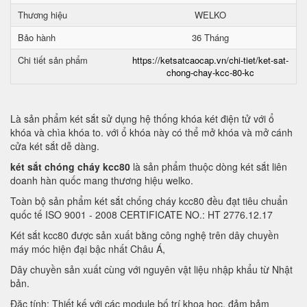
Thương hiệu
WELKO
Bảo hành
36 Tháng
Chi tiết sản phẩm
https://ketsatcaocap.vn/chi-tiet/ket-sat-
chong-chay-kcc-80-kc
Là sản phẩm két sắt sử dụng hệ thống khóa két điện tử với ổ
khóa và chìa khóa to. với ổ khóa này có thể mở khóa và mở cánh
cửa két sắt dễ dàng.
két sắt chóng cháy kcc80
là sản phẩm thuộc dòng két sắt liên
doanh hàn quốc mang thương hiệu welko.
Toàn bộ sản phẩm két sắt chống cháy kcc80 đều đạt tiêu chuẩn
quốc tế ISO 9001 - 2008 CERTIFICATE NO.: HT 2776.12.17
Két sắt kcc80 được sản xuất bằng công nghệ trên dây chuyền
máy móc hiện đại bậc nhất Châu Á,
Dây chuyền sản xuất cùng với nguyên vật liệu nhập khẩu từ Nhật
bản.
Đặc tính: Thiết kế với các module bố trí khoa học, đảm bảm