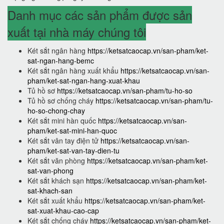
Danh mục các sản phẩm được sản
xuất tại nhà máy chúng tôi
Két sắt ngân hàng
https://ketsatcaocap.vn/san-pham/ket-
sat-ngan-hang-bemc
Két sắt ngân hàng xuất khẩu
https://ketsatcaocap.vn/san-
pham/ket-sat-ngan-hang-xuat-khau
Tủ hồ sơ
https://ketsatcaocap.vn/san-pham/tu-ho-so
Tủ hồ sơ chống cháy
https://ketsatcaocap.vn/san-pham/tu-
ho-so-chong-chay
Két sắt mini hàn quốc
https://ketsatcaocap.vn/san-
pham/ket-sat-mini-han-quoc
Két sắt vân tay điện tử
https://ketsatcaocap.vn/san-
pham/ket-sat-van-tay-dien-tu
Két sắt văn phòng
https://ketsatcaocap.vn/san-pham/ket-
sat-van-phong
Két sắt khách sạn
https://ketsatcaocap.vn/san-pham/ket-
sat-khach-san
Két sắt xuất khẩu
https://ketsatcaocap.vn/san-pham/ket-
sat-xuat-khau-cao-cap
Két sắt chống cháy
https://ketsatcaocap.vn/san-pham/ket-