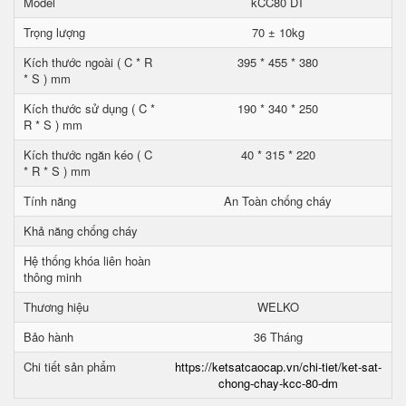
Model
kCC80 DT
Trọng lượng
70 ± 10kg
Kích thước ngoài ( C * R
395 * 455 * 380
* S ) mm
Kích thước sử dụng ( C *
190 * 340 * 250
R * S ) mm
Kích thước ngăn kéo ( C
40 * 315 * 220
* R * S ) mm
Tính năng
An Toàn chống cháy
Khả năng chống cháy
Hệ thống khóa liên hoàn
thông minh
Thương hiệu
WELKO
Bảo hành
36 Tháng
Chi tiết sản phẩm
https://ketsatcaocap.vn/chi-tiet/ket-sat-
chong-chay-kcc-80-dm