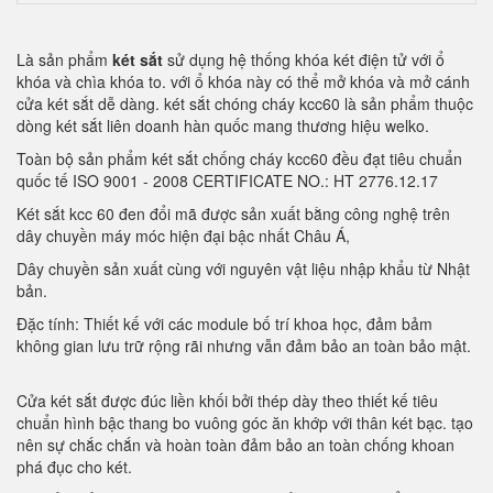
Là sản phẩm
két sắt
sử dụng hệ thống khóa két điện tử với ổ
khóa và chìa khóa to. với ổ khóa này có thể mở khóa và mở cánh
cửa két sắt dễ dàng. két sắt chóng cháy kcc60 là sản phẩm thuộc
dòng két sắt liên doanh hàn quốc mang thương hiệu welko.
Toàn bộ sản phẩm két sắt chống cháy kcc60 đều đạt tiêu chuẩn
quốc tế ISO 9001 - 2008 CERTIFICATE NO.: HT 2776.12.17
Két sắt kcc 60 đen đổi mã được sản xuất bằng công nghệ trên
dây chuyền máy móc hiện đại bậc nhất Châu Á,
Dây chuyền sản xuất cùng với nguyên vật liệu nhập khẩu từ Nhật
bản.
Đặc tính: Thiết kế với các module bố trí khoa học, đảm bảm
không gian lưu trữ rộng rãi nhưng vẫn đảm bảo an toàn bảo mật.
Cửa két sắt được đúc liền khối bởi thép dày theo thiết kế tiêu
chuẩn hình bậc thang bo vuông góc ăn khớp với thân két bạc. tạo
nên sự chắc chắn và hoàn toàn đảm bảo an toàn chống khoan
phá đục cho két.