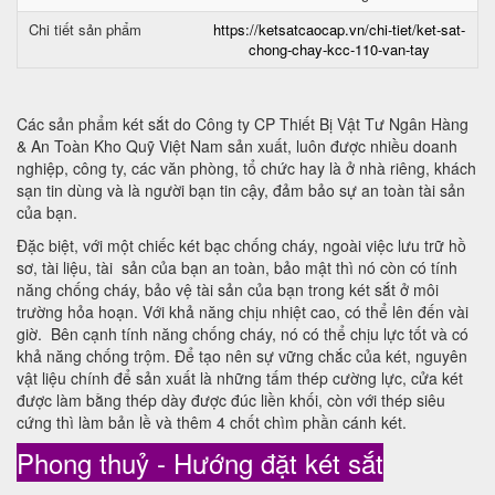
Chi tiết sản phẩm
https://ketsatcaocap.vn/chi-tiet/ket-sat-
chong-chay-kcc-110-van-tay
Các sản phẩm két sắt do Công ty CP Thiết Bị Vật Tư Ngân Hàng
& An Toàn Kho Quỹ Việt Nam sản xuất, luôn được nhiều doanh
nghiệp, công ty, các văn phòng, tổ chức hay là ở nhà riêng, khách
sạn tin dùng và là người bạn tin cậy, đảm bảo sự an toàn tài sản
của bạn.
Đặc biệt, với một chiếc két bạc chống cháy, ngoài việc lưu trữ hồ
sơ, tài liệu, tài sản của bạn an toàn, bảo mật thì nó còn có tính
năng chống cháy, bảo vệ tài sản của bạn trong két sắt ở môi
trường hỏa hoạn. Với khả năng chịu nhiệt cao, có thể lên đến vài
giờ. Bên cạnh tính năng chống cháy, nó có thể chịu lực tốt và có
khả năng chống trộm. Để tạo nên sự vững chắc của két, nguyên
vật liệu chính để sản xuất là những tấm thép cường lực, cửa két
được làm bằng thép dày được đúc liền khối, còn với thép siêu
cứng thì làm bản lề và thêm 4 chốt chìm phần cánh két.
Phong thuỷ - Hướng đặt két sắt