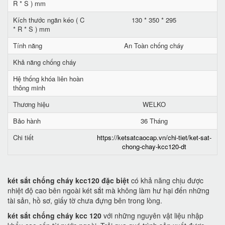
R * S ) mm
Kích thước ngăn kéo ( C
130 * 350 * 295
* R * S ) mm
Tính năng
An Toàn chống cháy
Khả năng chống cháy
Hệ thống khóa liên hoàn
thông minh
Thương hiệu
WELKO
Bảo hành
36 Tháng
Chi tiết
https://ketsatcaocap.vn/chi-tiet/ket-sat-
chong-chay-kcc120-dt
két sắt chống cháy kcc120 đặc biệt
có khả năng chịu được
nhiệt độ cao bên ngoài két sắt mà không làm hư hại đến những
tài sản, hồ sơ, giấy tờ chưa đựng bên trong lòng.
két sắt chống cháy kcc 120
với những nguyên vật liệu nhập