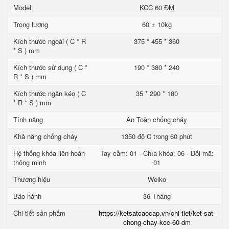
Model
KCC 60 ĐM
Trọng lượng
60 ± 10kg
Kích thước ngoài ( C * R
375 * 455 * 360
* S ) mm
Kích thước sử dụng ( C *
190 * 380 * 240
R * S ) mm
Kích thước ngăn kéo ( C
35 * 290 * 180
* R * S ) mm
Tính năng
An Toàn chống cháy
Khả năng chống cháy
1350 độ C trong 60 phút
Hệ thống khóa liên hoàn
Tay cầm: 01 - Chìa khóa: 06 - Đổi mã:
thông minh
01
Thương hiệu
Welko
Bảo hành
36 Tháng
Chi tiết sản phẩm
https://ketsatcaocap.vn/chi-tiet/ket-sat-
chong-chay-kcc-60-dm