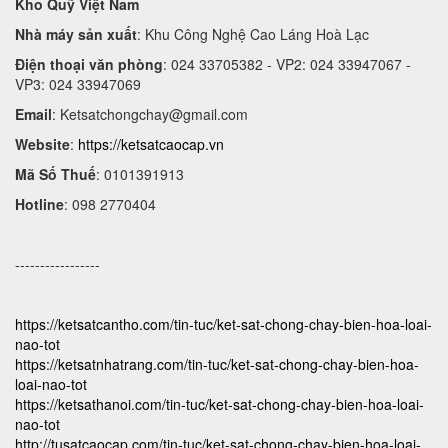
Kho Quỹ Việt Nam
Nhà máy sản xuất
: Khu Công Nghệ Cao Láng Hoà Lạc
Điện thoại văn phòng
: 024 33705382 - VP2: 024 33947067 -
VP3: 024 33947069
Email
:
Ketsatchongchay@gmail.com
Website
:
https://ketsatcaocap.vn
Mã Số Thuế
: 0101391913
Hotline
: 098 2770404
-----------------
https://ketsatcantho.com/tin-tuc/ket-sat-chong-chay-bien-hoa-loai-
nao-tot
https://ketsatnhatrang.com/tin-tuc/ket-sat-chong-chay-bien-hoa-
loai-nao-tot
https://ketsathanoi.com/tin-tuc/ket-sat-chong-chay-bien-hoa-loai-
nao-tot
http://tusatcaocap.com/tin-tuc/ket-sat-chong-chay-bien-hoa-loai-