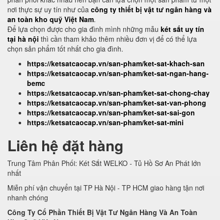
nơi thực sự uy tín như của
công ty thiết bị vật tư ngân hàng và
an toàn kho quỹ Việt Nam
.
Để lựa chọn được cho gia đình mình những mẫu
két sắt uy tín
tại hà nội
thì cần tham khảo thêm nhiều đơn vị để có thể lựa
chọn sản phẩm tốt nhất cho gia đình.
https://ketsatcaocap.vn/san-pham/ket-sat-khach-san
https://ketsatcaocap.vn/san-pham/ket-sat-ngan-hang-
bemc
https://ketsatcaocap.vn/san-pham/ket-sat-chong-chay
https://ketsatcaocap.vn/san-pham/ket-sat-van-phong
https://ketsatcaocap.vn/san-pham/ket-sat-sai-gon
https://ketsatcaocap.vn/san-pham/ket-sat-mini
Liên hệ đặt hàng
Trung Tâm Phân Phối: Két Sắt WELKO - Tủ Hồ Sơ An Phát lớn
nhất
Miễn phí vận chuyển tại TP Hà Nội - TP HCM giao hàng tận nơi
nhanh chóng
Công Ty Cổ Phần Thiết Bị Vật Tư Ngân Hàng Và An Toàn