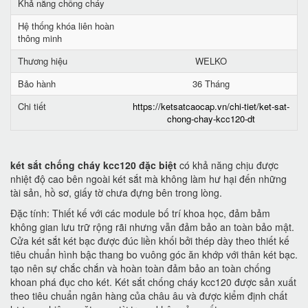
Khả năng chống cháy
Hệ thống khóa liên hoàn
thông minh
Thương hiệu
WELKO
Bảo hành
36 Tháng
Chi tiết
https://ketsatcaocap.vn/chi-tiet/ket-sat-
chong-chay-kcc120-dt
két sắt chống cháy kcc120 đặc biệt
có khả năng chịu được
nhiệt độ cao bên ngoài két sắt mà không làm hư hại đến những
tài sản, hồ sơ, giấy tờ chưa đựng bên trong lòng.
Đặc tính: Thiết kế với các module bố trí khoa học, đảm bảm
không gian lưu trữ rộng rãi nhưng vẫn đảm bảo an toàn bảo mật.
Cửa két sắt két bạc được đúc liền khối bởi thép dày theo thiết kế
tiêu chuẩn hình bậc thang bo vuông góc ăn khớp với thân két bạc.
tạo nên sự chắc chắn và hoàn toàn đảm bảo an toàn chống
khoan phá đục cho két. Két sắt chống cháy kcc120 được sản xuất
theo tiêu chuẩn ngân hàng của châu âu và được kiểm định chất