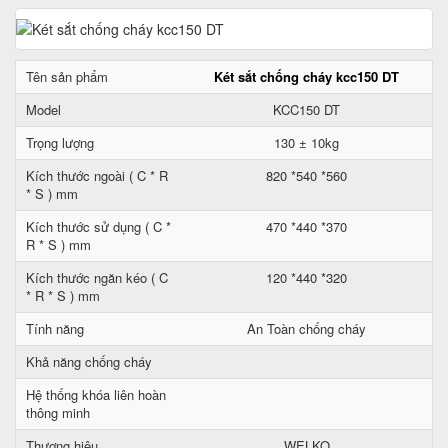
Tên sản phẩm
Két sắt chống cháy kcc150 DT
Model
KCC150 DT
Trọng lượng
130 ± 10kg
Kích thước ngoài ( C * R
820 *540 *560
* S ) mm
Kích thước sử dụng ( C *
470 *440 *370
R * S ) mm
Kích thước ngăn kéo ( C
120 *440 *320
* R * S ) mm
Tính năng
An Toàn chống cháy
Khả năng chống cháy
Hệ thống khóa liên hoàn
thông minh
Thương hiệu
WELKO