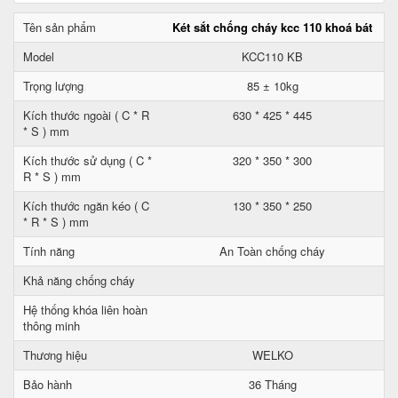
Tên sản phẩm
Két sắt chống cháy kcc 110 khoá bát
Model
KCC110 KB
Trọng lượng
85 ± 10kg
Kích thước ngoài ( C * R
630 * 425 * 445
* S ) mm
Kích thước sử dụng ( C *
320 * 350 * 300
R * S ) mm
Kích thước ngăn kéo ( C
130 * 350 * 250
* R * S ) mm
Tính năng
An Toàn chống cháy
Khả năng chống cháy
Hệ thống khóa liên hoàn
thông minh
Thương hiệu
WELKO
Bảo hành
36 Tháng