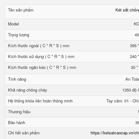
Tên sản phẩm
Két sắt chố
Model
KC
Trọng lượng
40
Kích thước ngoài ( C * R * S ) mm
395 
Kích thước sử dụng ( C * R * S ) mm
240 
Kích thước ngăn kéo ( C * R * S ) mm
30 *
Tính năng
An Toà
Khả năng chống cháy
1350 độ C
Hệ thống khóa liên hoàn thông minh
Tay cầm: 01 - Chì
Thương hiệu
Bảo hành
3
Chi tiết sản phẩm
https://ketsatcaocap.vn/ch