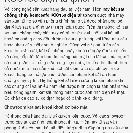
Với công nghệ sản xuất hàng đầu tại việt nam. Hiện
nay
két sắt
chống cháy bemcsafe KCC150 điện tử tphcm
được nhà máy
sản xuất tủ hồ sơ văn phòng chính hãng và được phân phối bởi
đại lý két sắt gia đình uy tín trên toàn quốc. Trên thị trường két sắt
an toàn chống cháy hiện nay có rất nhiều loại, mỗi loại két sắt
khoá cơ chống cháy đều được sử dụng phù hợp với từng nhu cầu
khác nhau của mỗi doanh nghiệp. Cùng với sự phát triển của
khoa học kĩ thuật, két sắt chống cháy khoá cơ ngày được cải tiến
và nâng cấp để đảm bảo tính năng bảo mật cho tài sản của người
sử dung. Với hệ thống cửa hàng hiện đại tại nhiều tỉnh thành trên
cả nước. nhà máy sản xuất két sắt điện tử là địa chỉ uy tín để
khách hàng có thể lựa chọn được sản phẩm két sắt an toàn
chống cháy uy tín. Hệ thống két sắt siêu cường là sản phẩm đạt
các chứng chỉ và nhiều năm liền được bình chọn là sản phẩm tiêu
biểu trong ngành. két sắt thông minh được sơn tĩnh điện bề mặt.
Có chân đế cao su cố định hoặc có bánh xe di động.
Showroom két sắt khoá khoá cơ bảo mật
Hệ thống cửa hàng đại lý uỷ quyển toàn quốc. Với các showroom
trưng bày tại các tỉnh, thành phố, thị xã. HIện nay tủ sắt văn
phòng là địa chỉ bán két sắt điện tử gia đình đáp ứng nhu cầu của