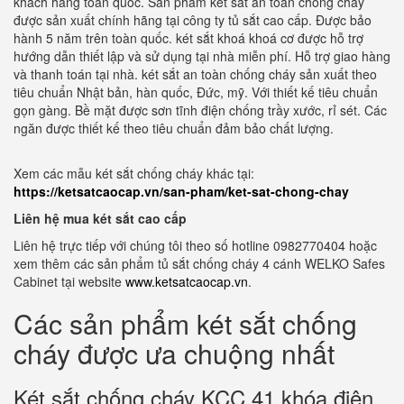
khách hàng toàn quốc. Sản phẩm két sắt an toàn chống cháy
được sản xuất chính hãng tại công ty tủ sắt cao cấp. Được bảo
hành 5 năm trên toàn quốc. két sắt khoá khoá cơ được hỗ trợ
hướng dẫn thiết lập và sử dụng tại nhà miễn phí. Hỗ trợ giao hàng
và thanh toán tại nhà. két sắt an toàn chống cháy sản xuất theo
tiêu chuẩn Nhật bản, hàn quốc, Đức, mỹ. Với thiết kế tiêu chuẩn
gọn gàng. Bề mặt được sơn tĩnh điện chống trầy xước, rỉ sét. Các
ngăn được thiết kế theo tiêu chuẩn đảm bảo chất lượng.
Xem các mẫu két sắt chống cháy khác tại:
https://ketsatcaocap.vn/san-pham/ket-sat-chong-chay
Liên hệ mua két sắt cao cấp
Liên hệ trực tiếp với chúng tôi theo số hotline 0982770404 hoặc
xem thêm các sản phẩm tủ sắt chống cháy 4 cánh WELKO Safes
Cabinet tại website
www.ketsatcaocap.vn
.
Các sản phẩm két sắt chống
cháy được ưa chuộng nhất
Két sắt chống cháy KCC 41 khóa điện