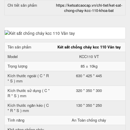
Chi tiết sản phẩm
https://ketsatcaocap.vn/chi-tiet/ket-sat-
chong-chay-kcc-110-khoa-bat
Tên sản phẩm
Két sắt chống cháy kcc 110 Vân tay
Model
KCC110 VT
Trọng lượng
85 ± 10kg
Kích thước ngoài ( C * R
630 * 425 * 445
* S ) mm
Kích thước sử dụng ( C *
320 * 350 * 300
R * S ) mm
Kích thước ngăn kéo ( C
130 * 350 * 250
* R * S ) mm
Tính năng
An Toàn chống cháy
Khả năng chống cháy