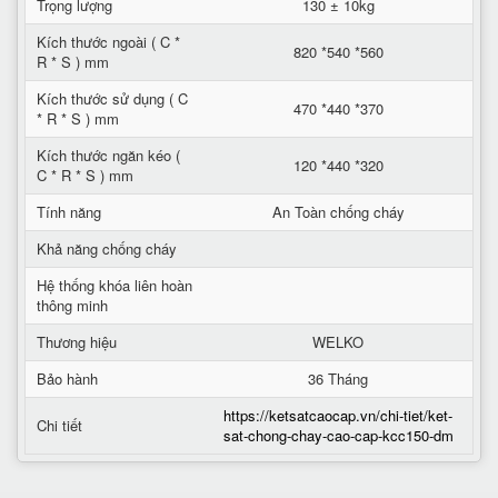
Trọng lượng
130 ± 10kg
Kích thước ngoài ( C *
820 *540 *560
R * S ) mm
Kích thước sử dụng ( C
470 *440 *370
* R * S ) mm
Kích thước ngăn kéo (
120 *440 *320
C * R * S ) mm
Tính năng
An Toàn chống cháy
Khả năng chống cháy
Hệ thống khóa liên hoàn
thông minh
Thương hiệu
WELKO
Bảo hành
36 Tháng
https://ketsatcaocap.vn/chi-tiet/ket-
Chi tiết
sat-chong-chay-cao-cap-kcc150-dm