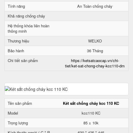
Tính năng
An Toàn chống cháy
Khả năng chống cháy
Hệ thống khóa liên hoàn
thông minh
Thương hiệu
WELKO
Bảo hành
36 Tháng
Chi tiết sản phẩm
https://ketsatcaocap.vn/chi-
tiet/ket-sat-chong-chay-kcc110-dm
Tên sản phẩm
Két sắt chống cháy kcc 110 KC
Model
kcc110 KC
Trọng lượng
85 ± 10k
Kích thước ngoài ( C * R
630 * 425 * 445