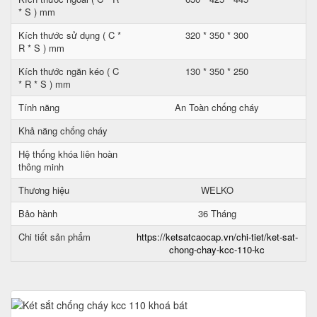
* S ) mm
Kích thước sử dụng ( C *
320 * 350 * 300
R * S ) mm
Kích thước ngăn kéo ( C
130 * 350 * 250
* R * S ) mm
Tính năng
An Toàn chống cháy
Khả năng chống cháy
Hệ thống khóa liên hoàn
thông minh
Thương hiệu
WELKO
Bảo hành
36 Tháng
Chi tiết sản phẩm
https://ketsatcaocap.vn/chi-tiet/ket-sat-
chong-chay-kcc-110-kc