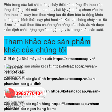
Phía trong cửa két sắt chống cháy thiết kế những đĩa thép xếp
tầng di động, khi mũi khoan, hay bất kỳ vật thể lạ chạm vào thì
tấm thép sẽ xoay tròn theo vòng tua để đảm bảo tự động khóa
chống mọi hình thức nạy phá hoại két Két sắt chống cháy kcc150
được sản xuất theo tiêu chuẩn ngân hàng của châu âu và được
kiểm định chất lượng nghiêm ngặt ngay từ trong khâu sản xuất.
Tham khảo các sán phẩm
khác của chúng tôi
Giới thiệu Nhà máy sản xuất
https://ketsatcaocap.vn/
Toàn bộ các sản phẩm két sắt
https://ketsatcaocap.vn/san-
pham/ket-sat
Các mẫu két sắt gia đình
https://ketsatcaocap.vn/san-
pham/ket-sat-gia-dinh
Các mẫu két sắt khách sạn
https://ketsatcaocap.vn/san-
0982770404
pham/ket-sat-khach-san
Các mẫu két sắt ngân hàng
https://ketsatcaocap.vn/san-
pham/ket-sat-ngan-hang-bemc
back