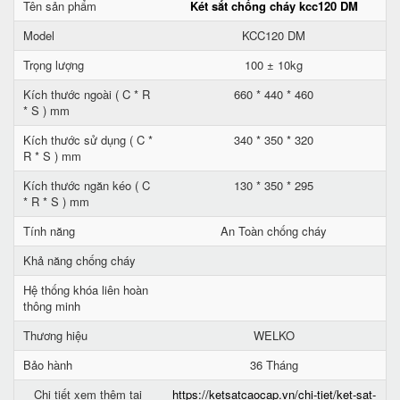
Tên sản phẩm
Két sắt chống cháy kcc120 DM
Model
KCC120 DM
Trọng lượng
100 ± 10kg
Kích thước ngoài ( C * R
660 * 440 * 460
* S ) mm
Kích thước sử dụng ( C *
340 * 350 * 320
R * S ) mm
Kích thước ngăn kéo ( C
130 * 350 * 295
* R * S ) mm
Tính năng
An Toàn chống cháy
Khả năng chống cháy
Hệ thống khóa liên hoàn
thông minh
Thương hiệu
WELKO
Bảo hành
36 Tháng
Chi tiết xem thêm tại
https://ketsatcaocap.vn/chi-tiet/ket-sat-