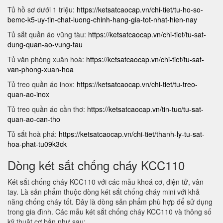
Tủ hồ sơ dưới 1 triệu:
https://ketsatcaocap.vn/chi-tiet/tu-ho-so-
bemc-k5-uy-tin-chat-luong-chinh-hang-gia-tot-nhat-hien-nay
Tủ sắt quần áo vũng tàu:
https://ketsatcaocap.vn/chi-tiet/tu-sat-
dung-quan-ao-vung-tau
Tủ văn phòng xuân hoà:
https://ketsatcaocap.vn/chi-tiet/tu-sat-
van-phong-xuan-hoa
Tủ treo quần áo inox:
https://ketsatcaocap.vn/chi-tiet/tu-treo-
quan-ao-inox
Tủ treo quần áo cần thơ:
https://ketsatcaocap.vn/tin-tuc/tu-sat-
quan-ao-can-tho
Tủ sắt hoà phá:
https://ketsatcaocap.vn/chi-tiet/thanh-ly-tu-sat-
hoa-phat-tu09k3ck
Dòng két sắt chống cháy KCC110
Két sắt chống cháy KCC110 với các mẫu khoá cơ, điện tử, vân
tay. Là sản phẩm thuộc dòng két sắt chống cháy mini với khả
năng chống cháy tốt. Đây là dòng sản phẩm phù hợp để sử dụng
trong gia đình. Các mẫu két sắt chống cháy KCC110 và thông số
kỹ thuật cơ bản như sau: