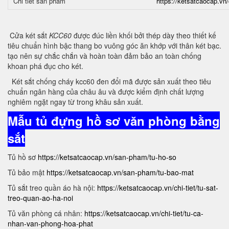
Chi tiết sản phẩm
https://ketsatcaocap.vn/
Cửa két sắt
KCC60
được đúc liền khối bởi thép dày theo thiết kế
tiêu chuẩn hình bậc thang bo vuông góc ăn khớp với thân két bạc.
tạo nên sự chắc chắn và hoàn toàn đảm bảo an toàn chống
khoan phá đục cho két.
Két sắt chống cháy kcc60 đen đổi mã được sản xuất theo tiêu
chuẩn ngân hàng của châu âu và được kiểm định chất lượng
nghiêm ngặt ngay từ trong khâu sản xuất.
Mẫu tủ đựng hồ sơ văn phòng bằng
sắt
Tủ hồ sơ
https://ketsatcaocap.vn/san-pham/tu-ho-so
Tủ bảo mật
https://ketsatcaocap.vn/san-pham/tu-bao-mat
Tủ sắt treo quần áo hà nội:
https://ketsatcaocap.vn/chi-tiet/tu-sat-
treo-quan-ao-ha-noi
Tủ văn phòng cá nhân:
https://ketsatcaocap.vn/chi-tiet/tu-ca-
nhan-van-phong-hoa-phat