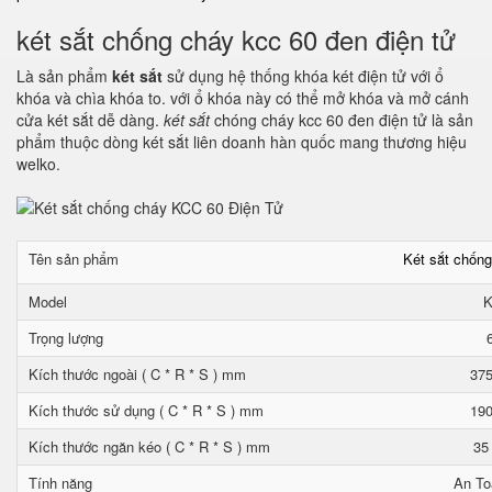
két sắt chống cháy kcc 60 đen điện tử
Là sản phẩm
két sắt
sử dụng hệ thống khóa két điện tử với ổ
khóa và chìa khóa to. với ổ khóa này có thể mở khóa và mở cánh
cửa két sắt dễ dàng.
két sắt
chóng cháy kcc 60 đen điện tử là sản
phẩm thuộc dòng két sắt liên doanh hàn quốc mang thương hiệu
welko.
Tên sản phẩm
Két sắt chốn
Model
K
Trọng lượng
Kích thước ngoài ( C * R * S ) mm
375
Kích thước sử dụng ( C * R * S ) mm
190
Kích thước ngăn kéo ( C * R * S ) mm
35
Tính năng
An To