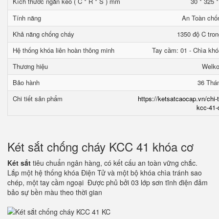
Kích thước ngăn kéo ( C * R * S ) mm
30 * 325 
Tính năng
An Toàn chố
Khả năng chống cháy
1350 độ C tron
Hệ thống khóa liên hoàn thông minh
Tay cầm: 01 - Chìa khó
Thương hiệu
Welk
Bảo hành
36 Thá
Chi tiết sản phẩm
https://ketsatcaocap.vn/chi-
kcc-41-
Két sắt chống cháy KCC 41 khóa cơ
Két sắt
tiêu chuẩn ngân hàng, có kết cấu an toàn vững chắc.
Lắp một hệ thống khóa Điện Tử và một bộ khóa chìa tránh sao
chép, một tay cầm ngoại Được phủ bởi 03 lớp sơn tĩnh điện đảm
bảo sự bền màu theo thời gian