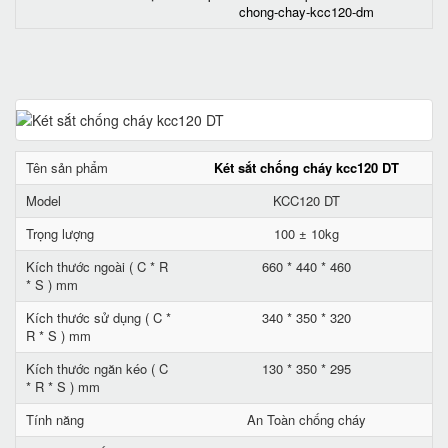
chong-chay-kcc120-dm
Tên sản phẩm
Két sắt chống cháy kcc120 DT
Model
KCC120 DT
Trọng lượng
100 ± 10kg
Kích thước ngoài ( C * R
660 * 440 * 460
* S ) mm
Kích thước sử dụng ( C *
340 * 350 * 320
R * S ) mm
Kích thước ngăn kéo ( C
130 * 350 * 295
* R * S ) mm
Tính năng
An Toàn chống cháy