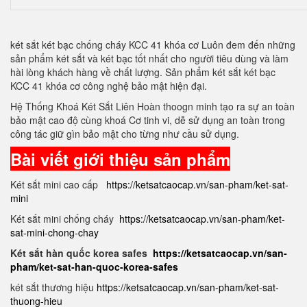
két sắt két bạc chống cháy KCC 41 khóa cơ Luôn đem đến những
sản phẩm két sắt và két bạc tốt nhất cho người tiêu dùng và làm
hài lòng khách hàng về chất lượng. Sản phẩm két sắt két bạc
KCC 41 khóa cơ công nghệ bảo mật hiện đại.
Hệ Thống Khoá Két Sắt Liên Hoàn thoogn minh tạo ra sự an toàn
bảo mật cao độ cùng khoá Cơ tinh vi, dễ sử dụng an toàn trong
công tác giữ gìn bảo mật cho từng như cầu sử dụng.
Bài viết giới thiệu sản phẩm
Két sắt mini cao cấp
https://ketsatcaocap.vn/san-pham/ket-sat-
mini
Két sắt mini chống cháy
https://ketsatcaocap.vn/san-pham/ket-
sat-mini-chong-chay
Két sắt hàn quốc korea safes
https://ketsatcaocap.vn/san-
pham/ket-sat-han-quoc-korea-safes
két sắt thương hiệu
https://ketsatcaocap.vn/san-pham/ket-sat-
thuong-hieu