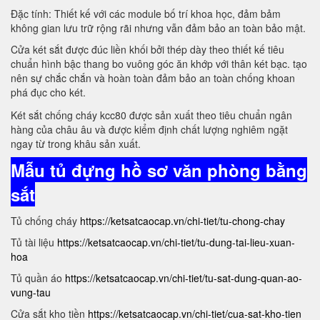
Đặc tính: Thiết kế với các module bố trí khoa học, đảm bảm
không gian lưu trữ rộng rãi nhưng vẫn đảm bảo an toàn bảo mật.
Cửa két sắt được đúc liền khối bởi thép dày theo thiết kế tiêu
chuẩn hình bậc thang bo vuông góc ăn khớp với thân két bạc. tạo
nên sự chắc chắn và hoàn toàn đảm bảo an toàn chống khoan
phá đục cho két.
Két sắt chống cháy kcc80 được sản xuất theo tiêu chuẩn ngân
hàng của châu âu và được kiểm định chất lượng nghiêm ngặt
ngay từ trong khâu sản xuất.
Mẫu tủ đựng hồ sơ văn phòng bằng
sắt
Tủ chống cháy
https://ketsatcaocap.vn/chi-tiet/tu-chong-chay
Tủ tài liệu
https://ketsatcaocap.vn/chi-tiet/tu-dung-tai-lieu-xuan-
hoa
Tủ quần áo
https://ketsatcaocap.vn/chi-tiet/tu-sat-dung-quan-ao-
vung-tau
Cửa sắt kho tiền
https://ketsatcaocap.vn/chi-tiet/cua-sat-kho-tien