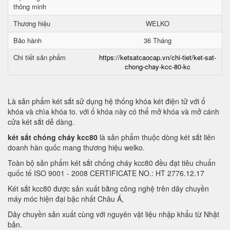
thông minh
Thương hiệu
WELKO
Bảo hành
36 Tháng
Chi tiết sản phẩm
https://ketsatcaocap.vn/chi-tiet/ket-sat-
chong-chay-kcc-80-kc
Là sản phẩm két sắt sử dụng hệ thống khóa két điện tử với ổ
khóa và chìa khóa to. với ổ khóa này có thể mở khóa và mở cánh
cửa két sắt dễ dàng.
két sắt chóng cháy kcc80
là sản phẩm thuộc dòng két sắt liên
doanh hàn quốc mang thương hiệu welko.
Toàn bộ sản phẩm két sắt chống cháy kcc80 đều đạt tiêu chuẩn
quốc tế ISO 9001 - 2008 CERTIFICATE NO.: HT 2776.12.17
Két sắt kcc80 được sản xuất bằng công nghệ trên dây chuyền
máy móc hiện đại bậc nhất Châu Á,
Dây chuyền sản xuất cùng với nguyên vật liệu nhập khẩu từ Nhật
bản.