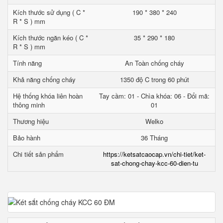
Kích thước sử dụng ( C *
190 * 380 * 240
R * S ) mm
Kích thước ngăn kéo ( C *
35 * 290 * 180
R * S ) mm
Tính năng
An Toàn chống cháy
Khả năng chống cháy
1350 độ C trong 60 phút
Hệ thống khóa liên hoàn
Tay cầm: 01 - Chìa khóa: 06 - Đổi mã:
thông minh
01
Thương hiệu
Welko
Bảo hành
36 Tháng
Chi tiết sản phẩm
https://ketsatcaocap.vn/chi-tiet/ket-
sat-chong-chay-kcc-60-dien-tu