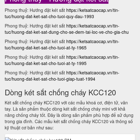
Phong thuỷ: Hướng đặt két sắt
https://ketsatcaocap.vn/tin-
tuc/huong-dat-ket-sat-cho-tuoi-quy-dau-1993
Phong thuỷ: Hướng đặt két sắt
https://ketsatcaocap.vn/tin-
tuc/huong-dat-ket-sat-dung-cho-se-dem-tai-loc-ve-cho-gia-chu
Phong thuỷ: Hướng đặt két sắt
https://ketsatcaocap.vn/tin-
tuc/huong-dat-ket-sat-cho-tuoi-at-ty-1965
Phong thuỷ: Hướng đặt két sắt
https://ketsatcaocap.vn/tin-
tuc/huong-dat-ket-sat-cho-tuoi-at-ty-1995
Phong thuỷ: Hướng đặt két sắt
https://ketsatcaocap.vn/tin-
tuc/huong-dat-ket-sat-cho-tuoi-giap-tuat-1994
Dòng két sắt chống cháy KCC120
Két sắt chống cháy KCC120 với các mẫu khoá cơ, điện tử, vân
tay. Là sản phẩm thuộc dòng két sắt chống cháy mini với khả
năng chống cháy tốt. Đây là dòng sản phẩm phù hợp để sử dụng
trong gia đình. Các mẫu két sắt chống cháy KCC120 và thông số
kỹ thuật cơ bản như sau: