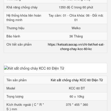
Khả năng chống cháy
1350 độ C trong 60 phút
Hệ thống khóa liên hoàn
Tay cầm: 01 - Chìa khóa: 06 - Đổi mã:
thông minh
01
Thương hiệu
Welko
Bảo hành
36 Tháng
Chi tiết sản phẩm
https://ketsatcaocap.vn/chi-tiet/ket-sat-
chong-chay-kcc-60-kc
Tên sản phẩm
Két sắt chống cháy KCC 60 Điện Tử
Model
KCC 60 ĐT
Trọng lượng
60 ± 10kg
Kích thước ngoài ( C * R *
375 * 455 * 360
S ) mm