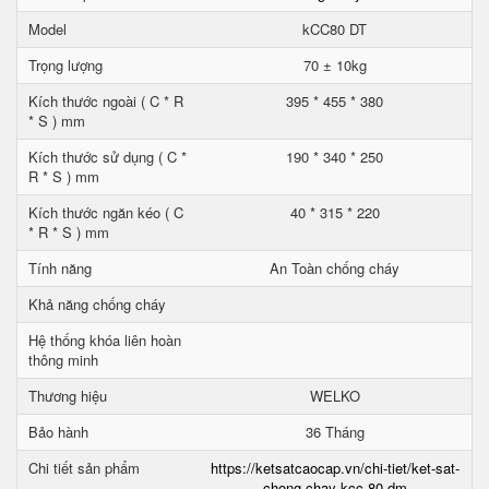
Model
kCC80 DT
Trọng lượng
70 ± 10kg
Kích thước ngoài ( C * R
395 * 455 * 380
* S ) mm
Kích thước sử dụng ( C *
190 * 340 * 250
R * S ) mm
Kích thước ngăn kéo ( C
40 * 315 * 220
* R * S ) mm
Tính năng
An Toàn chống cháy
Khả năng chống cháy
Hệ thống khóa liên hoàn
thông minh
Thương hiệu
WELKO
Bảo hành
36 Tháng
Chi tiết sản phẩm
https://ketsatcaocap.vn/chi-tiet/ket-sat-
chong-chay-kcc-80-dm