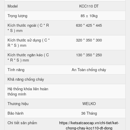
Model
KCC110 DT
Trọng lượng
85 ± 10kg
Kích thước ngoài ( C * R
630 * 425 * 445
* S ) mm
Kích thước sử dụng ( C *
320 * 350 * 300
R * S ) mm
Kích thước ngăn kéo ( C
130 * 350 * 250
* R * S ) mm
Tính năng
An Toàn chống cháy
Khả năng chống cháy
Hệ thống khóa liên hoàn
thông minh
Thương hiệu
WELKO
Bảo hành
36 Tháng
Chi tiết sản phẩm
https://ketsatcaocap.vn/chi-tiet/ket-
chong-chay-kcc110-dt-dong