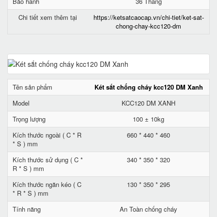
Bảo hành
36 Tháng
Chi tiết xem thêm tại
https://ketsatcaocap.vn/chi-tiet/ket-sat-
chong-chay-kcc120-dm
Tên sản phẩm
Két sắt chống cháy kcc120 DM Xanh
Model
KCC120 DM XANH
Trọng lượng
100 ± 10kg
Kích thước ngoài ( C * R
660 * 440 * 460
* S ) mm
Kích thước sử dụng ( C *
340 * 350 * 320
R * S ) mm
Kích thước ngăn kéo ( C
130 * 350 * 295
* R * S ) mm
Tính năng
An Toàn chống cháy