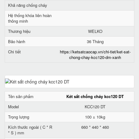
Khả năng chống cháy
Hệ thống khóa liên hoàn
thông minh
Thương hiệu
WELKO
Bảo hành
36 Tháng
Chi tiết
https://ketsatcaocap.vn/chi-tiet/ket-sat-
chong-chay-kcc120-dm-xanh
Tên sản phẩm
Két sắt chống cháy kcc120 DT
Model
KCC120 DT
Trọng lượng
100 ± 10kg
Kích thước ngoài ( C * R
660 * 440 * 460
* S ) mm