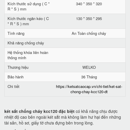
Kích thước sử dụng ( C *
340 * 350 * 320
R * S ) mm
Kích thước ngăn kéo ( C
130 * 350 * 295
* R * S ) mm
Tính năng
An Toàn chống cháy
Khả năng chống cháy
Hệ thống khóa liên hoàn
thông minh
Thương hiệu
WELKO
Bảo hành
36 Tháng
Chi tiết
https://ketsatcaocap.vn/chi-tiet/ket-sat-
chong-chay-kcc120-dt
két sắt chống cháy kcc120 đặc biệt
có khả năng chịu được
nhiệt độ cao bên ngoài két sắt mà không làm hư hại đến những
tài sản, hồ sơ, giấy tờ chưa đựng bên trong lòng.