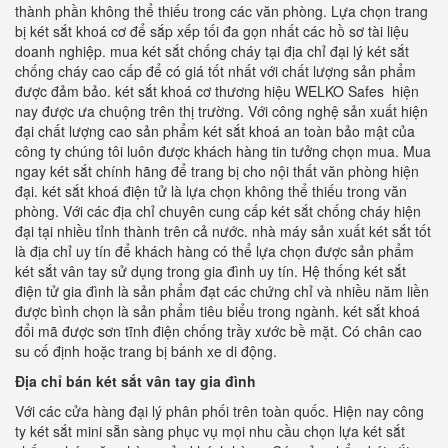
thành phần không thể thiếu trong các văn phòng. Lựa chọn trang
bị két sắt khoá cơ để sắp xếp tối đa gọn nhất các hồ sơ tài liệu
doanh nghiệp. mua két sắt chống cháy tại địa chỉ đại lý két sắt
chống cháy cao cấp để có giá tốt nhất với chất lượng sản phẩm
được đảm bảo. két sắt khoá cơ thương hiệu WELKO Safes hiện
nay được ưa chuộng trên thị trường. Với công nghệ sản xuất hiện
đại chất lượng cao sản phẩm két sắt khoá an toàn bảo mật của
công ty chúng tôi luôn được khách hàng tin tưởng chọn mua. Mua
ngay két sắt chính hãng để trang bị cho nội thất văn phòng hiện
đại. két sắt khoá điện tử là lựa chọn không thể thiếu trong văn
phòng. Với các địa chỉ chuyên cung cấp két sắt chống cháy hiện
đại tại nhiều tỉnh thành trên cả nước. nhà máy sản xuất két sắt tốt
là địa chỉ uy tín để khách hàng có thể lựa chọn được sản phẩm
két sắt vân tay sử dụng trong gia đình uy tín. Hệ thống két sắt
điện tử gia đình là sản phẩm đạt các chứng chỉ và nhiều năm liền
được bình chọn là sản phẩm tiêu biểu trong ngành. két sắt khoá
đổi mã được sơn tĩnh điện chống trầy xước bề mặt. Có chân cao
su cố định hoặc trang bị bánh xe di động.
Địa chỉ bán két sắt vân tay gia đình
Với các cửa hàng đại lý phân phối trên toàn quốc. Hiện nay công
ty két sắt mini sẵn sàng phục vụ mọi nhu cầu chọn lựa két sắt