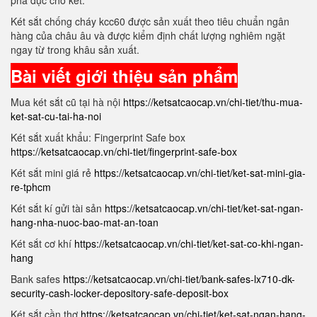
phá đục cho két.
Két sắt chống cháy kcc60 được sản xuất theo tiêu chuẩn ngân
hàng của châu âu và được kiểm định chất lượng nghiêm ngặt
ngay từ trong khâu sản xuất.
Bài viết giới thiệu sản phẩm
Mua két sắt cũ tại hà nội
https://ketsatcaocap.vn/chi-tiet/thu-mua-
ket-sat-cu-tai-ha-noi
Két sắt xuất khẩu: Fingerprint Safe box
https://ketsatcaocap.vn/chi-tiet/fingerprint-safe-box
Két sắt mini giá rẻ
https://ketsatcaocap.vn/chi-tiet/ket-sat-mini-gia-
re-tphcm
Két sắt kí gửi tài sản
https://ketsatcaocap.vn/chi-tiet/ket-sat-ngan-
hang-nha-nuoc-bao-mat-an-toan
Két sắt cơ khí
https://ketsatcaocap.vn/chi-tiet/ket-sat-co-khi-ngan-
hang
Bank safes
https://ketsatcaocap.vn/chi-tiet/bank-safes-lx710-dk-
security-cash-locker-depository-safe-deposit-box
Két sắt cần thơ
https://ketsatcaocap.vn/chi-tiet/ket-sat-ngan-hang-