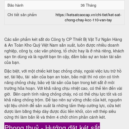
Bảo hành
36 Tháng
Chi tiết sản phẩm
https://ketsatcaocap.vn/chi-tiet/ket-sat-
chong-chay-kcc-110-van-tay
Các sản phẩm két sắt do Công ty CP Thiết Bị Vật Tư Ngân Hàng
& An Toàn Kho Quỹ Việt Nam sản xuất, luôn được nhiều doanh
nghiệp, công ty, các văn phòng, tổ chức hay là ở nhà riêng, khách
sạn tin dùng và là người bạn tin cậy, đảm bảo sự an toàn tài sản
của bạn.
Đặc biệt, với một chiếc két bạc chống cháy, ngoài việc lưu trữ hồ
sơ, tài liệu, tài sản của bạn an toàn, bảo mật thì nó còn có tính
năng chống cháy, bảo vệ tài sản của bạn trong két sắt ở môi
trường hỏa hoạn. Với khả năng chịu nhiệt cao, có thể lên đến vài
giờ. Bên cạnh tính năng chống cháy, nó có thể chịu lực tốt và có
khả năng chống trộm. Để tạo nên sự vững chắc của két, nguyên
vật liệu chính để sản xuất là những tấm thép cường lực, cửa két
được làm bằng thép dày được đúc liền khối, còn với thép siêu
cứng thì làm bản lề và thêm 4 chốt chìm phần cánh két.
Phong thuỷ - Hướng đặt két sắt