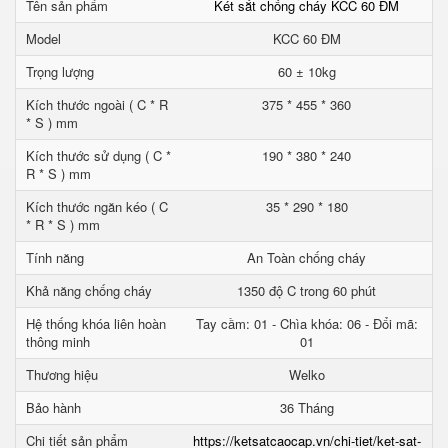
Tên sản phẩm
Két sắt chống cháy KCC 60 ĐM
Model
KCC 60 ĐM
Trọng lượng
60 ± 10kg
Kích thước ngoài ( C * R
375 * 455 * 360
* S ) mm
Kích thước sử dụng ( C *
190 * 380 * 240
R * S ) mm
Kích thước ngăn kéo ( C
35 * 290 * 180
* R * S ) mm
Tính năng
An Toàn chống cháy
Khả năng chống cháy
1350 độ C trong 60 phút
Hệ thống khóa liên hoàn
Tay cầm: 01 - Chìa khóa: 06 - Đổi mã:
thông minh
01
Thương hiệu
Welko
Bảo hành
36 Tháng
Chi tiết sản phẩm
https://ketsatcaocap.vn/chi-tiet/ket-sat-