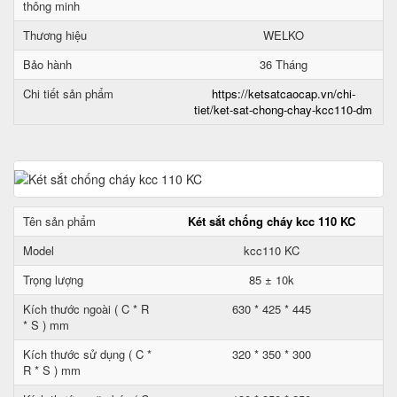
thông minh
Thương hiệu
WELKO
Bảo hành
36 Tháng
Chi tiết sản phẩm
https://ketsatcaocap.vn/chi-
tiet/ket-sat-chong-chay-kcc110-dm
Tên sản phẩm
Két sắt chống cháy kcc 110 KC
Model
kcc110 KC
Trọng lượng
85 ± 10k
Kích thước ngoài ( C * R
630 * 425 * 445
* S ) mm
Kích thước sử dụng ( C *
320 * 350 * 300
R * S ) mm