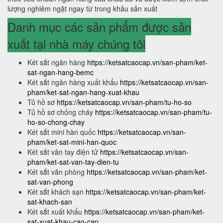
lượng nghiêm ngặt ngay từ trong khâu sản xuất
Danh mục các sản phẩm được sản
xuất tại nhà máy chúng tôi
Két sắt ngân hàng
https://ketsatcaocap.vn/san-pham/ket-
sat-ngan-hang-bemc
Két sắt ngân hàng xuất khẩu
https://ketsatcaocap.vn/san-
pham/ket-sat-ngan-hang-xuat-khau
Tủ hồ sơ
https://ketsatcaocap.vn/san-pham/tu-ho-so
Tủ hồ sơ chống cháy
https://ketsatcaocap.vn/san-pham/tu-
ho-so-chong-chay
Két sắt mini hàn quốc
https://ketsatcaocap.vn/san-
pham/ket-sat-mini-han-quoc
Két sắt vân tay điện tử
https://ketsatcaocap.vn/san-
pham/ket-sat-van-tay-dien-tu
Két sắt văn phòng
https://ketsatcaocap.vn/san-pham/ket-
sat-van-phong
Két sắt khách sạn
https://ketsatcaocap.vn/san-pham/ket-
sat-khach-san
Két sắt xuất khẩu
https://ketsatcaocap.vn/san-pham/ket-
sat-xuat-khau-cao-cap