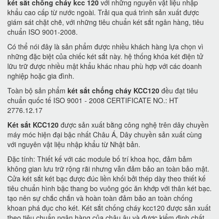
két sắt chống cháy kcc 120
với những nguyên vật liệu nhập
khẩu cao cấp từ nước ngoài. Trải qua quá trình sản xuất được
giám sát chặt chẽ, với những tiêu chuẩn két sắt ngân hàng, tiêu
chuẩn ISO 9001-2008.
Có thể nói đây là sản phẩm được nhiều khách hàng lựa chọn vì
những đặc biệt của chiếc két sắt này. hệ thống khóa két điện tử
lữu trữ được nhiều mật khẩu khác nhau phù hợp với các doanh
nghiệp hoặc gia đình.
Toàn bộ sản phẩm
két sắt chống cháy KCC120
đều đạt tiêu
chuẩn quốc tế ISO 9001 - 2008 CERTIFICATE NO.: HT
2776.12.17
Két sắt KCC120
được sản xuất bằng công nghệ trên dây chuyền
máy móc hiện đại bậc nhất Châu Á, Dây chuyền sản xuất cùng
với nguyên vật liệu nhập khẩu từ Nhật bản.
Đặc tính: Thiết kế với các module bố trí khoa học, đảm bảm
không gian lưu trữ rộng rãi nhưng vẫn đảm bảo an toàn bảo mật.
Cửa két sắt két bạc được đúc liền khối bởi thép dày theo thiết kế
tiêu chuẩn hình bậc thang bo vuông góc ăn khớp với thân két bạc.
tạo nên sự chắc chắn và hoàn toàn đảm bảo an toàn chống
khoan phá đục cho két. Két sắt chống cháy kcc120 được sản xuất
theo tiêu chuẩn ngân hàng của châu âu và được kiểm định chất