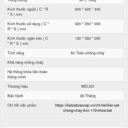
Kích thước ngoài ( C * R
630 * 425 * 445
* S ) mm
Kích thước sử dụng ( C *
320 * 350 * 300
R * S ) mm
Kích thước ngăn kéo ( C
130 * 350 * 250
* R * S ) mm
Tính năng
An Toàn chống cháy
Khả năng chống cháy
Hệ thống khóa liên hoàn
thông minh
Thương hiệu
WELKO
Bảo hành
36 Tháng
Chi tiết sản phẩm
https://ketsatcaocap.vn/chi-tiet/ket-sat-
chong-chay-kcc-110-khoa-bat