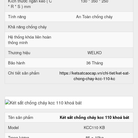
Kích thước ngăn kéo ( C
130 * 350 * 250
* R * S ) mm
Tính năng
An Toàn chống cháy
Khả năng chống cháy
Hệ thống khóa liên hoàn
thông minh
Thương hiệu
WELKO
Bảo hành
36 Tháng
Chi tiết sản phẩm
https://ketsatcaocap.vn/chi-tiet/ket-sat-
chong-chay-kcc-110-kc
Tên sản phẩm
Két sắt chống cháy kcc 110 khoá bát
Model
KCC110 KB
Trọng lượng
85 ± 10kg