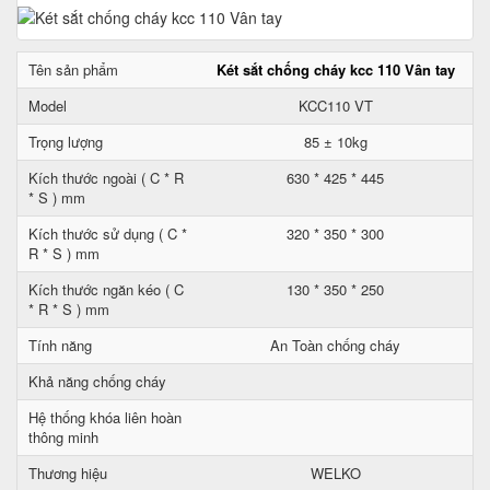
Tên sản phẩm
Két sắt chống cháy kcc 110 Vân tay
Model
KCC110 VT
Trọng lượng
85 ± 10kg
Kích thước ngoài ( C * R
630 * 425 * 445
* S ) mm
Kích thước sử dụng ( C *
320 * 350 * 300
R * S ) mm
Kích thước ngăn kéo ( C
130 * 350 * 250
* R * S ) mm
Tính năng
An Toàn chống cháy
Khả năng chống cháy
Hệ thống khóa liên hoàn
thông minh
Thương hiệu
WELKO