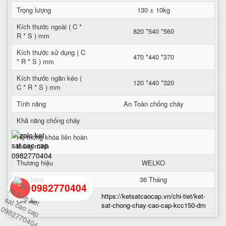
Trọng lượng
130 ± 10kg
Kích thước ngoài ( C *
820 *540 *560
R * S ) mm
Kích thước sử dụng ( C
470 *440 *370
* R * S ) mm
Kích thước ngăn kéo (
120 *440 *320
C * R * S ) mm
Tính năng
An Toàn chống cháy
Khả năng chống cháy
Hệ thống khóa liên hoàn
thông minh
Thương hiệu
WELKO
Bảo hành
36 Tháng
0982770404
https://ketsatcaocap.vn/chi-tiet/ket-
Chi tiết
sat-chong-chay-cao-cap-kcc150-dm
back