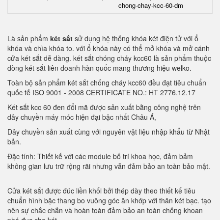
chong-chay-kcc-60-dm
Là sản phẩm
két sắt
sử dụng hệ thống khóa két điện tử với ổ
khóa và chìa khóa to. với ổ khóa này có thể mở khóa và mở cánh
cửa két sắt dễ dàng. két sắt chóng cháy kcc60 là sản phẩm thuộc
dòng két sắt liên doanh hàn quốc mang thương hiệu welko.
Toàn bộ sản phẩm két sắt chống cháy kcc60 đều đạt tiêu chuẩn
quốc tế ISO 9001 - 2008 CERTIFICATE NO.: HT 2776.12.17
Két sắt kcc 60 đen đổi mã được sản xuất bằng công nghệ trên
dây chuyền máy móc hiện đại bậc nhất Châu Á,
Dây chuyền sản xuất cùng với nguyên vật liệu nhập khẩu từ Nhật
bản.
Đặc tính: Thiết kế với các module bố trí khoa học, đảm bảm
không gian lưu trữ rộng rãi nhưng vẫn đảm bảo an toàn bảo mật.
Cửa két sắt được đúc liền khối bởi thép dày theo thiết kế tiêu
chuẩn hình bậc thang bo vuông góc ăn khớp với thân két bạc. tạo
nên sự chắc chắn và hoàn toàn đảm bảo an toàn chống khoan