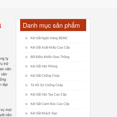
à
Danh mục sản phẩm
Két Sắt Ngân Hàng BEMC
Két Sắt Xuất Khẩu Cao Cấp
Bốt Điều Khiển Giao Thông
ông ty
ưu trữ
Két Sắt Văn Phòng
ian văn
t vân
Két Sắt Chống Cháy
hống
n đại
Tủ Hồ Sơ Chống Cháy
Két Sắt Vân Tay Cao Cấp
Két Sắt Cánh Đúc Cao Cấp
 vụ mọi
Két Sắt Khách Sạn
với nền