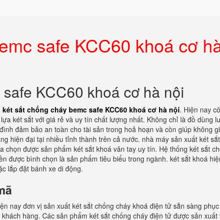
 bemc safe KCC60 khoá cơ h
c safe KCC60 khoá cơ hà nội
n
két sắt chống cháy bemc safe KCC60 khoá cơ hà nội
. Hiện nay c
lựa két sắt với giá rẻ và uy tín chất lượng nhất. Không chỉ là đồ dùng l
ia đình đảm bảo an toàn cho tài sản trong hoả hoạn và còn giúp không g
g hiện đại tại nhiều tỉnh thành trên cả nước. nhà máy sản xuất két sắ
lựa chọn được sản phẩm két sắt khoá vân tay uy tín. Hệ thống két sắt c
ền được bình chọn là sản phẩm tiêu biểu trong ngành. két sắt khoá hiệ
ặc lắp đặt bánh xe di động.
mã
iện nay đơn vị sản xuất két sắt chống cháy khoá điện tử sẵn sàng phục
 khách hàng. Các sản phẩm két sắt chống cháy điện tử được sản xuất 