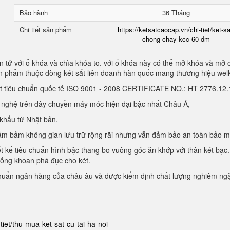
Bảo hành
36 Tháng
Chi tiết sản phẩm
https://ketsatcaocap.vn/chi-tiet/ket-sa
chong-chay-kcc-60-dm
 tử với ổ khóa và chìa khóa to. với ổ khóa này có thể mở khóa và mở 
sản phẩm thuộc dòng két sắt liên doanh hàn quốc mang thương hiệu we
ạt tiêu chuẩn quốc tế ISO 9001 - 2008 CERTIFICATE NO.: HT 2776.1
g nghệ trên dây chuyền máy móc hiện đại bậc nhất Châu Á,
 khẩu từ Nhật bản.
, đảm bảm không gian lưu trữ rộng rãi nhưng vẫn đảm bảo an toàn bảo 
ết kế tiêu chuẩn hình bậc thang bo vuông góc ăn khớp với thân két bạc.
hống khoan phá đục cho két.
chuẩn ngân hàng của châu âu và được kiểm định chất lượng nghiêm ng
-tiet/thu-mua-ket-sat-cu-tai-ha-noi