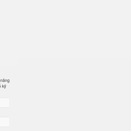
 năng
ố kỹ