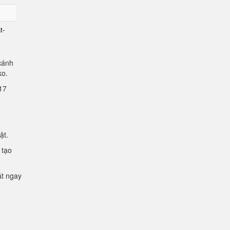
t-
cánh
lko.
2.17
mật.
 tạo
ặt ngay