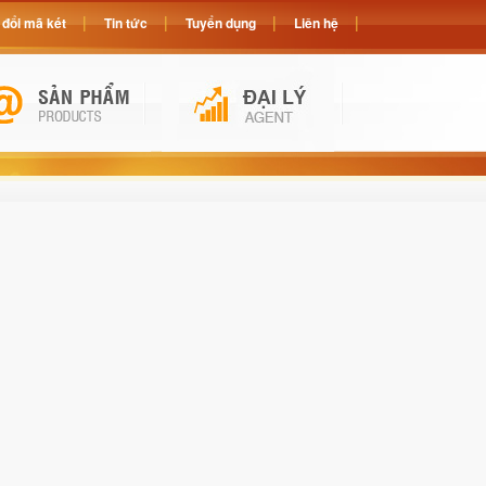
đổi mã két
Tin tức
Tuyển dụng
Liên hệ