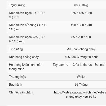
Trọng lượng
60 ± 10kg
Kích thước ngoài ( C * R *
375 * 455 * 360
S ) mm
Kích thước sử dụng ( C * R
190 * 380 * 240
* S ) mm
Kích thước ngăn kéo ( C *
35 * 290 * 180
R * S ) mm
Tính năng
An Toàn chống cháy
Khả năng chống cháy
1350 độ C trong 60 phút
Hệ thống khóa liên hoàn
Tay cầm: 01 - Chìa khóa: 06 - Đổi mã:
thông minh
Thương hiệu
Welko
Bảo hành
36 Tháng
Chi tiết sản phẩm
https://ketsatcaocap.vn/chi-tiet/ket-sa
chong-chay-kcc-60-kc