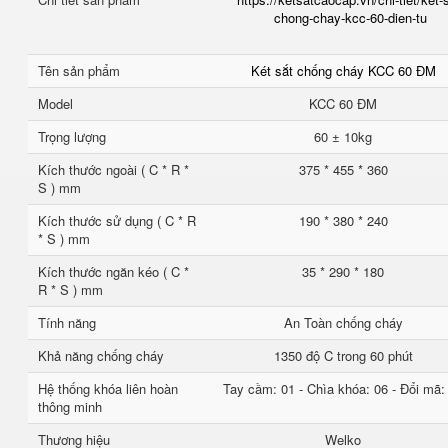
chong-chay-kcc-60-dien-tu
Tên sản phẩm
Két sắt chống cháy KCC 60 ĐM
Model
KCC 60 ĐM
Trọng lượng
60 ± 10kg
Kích thước ngoài ( C * R *
375 * 455 * 360
S ) mm
Kích thước sử dụng ( C * R
190 * 380 * 240
* S ) mm
Kích thước ngăn kéo ( C *
35 * 290 * 180
R * S ) mm
Tính năng
An Toàn chống cháy
Khả năng chống cháy
1350 độ C trong 60 phút
Hệ thống khóa liên hoàn
Tay cầm: 01 - Chìa khóa: 06 - Đổi mã:
thông minh
Thương hiệu
Welko