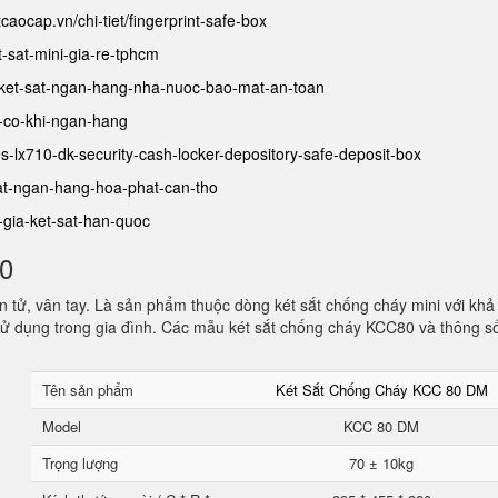
tcaocap.vn/chi-tiet/fingerprint-safe-box
et-sat-mini-gia-re-tphcm
et/ket-sat-ngan-hang-nha-nuoc-bao-mat-an-toan
at-co-khi-ngan-hang
fes-lx710-dk-security-cash-locker-depository-safe-deposit-box
-sat-ngan-hang-hoa-phat-can-tho
o-gia-ket-sat-han-quoc
80
 tử, vân tay. Là sản phẩm thuộc dòng két sắt chống cháy mini với khả
ử dụng trong gia đình. Các mẫu két sắt chống cháy KCC80 và thông s
Tên sản phẩm
Két Sắt Chống Cháy KCC 80 DM
Model
KCC 80 DM
Trọng lượng
70 ± 10kg