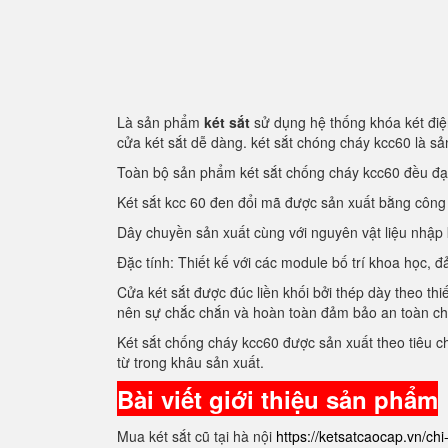
Là sản phẩm
két sắt
sử dụng hệ thống khóa két điện
cửa két sắt dễ dàng. két sắt chóng cháy kcc60 là 
Toàn bộ sản phẩm két sắt chống cháy kcc60 đều đ
Két sắt kcc 60 đen đổi mã được sản xuất bằng côn
Dây chuyền sản xuất cùng với nguyên vật liệu nhập
Đặc tính: Thiết kế với các module bố trí khoa học
Cửa két sắt được đúc liền khối bởi thép dày theo thi
nên sự chắc chắn và hoàn toàn đảm bảo an toàn c
Két sắt chống cháy kcc60 được sản xuất theo tiêu 
từ trong khâu sản xuất.
Bài viết giới thiệu sản phẩm
Mua két sắt cũ tại hà nội
https://ketsatcaocap.vn/chi