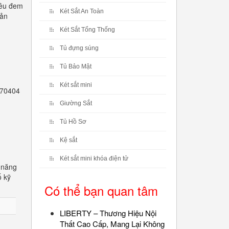
iêu đem
Két Sắt An Toàn
sản
Két Sắt Tổng Thống
Tủ đựng súng
Tủ Bảo Mật
Két sắt mini
2770404
Giường Sắt
Tủ Hồ Sơ
Kệ sắt
Két sắt mini khóa điện tử
 năng
ố kỹ
Có thể bạn quan tâm
LIBERTY – Thương Hiệu Nội
Thất Cao Cấp, Mang Lại Không