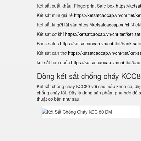
Két sắt xuất khẩu: Fingerprint Safe box
https://ketsa
Két sắt mini giá rẻ
https://ketsatcaocap.vn/chi-tiet/k
Két sắt kí gửi tài sản
https://ketsatcaocap.vn/chi-ti
Két sắt cơ khí
https://ketsatcaocap.vn/chi-tiet/ket-s
Bank safes
https://ketsatcaocap.vn/chi-tiet/bank-sa
Két sắt cần thơ
https://ketsatcaocap.vn/chi-tiet/ket
két sắt hàn quốc
https://ketsatcaocap.vn/chi-tiet/ba
Dòng két sắt chống cháy KCC
Két sắt chống cháy KCC80 với các mẫu khoá cơ, điện
chống cháy tốt. Đây là dòng sản phẩm phù hợp để s
thuật cơ bản như sau: