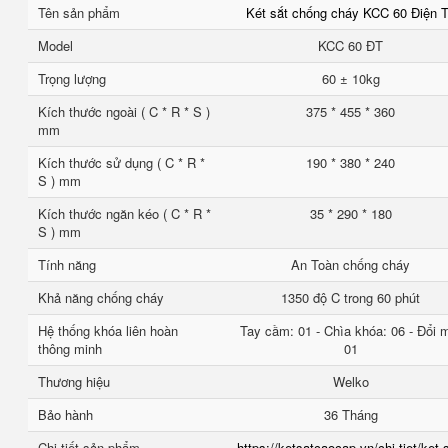
Tên sản phẩm
Két sắt chống cháy KCC 60 Điện 
Model
KCC 60 ĐT
Trọng lượng
60 ± 10kg
Kích thước ngoài ( C * R * S )
375 * 455 * 360
mm
Kích thước sử dụng ( C * R *
190 * 380 * 240
S ) mm
Kích thước ngăn kéo ( C * R *
35 * 290 * 180
S ) mm
Tính năng
An Toàn chống cháy
Khả năng chống cháy
1350 độ C trong 60 phút
Hệ thống khóa liên hoàn
Tay cầm: 01 - Chìa khóa: 06 - Đổi 
thông minh
01
Thương hiệu
Welko
Bảo hành
36 Tháng
Chi tiết sản phẩm
https://ketsatcaocap.vn/chi-tiet/ket-