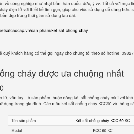
lớn về công nghiệp như nhật bản, hàn quốc, đức, ý vv. Tất cả với mục t
cháy điện tử với thiết kế tinh gọn, giúp cho việc sử dụng dễ dàng hơn. 
ền đẹp trong thời gian sử dụng lâu dài.
//ketsatcaocap.vn/san-pham/ket-sat-chong-chay
 rẻ quý khách hàng có thể gọi ngay cho chúng tôi theo số hotline: 098
hống cháy được ưa chuộng nhất
60
 tử, vân tay. Là sản phẩm thuộc dòng két sắt chống cháy mini với khả
ử dụng trong gia đình. Các mẫu két sắt chống cháy KCC60 và thông s
Tên sản phẩm
Két sắt chống cháy KCC 60 KC
Model
KCC 60 KC