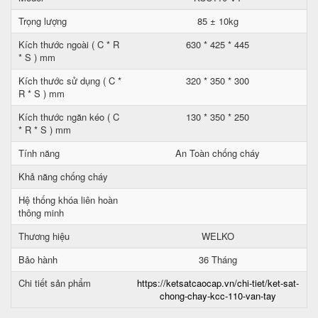
Trọng lượng
85 ± 10kg
Kích thước ngoài ( C * R
630 * 425 * 445
* S ) mm
Kích thước sử dụng ( C *
320 * 350 * 300
R * S ) mm
Kích thước ngăn kéo ( C
130 * 350 * 250
* R * S ) mm
Tính năng
An Toàn chống cháy
Khả năng chống cháy
Hệ thống khóa liên hoàn
thông minh
Thương hiệu
WELKO
Bảo hành
36 Tháng
Chi tiết sản phẩm
https://ketsatcaocap.vn/chi-tiet/ket-sat-
chong-chay-kcc-110-van-tay