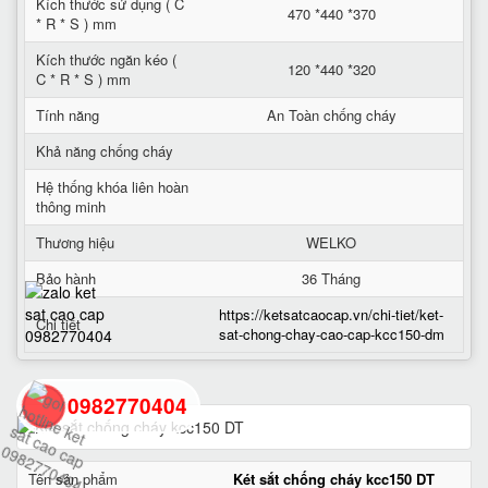
Kích thước sử dụng ( C
470 *440 *370
* R * S ) mm
Kích thước ngăn kéo (
120 *440 *320
C * R * S ) mm
Tính năng
An Toàn chống cháy
Khả năng chống cháy
Hệ thống khóa liên hoàn
thông minh
Thương hiệu
WELKO
Bảo hành
36 Tháng
https://ketsatcaocap.vn/chi-tiet/ket-
Chi tiết
sat-chong-chay-cao-cap-kcc150-dm
0982770404
back
Tên sản phẩm
Két sắt chống cháy kcc150 DT