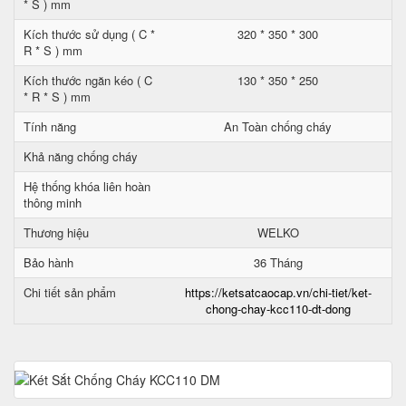
* S ) mm
Kích thước sử dụng ( C *
320 * 350 * 300
R * S ) mm
Kích thước ngăn kéo ( C
130 * 350 * 250
* R * S ) mm
Tính năng
An Toàn chống cháy
Khả năng chống cháy
Hệ thống khóa liên hoàn
thông minh
Thương hiệu
WELKO
Bảo hành
36 Tháng
Chi tiết sản phẩm
https://ketsatcaocap.vn/chi-tiet/ket-
chong-chay-kcc110-dt-dong