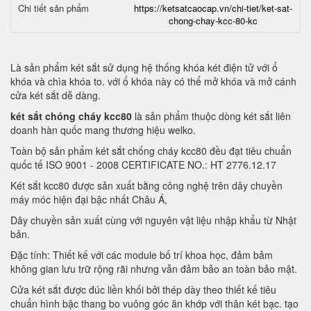
Chi tiết sản phẩm
https://ketsatcaocap.vn/chi-tiet/ket-sat-
chong-chay-kcc-80-kc
Là sản phẩm két sắt sử dụng hệ thống khóa két điện tử với ổ
khóa và chìa khóa to. với ổ khóa này có thể mở khóa và mở cánh
cửa két sắt dễ dàng.
két sắt chóng cháy kcc80
là sản phẩm thuộc dòng két sắt liên
doanh hàn quốc mang thương hiệu welko.
Toàn bộ sản phẩm két sắt chống cháy kcc80 đều đạt tiêu chuẩn
quốc tế ISO 9001 - 2008 CERTIFICATE NO.: HT 2776.12.17
Két sắt kcc80 được sản xuất bằng công nghệ trên dây chuyền
máy móc hiện đại bậc nhất Châu Á,
Dây chuyền sản xuất cùng với nguyên vật liệu nhập khẩu từ Nhật
bản.
Đặc tính: Thiết kế với các module bố trí khoa học, đảm bảm
không gian lưu trữ rộng rãi nhưng vẫn đảm bảo an toàn bảo mật.
Cửa két sắt được đúc liền khối bởi thép dày theo thiết kế tiêu
chuẩn hình bậc thang bo vuông góc ăn khớp với thân két bạc. tạo