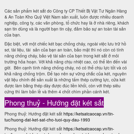
Các sản phẩm két sắt do Công ty CP Thiết Bị Vật Tư Ngân Hàng
& An Toàn Kho Quỹ Việt Nam sản xuất, luôn được nhiều doanh
nghiệp, công ty, các văn phòng, tổ chức hay là ở nhà riêng, khách
sạn tin dùng và là người bạn tin cậy, đảm bảo sự an toàn tài sản
của bạn.
Đặc biệt, với một chiếc két bạc chống cháy, ngoài việc lưu trữ hồ
sơ, tài liệu, tài sản của bạn an toàn, bảo mật thì nó còn có tính
năng chống cháy, bảo vệ tài sản của bạn trong két sắt ở môi
trường hỏa hoạn. Với khả năng chịu nhiệt cao, có thể lên đến vài
giờ. Bên cạnh tính năng chống cháy, nó có thể chịu lực tốt và có
khả năng chống trộm. Để tạo nên sự vững chắc của két, nguyên
vật liệu chính để sản xuất là những tấm thép cường lực, cửa két
được làm bằng thép dày được đúc liền khối, còn với thép siêu
cứng thì làm bản lề và thêm 4 chốt chìm phần cánh két.
Phong thuỷ - Hướng đặt két sắt
Phong thuỷ: Hướng đặt két sắt
https://ketsatcaocap.vn/tin-
tuc/huong-dat-ket-sat-cho-tuoi-quy-dau-1993
Phong thuỷ: Hướng đặt két sắt
https://ketsatcaocap.vn/tin-