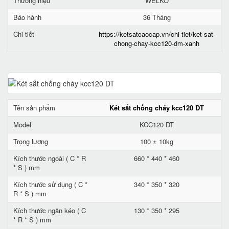
Thương hiệu
WELKO
Bảo hành
36 Tháng
Chi tiết
https://ketsatcaocap.vn/chi-tiet/ket-sat-
chong-chay-kcc120-dm-xanh
Tên sản phẩm
Két sắt chống cháy kcc120 DT
Model
KCC120 DT
Trọng lượng
100 ± 10kg
Kích thước ngoài ( C * R
660 * 440 * 460
* S ) mm
Kích thước sử dụng ( C *
340 * 350 * 320
R * S ) mm
Kích thước ngăn kéo ( C
130 * 350 * 295
* R * S ) mm