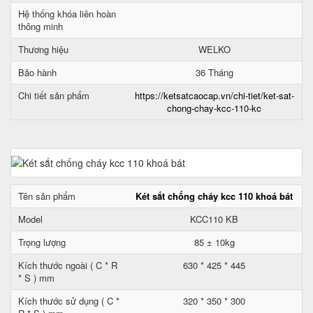
Hệ thống khóa liên hoàn
thông minh
Thương hiệu
WELKO
Bảo hành
36 Tháng
Chi tiết sản phẩm
https://ketsatcaocap.vn/chi-tiet/ket-sat-
chong-chay-kcc-110-kc
Tên sản phẩm
Két sắt chống cháy kcc 110 khoá bát
Model
KCC110 KB
Trọng lượng
85 ± 10kg
Kích thước ngoài ( C * R
630 * 425 * 445
* S ) mm
Kích thước sử dụng ( C *
320 * 350 * 300