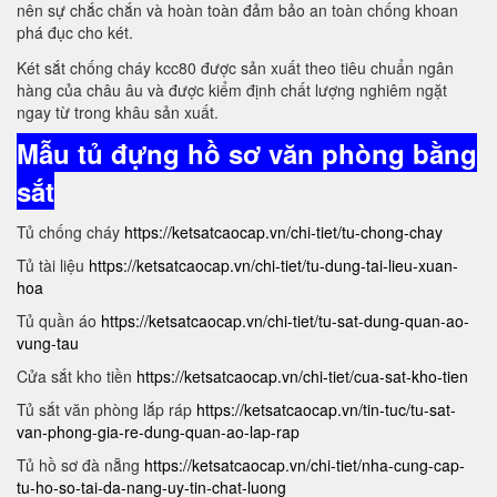
nên sự chắc chắn và hoàn toàn đảm bảo an toàn chống khoan
phá đục cho két.
Két sắt chống cháy kcc80 được sản xuất theo tiêu chuẩn ngân
hàng của châu âu và được kiểm định chất lượng nghiêm ngặt
ngay từ trong khâu sản xuất.
Mẫu tủ đựng hồ sơ văn phòng bằng
sắt
Tủ chống cháy
https://ketsatcaocap.vn/chi-tiet/tu-chong-chay
Tủ tài liệu
https://ketsatcaocap.vn/chi-tiet/tu-dung-tai-lieu-xuan-
hoa
Tủ quần áo
https://ketsatcaocap.vn/chi-tiet/tu-sat-dung-quan-ao-
vung-tau
Cửa sắt kho tiền
https://ketsatcaocap.vn/chi-tiet/cua-sat-kho-tien
Tủ sắt văn phòng lắp ráp
https://ketsatcaocap.vn/tin-tuc/tu-sat-
van-phong-gia-re-dung-quan-ao-lap-rap
Tủ hồ sơ đà nẵng
https://ketsatcaocap.vn/chi-tiet/nha-cung-cap-
tu-ho-so-tai-da-nang-uy-tin-chat-luong