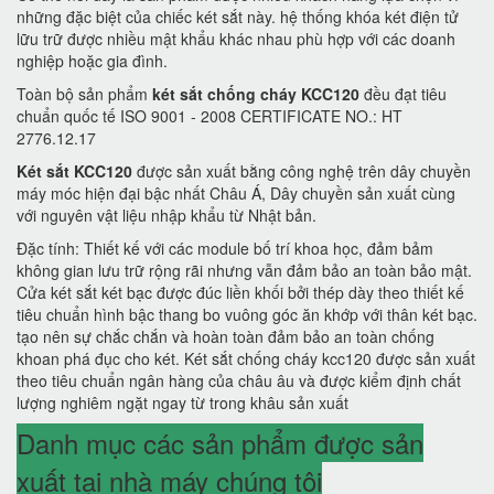
những đặc biệt của chiếc két sắt này. hệ thống khóa két điện tử
lữu trữ được nhiều mật khẩu khác nhau phù hợp với các doanh
nghiệp hoặc gia đình.
Toàn bộ sản phẩm
két sắt chống cháy KCC120
đều đạt tiêu
chuẩn quốc tế ISO 9001 - 2008 CERTIFICATE NO.: HT
2776.12.17
Két sắt KCC120
được sản xuất bằng công nghệ trên dây chuyền
máy móc hiện đại bậc nhất Châu Á, Dây chuyền sản xuất cùng
với nguyên vật liệu nhập khẩu từ Nhật bản.
Đặc tính: Thiết kế với các module bố trí khoa học, đảm bảm
không gian lưu trữ rộng rãi nhưng vẫn đảm bảo an toàn bảo mật.
Cửa két sắt két bạc được đúc liền khối bởi thép dày theo thiết kế
tiêu chuẩn hình bậc thang bo vuông góc ăn khớp với thân két bạc.
tạo nên sự chắc chắn và hoàn toàn đảm bảo an toàn chống
khoan phá đục cho két. Két sắt chống cháy kcc120 được sản xuất
theo tiêu chuẩn ngân hàng của châu âu và được kiểm định chất
lượng nghiêm ngặt ngay từ trong khâu sản xuất
Danh mục các sản phẩm được sản
xuất tại nhà máy chúng tôi