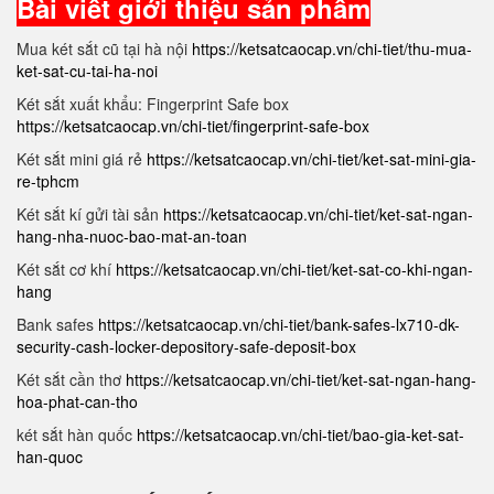
Bài viết giới thiệu sản phẩm
Mua két sắt cũ tại hà nội
https://ketsatcaocap.vn/chi-tiet/thu-mua-
ket-sat-cu-tai-ha-noi
Két sắt xuất khẩu: Fingerprint Safe box
https://ketsatcaocap.vn/chi-tiet/fingerprint-safe-box
Két sắt mini giá rẻ
https://ketsatcaocap.vn/chi-tiet/ket-sat-mini-gia-
re-tphcm
Két sắt kí gửi tài sản
https://ketsatcaocap.vn/chi-tiet/ket-sat-ngan-
hang-nha-nuoc-bao-mat-an-toan
Két sắt cơ khí
https://ketsatcaocap.vn/chi-tiet/ket-sat-co-khi-ngan-
hang
Bank safes
https://ketsatcaocap.vn/chi-tiet/bank-safes-lx710-dk-
security-cash-locker-depository-safe-deposit-box
Két sắt cần thơ
https://ketsatcaocap.vn/chi-tiet/ket-sat-ngan-hang-
hoa-phat-can-tho
két sắt hàn quốc
https://ketsatcaocap.vn/chi-tiet/bao-gia-ket-sat-
han-quoc