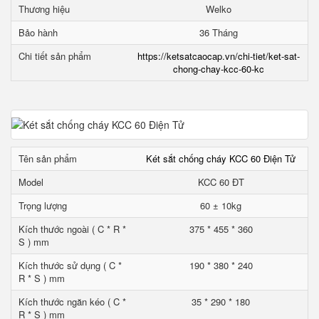
Thương hiệu
Welko
Bảo hành
36 Tháng
Chi tiết sản phẩm
https://ketsatcaocap.vn/chi-tiet/ket-sat-
chong-chay-kcc-60-kc
Tên sản phẩm
Két sắt chống cháy KCC 60 Điện Tử
Model
KCC 60 ĐT
Trọng lượng
60 ± 10kg
Kích thước ngoài ( C * R *
375 * 455 * 360
S ) mm
Kích thước sử dụng ( C *
190 * 380 * 240
R * S ) mm
Kích thước ngăn kéo ( C *
35 * 290 * 180
R * S ) mm