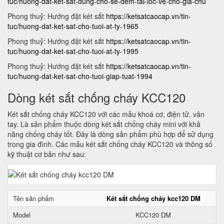
tuc/huong-dat-ket-sat-dung-cho-se-dem-tai-loc-ve-cho-gia-chu
Phong thuỷ: Hướng đặt két sắt
https://ketsatcaocap.vn/tin-
tuc/huong-dat-ket-sat-cho-tuoi-at-ty-1965
Phong thuỷ: Hướng đặt két sắt
https://ketsatcaocap.vn/tin-
tuc/huong-dat-ket-sat-cho-tuoi-at-ty-1995
Phong thuỷ: Hướng đặt két sắt
https://ketsatcaocap.vn/tin-
tuc/huong-dat-ket-sat-cho-tuoi-giap-tuat-1994
Dòng két sắt chống cháy KCC120
Két sắt chống cháy KCC120 với các mẫu khoá cơ, điện tử, vân
tay. Là sản phẩm thuộc dòng két sắt chống cháy mini với khả
năng chống cháy tốt. Đây là dòng sản phẩm phù hợp để sử dụng
trong gia đình. Các mẫu két sắt chống cháy KCC120 và thông số
kỹ thuật cơ bản như sau:
Tên sản phẩm
Két sắt chống cháy kcc120 DM
Model
KCC120 DM