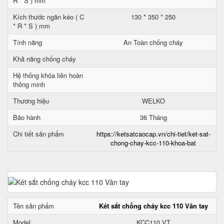
R * S ) mm
Kích thước ngăn kéo ( C
130 * 350 * 250
* R * S ) mm
Tính năng
An Toàn chống cháy
Khả năng chống cháy
Hệ thống khóa liên hoàn
thông minh
Thương hiệu
WELKO
Bảo hành
36 Tháng
Chi tiết sản phẩm
https://ketsatcaocap.vn/chi-tiet/ket-sat-
chong-chay-kcc-110-khoa-bat
Tên sản phẩm
Két sắt chống cháy kcc 110 Vân tay
Model
KCC110 VT