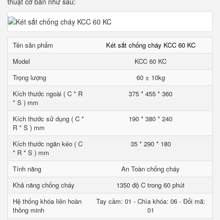
thuật cơ bản như sau:
Tên sản phẩm
Két sắt chống cháy KCC 60 KC
Model
KCC 60 KC
Trọng lượng
60 ± 10kg
Kích thước ngoài ( C * R
375 * 455 * 360
* S ) mm
Kích thước sử dụng ( C *
190 * 380 * 240
R * S ) mm
Kích thước ngăn kéo ( C
35 * 290 * 180
* R * S ) mm
Tính năng
An Toàn chống cháy
Khả năng chống cháy
1350 độ C trong 60 phút
Hệ thống khóa liên hoàn
Tay cầm: 01 - Chìa khóa: 06 - Đổi mã:
thông minh
01