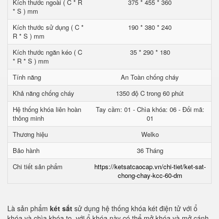
Kích thước ngoài ( C * R
375 * 455 * 360
* S ) mm
Kích thước sử dụng ( C *
190 * 380 * 240
R * S ) mm
Kích thước ngăn kéo ( C
35 * 290 * 180
* R * S ) mm
Tính năng
An Toàn chống cháy
Khả năng chống cháy
1350 độ C trong 60 phút
Hệ thống khóa liên hoàn
Tay cầm: 01 - Chìa khóa: 06 - Đổi mã:
thông minh
01
Thương hiệu
Welko
Bảo hành
36 Tháng
Chi tiết sản phẩm
https://ketsatcaocap.vn/chi-tiet/ket-sat-
chong-chay-kcc-60-dm
Là sản phẩm
két sắt
sử dụng hệ thống khóa két điện tử với ổ
khóa và chìa khóa to. với ổ khóa này có thể mở khóa và mở cánh