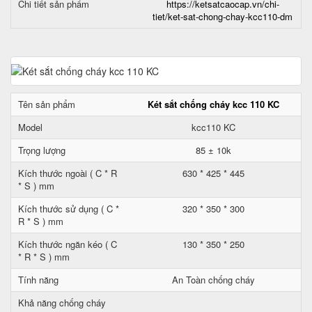
Chi tiết sản phẩm
https://ketsatcaocap.vn/chi-
tiet/ket-sat-chong-chay-kcc110-dm
Tên sản phẩm
Két sắt chống cháy kcc 110 KC
Model
kcc110 KC
Trọng lượng
85 ± 10k
Kích thước ngoài ( C * R
630 * 425 * 445
* S ) mm
Kích thước sử dụng ( C *
320 * 350 * 300
R * S ) mm
Kích thước ngăn kéo ( C
130 * 350 * 250
* R * S ) mm
Tính năng
An Toàn chống cháy
Khả năng chống cháy