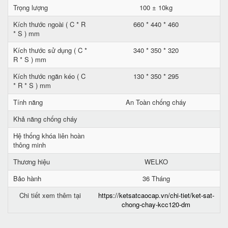
Trọng lượng
100 ± 10kg
Kích thước ngoài ( C * R
660 * 440 * 460
* S ) mm
Kích thước sử dụng ( C *
340 * 350 * 320
R * S ) mm
Kích thước ngăn kéo ( C
130 * 350 * 295
* R * S ) mm
Tính năng
An Toàn chống cháy
Khả năng chống cháy
Hệ thống khóa liên hoàn
thông minh
Thương hiệu
WELKO
Bảo hành
36 Tháng
Chi tiết xem thêm tại
https://ketsatcaocap.vn/chi-tiet/ket-sat-
chong-chay-kcc120-dm