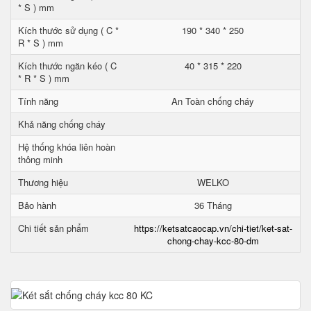
* S ) mm
Kích thước sử dụng ( C *
190 * 340 * 250
R * S ) mm
Kích thước ngăn kéo ( C
40 * 315 * 220
* R * S ) mm
Tính năng
An Toàn chống cháy
Khả năng chống cháy
Hệ thống khóa liên hoàn
thông minh
Thương hiệu
WELKO
Bảo hành
36 Tháng
Chi tiết sản phẩm
https://ketsatcaocap.vn/chi-tiet/ket-sat-
chong-chay-kcc-80-dm