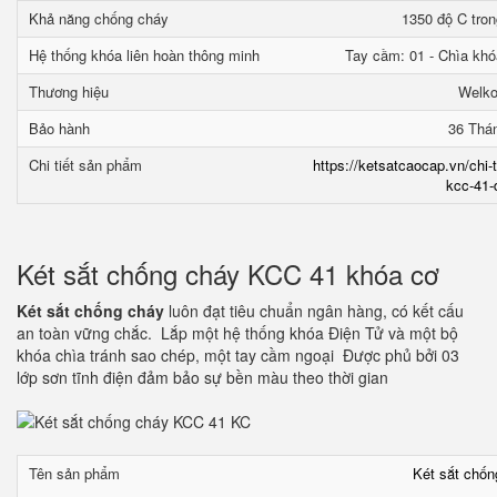
Khả năng chống cháy
1350 độ C tron
Hệ thống khóa liên hoàn thông minh
Tay cầm: 01 - Chìa khó
Thương hiệu
Welk
Bảo hành
36 Thá
Chi tiết sản phẩm
https://ketsatcaocap.vn/chi-
kcc-41-
Két sắt chống cháy KCC 41 khóa cơ
Két sắt chống cháy
luôn đạt tiêu chuẩn ngân hàng, có kết cấu
an toàn vững chắc. Lắp một hệ thống khóa Điện Tử và một bộ
khóa chìa tránh sao chép, một tay cầm ngoại Được phủ bởi 03
lớp sơn tĩnh điện đảm bảo sự bền màu theo thời gian
Tên sản phẩm
Két sắt chố