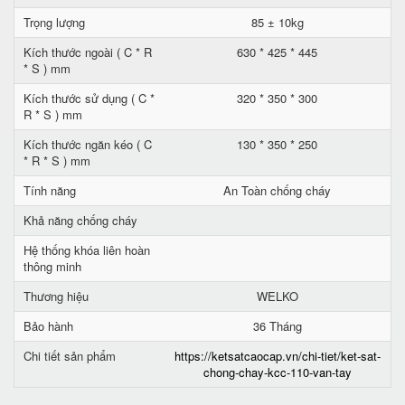
Trọng lượng
85 ± 10kg
Kích thước ngoài ( C * R
630 * 425 * 445
* S ) mm
Kích thước sử dụng ( C *
320 * 350 * 300
R * S ) mm
Kích thước ngăn kéo ( C
130 * 350 * 250
* R * S ) mm
Tính năng
An Toàn chống cháy
Khả năng chống cháy
Hệ thống khóa liên hoàn
thông minh
Thương hiệu
WELKO
Bảo hành
36 Tháng
Chi tiết sản phẩm
https://ketsatcaocap.vn/chi-tiet/ket-sat-
chong-chay-kcc-110-van-tay