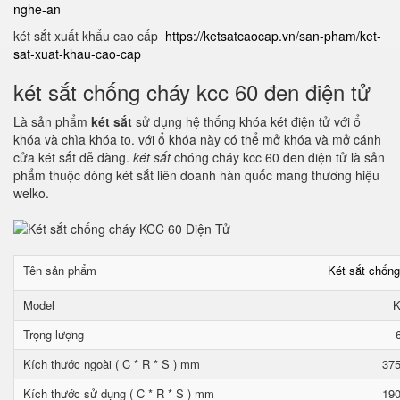
nghe-an
két sắt xuất khẩu cao cấp
https://ketsatcaocap.vn/san-pham/ket-
sat-xuat-khau-cao-cap
két sắt chống cháy kcc 60 đen điện tử
Là sản phẩm
két sắt
sử dụng hệ thống khóa két điện tử với ổ
khóa và chìa khóa to. với ổ khóa này có thể mở khóa và mở cánh
cửa két sắt dễ dàng.
két sắt
chóng cháy kcc 60 đen điện tử là sản
phẩm thuộc dòng két sắt liên doanh hàn quốc mang thương hiệu
welko.
Tên sản phẩm
Két sắt chốn
Model
K
Trọng lượng
Kích thước ngoài ( C * R * S ) mm
375
Kích thước sử dụng ( C * R * S ) mm
190