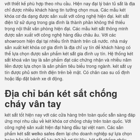
với thiết kế phù hợp theo nhu cầu. Hiện nay đại lý bán tủ sắt là địa
chỉ được nhiều khách hàng tin tưởng chọn mua. Các mẫu két
khóa cơ đa dạng được sản xuất với công nghệ hiện đại. két sắt
điện tử sử dụng trong gia đình là thành phần không thể thiếu
trọng nội thất văn phòng hiện đại. Các mẫu két sắt thông minh
được sản xuất với công nghệ hàng đầu châu âu. Với các
showroom hiện đại tại nhiều tỉnh thành trên cả nước. nhà máy
sản xuất két khóa cơ gia đình là địa chỉ uy tín để khách hàng có
thể lựa chọn được sản phẩm két sắt gia đình uy tín. Hệ thống két
sắt khoá vân tay là sản phẩm đạt các chứng nhận và nhiều năm
liền được lựa chọn là sản phẩm tiêu biểu trong ngành. két sắt uy
tín được phủ sơn tĩnh điện trên bề mặt. Có chân cao su cố định
hoặc lắp đặt bánh xe di động.
Địa chỉ bán két sắt chống
cháy vân tay
két sắt tốt hiện nay với các cửa hàng trên toàn quốc sẵn sàng đáp
ứng mọi nhu cầu về két khóa cơ chống cháy trên toàn quốc. Với
công nghệ sản xuất hiện đại hàng đầu tại việt nam. Các sản
phẩm két sắt welko safes đem lại cho doanh nghiệp sự lựa chọn
hoàn hảo tốt nhất để lưu trữ hồ sơ tài liệu. két sắt chống cháy