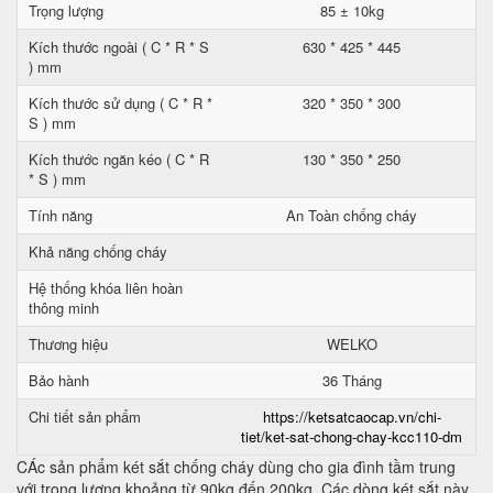
Trọng lượng
85 ± 10kg
Kích thước ngoài ( C * R * S
630 * 425 * 445
) mm
Kích thước sử dụng ( C * R *
320 * 350 * 300
S ) mm
Kích thước ngăn kéo ( C * R
130 * 350 * 250
* S ) mm
Tính năng
An Toàn chống cháy
Khả năng chống cháy
Hệ thống khóa liên hoàn
thông minh
Thương hiệu
WELKO
Bảo hành
36 Tháng
Chi tiết sản phẩm
https://ketsatcaocap.vn/chi-
tiet/ket-sat-chong-chay-kcc110-dm
CÁc sản phẩm két sắt chống cháy dùng cho gia đình tầm trung
với trọng lượng khoảng từ 90kg đến 200kg. Các dòng két sắt này