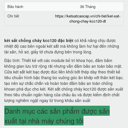
Bảo hành
36 Tháng
Chi tiết
https://ketsatcaocap.vn/chi-tiet/ket-sat-
chong-chay-kcc120-dt
két sắt chống cháy kcc120 đặc biệt
có khả năng chịu được
nhiệt độ cao bên ngoài két sắt mà không làm hư hại đến những
tài sản, hồ sơ, giấy tờ chưa đựng bên trong lòng.
Đặc tính: Thiết kế với các module bố trí khoa học, đảm bảm
không gian lưu trữ rộng rãi nhưng vẫn đảm bảo an toàn bảo mật.
Cửa két sắt két bạc được đúc liền khối bởi thép dày theo thiết kế
tiêu chuẩn hình bậc thang bo vuông góc ăn khớp với thân két bạc.
tạo nên sự chắc chắn và hoàn toàn đảm bảo an toàn chống
khoan phá đục cho két. Két sắt chống cháy kcc120 được sản xuất
theo tiêu chuẩn ngân hàng của châu âu và được kiểm định chất
lượng nghiêm ngặt ngay từ trong khâu sản xuất
Danh mục các sản phẩm được sản
xuất tại nhà máy chúng tôi