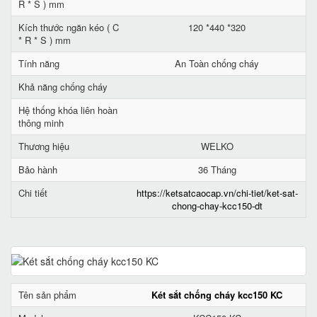
R * S ) mm
Kích thước ngăn kéo ( C
120 *440 *320
* R * S ) mm
Tính năng
An Toàn chống cháy
Khả năng chống cháy
Hệ thống khóa liên hoàn
thông minh
Thương hiệu
WELKO
Bảo hành
36 Tháng
Chi tiết
https://ketsatcaocap.vn/chi-tiet/ket-sat-
chong-chay-kcc150-dt
Tên sản phẩm
Két sắt chống cháy kcc150 KC