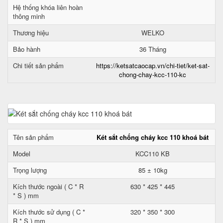
Hệ thống khóa liên hoàn
thông minh
Thương hiệu
WELKO
Bảo hành
36 Tháng
Chi tiết sản phẩm
https://ketsatcaocap.vn/chi-tiet/ket-sat-
chong-chay-kcc-110-kc
Tên sản phẩm
Két sắt chống cháy kcc 110 khoá bát
Model
KCC110 KB
Trọng lượng
85 ± 10kg
Kích thước ngoài ( C * R
630 * 425 * 445
* S ) mm
Kích thước sử dụng ( C *
320 * 350 * 300
R * S ) mm