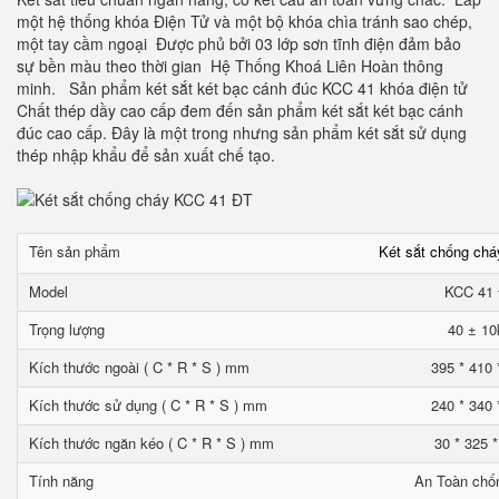
một hệ thống khóa Điện Tử và một bộ khóa chìa tránh sao chép,
một tay cầm ngoại Được phủ bởi 03 lớp sơn tĩnh điện đảm bảo
sự bền màu theo thời gian Hệ Thống Khoá Liên Hoàn thông
minh. Sản phẩm két sắt két bạc cánh đúc KCC 41 khóa điện tử
Chất thép dầy cao cấp đem đến sản phẩm két sắt két bạc cánh
đúc cao cấp. Đây là một trong nhưng sản phẩm két sắt sử dụng
thép nhập khẩu để sản xuất chế tạo.
Tên sản phẩm
Két sắt chống ch
Model
KCC 41
Trọng lượng
40 ± 10
Kích thước ngoài ( C * R * S ) mm
395 * 410 
Kích thước sử dụng ( C * R * S ) mm
240 * 340 
Kích thước ngăn kéo ( C * R * S ) mm
30 * 325 
Tính năng
An Toàn chố