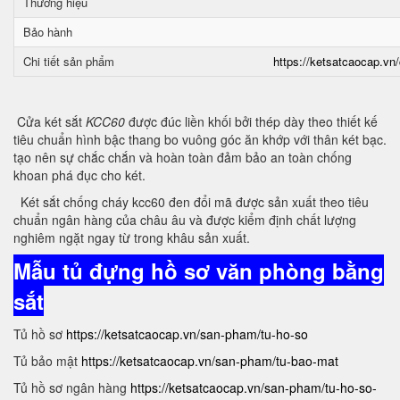
Thương hiệu
Bảo hành
Chi tiết sản phẩm
https://ketsatcaocap.vn/
Cửa két sắt
KCC60
được đúc liền khối bởi thép dày theo thiết kế
tiêu chuẩn hình bậc thang bo vuông góc ăn khớp với thân két bạc.
tạo nên sự chắc chắn và hoàn toàn đảm bảo an toàn chống
khoan phá đục cho két.
Két sắt chống cháy kcc60 đen đổi mã được sản xuất theo tiêu
chuẩn ngân hàng của châu âu và được kiểm định chất lượng
nghiêm ngặt ngay từ trong khâu sản xuất.
Mẫu tủ đựng hồ sơ văn phòng bằng
sắt
Tủ hồ sơ
https://ketsatcaocap.vn/san-pham/tu-ho-so
Tủ bảo mật
https://ketsatcaocap.vn/san-pham/tu-bao-mat
Tủ hồ sơ ngân hàng
https://ketsatcaocap.vn/san-pham/tu-ho-so-