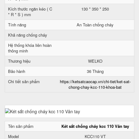
Kích thước ngăn kéo ( C
130 * 350 * 250
* R * S ) mm
Tính năng
An Toàn chống cháy
Khả năng chống cháy
Hệ thống khóa liên hoàn
thông minh
Thương hiệu
WELKO
Bảo hành
36 Tháng
Chi tiết sản phẩm
https://ketsatcaocap.vn/chi-tiet/ket-sat-
chong-chay-kcc-110-khoa-bat
Tên sản phẩm
Két sắt chống cháy kcc 110 Vân tay
Model
KCC110 VT