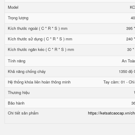
Model
KC
Trọng lượng
40
Kích thước ngoài ( C * R * S ) mm
395 
Kích thước sử dụng ( C * R * S ) mm
240 
Kích thước ngăn kéo ( C * R * S ) mm
30 *
Tính năng
An Toà
Khả năng chống cháy
1350 độ C
Hệ thống khóa liên hoàn thông minh
Tay cầm: 01 - Chì
Thương hiệu
Bảo hành
3
Chi tiết sản phẩm
https://ketsatcaocap.vn/ch