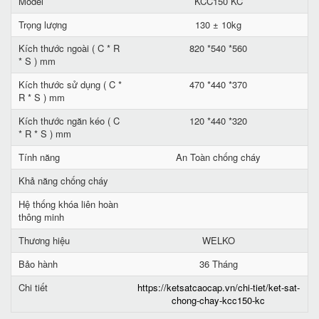
Model
KCC150 KC
Trọng lượng
130 ± 10kg
Kích thước ngoài ( C * R
820 *540 *560
* S ) mm
Kích thước sử dụng ( C *
470 *440 *370
R * S ) mm
Kích thước ngăn kéo ( C
120 *440 *320
* R * S ) mm
Tính năng
An Toàn chống cháy
Khả năng chống cháy
Hệ thống khóa liên hoàn
thông minh
Thương hiệu
WELKO
Bảo hành
36 Tháng
Chi tiết
https://ketsatcaocap.vn/chi-tiet/ket-sat-
chong-chay-kcc150-kc