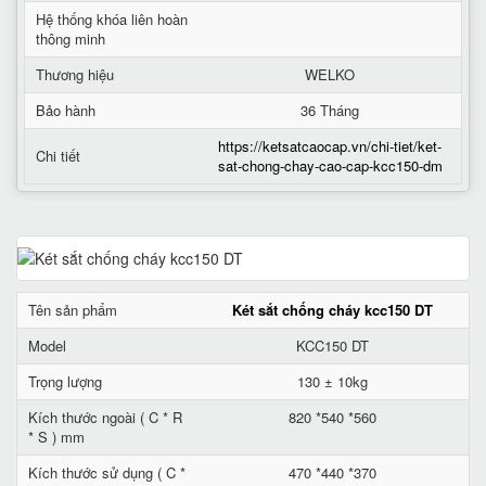
Hệ thống khóa liên hoàn
thông minh
Thương hiệu
WELKO
Bảo hành
36 Tháng
https://ketsatcaocap.vn/chi-tiet/ket-
Chi tiết
sat-chong-chay-cao-cap-kcc150-dm
Tên sản phẩm
Két sắt chống cháy kcc150 DT
Model
KCC150 DT
Trọng lượng
130 ± 10kg
Kích thước ngoài ( C * R
820 *540 *560
* S ) mm
Kích thước sử dụng ( C *
470 *440 *370