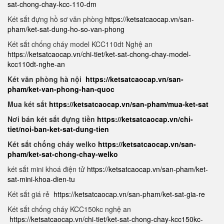
sat-chong-chay-kcc-110-dm
Két sắt đựng hồ sơ văn phòng
https://ketsatcaocap.vn/san-
pham/ket-sat-dung-ho-so-van-phong
Két sắt chống cháy model KCC110dt Nghệ an
https://ketsatcaocap.vn/chi-tiet/ket-sat-chong-chay-model-
kcc110dt-nghe-an
Két văn phòng hà nội
https://ketsatcaocap.vn/san-
pham/ket-van-phong-han-quoc
Mua két sắt
https://ketsatcaocap.vn/san-pham/mua-ket-sat
Nơi bán két sắt đựng tiền
https://ketsatcaocap.vn/chi-
tiet/noi-ban-ket-sat-dung-tien
Két sắt chống cháy welko
https://ketsatcaocap.vn/san-
pham/ket-sat-chong-chay-welko
két sắt mini khoá điện tử
https://ketsatcaocap.vn/san-pham/ket-
sat-mini-khoa-dien-tu
Két sắt giá rẻ
https://ketsatcaocap.vn/san-pham/ket-sat-gia-re
Két sắt chống cháy KCC150kc nghệ an
https://ketsatcaocap.vn/chi-tiet/ket-sat-chong-chay-kcc150kc-