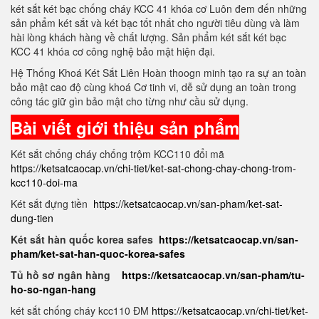
két sắt két bạc chống cháy KCC 41 khóa cơ Luôn đem đến những
sản phẩm két sắt và két bạc tốt nhất cho người tiêu dùng và làm
hài lòng khách hàng về chất lượng. Sản phẩm két sắt két bạc
KCC 41 khóa cơ công nghệ bảo mật hiện đại.
Hệ Thống Khoá Két Sắt Liên Hoàn thoogn minh tạo ra sự an toàn
bảo mật cao độ cùng khoá Cơ tinh vi, dễ sử dụng an toàn trong
công tác giữ gìn bảo mật cho từng như cầu sử dụng.
Bài viết giới thiệu sản phẩm
Két sắt chống cháy chống trộm KCC110 đổi mã
https://ketsatcaocap.vn/chi-tiet/ket-sat-chong-chay-chong-trom-
kcc110-doi-ma
Két sắt đựng tiền
https://ketsatcaocap.vn/san-pham/ket-sat-
dung-tien
Két sắt hàn quốc korea safes
https://ketsatcaocap.vn/san-
pham/ket-sat-han-quoc-korea-safes
Tủ hồ sơ ngân hàng
https://ketsatcaocap.vn/san-pham/tu-
ho-so-ngan-hang
két sắt chống cháy kcc110 ĐM
https://ketsatcaocap.vn/chi-tiet/ket-