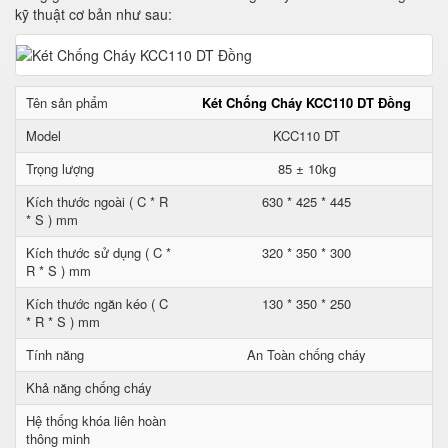
kỹ thuật cơ bản như sau:
Tên sản phẩm
Két Chống Cháy KCC110 DT Đồng
Model
KCC110 DT
Trọng lượng
85 ± 10kg
Kích thước ngoài ( C * R
630 * 425 * 445
* S ) mm
Kích thước sử dụng ( C *
320 * 350 * 300
R * S ) mm
Kích thước ngăn kéo ( C
130 * 350 * 250
* R * S ) mm
Tính năng
An Toàn chống cháy
Khả năng chống cháy
Hệ thống khóa liên hoàn
thông minh