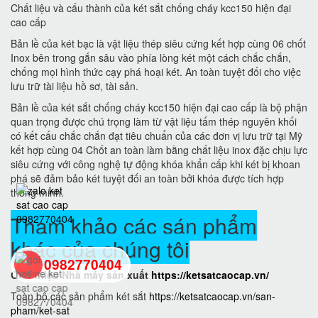
Chất liệu và cấu thành của két sắt chống cháy kcc150 hiện đại
cao cấp
Bản lề của két bạc là vật liệu thép siêu cứng kết hợp cùng 06 chốt
Inox bên trong gắn sâu vào phía lòng két một cách chắc chắn,
chống mọi hình thức cạy phá hoại két. An toàn tuyệt đối cho việc
lưu trữ tài liệu hồ sơ, tài sản.
Bản lề của két sắt chống cháy kcc150 hiện đại cao cấp là bộ phận
quan trọng được chú trọng làm từ vật liệu tấm thép nguyên khối
có kết cấu chắc chắn đạt tiêu chuẩn của các đơn vị lưu trữ tại Mỹ
kết hợp cùng 04 Chốt an toàn làm bằng chất liệu inox đặc chịu lực
siêu cứng với công nghệ tự động khóa khẩn cấp khi két bị khoan
phá sẽ đảm bảo két tuyệt đối an toàn bởi khóa được tích hợp
thông minh.
Tham khảo các sán phẩm
khác của chúng tôi
0982770404
Giới thiệu Nhà máy sản xuất
https://ketsatcaocap.vn/
Toàn bộ các sản phẩm két sắt
https://ketsatcaocap.vn/san-
back
pham/ket-sat