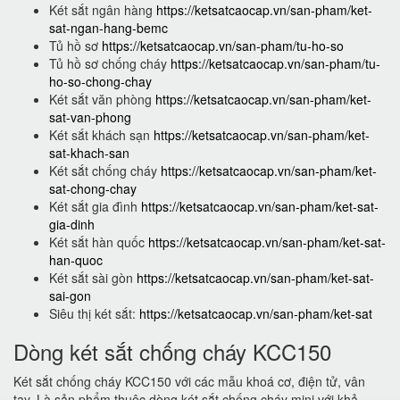
Két sắt ngân hàng
https://ketsatcaocap.vn/san-pham/ket-
sat-ngan-hang-bemc
Tủ hồ sơ
https://ketsatcaocap.vn/san-pham/tu-ho-so
Tủ hồ sơ chống cháy
https://ketsatcaocap.vn/san-pham/tu-
ho-so-chong-chay
Két sắt văn phòng
https://ketsatcaocap.vn/san-pham/ket-
sat-van-phong
Két sắt khách sạn
https://ketsatcaocap.vn/san-pham/ket-
sat-khach-san
Két sắt chống cháy
https://ketsatcaocap.vn/san-pham/ket-
sat-chong-chay
Két sắt gia đình
https://ketsatcaocap.vn/san-pham/ket-sat-
gia-dinh
Két sắt hàn quốc
https://ketsatcaocap.vn/san-pham/ket-sat-
han-quoc
Két sắt sài gòn
https://ketsatcaocap.vn/san-pham/ket-sat-
sai-gon
Siêu thị két sắt:
https://ketsatcaocap.vn/san-pham/ket-sat
Dòng két sắt chống cháy KCC150
Két sắt chống cháy KCC150 với các mẫu khoá cơ, điện tử, vân
tay. Là sản phẩm thuộc dòng két sắt chống cháy mini với khả