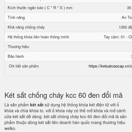
Kích thước ngăn kéo ( C * R * S ) mm
35
Tính năng
An To
Khả năng chống cháy
1350 độ
Hệ thống khóa liên hoàn thông minh
Tay cầm: 01 - Ch
Thương hiệu
Bảo hành
Chi tiết sản phẩm
https://ketsatcaocap.vn/c
Két sắt chống cháy kcc 60 đen đổi mã
Là sản phẩm
két sắt
sử dụng hệ thống khóa két điện tử với ổ
khóa và chìa khóa to. với ổ khóa này có thể mở khóa và mở cánh
cửa két sắt dễ dàng. két sắt chóng cháy kcc 60 đen đổi mã là sản
phẩm thuộc dòng két sắt liên doanh hàn quốc mang thương hiệu
welko.