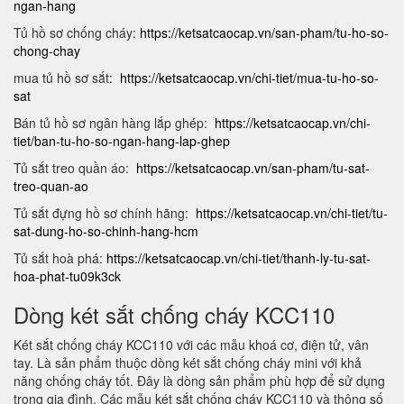
ngan-hang
Tủ hồ sơ chống cháy:
https://ketsatcaocap.vn/san-pham/tu-ho-so-
chong-chay
mua tủ hồ sơ sắt:
https://ketsatcaocap.vn/chi-tiet/mua-tu-ho-so-
sat
Bán tủ hồ sơ ngân hàng lắp ghép:
https://ketsatcaocap.vn/chi-
tiet/ban-tu-ho-so-ngan-hang-lap-ghep
Tủ sắt treo quần áo:
https://ketsatcaocap.vn/san-pham/tu-sat-
treo-quan-ao
Tủ sắt đựng hồ sơ chính hãng:
https://ketsatcaocap.vn/chi-tiet/tu-
sat-dung-ho-so-chinh-hang-hcm
Tủ sắt hoà phá:
https://ketsatcaocap.vn/chi-tiet/thanh-ly-tu-sat-
hoa-phat-tu09k3ck
Dòng két sắt chống cháy KCC110
Két sắt chống cháy KCC110 với các mẫu khoá cơ, điện tử, vân
tay. Là sản phẩm thuộc dòng két sắt chống cháy mini với khả
năng chống cháy tốt. Đây là dòng sản phẩm phù hợp để sử dụng
trong gia đình. Các mẫu két sắt chống cháy KCC110 và thông số