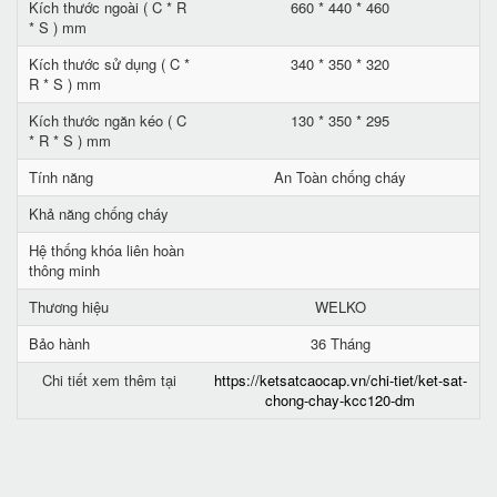
Kích thước ngoài ( C * R
660 * 440 * 460
* S ) mm
Kích thước sử dụng ( C *
340 * 350 * 320
R * S ) mm
Kích thước ngăn kéo ( C
130 * 350 * 295
* R * S ) mm
Tính năng
An Toàn chống cháy
Khả năng chống cháy
Hệ thống khóa liên hoàn
thông minh
Thương hiệu
WELKO
Bảo hành
36 Tháng
Chi tiết xem thêm tại
https://ketsatcaocap.vn/chi-tiet/ket-sat-
chong-chay-kcc120-dm