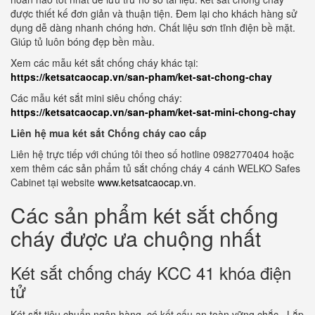
được thiết kế đơn giản và thuận tiện. Đem lại cho khách hàng sử
dụng dễ dàng nhanh chóng hơn. Chất liệu sơn tĩnh điện bề mặt.
Giúp tủ luôn bóng đẹp bền mầu.
Xem các mẫu két sắt chống cháy khác tại:
https://ketsatcaocap.vn/san-pham/ket-sat-chong-chay
Các mẫu két sắt mini siêu chống cháy:
https://ketsatcaocap.vn/san-pham/ket-sat-mini-chong-chay
Liên hệ mua két sắt Chống cháy cao cấp
Liên hệ trực tiếp với chúng tôi theo số hotline 0982770404 hoặc
xem thêm các sản phẩm tủ sắt chống cháy 4 cánh WELKO Safes
Cabinet tại website
www.ketsatcaocap.vn
.
Các sản phẩm két sắt chống
cháy được ưa chuộng nhất
Két sắt chống cháy KCC 41 khóa điện
tử
Két sắt tiêu chuẩn ngân hàng, có kết cấu an toàn vững chắc. Lắp