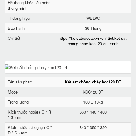
Hệ thống khóa liên hoàn
thông minh
Thương hiệu
WELKO
Bảo hành
36 Tháng
Chi tiết
https://ketsatcaocap.vn/chi-tiet/ket-sat-
chong-chay-kcc120-dm-xanh
Tên sản phẩm
Két sắt chống cháy kcc120 DT
Model
KCC120 DT
Trọng lượng
100 ± 10kg
Kích thước ngoài ( C * R
660 * 440 * 460
* S ) mm
Kích thước sử dụng ( C *
340 * 350 * 320
R * S ) mm