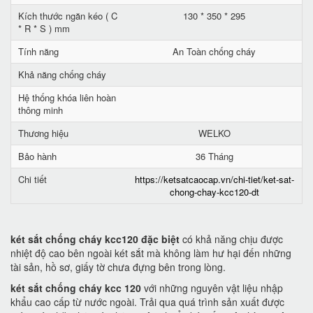
Kích thước ngăn kéo ( C
130 * 350 * 295
* R * S ) mm
Tính năng
An Toàn chống cháy
Khả năng chống cháy
Hệ thống khóa liên hoàn
thông minh
Thương hiệu
WELKO
Bảo hành
36 Tháng
Chi tiết
https://ketsatcaocap.vn/chi-tiet/ket-sat-
chong-chay-kcc120-dt
két sắt chống cháy kcc120 đặc biệt
có khả năng chịu được
nhiệt độ cao bên ngoài két sắt mà không làm hư hại đến những
tài sản, hồ sơ, giấy tờ chưa đựng bên trong lòng.
két sắt chống cháy kcc 120
với những nguyên vật liệu nhập
khẩu cao cấp từ nước ngoài. Trải qua quá trình sản xuất được