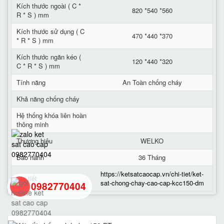
Kích thước ngoài ( C *
820 *540 *560
R * S ) mm
Kích thước sử dụng ( C
470 *440 *370
* R * S ) mm
Kích thước ngăn kéo (
120 *440 *320
C * R * S ) mm
Tính năng
An Toàn chống cháy
Khả năng chống cháy
Hệ thống khóa liên hoàn
thông minh
Thương hiệu
WELKO
Bảo hành
36 Tháng
https://ketsatcaocap.vn/chi-tiet/ket-
Chi tiết
sat-chong-chay-cao-cap-kcc150-dm
0982770404
back