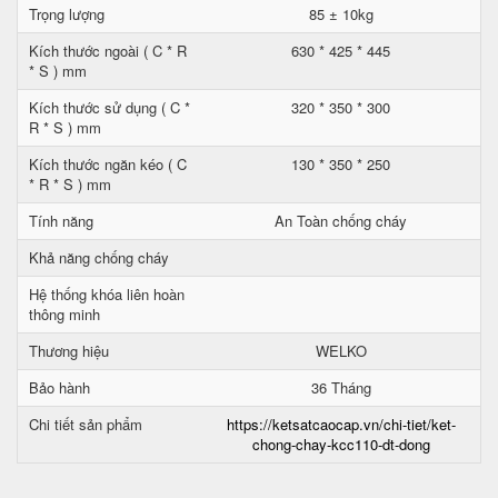
Trọng lượng
85 ± 10kg
Kích thước ngoài ( C * R
630 * 425 * 445
* S ) mm
Kích thước sử dụng ( C *
320 * 350 * 300
R * S ) mm
Kích thước ngăn kéo ( C
130 * 350 * 250
* R * S ) mm
Tính năng
An Toàn chống cháy
Khả năng chống cháy
Hệ thống khóa liên hoàn
thông minh
Thương hiệu
WELKO
Bảo hành
36 Tháng
Chi tiết sản phẩm
https://ketsatcaocap.vn/chi-tiet/ket-
chong-chay-kcc110-dt-dong