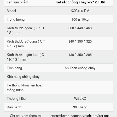
Tên sản phẩm
Két sắt chống cháy kcc120 DM
Model
KCC120 DM
Trọng lượng
100 ± 10kg
Kích thước ngoài ( C * R
660 * 440 * 460
* S ) mm
Kích thước sử dụng ( C *
340 * 350 * 320
R * S ) mm
Kích thước ngăn kéo ( C
130 * 350 * 295
* R * S ) mm
Tính năng
An Toàn chống cháy
Khả năng chống cháy
Hệ thống khóa liên hoàn
thông minh
Thương hiệu
WELKO
Bảo hành
36 Tháng
Chi tiết xem thêm tại
https://ketsatcaocap.vn/chi-tiet/ket-sat-