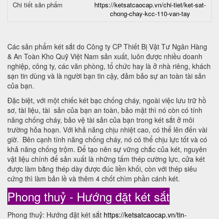
Chi tiết sản phẩm
https://ketsatcaocap.vn/chi-tiet/ket-sat-
chong-chay-kcc-110-van-tay
Các sản phẩm két sắt do Công ty CP Thiết Bị Vật Tư Ngân Hàng
& An Toàn Kho Quỹ Việt Nam sản xuất, luôn được nhiều doanh
nghiệp, công ty, các văn phòng, tổ chức hay là ở nhà riêng, khách
sạn tin dùng và là người bạn tin cậy, đảm bảo sự an toàn tài sản
của bạn.
Đặc biệt, với một chiếc két bạc chống cháy, ngoài việc lưu trữ hồ
sơ, tài liệu, tài sản của bạn an toàn, bảo mật thì nó còn có tính
năng chống cháy, bảo vệ tài sản của bạn trong két sắt ở môi
trường hỏa hoạn. Với khả năng chịu nhiệt cao, có thể lên đến vài
giờ. Bên cạnh tính năng chống cháy, nó có thể chịu lực tốt và có
khả năng chống trộm. Để tạo nên sự vững chắc của két, nguyên
vật liệu chính để sản xuất là những tấm thép cường lực, cửa két
được làm bằng thép dày được đúc liền khối, còn với thép siêu
cứng thì làm bản lề và thêm 4 chốt chìm phần cánh két.
Phong thuỷ - Hướng đặt két sắt
Phong thuỷ: Hướng đặt két sắt
https://ketsatcaocap.vn/tin-