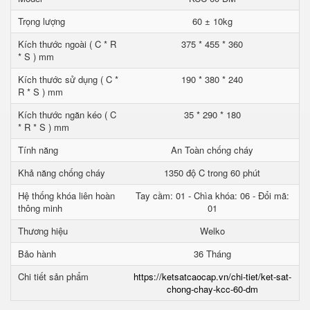
Trọng lượng
60 ± 10kg
Kích thước ngoài ( C * R
375 * 455 * 360
* S ) mm
Kích thước sử dụng ( C *
190 * 380 * 240
R * S ) mm
Kích thước ngăn kéo ( C
35 * 290 * 180
* R * S ) mm
Tính năng
An Toàn chống cháy
Khả năng chống cháy
1350 độ C trong 60 phút
Hệ thống khóa liên hoàn
Tay cầm: 01 - Chìa khóa: 06 - Đổi mã:
thông minh
01
Thương hiệu
Welko
Bảo hành
36 Tháng
Chi tiết sản phẩm
https://ketsatcaocap.vn/chi-tiet/ket-sat-
chong-chay-kcc-60-dm