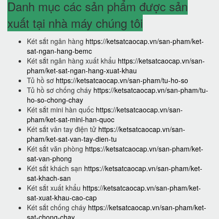
Danh mục các sản phẩm được sản
xuất tại nhà máy chúng tôi
Két sắt ngân hàng
https://ketsatcaocap.vn/san-pham/ket-
sat-ngan-hang-bemc
Két sắt ngân hàng xuất khẩu
https://ketsatcaocap.vn/san-
pham/ket-sat-ngan-hang-xuat-khau
Tủ hồ sơ
https://ketsatcaocap.vn/san-pham/tu-ho-so
Tủ hồ sơ chống cháy
https://ketsatcaocap.vn/san-pham/tu-
ho-so-chong-chay
Két sắt mini hàn quốc
https://ketsatcaocap.vn/san-
pham/ket-sat-mini-han-quoc
Két sắt vân tay điện tử
https://ketsatcaocap.vn/san-
pham/ket-sat-van-tay-dien-tu
Két sắt văn phòng
https://ketsatcaocap.vn/san-pham/ket-
sat-van-phong
Két sắt khách sạn
https://ketsatcaocap.vn/san-pham/ket-
sat-khach-san
Két sắt xuất khẩu
https://ketsatcaocap.vn/san-pham/ket-
sat-xuat-khau-cao-cap
Két sắt chống cháy
https://ketsatcaocap.vn/san-pham/ket-
sat-chong-chay