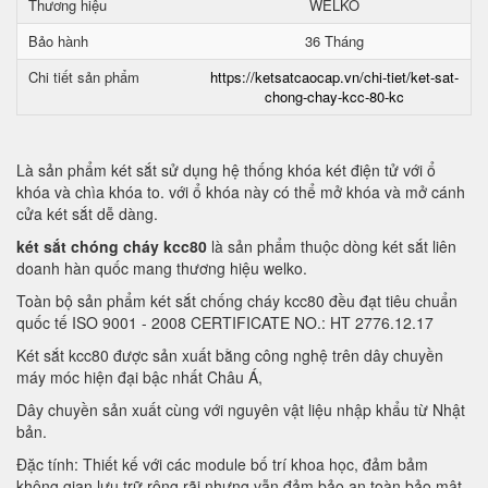
Thương hiệu
WELKO
Bảo hành
36 Tháng
Chi tiết sản phẩm
https://ketsatcaocap.vn/chi-tiet/ket-sat-
chong-chay-kcc-80-kc
Là sản phẩm két sắt sử dụng hệ thống khóa két điện tử với ổ
khóa và chìa khóa to. với ổ khóa này có thể mở khóa và mở cánh
cửa két sắt dễ dàng.
két sắt chóng cháy kcc80
là sản phẩm thuộc dòng két sắt liên
doanh hàn quốc mang thương hiệu welko.
Toàn bộ sản phẩm két sắt chống cháy kcc80 đều đạt tiêu chuẩn
quốc tế ISO 9001 - 2008 CERTIFICATE NO.: HT 2776.12.17
Két sắt kcc80 được sản xuất bằng công nghệ trên dây chuyền
máy móc hiện đại bậc nhất Châu Á,
Dây chuyền sản xuất cùng với nguyên vật liệu nhập khẩu từ Nhật
bản.
Đặc tính: Thiết kế với các module bố trí khoa học, đảm bảm
không gian lưu trữ rộng rãi nhưng vẫn đảm bảo an toàn bảo mật.