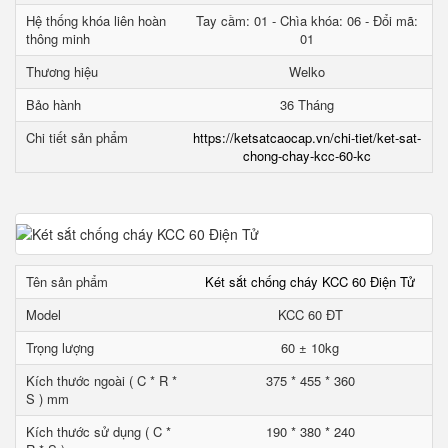
Hệ thống khóa liên hoàn
Tay cầm: 01 - Chìa khóa: 06 - Đổi mã:
thông minh
01
Thương hiệu
Welko
Bảo hành
36 Tháng
Chi tiết sản phẩm
https://ketsatcaocap.vn/chi-tiet/ket-sat-
chong-chay-kcc-60-kc
Tên sản phẩm
Két sắt chống cháy KCC 60 Điện Tử
Model
KCC 60 ĐT
Trọng lượng
60 ± 10kg
Kích thước ngoài ( C * R *
375 * 455 * 360
S ) mm
Kích thước sử dụng ( C *
190 * 380 * 240