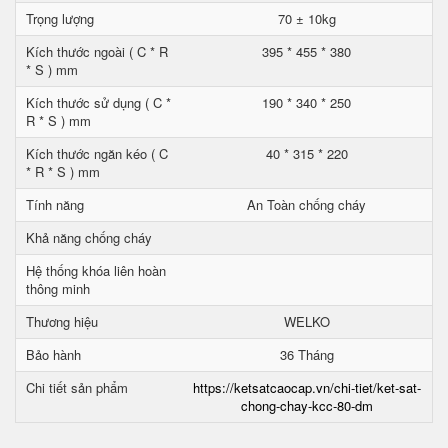
Trọng lượng
70 ± 10kg
Kích thước ngoài ( C * R
395 * 455 * 380
* S ) mm
Kích thước sử dụng ( C *
190 * 340 * 250
R * S ) mm
Kích thước ngăn kéo ( C
40 * 315 * 220
* R * S ) mm
Tính năng
An Toàn chống cháy
Khả năng chống cháy
Hệ thống khóa liên hoàn
thông minh
Thương hiệu
WELKO
Bảo hành
36 Tháng
Chi tiết sản phẩm
https://ketsatcaocap.vn/chi-tiet/ket-sat-
chong-chay-kcc-80-dm