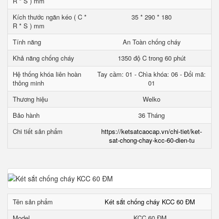
R * S ) mm
Kích thước ngăn kéo ( C *
35 * 290 * 180
R * S ) mm
Tính năng
An Toàn chống cháy
Khả năng chống cháy
1350 độ C trong 60 phút
Hệ thống khóa liên hoàn
Tay cầm: 01 - Chìa khóa: 06 - Đổi mã:
thông minh
01
Thương hiệu
Welko
Bảo hành
36 Tháng
Chi tiết sản phẩm
https://ketsatcaocap.vn/chi-tiet/ket-
sat-chong-chay-kcc-60-dien-tu
Tên sản phẩm
Két sắt chống cháy KCC 60 ĐM
Model
KCC 60 ĐM