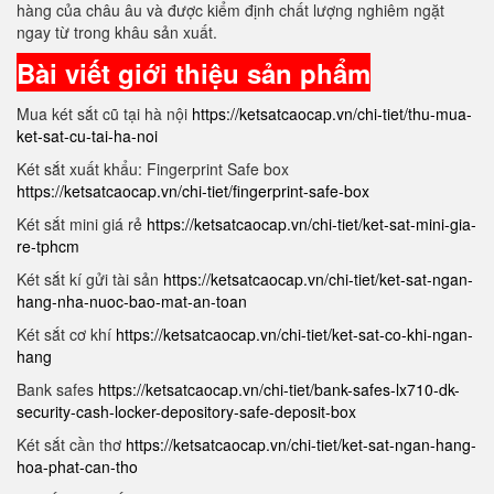
hàng của châu âu và được kiểm định chất lượng nghiêm ngặt
ngay từ trong khâu sản xuất.
Bài viết giới thiệu sản phẩm
Mua két sắt cũ tại hà nội
https://ketsatcaocap.vn/chi-tiet/thu-mua-
ket-sat-cu-tai-ha-noi
Két sắt xuất khẩu: Fingerprint Safe box
https://ketsatcaocap.vn/chi-tiet/fingerprint-safe-box
Két sắt mini giá rẻ
https://ketsatcaocap.vn/chi-tiet/ket-sat-mini-gia-
re-tphcm
Két sắt kí gửi tài sản
https://ketsatcaocap.vn/chi-tiet/ket-sat-ngan-
hang-nha-nuoc-bao-mat-an-toan
Két sắt cơ khí
https://ketsatcaocap.vn/chi-tiet/ket-sat-co-khi-ngan-
hang
Bank safes
https://ketsatcaocap.vn/chi-tiet/bank-safes-lx710-dk-
security-cash-locker-depository-safe-deposit-box
Két sắt cần thơ
https://ketsatcaocap.vn/chi-tiet/ket-sat-ngan-hang-
hoa-phat-can-tho