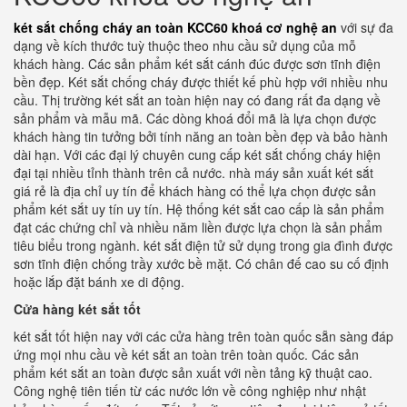
két sắt chống cháy an toàn KCC60 khoá cơ nghệ an
với sự đa
dạng về kích thước tuỳ thuộc theo nhu cầu sử dụng của mỗ
khách hàng. Các sản phẩm két sắt cánh đúc được sơn tĩnh điện
bền đẹp. Két sắt chống cháy được thiết kế phù hợp với nhiều nhu
cầu. Thị trường két sắt an toàn hiện nay có đang rất đa dạng về
sản phẩm và mẫu mã. Các dòng khoá đổi mã là lựa chọn được
khách hàng tin tưởng bởi tính năng an toàn bền đẹp và bảo hành
dài hạn. Với các đại lý chuyên cung cấp két sắt chống cháy hiện
đại tại nhiều tỉnh thành trên cả nước. nhà máy sản xuất két sắt
giá rẻ là địa chỉ uy tín để khách hàng có thể lựa chọn được sản
phẩm két sắt uy tín uy tín. Hệ thống két sắt cao cấp là sản phẩm
đạt các chứng chỉ và nhiều năm liền được lựa chọn là sản phẩm
tiêu biểu trong ngành. két sắt điện tử sử dụng trong gia đình được
sơn tĩnh điện chống trầy xước bề mặt. Có chân đế cao su cố định
hoặc lắp đặt bánh xe di động.
Cửa hàng két sắt tốt
két sắt tốt hiện nay với các cửa hàng trên toàn quốc sẵn sàng đáp
ứng mọi nhu cầu về két sắt an toàn trên toàn quốc. Các sản
phẩm két sắt an toàn được sản xuất với nền tảng kỹ thuật cao.
Công nghệ tiên tiến từ các nước lớn về công nghiệp như nhật