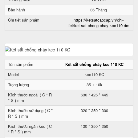
Bảo hành
36 Tháng
Chi tiết sản phẩm
https://ketsatcaocap.vn/chi-
tiet/ket-sat-chong-chay-kcc110-dm
Tên sản phẩm
Két sắt chống cháy kcc 110 KC
Model
kcc110 KC
Trọng lượng
85 ± 10k
Kích thước ngoài ( C * R
630 * 425 * 445
* S ) mm
Kích thước sử dụng ( C *
320 * 350 * 300
R * S ) mm
Kích thước ngăn kéo ( C
130 * 350 * 250
* R * S ) mm