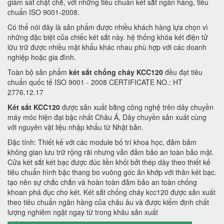
giám sát chặt chẽ, với những tiêu chuẩn két sắt ngân hàng, tiêu
chuẩn ISO 9001-2008.
Có thể nói đây là sản phẩm được nhiều khách hàng lựa chọn vì
những đặc biệt của chiếc két sắt này. hệ thống khóa két điện tử
lữu trữ được nhiều mật khẩu khác nhau phù hợp với các doanh
nghiệp hoặc gia đình.
Toàn bộ sản phẩm
két sắt chống cháy KCC120
đều đạt tiêu
chuẩn quốc tế ISO 9001 - 2008 CERTIFICATE NO.: HT
2776.12.17
Két sắt KCC120
được sản xuất bằng công nghệ trên dây chuyền
máy móc hiện đại bậc nhất Châu Á, Dây chuyền sản xuất cùng
với nguyên vật liệu nhập khẩu từ Nhật bản.
Đặc tính: Thiết kế với các module bố trí khoa học, đảm bảm
không gian lưu trữ rộng rãi nhưng vẫn đảm bảo an toàn bảo mật.
Cửa két sắt két bạc được đúc liền khối bởi thép dày theo thiết kế
tiêu chuẩn hình bậc thang bo vuông góc ăn khớp với thân két bạc.
tạo nên sự chắc chắn và hoàn toàn đảm bảo an toàn chống
khoan phá đục cho két. Két sắt chống cháy kcc120 được sản xuất
theo tiêu chuẩn ngân hàng của châu âu và được kiểm định chất
lượng nghiêm ngặt ngay từ trong khâu sản xuất