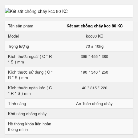
Tên sản phẩm
Két sắt chống cháy kcc 80 KC
Model
kcc80 KC
Trọng lượng
70 ± 10kg
Kích thước ngoài ( C * R
395 * 455 * 380
* S ) mm
Kích thước sử dụng ( C *
190 * 340 * 250
R * S ) mm
Kích thước ngăn kéo ( C
40 * 315 * 220
* R * S ) mm
Tính năng
An Toàn chống cháy
Khả năng chống cháy
Hệ thống khóa liên hoàn
thông minh