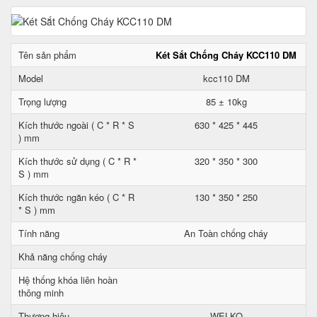
Tên sản phẩm
Két Sắt Chống Cháy KCC110 DM
Model
kcc110 DM
Trọng lượng
85 ± 10kg
Kích thước ngoài ( C * R * S
630 * 425 * 445
) mm
Kích thước sử dụng ( C * R *
320 * 350 * 300
S ) mm
Kích thước ngăn kéo ( C * R
130 * 350 * 250
* S ) mm
Tính năng
An Toàn chống cháy
Khả năng chống cháy
Hệ thống khóa liên hoàn
thông minh
Thương hiệu
WELKO