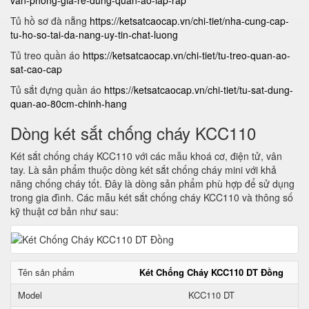
van-phong-gia-re-dung-quan-ao-lap-rap
Tủ hồ sơ đà nẵng
https://ketsatcaocap.vn/chi-tiet/nha-cung-cap-
tu-ho-so-tai-da-nang-uy-tin-chat-luong
Tủ treo quần áo
https://ketsatcaocap.vn/chi-tiet/tu-treo-quan-ao-
sat-cao-cap
Tủ sắt đựng quần áo
https://ketsatcaocap.vn/chi-tiet/tu-sat-dung-
quan-ao-80cm-chinh-hang
Dòng két sắt chống cháy KCC110
Két sắt chống cháy KCC110 với các mẫu khoá cơ, điện tử, vân
tay. Là sản phẩm thuộc dòng két sắt chống cháy mini với khả
năng chống cháy tốt. Đây là dòng sản phẩm phù hợp để sử dụng
trong gia đình. Các mẫu két sắt chống cháy KCC110 và thông số
kỹ thuật cơ bản như sau:
Tên sản phẩm
Két Chống Cháy KCC110 DT Đồng
Model
KCC110 DT