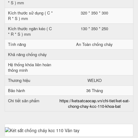
* S ) mm
Kích thước sử dụng ( C *
320 * 350 * 300
R * S ) mm
Kích thước ngăn kéo ( C
130 * 350 * 250
* R * S ) mm
Tính năng
An Toàn chống cháy
Khả năng chống cháy
Hệ thống khóa liên hoàn
thông minh
Thương hiệu
WELKO
Bảo hành
36 Tháng
Chi tiết sản phẩm
https://ketsatcaocap.vn/chi-tiet/ket-sat-
chong-chay-kcc-110-khoa-bat