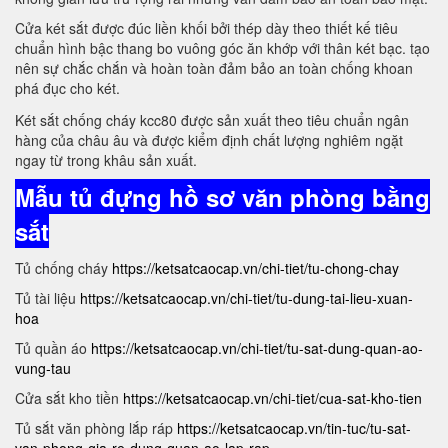
Cửa két sắt được đúc liền khối bởi thép dày theo thiết kế tiêu
chuẩn hình bậc thang bo vuông góc ăn khớp với thân két bạc. tạo
nên sự chắc chắn và hoàn toàn đảm bảo an toàn chống khoan
phá đục cho két.
Két sắt chống cháy kcc80 được sản xuất theo tiêu chuẩn ngân
hàng của châu âu và được kiểm định chất lượng nghiêm ngặt
ngay từ trong khâu sản xuất.
Mẫu tủ đựng hồ sơ văn phòng bằng
sắt
Tủ chống cháy
https://ketsatcaocap.vn/chi-tiet/tu-chong-chay
Tủ tài liệu
https://ketsatcaocap.vn/chi-tiet/tu-dung-tai-lieu-xuan-
hoa
Tủ quần áo
https://ketsatcaocap.vn/chi-tiet/tu-sat-dung-quan-ao-
vung-tau
Cửa sắt kho tiền
https://ketsatcaocap.vn/chi-tiet/cua-sat-kho-tien
Tủ sắt văn phòng lắp ráp
https://ketsatcaocap.vn/tin-tuc/tu-sat-