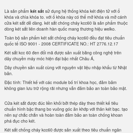
Là sản phẩm
két sắt
sử dụng hệ thống khóa két điện tử với ổ
khóa và chìa khóa to. với ổ khóa này có thể mở khóa và mở cánh
cửa két sắt dễ dàng. két sắt chóng cháy kcc60 là sản phẩm thuộc
dòng két sắt liên doanh hàn quốc mang thương hiệu welko.
Toàn bộ sản phẩm két sắt chống cháy kcc60 đều đạt tiêu chuẩn
quốc tế ISO 9001 - 2008 CERTIFICATE NO.: HT 2776.12.17
Két sắt kcc 60 đen đổi mã được sản xuất bằng công nghệ trên
dây chuyền máy móc hiện đại bậc nhất Châu Á,
Dây chuyền sản xuất cùng với nguyên vật liệu nhập khẩu từ Nhật
bản.
Đặc tính: Thiết kế với các module bố trí khoa học, đảm bảm
không gian lưu trữ rộng rãi nhưng vẫn đảm bảo an toàn bảo mật.
Cửa két sắt được đúc liền khối bởi thép dày theo thiết kế tiêu
chuẩn hình bậc thang bo vuông góc ăn khớp với thân két bạc. tạo
nên sự chắc chắn và hoàn toàn đảm bảo an toàn chống khoan
phá đục cho két.
Két sắt chống cháy kcc60 được sản xuất theo tiêu chuẩn ngân