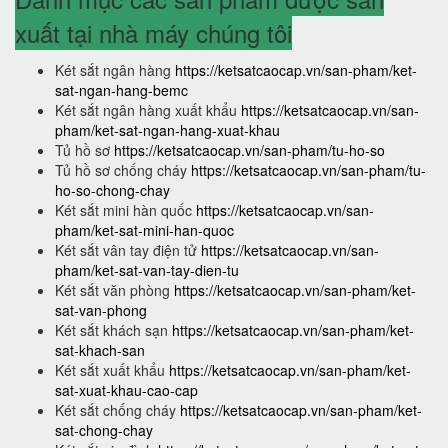
xuất tại nhà máy chúng tôi
Két sắt ngân hàng
https://ketsatcaocap.vn/san-pham/ket-
sat-ngan-hang-bemc
Két sắt ngân hàng xuất khẩu
https://ketsatcaocap.vn/san-
pham/ket-sat-ngan-hang-xuat-khau
Tủ hồ sơ
https://ketsatcaocap.vn/san-pham/tu-ho-so
Tủ hồ sơ chống cháy
https://ketsatcaocap.vn/san-pham/tu-
ho-so-chong-chay
Két sắt mini hàn quốc
https://ketsatcaocap.vn/san-
pham/ket-sat-mini-han-quoc
Két sắt vân tay điện tử
https://ketsatcaocap.vn/san-
pham/ket-sat-van-tay-dien-tu
Két sắt văn phòng
https://ketsatcaocap.vn/san-pham/ket-
sat-van-phong
Két sắt khách sạn
https://ketsatcaocap.vn/san-pham/ket-
sat-khach-san
Két sắt xuất khẩu
https://ketsatcaocap.vn/san-pham/ket-
sat-xuat-khau-cao-cap
Két sắt chống cháy
https://ketsatcaocap.vn/san-pham/ket-
sat-chong-chay