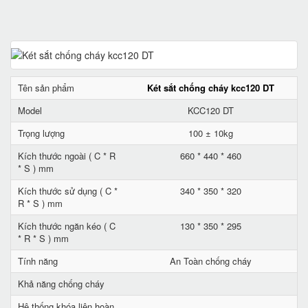
Tên sản phẩm
Két sắt chống cháy kcc120 DT
Model
KCC120 DT
Trọng lượng
100 ± 10kg
Kích thước ngoài ( C * R
660 * 440 * 460
* S ) mm
Kích thước sử dụng ( C *
340 * 350 * 320
R * S ) mm
Kích thước ngăn kéo ( C
130 * 350 * 295
* R * S ) mm
Tính năng
An Toàn chống cháy
Khả năng chống cháy
Hệ thống khóa liên hoàn