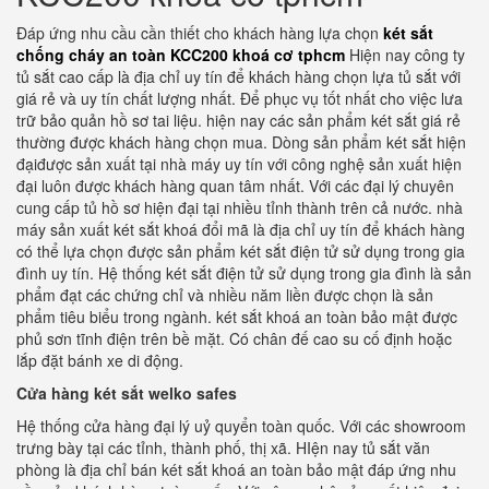
Đáp ứng nhu cầu cần thiết cho khách hàng lựa chọn
két sắt
chống cháy an toàn KCC200 khoá cơ tphcm
Hiện nay công ty
tủ sắt cao cấp là địa chỉ uy tín để khách hàng chọn lựa tủ sắt với
giá rẻ và uy tín chất lượng nhất. Để phục vụ tốt nhất cho việc lưa
trữ bảo quản hồ sơ tai liệu. hiện nay các sản phẩm két sắt giá rẻ
thường được khách hàng chọn mua. Dòng sản phẩm két sắt hiện
đạiđược sản xuất tại nhà máy uy tín với công nghệ sản xuất hiện
đại luôn được khách hàng quan tâm nhất. Với các đại lý chuyên
cung cấp tủ hồ sơ hiện đại tại nhiều tỉnh thành trên cả nước. nhà
máy sản xuất két sắt khoá đổi mã là địa chỉ uy tín để khách hàng
có thể lựa chọn được sản phẩm két sắt điện tử sử dụng trong gia
đình uy tín. Hệ thống két sắt điện tử sử dụng trong gia đình là sản
phẩm đạt các chứng chỉ và nhiều năm liền được chọn là sản
phẩm tiêu biểu trong ngành. két sắt khoá an toàn bảo mật được
phủ sơn tĩnh điện trên bề mặt. Có chân đế cao su cố định hoặc
lắp đặt bánh xe di động.
Cửa hàng két sắt welko safes
Hệ thống cửa hàng đại lý uỷ quyển toàn quốc. Với các showroom
trưng bày tại các tỉnh, thành phố, thị xã. HIện nay tủ sắt văn
phòng là địa chỉ bán két sắt khoá an toàn bảo mật đáp ứng nhu