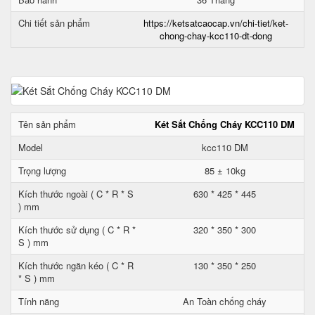
Chi tiết sản phẩm
https://ketsatcaocap.vn/chi-tiet/ket-
chong-chay-kcc110-dt-dong
Tên sản phẩm
Két Sắt Chống Cháy KCC110 DM
Model
kcc110 DM
Trọng lượng
85 ± 10kg
Kích thước ngoài ( C * R * S
630 * 425 * 445
) mm
Kích thước sử dụng ( C * R *
320 * 350 * 300
S ) mm
Kích thước ngăn kéo ( C * R
130 * 350 * 250
* S ) mm
Tính năng
An Toàn chống cháy