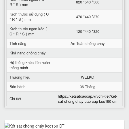
820 *540 *560
R * S ) mm
Kích thước sử dụng ( C
470 *440 *370
* R * S ) mm
Kích thước ngăn kéo (
120 *440 *320
C * R * S ) mm
Tính năng
An Toàn chống cháy
Khả năng chống cháy
Hệ thống khóa liên hoàn
thông minh
Thương hiệu
WELKO
Bảo hành
36 Tháng
https://ketsatcaocap.vn/chi-tiet/ket-
Chi tiết
sat-chong-chay-cao-cap-kcc150-dm