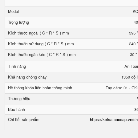
Model
KC
Trọng lượng
40
Kích thước ngoài ( C * R * S ) mm
395 
Kích thước sử dụng ( C * R * S ) mm
240 
Kích thước ngăn kéo ( C * R * S ) mm
30 *
Tính năng
An Toà
Khả năng chống cháy
1350 độ C
Hệ thống khóa liên hoàn thông minh
Tay cầm: 01 - Chì
Thương hiệu
Bảo hành
3
Chi tiết sản phẩm
https://ketsatcaocap.vn/ch