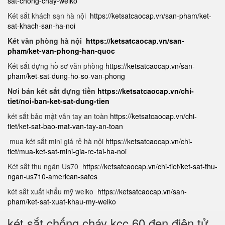
sat-chong-chay-welko
Két sắt khách sạn hà nội
https://ketsatcaocap.vn/san-pham/ket-
sat-khach-san-ha-noi
Két văn phòng hà nội
https://ketsatcaocap.vn/san-
pham/ket-van-phong-han-quoc
Két sắt đựng hồ sơ văn phòng
https://ketsatcaocap.vn/san-
pham/ket-sat-dung-ho-so-van-phong
Nơi bán két sắt đựng tiền
https://ketsatcaocap.vn/chi-
tiet/noi-ban-ket-sat-dung-tien
két sắt bảo mật vân tay an toàn
https://ketsatcaocap.vn/chi-
tiet/ket-sat-bao-mat-van-tay-an-toan
mua két sắt mini giá rẻ hà nội
https://ketsatcaocap.vn/chi-
tiet/mua-ket-sat-mini-gia-re-tai-ha-noi
Két sắt thu ngân Us70
https://ketsatcaocap.vn/chi-tiet/ket-sat-thu-
ngan-us710-american-safes
két sắt xuất khẩu mỹ welko
https://ketsatcaocap.vn/san-
pham/ket-sat-xuat-khau-my-welko
két sắt chống cháy kcc 60 đen điện tử