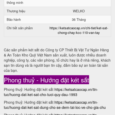
thông minh
Thương hiệu
WELKO
Bảo hành
36 Tháng
Chi tiết sản phẩm
https://ketsatcaocap.vn/chi-tiet/ket-sat-
chong-chay-kcc-110-van-tay
Các sản phẩm két sắt do Công ty CP Thiết Bị Vật Tư Ngân Hàng
& An Toàn Kho Quỹ Việt Nam sản xuất, luôn được nhiều doanh
nghiệp, công ty, các văn phòng, tổ chức hay là ở nhà riêng, khách
sạn tin dùng và là người bạn tin cậy, đảm bảo sự an toàn tài sản
của bạn.
Phong thuỷ - Hướng đặt két sắt
Phong thuỷ: Hướng đặt két sắt
https://ketsatcaocap.vn/tin-
tuc/huong-dat-ket-sat-cho-tuoi-quy-dau-1993
Phong thuỷ: Hướng đặt két sắt
https://ketsatcaocap.vn/tin-
tuc/huong-dat-ket-sat-dung-cho-se-dem-tai-loc-ve-cho-gia-chu