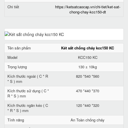
Chi tiết
https://ketsatcaocap.vn/chi-tiet/ket-sat-
chong-chay-kcc150-dt
Tên sản phẩm
Két sắt chống cháy kcc150 KC
Model
KCC150 KC
Trọng lượng
130 ± 10kg
Kích thước ngoài ( C * R
820 *540 *560
* S ) mm
Kích thước sử dụng ( C *
470 *440 *370
R * S ) mm
Kích thước ngăn kéo ( C
120 *440 *320
* R * S ) mm
Tính năng
An Toàn chống cháy