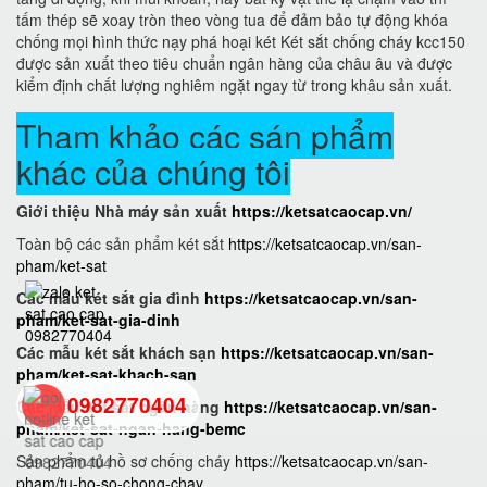
tấm thép sẽ xoay tròn theo vòng tua để đảm bảo tự động khóa
chống mọi hình thức nạy phá hoại két Két sắt chống cháy kcc150
được sản xuất theo tiêu chuẩn ngân hàng của châu âu và được
kiểm định chất lượng nghiêm ngặt ngay từ trong khâu sản xuất.
Tham khảo các sán phẩm
khác của chúng tôi
Giới thiệu Nhà máy sản xuất
https://ketsatcaocap.vn/
Toàn bộ các sản phẩm két sắt
https://ketsatcaocap.vn/san-
pham/ket-sat
Các mẫu két sắt gia đình
https://ketsatcaocap.vn/san-
pham/ket-sat-gia-dinh
Các mẫu két sắt khách sạn
https://ketsatcaocap.vn/san-
pham/ket-sat-khach-san
0982770404
Các mẫu két sắt ngân hàng
https://ketsatcaocap.vn/san-
pham/ket-sat-ngan-hang-bemc
Sản phẩm tủ hồ sơ chống cháy
https://ketsatcaocap.vn/san-
back
pham/tu-ho-so-chong-chay