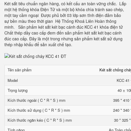
Két sắt tiêu chuẩn ngân hàng, có kết cấu an toàn vững chắc. Lắp
một hệ thống khóa Điện Tử và một bộ khóa chìa tránh sao chép,
một tay cầm ngoại Được phủ bởi 03 lớp sơn tĩnh điện đảm bảo
sự bền màu theo thời gian Hệ Thống Khoá Liên Hoàn thông
minh. Sản phẩm két sắt két bạc cánh đúc KCC 41 khóa điện tử
Chất thép dầy cao cấp đem đến sản phẩm két sắt két bạc cánh
đúc cao cấp. Đây là một trong nhưng sản phẩm két sắt sử dụng
thép nhập khẩu để sản xuất chế tạo.
Tên sản phẩm
Két sắt chống ch
Model
KCC 41
Trọng lượng
40 ± 10
Kích thước ngoài ( C * R * S ) mm
395 * 410 
Kích thước sử dụng ( C * R * S ) mm
240 * 340 
Kích thước ngăn kéo ( C * R * S ) mm
30 * 325 
Tính năng
An Toàn chố