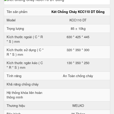
Tên sản phẩm
Két Chống Cháy KCC110 DT Đồng
Model
KCC110 DT
Trọng lượng
85 ± 10kg
Kích thước ngoài ( C * R
630 * 425 * 445
* S ) mm
Kích thước sử dụng ( C *
320 * 350 * 300
R * S ) mm
Kích thước ngăn kéo ( C
130 * 350 * 250
* R * S ) mm
Tính năng
An Toàn chống cháy
Khả năng chống cháy
Hệ thống khóa liên hoàn
thông minh
Thương hiệu
WELKO
Bảo hành
36 Tháng