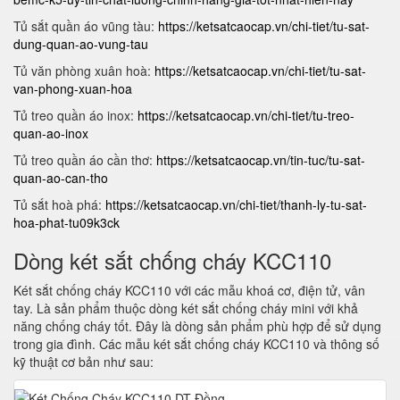
Tủ sắt quần áo vũng tàu:
https://ketsatcaocap.vn/chi-tiet/tu-sat-
dung-quan-ao-vung-tau
Tủ văn phòng xuân hoà:
https://ketsatcaocap.vn/chi-tiet/tu-sat-
van-phong-xuan-hoa
Tủ treo quần áo inox:
https://ketsatcaocap.vn/chi-tiet/tu-treo-
quan-ao-inox
Tủ treo quần áo cần thơ:
https://ketsatcaocap.vn/tin-tuc/tu-sat-
quan-ao-can-tho
Tủ sắt hoà phá:
https://ketsatcaocap.vn/chi-tiet/thanh-ly-tu-sat-
hoa-phat-tu09k3ck
Dòng két sắt chống cháy KCC110
Két sắt chống cháy KCC110 với các mẫu khoá cơ, điện tử, vân
tay. Là sản phẩm thuộc dòng két sắt chống cháy mini với khả
năng chống cháy tốt. Đây là dòng sản phẩm phù hợp để sử dụng
trong gia đình. Các mẫu két sắt chống cháy KCC110 và thông số
kỹ thuật cơ bản như sau: