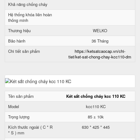
Khả năng chống cháy
Hệ thống khóa liên hoàn
thông minh
Thương hiệu
WELKO
Bảo hành
36 Tháng
Chi tiết sản phẩm
https://ketsatcaocap.vn/chi-
tiet/ket-sat-chong-chay-kcc110-dm
Tên sản phẩm
Két sắt chống cháy kcc 110 KC
Model
kcc110 KC
Trọng lượng
85 ± 10k
Kích thước ngoài ( C * R
630 * 425 * 445
* S ) mm