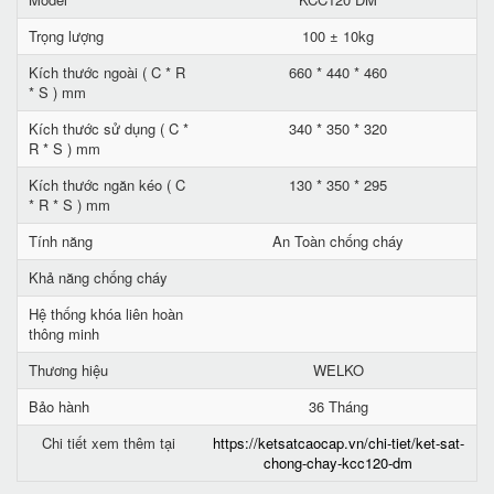
Trọng lượng
100 ± 10kg
Kích thước ngoài ( C * R
660 * 440 * 460
* S ) mm
Kích thước sử dụng ( C *
340 * 350 * 320
R * S ) mm
Kích thước ngăn kéo ( C
130 * 350 * 295
* R * S ) mm
Tính năng
An Toàn chống cháy
Khả năng chống cháy
Hệ thống khóa liên hoàn
thông minh
Thương hiệu
WELKO
Bảo hành
36 Tháng
Chi tiết xem thêm tại
https://ketsatcaocap.vn/chi-tiet/ket-sat-
chong-chay-kcc120-dm