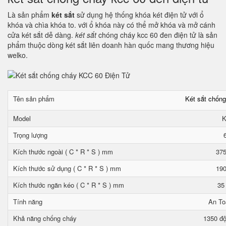
Là sản phẩm
két sắt
sử dụng hệ thống khóa két điện tử với ổ
khóa và chìa khóa to. với ổ khóa này có thể mở khóa và mở cánh
cửa két sắt dễ dàng.
két sắt
chóng cháy kcc 60 đen điện tử là sản
phẩm thuộc dòng két sắt liên doanh hàn quốc mang thương hiệu
welko.
Tên sản phẩm
Két sắt chốn
Model
K
Trọng lượng
Kích thước ngoài ( C * R * S ) mm
375
Kích thước sử dụng ( C * R * S ) mm
190
Kích thước ngăn kéo ( C * R * S ) mm
35
Tính năng
An To
Khả năng chống cháy
1350 độ