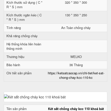
Kích thước sử dụng ( C *
320 * 350 * 300
R * S ) mm
Kích thước ngăn kéo ( C
130 * 350 * 250
* R * S ) mm
Tính năng
An Toàn chống cháy
Khả năng chống cháy
Hệ thống khóa liên hoàn
thông minh
Thương hiệu
WELKO
Bảo hành
36 Tháng
Chi tiết sản phẩm
https://ketsatcaocap.vn/chi-tiet/ket-sat-
chong-chay-kcc-110-kc
Tên sản phẩm
Két sắt chống cháy kcc 110 khoá bát