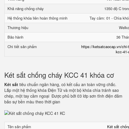
Khả năng chống cháy
1350 độ C tron
Hệ thống khóa liên hoàn thông minh
Tay cầm: 01 - Chìa khó
Thương hiệu
Welk
Bảo hành
36 Thá
Chi tiết sản phẩm
https://ketsatcaocap.vn/chi-
kcc-41-
Két sắt chống cháy KCC 41 khóa cơ
Két sắt
tiêu chuẩn ngân hàng, có kết cấu an toàn vững chắc.
Lắp một hệ thống khóa Điện Tử và một bộ khóa chìa tránh sao
chép, một tay cầm ngoại Được phủ bởi 03 lớp sơn tĩnh điện đảm
bảo sự bền màu theo thời gian
Tên sản phẩm
Két sắt chố