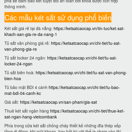
phá sẽ đảm bảo két tuyệt đối an toàn bởi khóa được tích hợp
thông minh.
Các mẫu két sắt sử dụng phổ biến
Két sắt giá rẻ tại đà nẵng:
https://ketsatcaocap.vn/tin-tuc/ket-sat-
khach-san-gia-re-da-nang-1
Tủ sắt văn phòng giá rẻ:
https://ketsatcaocap.vn/chi-tiet/tu-sat-
van-phong-gia-re
Tủ sắt locker 24 ngăn:
https://ketsatcaocap.vn/chi-tiet/tu-sat-
locker-24-ngan
Tủ sắt biên hoà:
https://ketsatcaocap.vn/chi-tiet/tu-sat-van-phong-
bien-hoa
Tủ bảo mật BDI 4 cánh
https://ketsatcaocap.vn/chi-tiet/tu-bao-
mat-bdi-04-canh-kc
Giá sắt:
https://ketsatcaocap.vn/san-pham/gia-sat
Thuê két sắt ngân hàng
https://ketsatcaocap.vn/chi-tiet/thue-ket-
sat-ngan-hang-vietcombank
Phía trong cửa két sắt chống cháy thiết kế những đĩa thép xếp
tầng di động, khi mũi khoan, hay bất kỳ vật thể lạ chạm vào thì