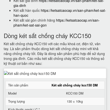
Két sắt gia đình
https://ketsatcaocap.vn/san-pham/ket-sat-
gia-dinh
Két sắt hàn quốc
https://ketsatcaocap.vn/san-pham/ket-sat-
han-quoc
Két sắt sài gòn chính hãng
https://ketsatcaocap.vn/san-
pham/ket-sat-sai-gon
Dòng két sắt chống cháy KCC150
Két sắt chống cháy KCC150 với các mẫu khoá cơ, điện tử, vân
tay. Là sản phẩm thuộc dòng két sắt chống cháy mini với khả
năng chống cháy tốt. Đây là dòng sản phẩm phù hợp để sử dụng
trong gia đình. Các mẫu két sắt chống cháy KCC150 và thông số
kỹ thuật cơ bản như sau:
Tên sản phẩm
Két sắt chống cháy kcc150 DM
Model
KCC150 DM
Trọng lượng
130 ± 10kg
Kích thước ngoài ( C *