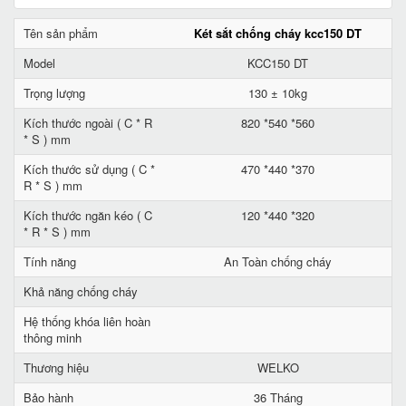
Tên sản phẩm
Két sắt chống cháy kcc150 DT
Model
KCC150 DT
Trọng lượng
130 ± 10kg
Kích thước ngoài ( C * R
820 *540 *560
* S ) mm
Kích thước sử dụng ( C *
470 *440 *370
R * S ) mm
Kích thước ngăn kéo ( C
120 *440 *320
* R * S ) mm
Tính năng
An Toàn chống cháy
Khả năng chống cháy
Hệ thống khóa liên hoàn
thông minh
Thương hiệu
WELKO
Bảo hành
36 Tháng