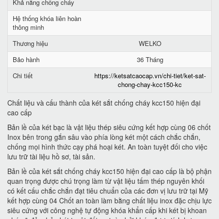
Khả năng chống cháy
Hệ thống khóa liên hoàn
thông minh
Thương hiệu
WELKO
Bảo hành
36 Tháng
Chi tiết
https://ketsatcaocap.vn/chi-tiet/ket-sat-
chong-chay-kcc150-kc
Chất liệu và cấu thành của két sắt chống cháy kcc150 hiện đại
cao cấp
Bản lề của két bạc là vật liệu thép siêu cứng kết hợp cùng 06 chốt
Inox bên trong gắn sâu vào phía lòng két một cách chắc chắn,
chống mọi hình thức cạy phá hoại két. An toàn tuyệt đối cho việc
lưu trữ tài liệu hồ sơ, tài sản.
Bản lề của két sắt chống cháy kcc150 hiện đại cao cấp là bộ phận
quan trọng được chú trọng làm từ vật liệu tấm thép nguyên khối
có kết cấu chắc chắn đạt tiêu chuẩn của các đơn vị lưu trữ tại Mỹ
kết hợp cùng 04 Chốt an toàn làm bằng chất liệu inox đặc chịu lực
siêu cứng với công nghệ tự động khóa khẩn cấp khi két bị khoan