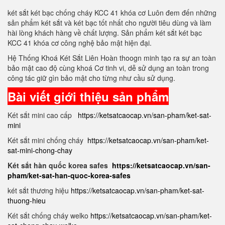
két sắt két bạc chống cháy KCC 41 khóa cơ Luôn đem đến những
sản phẩm két sắt và két bạc tốt nhất cho người tiêu dùng và làm
hài lòng khách hàng về chất lượng. Sản phẩm két sắt két bạc
KCC 41 khóa cơ công nghệ bảo mật hiện đại.
Hệ Thống Khoá Két Sắt Liên Hoàn thoogn minh tạo ra sự an toàn
bảo mật cao độ cùng khoá Cơ tinh vi, dễ sử dụng an toàn trong
công tác giữ gìn bảo mật cho từng như cầu sử dụng.
Bài viết giới thiệu sản phẩm
Két sắt mini cao cấp
https://ketsatcaocap.vn/san-pham/ket-sat-
mini
Két sắt mini chống cháy
https://ketsatcaocap.vn/san-pham/ket-
sat-mini-chong-chay
Két sắt hàn quốc korea safes
https://ketsatcaocap.vn/san-
pham/ket-sat-han-quoc-korea-safes
két sắt thương hiệu
https://ketsatcaocap.vn/san-pham/ket-sat-
thuong-hieu
Két sắt chống cháy welko
https://ketsatcaocap.vn/san-pham/ket-