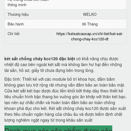
thông minh
Thương hiệu
WELKO
Bảo hành
36 Tháng
Chi tiết
https://ketsatcaocap.vn/chi-tiet/ket-sat-
chong-chay-kcc120-dt
két sắt chống cháy kcc120 đặc biệt
có khả năng chịu được
nhiệt độ cao bên ngoài két sắt mà không làm hư hại đến những
tài sản, hồ sơ, giấy tờ chưa đựng bên trong lòng.
Đặc tính: Thiết kế với các module bố trí khoa học, đảm bảm
không gian lưu trữ rộng rãi nhưng vẫn đảm bảo an toàn bảo mật.
Cửa két sắt két bạc được đúc liền khối bởi thép dày theo thiết kế
tiêu chuẩn hình bậc thang bo vuông góc ăn khớp với thân két bạc.
tạo nên sự chắc chắn và hoàn toàn đảm bảo an toàn chống
khoan phá đục cho két. Két sắt chống cháy kcc120 được sản xuất
theo tiêu chuẩn ngân hàng của châu âu và được kiểm định chất
lượng nghiêm ngặt ngay từ trong khâu sản xuất
Danh mục các sản phẩm được sản