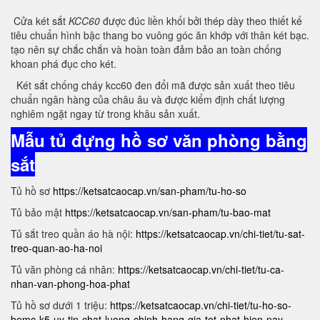
Cửa két sắt
KCC60
được đúc liền khối bởi thép dày theo thiết kế
tiêu chuẩn hình bậc thang bo vuông góc ăn khớp với thân két bạc.
tạo nên sự chắc chắn và hoàn toàn đảm bảo an toàn chống
khoan phá đục cho két.
Két sắt chống cháy kcc60 đen đổi mã được sản xuất theo tiêu
chuẩn ngân hàng của châu âu và được kiểm định chất lượng
nghiêm ngặt ngay từ trong khâu sản xuất.
Mẫu tủ đựng hồ sơ văn phòng bằng
sắt
Tủ hồ sơ
https://ketsatcaocap.vn/san-pham/tu-ho-so
Tủ bảo mật
https://ketsatcaocap.vn/san-pham/tu-bao-mat
Tủ sắt treo quần áo hà nội:
https://ketsatcaocap.vn/chi-tiet/tu-sat-
treo-quan-ao-ha-noi
Tủ văn phòng cá nhân:
https://ketsatcaocap.vn/chi-tiet/tu-ca-
nhan-van-phong-hoa-phat
Tủ hồ sơ dưới 1 triệu:
https://ketsatcaocap.vn/chi-tiet/tu-ho-so-
bemc-k5-uy-tin-chat-luong-chinh-hang-gia-tot-nhat-hien-nay