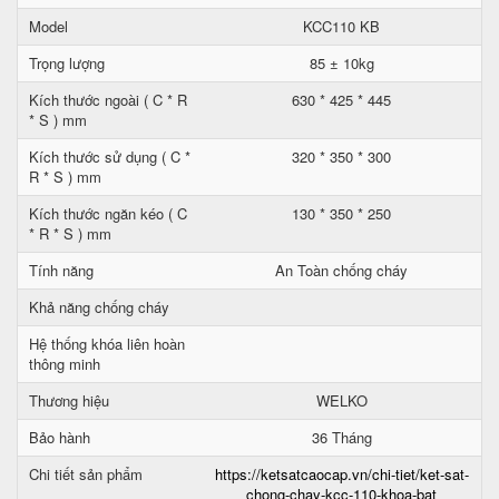
Model
KCC110 KB
Trọng lượng
85 ± 10kg
Kích thước ngoài ( C * R
630 * 425 * 445
* S ) mm
Kích thước sử dụng ( C *
320 * 350 * 300
R * S ) mm
Kích thước ngăn kéo ( C
130 * 350 * 250
* R * S ) mm
Tính năng
An Toàn chống cháy
Khả năng chống cháy
Hệ thống khóa liên hoàn
thông minh
Thương hiệu
WELKO
Bảo hành
36 Tháng
Chi tiết sản phẩm
https://ketsatcaocap.vn/chi-tiet/ket-sat-
chong-chay-kcc-110-khoa-bat