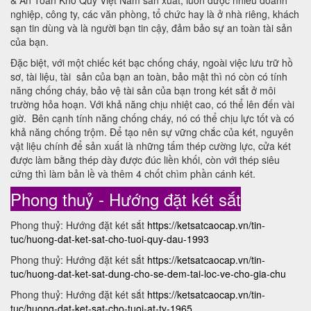
& An Toàn Kho Quỹ Việt Nam sản xuất, luôn được nhiều doanh
nghiệp, công ty, các văn phòng, tổ chức hay là ở nhà riêng, khách
sạn tin dùng và là người bạn tin cậy, đảm bảo sự an toàn tài sản
của bạn.
Đặc biệt, với một chiếc két bạc chống cháy, ngoài việc lưu trữ hồ
sơ, tài liệu, tài sản của bạn an toàn, bảo mật thì nó còn có tính
năng chống cháy, bảo vệ tài sản của bạn trong két sắt ở môi
trường hỏa hoạn. Với khả năng chịu nhiệt cao, có thể lên đến vài
giờ. Bên cạnh tính năng chống cháy, nó có thể chịu lực tốt và có
khả năng chống trộm. Để tạo nên sự vững chắc của két, nguyên
vật liệu chính để sản xuất là những tấm thép cường lực, cửa két
được làm bằng thép dày được đúc liền khối, còn với thép siêu
cứng thì làm bản lề và thêm 4 chốt chìm phần cánh két.
Phong thuỷ - Hướng đặt két sắt
Phong thuỷ: Hướng đặt két sắt
https://ketsatcaocap.vn/tin-
tuc/huong-dat-ket-sat-cho-tuoi-quy-dau-1993
Phong thuỷ: Hướng đặt két sắt
https://ketsatcaocap.vn/tin-
tuc/huong-dat-ket-sat-dung-cho-se-dem-tai-loc-ve-cho-gia-chu
Phong thuỷ: Hướng đặt két sắt
https://ketsatcaocap.vn/tin-
tuc/huong-dat-ket-sat-cho-tuoi-at-ty-1965