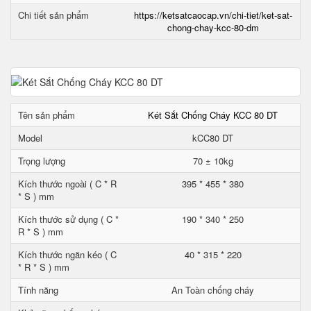
Chi tiết sản phẩm
https://ketsatcaocap.vn/chi-tiet/ket-sat-
chong-chay-kcc-80-dm
Tên sản phẩm
Két Sắt Chống Cháy KCC 80 DT
Model
kCC80 DT
Trọng lượng
70 ± 10kg
Kích thước ngoài ( C * R
395 * 455 * 380
* S ) mm
Kích thước sử dụng ( C *
190 * 340 * 250
R * S ) mm
Kích thước ngăn kéo ( C
40 * 315 * 220
* R * S ) mm
Tính năng
An Toàn chống cháy