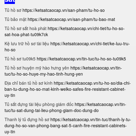
Tủ hồ sơ
https://ketsatcaocap.vn/san-pham/tu-ho-so
Tủ bảo mật
https://ketsatcaocap.vn/san-pham/tu-bao-mat
Tủ hồ sơ sắt hoà phát
https://ketsatcaocap.vn/chi-tiet/tu-ho-so-
sat-hoa-phat-tu09k7ck
Kệ lưu trữ hồ sơ tài liệu
https://ketsatcaocap.vn/chi-tiet/ke-luu-tru-
ho-so
Tủ hồ sơ tu09k5
https://ketsatcaocap.vn/tin-tuc/tu-ho-so-tu09k5
Tủ hồ sơ huyện mỹ hào hưng yên
https://ketsatcaocap.vn/tin-
tuc/tu-ho-so-huye-my-hao-tinh-hung-yen
Địa chỉ bán tủ hồ sơ kính
https://ketsatcaocap.vn/tu-ho-so/dia-chi-
ban-tu-dung-ho-so-mat-kinh-welko-safes-fire-resistant-cabinet-
uy-tin
Tủ sắt đựng tài liệu phòng giám đốc
https://ketsatcaocap.vn/tin-
tuc/tu-sat-dung-tai-lieu-phong-giam-doc-dung-do
Thanh lý tủ đựng hồ sơ
https://ketsatcaocap.vn/tin-tuc/thanh-ly-tu-
dung-ho-so-van-phong-bang-sat-5-canh-fire-resistant-cabinets-
uy-tin