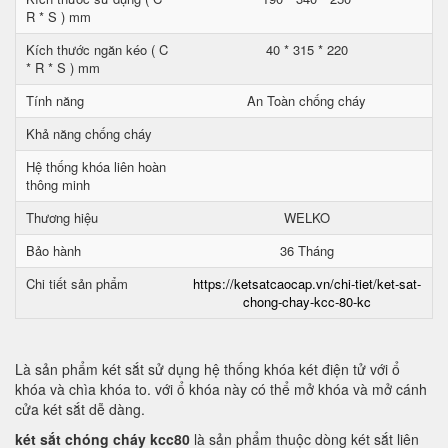
R * S ) mm
Kích thước ngăn kéo ( C
40 * 315 * 220
* R * S ) mm
Tính năng
An Toàn chống cháy
Khả năng chống cháy
Hệ thống khóa liên hoàn
thông minh
Thương hiệu
WELKO
Bảo hành
36 Tháng
Chi tiết sản phẩm
https://ketsatcaocap.vn/chi-tiet/ket-sat-
chong-chay-kcc-80-kc
Là sản phẩm két sắt sử dụng hệ thống khóa két điện tử với ổ
khóa và chìa khóa to. với ổ khóa này có thể mở khóa và mở cánh
cửa két sắt dễ dàng.
két sắt chóng cháy kcc80
là sản phẩm thuộc dòng két sắt liên