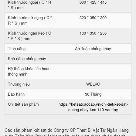
Kích thước ngoài ( C * R
630 * 425 * 445
* S ) mm
Kích thước sử dụng ( C *
320 * 350 * 300
R * S ) mm
Kích thước ngăn kéo ( C
130 * 350 * 250
* R * S ) mm
Tính năng
An Toàn chống cháy
Khả năng chống cháy
Hệ thống khóa liên hoàn
thông minh
Thương hiệu
WELKO
Bảo hành
36 Tháng
Chi tiết sản phẩm
https://ketsatcaocap.vn/chi-tiet/ket-sat-
chong-chay-kcc-110-van-tay
Các sản phẩm két sắt do Công ty CP Thiết Bị Vật Tư Ngân Hàng