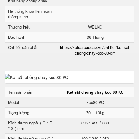
Khả năng chống cháy
Hệ thống khóa liên hoàn
thông minh
Thương hiệu
WELKO
Bảo hành
36 Tháng
Chi tiết sản phẩm
https://ketsatcaocap.vn/chi-tiet/ket-sat-
chong-chay-kcc-80-dm
Tên sản phẩm
Két sắt chống cháy kcc 80 KC
Model
kcc80 KC
Trọng lượng
70 ± 10kg
Kích thước ngoài ( C * R
395 * 455 * 380
* S ) mm
Kích thước sử dụng ( C *
190 * 340 * 250