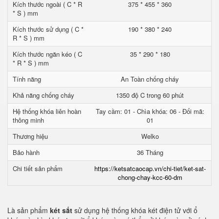
Kích thước ngoài ( C * R
375 * 455 * 360
* S ) mm
Kích thước sử dụng ( C *
190 * 380 * 240
R * S ) mm
Kích thước ngăn kéo ( C
35 * 290 * 180
* R * S ) mm
Tính năng
An Toàn chống cháy
Khả năng chống cháy
1350 độ C trong 60 phút
Hệ thống khóa liên hoàn
Tay cầm: 01 - Chìa khóa: 06 - Đổi mã:
thông minh
01
Thương hiệu
Welko
Bảo hành
36 Tháng
Chi tiết sản phẩm
https://ketsatcaocap.vn/chi-tiet/ket-sat-
chong-chay-kcc-60-dm
Là sản phẩm
két sắt
sử dụng hệ thống khóa két điện tử với ổ