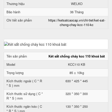
Thương hiệu
WELKO
Bảo hành
36 Tháng
Chi tiết sản phẩm
https://ketsatcaocap.vn/chi-tiet/ket-sat-
chong-chay-kcc-110-kc
Tên sản phẩm
Két sắt chống cháy kcc 110 khoá bát
Model
KCC110 KB
Trọng lượng
85 ± 10kg
Kích thước ngoài ( C * R
630 * 425 * 445
* S ) mm
Kích thước sử dụng ( C *
320 * 350 * 300
R * S ) mm
Kích thước ngăn kéo ( C
130 * 350 * 250
* R * S ) mm