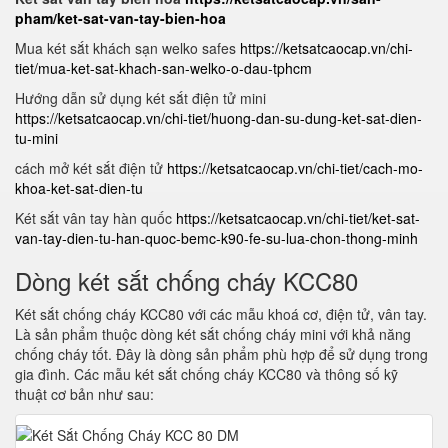
pham/ket-sat-van-tay-bien-hoa
Mua két sắt khách sạn welko safes
https://ketsatcaocap.vn/chi-
tiet/mua-ket-sat-khach-san-welko-o-dau-tphcm
Hướng dẫn sử dụng két sắt điện tử mini
https://ketsatcaocap.vn/chi-tiet/huong-dan-su-dung-ket-sat-dien-
tu-mini
cách mở két sắt điện tử
https://ketsatcaocap.vn/chi-tiet/cach-mo-
khoa-ket-sat-dien-tu
Két sắt vân tay hàn quốc
https://ketsatcaocap.vn/chi-tiet/ket-sat-
van-tay-dien-tu-han-quoc-bemc-k90-fe-su-lua-chon-thong-minh
Dòng két sắt chống cháy KCC80
Két sắt chống cháy KCC80 với các mẫu khoá cơ, điện tử, vân tay.
Là sản phẩm thuộc dòng két sắt chống cháy mini với khả năng
chống cháy tốt. Đây là dòng sản phẩm phù hợp để sử dụng trong
gia đình. Các mẫu két sắt chống cháy KCC80 và thông số kỹ
thuật cơ bản như sau: