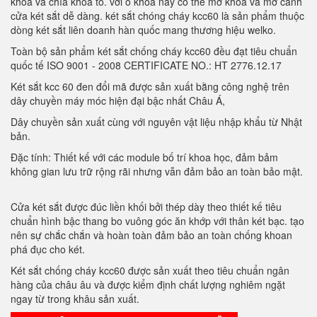
khóa và chìa khóa to. với ổ khóa này có thể mở khóa và mở cánh
cửa két sắt dễ dàng. két sắt chóng cháy kcc60 là sản phẩm thuộc
dòng két sắt liên doanh hàn quốc mang thương hiệu welko.
Toàn bộ sản phẩm két sắt chống cháy kcc60 đều đạt tiêu chuẩn
quốc tế ISO 9001 - 2008 CERTIFICATE NO.: HT 2776.12.17
Két sắt kcc 60 đen đổi mã được sản xuất bằng công nghệ trên
dây chuyền máy móc hiện đại bậc nhất Châu Á,
Dây chuyền sản xuất cùng với nguyên vật liệu nhập khẩu từ Nhật
bản.
Đặc tính: Thiết kế với các module bố trí khoa học, đảm bảm
không gian lưu trữ rộng rãi nhưng vẫn đảm bảo an toàn bảo mật.
Cửa két sắt được đúc liền khối bởi thép dày theo thiết kế tiêu
chuẩn hình bậc thang bo vuông góc ăn khớp với thân két bạc. tạo
nên sự chắc chắn và hoàn toàn đảm bảo an toàn chống khoan
phá đục cho két.
Két sắt chống cháy kcc60 được sản xuất theo tiêu chuẩn ngân
hàng của châu âu và được kiểm định chất lượng nghiêm ngặt
ngay từ trong khâu sản xuất.