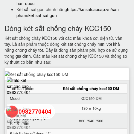
han-quoc
Két sắt sài gòn chính hãng
https://ketsatcaocap.vn/san-
pham/ket-sat-sai-gon
Dòng két sắt chống cháy KCC150
Két sắt chống cháy KCC150 với các mẫu khoá cơ, điện tử, vân
tay. Là sản phẩm thuộc dòng két sắt chống cháy mini với khả
năng chống cháy tốt. Đây là dòng sản phẩm phù hợp để sử dụng
trong gia đình. Các mẫu két sắt chống cháy KCC150 và thông số
kỹ thuật cơ bản như sau:
Tên sản phẩm
Két sắt chống cháy kcc150 DM
Model
KCC150 DM
Trọng lượng
130 ± 10kg
0982770404
Kích thước ngoài ( C *
820 *540 *560
R * S ) mm
back
Kích thước sử dụng ( C