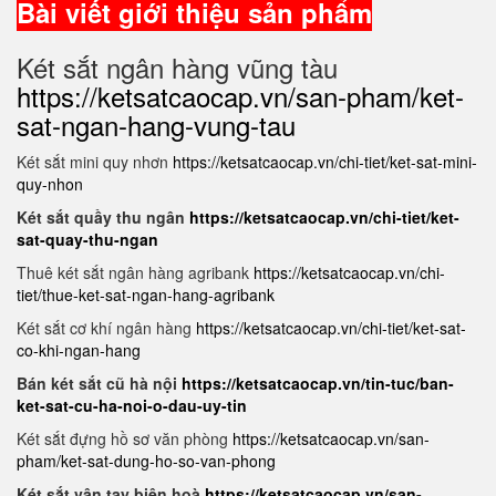
Bài viết giới thiệu sản phẩm
Két sắt ngân hàng vũng tàu
https://ketsatcaocap.vn/san-pham/ket-
sat-ngan-hang-vung-tau
Két sắt mini quy nhơn
https://ketsatcaocap.vn/chi-tiet/ket-sat-mini-
quy-nhon
Két sắt quầy thu ngân
https://ketsatcaocap.vn/chi-tiet/ket-
sat-quay-thu-ngan
Thuê két sắt ngân hàng agribank
https://ketsatcaocap.vn/chi-
tiet/thue-ket-sat-ngan-hang-agribank
Két sắt cơ khí ngân hàng
https://ketsatcaocap.vn/chi-tiet/ket-sat-
co-khi-ngan-hang
Bán két sắt cũ hà nội
https://ketsatcaocap.vn/tin-tuc/ban-
ket-sat-cu-ha-noi-o-dau-uy-tin
Két sắt đựng hồ sơ văn phòng
https://ketsatcaocap.vn/san-
pham/ket-sat-dung-ho-so-van-phong
Két sắt vân tay biên hoà
https://ketsatcaocap.vn/san-