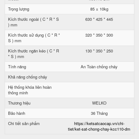
Trọng lượng
85 ± 10kg
Kích thước ngoài ( C * R * S
630 * 425 * 445
) mm
Kích thước sử dụng ( C * R *
320 * 350 * 300
S ) mm
Kích thước ngăn kéo ( C * R
130 * 350 * 250
* S ) mm
Tính năng
An Toàn chống cháy
Khả năng chống cháy
Hệ thống khóa liên hoàn
thông minh
Thương hiệu
WELKO
Bảo hành
36 Tháng
Chi tiết sản phẩm
https://ketsatcaocap.vn/chi-
tiet/ket-sat-chong-chay-kcc110-dm