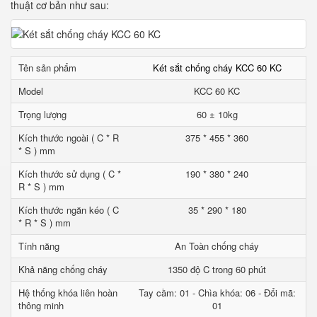
thuật cơ bản như sau:
Tên sản phẩm
Két sắt chống cháy KCC 60 KC
Model
KCC 60 KC
Trọng lượng
60 ± 10kg
Kích thước ngoài ( C * R
375 * 455 * 360
* S ) mm
Kích thước sử dụng ( C *
190 * 380 * 240
R * S ) mm
Kích thước ngăn kéo ( C
35 * 290 * 180
* R * S ) mm
Tính năng
An Toàn chống cháy
Khả năng chống cháy
1350 độ C trong 60 phút
Hệ thống khóa liên hoàn
Tay cầm: 01 - Chìa khóa: 06 - Đổi mã:
thông minh
01