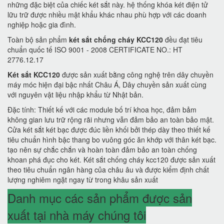
những đặc biệt của chiếc két sắt này. hệ thống khóa két điện tử
lữu trữ được nhiều mật khẩu khác nhau phù hợp với các doanh
nghiệp hoặc gia đình.
Toàn bộ sản phẩm
két sắt chống cháy KCC120
đều đạt tiêu
chuẩn quốc tế ISO 9001 - 2008 CERTIFICATE NO.: HT
2776.12.17
Két sắt KCC120
được sản xuất bằng công nghệ trên dây chuyền
máy móc hiện đại bậc nhất Châu Á, Dây chuyền sản xuất cùng
với nguyên vật liệu nhập khẩu từ Nhật bản.
Đặc tính: Thiết kế với các module bố trí khoa học, đảm bảm
không gian lưu trữ rộng rãi nhưng vẫn đảm bảo an toàn bảo mật.
Cửa két sắt két bạc được đúc liền khối bởi thép dày theo thiết kế
tiêu chuẩn hình bậc thang bo vuông góc ăn khớp với thân két bạc.
tạo nên sự chắc chắn và hoàn toàn đảm bảo an toàn chống
khoan phá đục cho két. Két sắt chống cháy kcc120 được sản xuất
theo tiêu chuẩn ngân hàng của châu âu và được kiểm định chất
lượng nghiêm ngặt ngay từ trong khâu sản xuất
Danh mục các sản phẩm được sản
xuất tại nhà máy chúng tôi