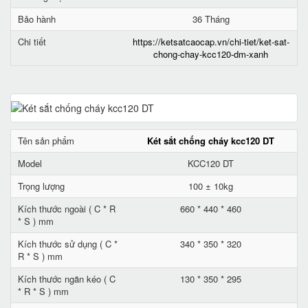
Bảo hành
36 Tháng
Chi tiết
https://ketsatcaocap.vn/chi-tiet/ket-sat-
chong-chay-kcc120-dm-xanh
Tên sản phẩm
Két sắt chống cháy kcc120 DT
Model
KCC120 DT
Trọng lượng
100 ± 10kg
Kích thước ngoài ( C * R
660 * 440 * 460
* S ) mm
Kích thước sử dụng ( C *
340 * 350 * 320
R * S ) mm
Kích thước ngăn kéo ( C
130 * 350 * 295
* R * S ) mm