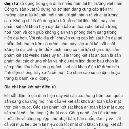
điện tử
sử dụng trong gia đình nhiều năm tại thị trường việt nam.
Công ty sản xuất tủ đựng hồ sơ hiện đang cung cấp trên thị
trường các mẫu két sắt mới nhất với giá thành rẻ và chất lượng
cao. Không chỉ là đồ dùng lưu trữ hồ sơ tài liệu. hiện nay sản
phẩm két sắt khoá hiện đại đảm bảo an toàn cho tài sản trong
hoả hoạn và còn giúp không gian văn phòng thêm sang trọng
hiện đại hơn. Với các địa chỉ chuyên cung cấp két sắt hiện đại tại
nhiều tỉnh thành trên cả nước. nhà máy sản xuất két sắt chất
lương là địa chỉ uy tín để khách hàng có thể lựa chọn được sản
phẩm két sắt welko safes uy tín. Hệ thống két sắt an toàn là sản
phẩm đạt các chứng nhận và nhiều năm liền được bầu chọn là
sản phẩm tiêu biểu trong ngành. két sắt khoá điện tử được sơn
tĩnh điện chống trầy xước bề mặt. Có chân cao su cố định hoặc
trang bị bánh xe di động.
Địa chỉ bán két sắt điện tử
két sắt điện tử gia đình hiện nay với các cửa hàng trên toàn quốc
sẵn sàng đáp ứng mọi nhu cầu về két sắt khoá an toàn bảo mật
trên toàn quốc. Các sản phẩm két sắt khoá an toàn bảo mật được
sản xuất với nền tảng kỹ thuật cao. Công nghệ tiên tiến từ các
nước lớn về công nghiệp như nhật bản, hàn quốc, đức, ý vv. Tất
cả với mục tiêu đem lại hiệu quả tốt nhất cho khách hàng. két sắt