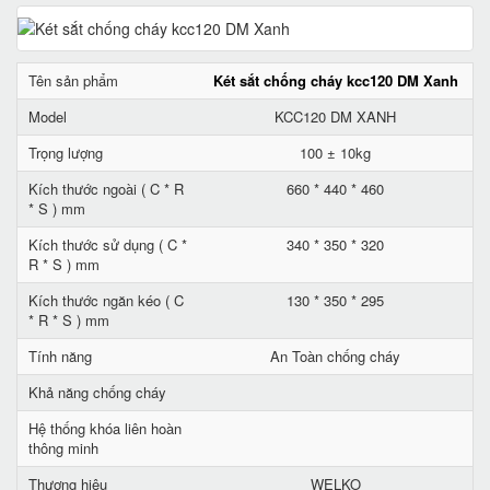
Tên sản phẩm
Két sắt chống cháy kcc120 DM Xanh
Model
KCC120 DM XANH
Trọng lượng
100 ± 10kg
Kích thước ngoài ( C * R
660 * 440 * 460
* S ) mm
Kích thước sử dụng ( C *
340 * 350 * 320
R * S ) mm
Kích thước ngăn kéo ( C
130 * 350 * 295
* R * S ) mm
Tính năng
An Toàn chống cháy
Khả năng chống cháy
Hệ thống khóa liên hoàn
thông minh
Thương hiệu
WELKO