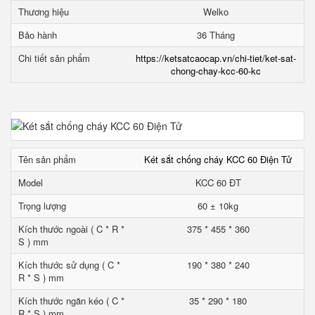
Thương hiệu
Welko
Bảo hành
36 Tháng
Chi tiết sản phẩm
https://ketsatcaocap.vn/chi-tiet/ket-sat-
chong-chay-kcc-60-kc
Tên sản phẩm
Két sắt chống cháy KCC 60 Điện Tử
Model
KCC 60 ĐT
Trọng lượng
60 ± 10kg
Kích thước ngoài ( C * R *
375 * 455 * 360
S ) mm
Kích thước sử dụng ( C *
190 * 380 * 240
R * S ) mm
Kích thước ngăn kéo ( C *
35 * 290 * 180
R * S ) mm