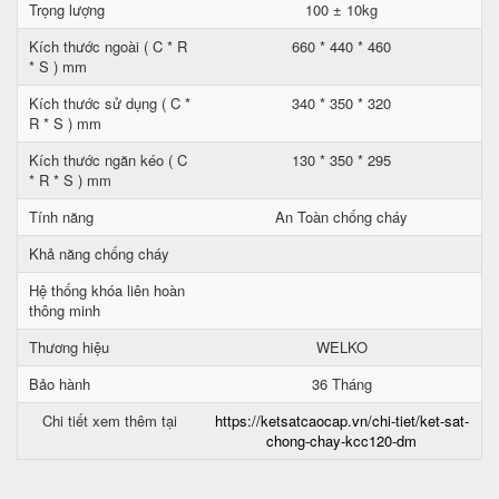
Trọng lượng
100 ± 10kg
Kích thước ngoài ( C * R
660 * 440 * 460
* S ) mm
Kích thước sử dụng ( C *
340 * 350 * 320
R * S ) mm
Kích thước ngăn kéo ( C
130 * 350 * 295
* R * S ) mm
Tính năng
An Toàn chống cháy
Khả năng chống cháy
Hệ thống khóa liên hoàn
thông minh
Thương hiệu
WELKO
Bảo hành
36 Tháng
Chi tiết xem thêm tại
https://ketsatcaocap.vn/chi-tiet/ket-sat-
chong-chay-kcc120-dm