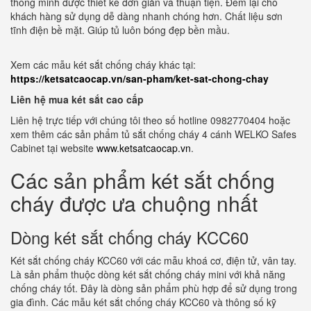
thông minh được thiết kế đơn giản và thuận tiện. Đem lại cho
khách hàng sử dụng dễ dàng nhanh chóng hơn. Chất liệu sơn
tĩnh điện bề mặt. Giúp tủ luôn bóng đẹp bền mầu.
Xem các mẫu két sắt chống cháy khác tại:
https://ketsatcaocap.vn/san-pham/ket-sat-chong-chay
Liên hệ mua két sắt cao cấp
Liên hệ trực tiếp với chúng tôi theo số hotline 0982770404 hoặc
xem thêm các sản phẩm tủ sắt chống cháy 4 cánh WELKO Safes
Cabinet tại website
www.ketsatcaocap.vn
.
Các sản phẩm két sắt chống
cháy được ưa chuộng nhất
Dòng két sắt chống cháy KCC60
Két sắt chống cháy KCC60 với các mẫu khoá cơ, điện tử, vân tay.
Là sản phẩm thuộc dòng két sắt chống cháy mini với khả năng
chống cháy tốt. Đây là dòng sản phẩm phù hợp để sử dụng trong
gia đình. Các mẫu két sắt chống cháy KCC60 và thông số kỹ