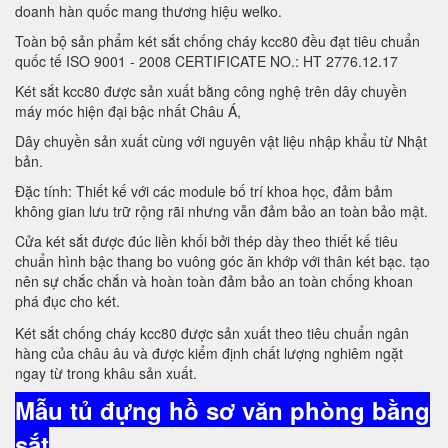
doanh hàn quốc mang thương hiệu welko.
Toàn bộ sản phẩm két sắt chống cháy kcc80 đều đạt tiêu chuẩn
quốc tế ISO 9001 - 2008 CERTIFICATE NO.: HT 2776.12.17
Két sắt kcc80 được sản xuất bằng công nghệ trên dây chuyền
máy móc hiện đại bậc nhất Châu Á,
Dây chuyền sản xuất cùng với nguyên vật liệu nhập khẩu từ Nhật
bản.
Đặc tính: Thiết kế với các module bố trí khoa học, đảm bảm
không gian lưu trữ rộng rãi nhưng vẫn đảm bảo an toàn bảo mật.
Cửa két sắt được đúc liền khối bởi thép dày theo thiết kế tiêu
chuẩn hình bậc thang bo vuông góc ăn khớp với thân két bạc. tạo
nên sự chắc chắn và hoàn toàn đảm bảo an toàn chống khoan
phá đục cho két.
Két sắt chống cháy kcc80 được sản xuất theo tiêu chuẩn ngân
hàng của châu âu và được kiểm định chất lượng nghiêm ngặt
ngay từ trong khâu sản xuất.
Mẫu tủ đựng hồ sơ văn phòng bằng
sắt