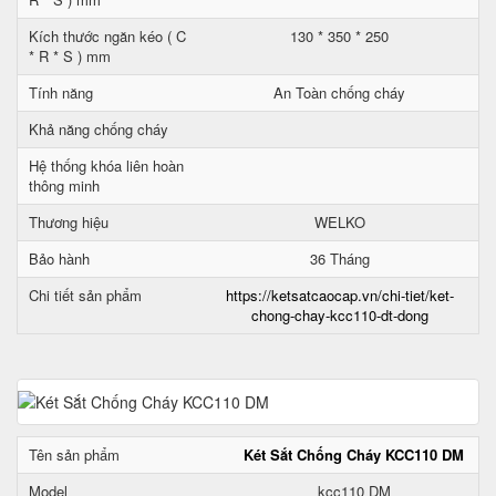
Kích thước ngăn kéo ( C
130 * 350 * 250
* R * S ) mm
Tính năng
An Toàn chống cháy
Khả năng chống cháy
Hệ thống khóa liên hoàn
thông minh
Thương hiệu
WELKO
Bảo hành
36 Tháng
Chi tiết sản phẩm
https://ketsatcaocap.vn/chi-tiet/ket-
chong-chay-kcc110-dt-dong
Tên sản phẩm
Két Sắt Chống Cháy KCC110 DM
Model
kcc110 DM