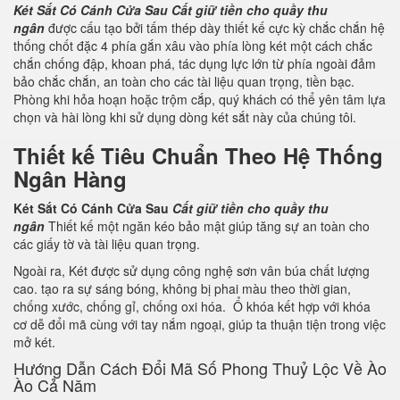
Két Sắt Có Cánh Cửa Sau
Cất giữ tiền cho quầy thu
ngân
được cấu tạo bởi tấm thép dày thiết kế cực kỳ chắc chắn hệ
thống chốt đặc 4 phía gắn xâu vào phía lòng két một cách chắc
chắn chống đập, khoan phá, tác dụng lực lớn từ phía ngoài đảm
bảo chắc chắn, an toàn cho các tài liệu quan trọng, tiền bạc.
Phòng khi hỏa hoạn hoặc trộm cắp, quý khách có thể yên tâm lựa
chọn và hài lòng khi sử dụng dòng két sắt này của chúng tôi.
Thiết kế Tiêu Chuẩn Theo Hệ Thống
Ngân Hàng
Két Sắt Có Cánh Cửa Sau
Cất giữ tiền cho quầy thu
ngân
Thiết kế một ngăn kéo bảo mật giúp tăng sự an toàn cho
các giấy tờ và tài liệu quan trọng.
Ngoài ra, Két được sử dụng công nghệ sơn vân búa chất lượng
cao. tạo ra sự sáng bóng, không bị phai màu theo thời gian,
chống xước, chống gỉ, chống oxi hóa. Ổ khóa kết hợp với khóa
cơ dễ đổi mã cùng với tay nắm ngoại, giúp ta thuận tiện trong việc
mở két.
Hướng Dẫn Cách Đổi Mã Số Phong Thuỷ Lộc Về Ào
Ào Cả Năm