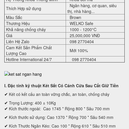
Ngân hàng, cơ quan, siêu
Thích Hợp sử dụng
thị, nhà hàng...
Màu Sắc
Brown
Thương Hiệu
WELKO Safe
Khả năng chống cháy
1000 - 1200°C
Giá
25,000,000 VNĐ
Liên Hệ Zalo
098 2770404
Cam Kết Sản Phẩm Chất
Mới 100%
Lượng Cao
Hotline International 24/7
098 2770404
I. Đặc tính kỹ thuật
Két Sắt Có Cánh Cửa Sau Cất Giữ Tiền
✔
Két có kết cấu an toàn vững chắc, an toàn, chống cháy
✔
Trọng Lượng: 400 ± 10Kg
✔
Kích thước ngoài:
Cao
17
45
* Rộng
80
0 * Sâu
70
0 mm
✔
Kích thước sử dụng:
Cao
1370
* Rộng
700
* Sâu
54
0 mm
✔
Kích Thước Ngăn Kéo:
Cao
1
00
* Rộng
61
0 * Sâu
51
0 mm