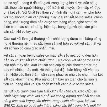
bemc ngân hàng ở đà nẵng có trọng lượng lớn được đúc bằng
sắt, thép cán nguội không gỉ để tránh di chuyể, trộm cắp và đục
phá két sắt. Với Chất liệu thép sơn tĩnh điện ghi xám vv, phù hợp
với mọi không gian văn phòng. Các loại két sắt bemc safes, chính
hãng, chất lượng đảm bảo được sơn bằng công nghệ sơn tĩnh
điện cho màu sắc rõ ràng, hiện đại, bóng đẹp và tạo cảm giác
sần sần khi sờ tay vào.
Các loại két làm giả thường kém chất lượng được sơn bằng công
nghệ thường nên màu sắc kém sắt nét hơn so với két sắt thật và
khi sờ vào có cảm giác nhẵn, mịn.
két sắt an toàn bemc safes có màu sắc sắc nét, bóng đẹp hơn
hẳn so với két sắt kém chất lượng. Lựa chọn két sắt bemc safes
của nhà máy sản xuất két sắt cao cấp tại các showroom trưng
bày với nhiều mẫu mới. Hệ thống đại diện bán hàng két vân tay
trên khắp các tỉnh thành sẵn sàng phục vụ nhu cầu chọn mua két
sắt của khách hàng. Khả năng đảm bảo an toàn cho tài sản là
tiêu chí hàng đầu khi lựa chọn két sắt cánh đúc bemc safes
Két Sắt Có Cánh Cửa Sau Cất Giữ Tiền Hiện Đại Cao Cấp Rẻ
Nhất Hiện Nay.
Nhờ vào sự nỗ lực không ngừng nghỉ cải tiến và
nâng cao chất lượng sản phẩm trong nhiều năm qua, két sắt
WELKO Safe có bước tiến thành công vào thị trường Mỹ, một thị