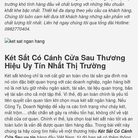
trường khó tính hàng đầu về chất lượng với những tiêu chuẩn
khắt khe bậc nhất. Thiết kế đa dạng theo yêu cầu ca khách hàng,
Chúng tôi luôn cam kết đưa tới khách hàng những sản phẩm với
chất lượng tốt nhất. Liên hệ ngay chúng tôi qua tổng đài Hotline:
0982770404.
Két Sắt Có Cánh Cửa Sau
Thương
Hiệu Uy Tín Nhất Thị Trường
Két sắt không chỉ là nơi cất giữ an toàn cho tài sản gia đình mà
nó còn đặc biệt quan trọng với các doanh nghiệp, ngân hàng bởi
nó là nơi lưu giữ nhiều ngân sách, tài sản, tài liệu quan trọng, bảo
vệ tài sản cho cả một tập thể. Vì thế, độ an toàn chính là yếu tố
tiên quyết cần quan tâm khi chọn mua két sắt ngân hàng. Nếu
Công Ty, Doanh Nghiệp để xảy ra các tình trạng như cháy két,
mất trộm… chắc chắn sẽ gây ra nhiều tổn hại, không chỉ về vật
chất của cơ quan. Chính vì thế, lựa chọn loại két sắt nào tốt và an
toàn luôn là vấn đề được quan tâm hàng đầu. Trong bài viết này
chúng ta hãy cùng tìm hiểu về một thương hiệu
Két Sắt Có Cánh
Cửa Sau
uy tín
hàng đầu Việt Nam, từ đó bạn sẽ có thêm thông