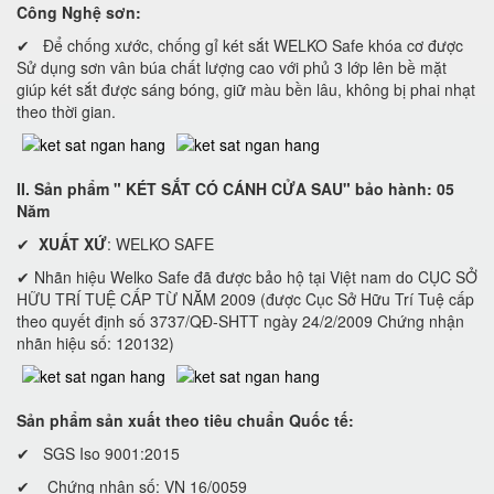
Công Nghệ sơn:
✔ Để chống xước, chống gỉ két sắt WELKO Safe khóa cơ được
Sử dụng sơn vân búa chất lượng cao với phủ 3 lớp lên bề mặt
giúp két sắt được sáng bóng, giữ màu bền lâu, không bị phai nhạt
theo thời gian.
II. Sản phẩm "
KÉT SẮT CÓ CÁNH CỬA SAU
" bảo hành: 05
Năm
✔
XUẤT XỨ
: WELKO SAFE
✔ Nhãn hiệu Welko Safe đã được bảo hộ tại Việt nam do CỤC SỞ
HỮU TRÍ TUỆ CẤP TỪ NĂM 2009 (được Cục Sở Hữu Trí Tuệ cấp
theo quyết định số 3737/QĐ-SHTT ngày 24/2/2009 Chứng nhận
nhãn hiệu số: 120132)
Sản phẩm sản xuất theo tiêu chuẩn Quốc tế:
✔ SGS Iso 9001:2015
✔ Chứng nhận số: VN 16/0059