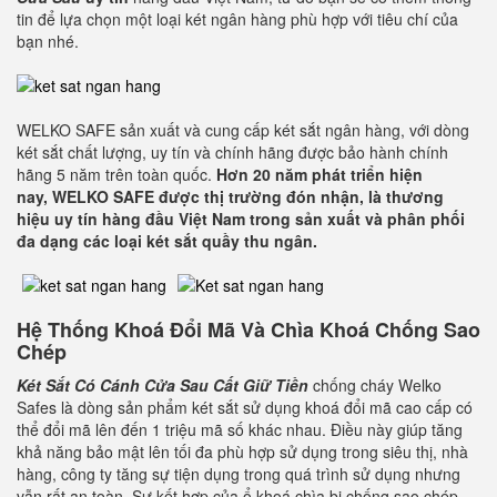
tin để lựa chọn một loại két ngân hàng phù hợp với tiêu chí của
bạn nhé.
WELKO SAFE sản xuất và cung cấp két sắt ngân hàng, với dòng
két sắt chất lượng, uy tín và chính hãng được bảo hành chính
hãng 5 năm trên toàn quốc.
Hơn 20 năm phát triển hiện
nay,
WELKO SAFE
được thị trường đón nhận, là thương
hiệu uy tín hàng đầu Việt Nam trong sản xuất và phân phối
đa dạng các loại két sắt quầy thu ngân.
Hệ Thống Khoá Đổi Mã Và Chìa Khoá Chống Sao
Chép
Két Sắt Có Cánh Cửa Sau Cất Giữ Tiền
chống cháy Welko
Safes là dòng sản phẩm két sắt sử dụng khoá đổi mã cao cấp có
thể đổi mã lên đến 1 triệu mã số khác nhau. Điều này giúp tăng
khả năng bảo mật lên tối đa phù hợp sử dụng trong siêu thị, nhà
hàng, công ty tăng sự tiện dụng trong quá trình sử dụng nhưng
vẫn rất an toàn. Sự kết hợp của ổ khoá chìa bi chống sao chép