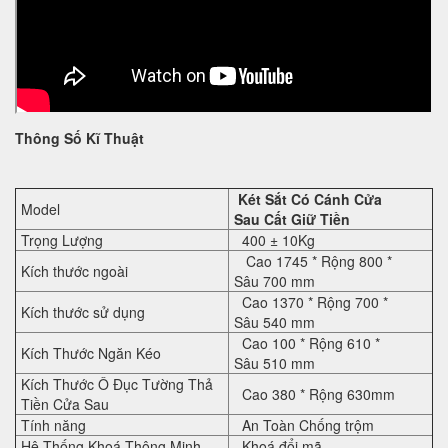
Thông Số Kĩ Thuật
Két Sắt Có Cánh Cửa
Model
Sau Cất Giữ Tiền
Trọng Lượng
400 ± 10Kg
Cao
17
45
* Rộng
80
0 *
Kích thước ngoài
Sâu
70
0 mm
Cao
1370
* Rộng
700
*
Kích thước sử dụng
Sâu
54
0 mm
Cao
1
00
* Rộng
61
0 *
Kích Thước Ngăn Kéo
Sâu
51
0 mm
Kích Thước Ô Đục Tường Thả
Cao
380
* Rộng
630mm
Tiền Cửa Sau
Tính năng
An Toàn Chống trộm
Hệ Thống Khoá Thông Minh
Khoá đổi mã