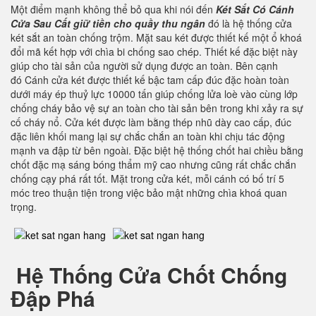
Một điểm mạnh không thể bỏ qua khi nói đến
Két Sắt Có Cánh
Cửa Sau Cất giữ tiền cho quầy thu ngân
đó là hệ thống cửa
két sắt an toàn chống trộm. Mặt sau két được thiết kế một ổ khoá
đổi mã kết hợp với chìa bi chống sao chép. Thiết kế đặc biệt này
giúp cho tài sản của người sử dụng được an toàn. Bên cạnh
đó Cánh cửa két được thiết kế bậc tam cấp đúc đặc hoàn toàn
dưới máy ép thuỷ lực 10000 tấn giúp chống lửa loè vào cùng lớp
chống cháy bảo vệ sự an toàn cho tài sản bên trong khi xảy ra sự
cố cháy nổ. Cửa két được làm bằng thép nhũ dày cao cấp, đúc
đặc liên khối mang lại sự chắc chắn an toàn khi chịu tác động
mạnh va đập từ bên ngoài. Đặc biệt hệ thống chốt hai chiều bằng
chốt đặc mạ sáng bóng thẩm mỹ cao nhưng cũng rất chắc chắn
chống cạy phá rất tốt. Mặt trong cửa két, mỗi cánh có bố trí 5
móc treo thuận tiện trong việc bảo mật những chìa khoá quan
trọng.
Hệ Thống Cửa Chốt Chống
Đập Phá