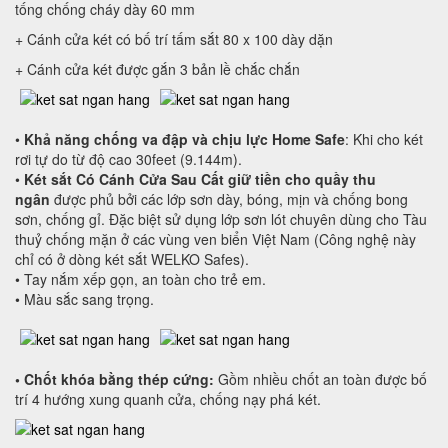
tống chống cháy dày 60 mm
+ Cánh cửa két có bố trí tấm sắt 80 x 100 dày dặn
+ Cánh cửa két được gắn 3 bản lề chắc chắn
•
Khả năng chống va đập và chịu lực Home Safe
: Khi cho két
rơi tự do từ độ cao 30feet (9.144m).
•
Két sắt
Có Cánh Cửa Sau
Cất giữ tiền cho quầy thu
ngân
được phủ bởi các lớp sơn dày, bóng, mịn và chống bong
sơn, chống gỉ. Đặc biệt sử dụng lớp sơn lót chuyên dùng cho Tàu
thuỷ chống mặn ở các vùng ven biển Việt Nam (Công nghệ này
chỉ có ở dòng két sắt WELKO Safes).
• Tay nắm xếp gọn, an toàn cho trẻ em.
• Màu sắc sang trọng.
• Chốt khóa bằng thép cứng:
Gồm nhiều chốt an toàn được bố
trí 4 hướng xung quanh cửa, chống nạy phá két.