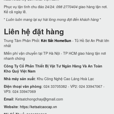
Phục vụ tận tình chu đáo 24/24:
098 2770404
giao hàng tận nơi.
Kể cả ngày lễ.
"
Luôn luôn mang lại sự hài lòng mong đợi đến khách hàng
"
Liên hệ đặt hàng
Trung Tâm Phân Phối:
Két Sắt HomeSun
- Tủ Hồ Sơ An Phát lớn
nhất
Miễn phí vận chuyển tại TP Hà Nội - TP HCM giao hàng tận nơi
nhanh chóng
Công Ty Cổ Phần Thiết Bị Vật Tư Ngân Hàng Và An Toàn
Kho Quỹ Việt Nam
Nhà máy sản xuất
: Khu Công Nghệ Cao Láng Hoà Lạc
Điện thoại văn phòng
: 024 33705382 - VP2: 024 33947067 -
VP3: 024 33947069
Email
:
Ketsatchongchay@gmail.com
Website
:
https://ketsatcaocap.vn