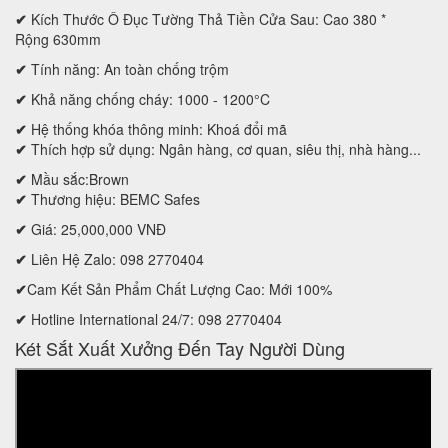
✔
Kích Thước Ô Đục Tường Thả Tiền Cửa Sau
:
Cao
380
*
Rộng
630mm
✔
Tính năng: An toàn chống trộm
✔
Khả năng chống cháy: 1000 - 1200°C
✔
Hệ thống khóa thông minh: Khoá đổi mã
✔
Thích hợp sử dụng: Ngân hàng, cơ quan, siêu thị, nhà hàng...
✔
Mầu sắc:Brown
✔
Thương hiệu: BEMC Safes
✔
Giá: 25,000,000 VNĐ
✔
Liên Hệ Zalo: 098 2770404
✔
Cam Kết Sản Phẩm Chất Lượng Cao: Mới 100%
✔
Hotline International 24/7: 098 2770404
Két Sắt Xuất Xưởng Đến Tay Người Dùng