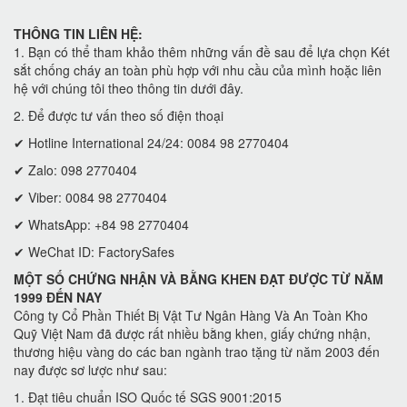
THÔNG TIN LIÊN HỆ:
1. Bạn có thể tham khảo thêm những vấn đề sau để lựa chọn Két
sắt chống cháy an toàn phù hợp với nhu cầu của mình hoặc liên
hệ với chúng tôi theo thông tin dưới đây.
2. Để được tư vấn theo số điện thoại
✔ Hotline International 24/24: 0084 98 2770404
✔ Zalo: 098 2770404
✔ Viber: 0084 98 2770404
✔ WhatsApp: +84 98 2770404
✔ WeChat ID: FactorySafes
MỘT SỐ CHỨNG NHẬN VÀ BẰNG KHEN ĐẠT ĐƯỢC TỪ NĂM
1999 ĐẾN NAY
Công ty Cổ Phần Thiết Bị Vật Tư Ngân Hàng Và An Toàn Kho
Quỹ Việt Nam đã được rất nhiều bằng khen, giấy chứng nhận,
thương hiệu vàng do các ban ngành trao tặng từ năm 2003 đến
nay được sơ lược như sau:
1. Đạt tiêu chuẩn ISO Quốc tế SGS 9001:2015