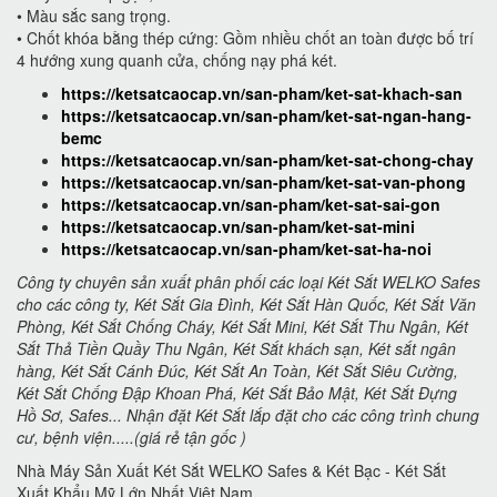
• Màu sắc sang trọng.
• Chốt khóa bằng thép cứng: Gồm nhiều chốt an toàn được bố trí
4 hướng xung quanh cửa, chống nạy phá két.
https://ketsatcaocap.vn/san-pham/ket-sat-khach-san
https://ketsatcaocap.vn/san-pham/ket-sat-ngan-hang-
bemc
https://ketsatcaocap.vn/san-pham/ket-sat-chong-chay
https://ketsatcaocap.vn/san-pham/ket-sat-van-phong
https://ketsatcaocap.vn/san-pham/ket-sat-sai-gon
https://ketsatcaocap.vn/san-pham/ket-sat-mini
https://ketsatcaocap.vn/san-pham/ket-sat-ha-noi
Công ty chuyên sản xuất phân phối các loại Két Sắt WELKO Safes
cho các công ty, Két Sắt Gia Đình, Két Sắt Hàn Quốc, Két Sắt Văn
Phòng, Két Sắt Chống Cháy, Két Sắt Mini, Két Sắt Thu Ngân, Két
Sắt Thả Tiền Quầy Thu Ngân, Két Sắt khách sạn, Két sắt ngân
hàng, Két Sắt Cánh Đúc, Két Sắt An Toàn, Két Sắt Siêu Cường,
Két Sắt Chống Đập Khoan Phá, Két Sắt Bảo Mật, Két Sắt Đựng
Hồ Sơ, Safes... Nhận đặt Két Sắt lắp đặt cho các công trình chung
cư, bệnh viện.....(giá rẻ tận gốc )
Nhà Máy Sản Xuất Két Sắt WELKO Safes & Két Bạc - Két Sắt
Xuất Khẩu Mỹ Lớn Nhất Việt Nam.