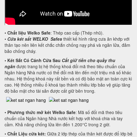
•
Chất liệu Welko Safe
: Thép cao cấp (Thép nhũ).
•
Cửa két sắt WELKO Safes
thiết kế hình răng cưa ăn khớp với
thân tạo nên liên kết chắc chắn chống nạy phá và ngăn lửa, đảm
bảo chống cháy.
•
Két Sắt Có Cánh Cửa Sau
Cất giữ tiền cho quầy thu
ngân
được trang bị hệ thống khoá đổi mã theo tiêu chuẩn của
Ngân hàng Nhà nước có thể đổi mã lên đến một triệu mã số khác
nhau. Hệ thống khoá này rất bền và có độ bảo mật an toàn cực kì
cao. Hệ thống nhiều ổ khoá tạo thành nhiều lớp bảo vệ giúp tăng
độ bảo mật cho tài sản được cất giữ bên trong.
•
Phương thức mở két Welko Safe
: Mã số đổi mã theo tiêu
chuẩn của Ngân hàng Nhà nước kết hợp với khoá chia và tay
cầm. Khả năng chống lửa lên đến 1.200°C trong 2 giờ.
•
Chất Liệu cửa két:
Giữa 2 lớp thép của thân két được đổ lớp bê