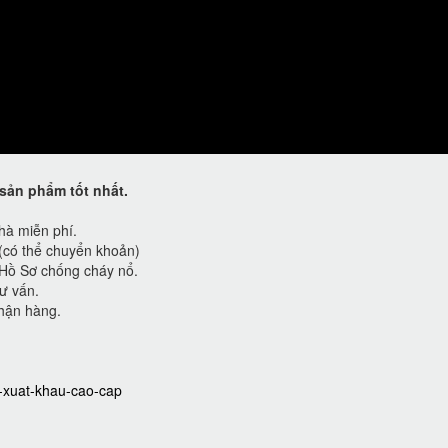
sản phẩm tốt nhất.
hà miễn phí.
 (có thể chuyển khoản)
Hồ Sơ chống cháy nổ.
ư vấn.
hận hàng.
t-xuat-khau-cao-cap