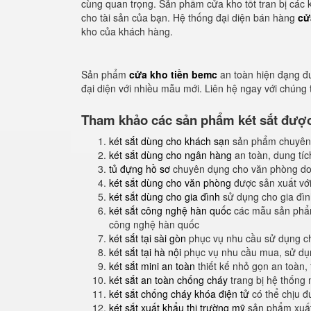
cùng quan trọng. Sản phẩm cửa kho tốt tran bị các
cho tài sản của bạn. Hệ thống đại diện bán hàng
cử
kho của khách hàng.
Sản phẩm
cửa kho tiền bemc
an toàn hiện đạng đ
đại diện với nhiều mẫu mới. Liên hệ ngay với chúng
Tham khảo các sản phẩm két sắt được 
két sắt dùng cho khách sạn
sản phẩm chuyên
két sắt dùng cho ngân hàng
an toàn, dung tíc
tủ đựng hồ sơ
chuyên dụng cho văn phòng do
két sắt dùng cho văn phòng
được sản xuất với
két sắt dùng cho gia đình
sử dụng cho gia đình
két sắt công nghệ hàn quốc
các mẫu sản phẩm
công nghệ hàn quốc
két sắt tại sài gòn
phục vụ nhu cầu sử dụng ch
két sắt tại hà nội
phục vụ nhu cầu mua, sử dụng
két sắt mini an toàn
thiết kế nhỏ gọn an toàn,
két sắt an toàn chống cháy
trang bị hệ thống
két sắt chống cháy khóa điện tử
có thể chịu đ
két sắt xuất khẩu thị trường mỹ
sản phẩm xuất