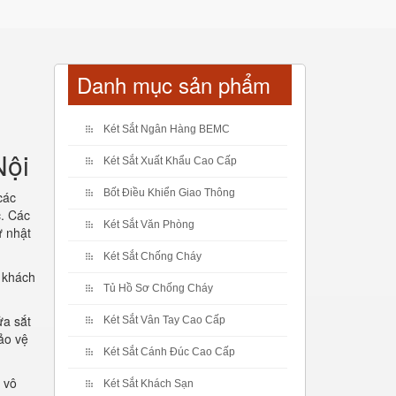
Danh mục sản phẩm
Két Sắt Ngân Hàng BEMC
Nội
Két Sắt Xuất Khẩu Cao Cấp
Bốt Điều Khiển Giao Thông
các
c. Các
Két Sắt Văn Phòng
ư nhật
Két Sắt Chống Cháy
ể khách
Tủ Hồ Sơ Chống Cháy
ửa sắt
Két Sắt Vân Tay Cao Cấp
ảo vệ
Két Sắt Cánh Đúc Cao Cấp
ố vô
Két Sắt Khách Sạn