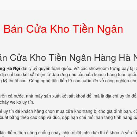
 Bán Cửa Kho Tiền Ngân
n Cửa Kho Tiền Ngân Hàng Hà 
ng Hà Nội
đại lý uỷ quyển toàn quốc. Với các showroom trưng bày tại 
là địa chỉ bán két sắt điện tử đáp ứng nhu cầu của khách hàng toàn quố
g kỹ thuật cao. Công nghệ tiên tiến từ các nước lớn về công nghiệp nh
trên cả nước. nhà máy sản xuất két sắt khoá đổi mã là địa chỉ uy tín đ
cháy welko uy tín.
hỉ uy tín để khách hàng chọn mua cửa kho trang bị cho gia đình bạn. c
n xuất bằng thép cao cấp và đúc, dập hạn chế mối hàn tăng tính năng b
ặc điểm, tính năng chống cháy, chịu nhiệt, chịu lực thì ổ khóa là yếu t