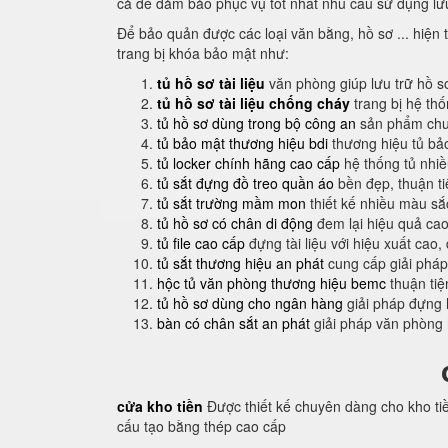
cả để đảm bảo phục vụ tốt nhất nhu cầu sử dụng lưu
Để bảo quản được các loại văn bằng, hồ sơ ... hiện t
trang bị khóa bảo mật như:
tủ hồ sơ tài liệu
văn phòng giúp lưu trữ hồ s
tủ hồ sơ tài liệu chống cháy
trang bị hệ th
tủ hồ sơ dùng trong bộ công an
sản phẩm chuy
tủ bảo mật thương hiệu bdi
thương hiệu tủ bả
tủ locker chính hãng cao cấp
hệ thống tủ nhi
tủ sắt đựng đồ treo quần áo
bền đẹp, thuận t
tủ sắt trường mầm mon
thiết kế nhiều màu sắ
tủ hồ sơ có chân di động
đem lại hiệu quả cao
tủ file cao cấp
đựng tài liệu với hiệu xuất cao,
tủ sắt thương hiệu an phát
cung cấp giải pháp
hộc tủ văn phòng thương hiệu bemc
thuận tiệ
tủ hồ sơ dùng cho ngân hàng
giải pháp đựng 
bàn có chân sắt an phát
giải pháp văn phòng
cửa kho tiền
Được thiết kế chuyên dàng cho kho ti
cấu tạo bằng thép cao cấp