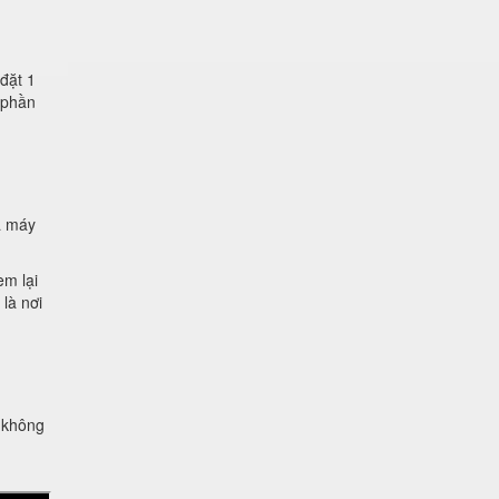
đặt 1
 phần
à máy
em lại
là nơi
g không