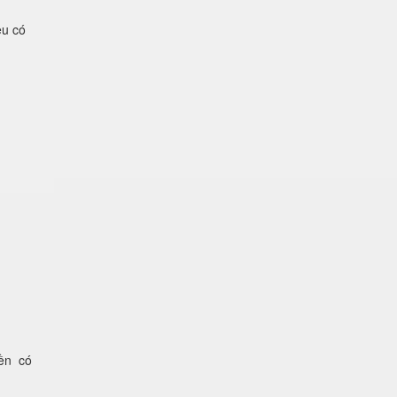
ệu có
iền có