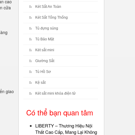
àn cao
án cửa
Két Sắt An Toàn
Két Sắt Tổng Thống
Tủ đựng súng
hàng
Tủ Bảo Mật
Két sắt mini
Giường Sắt
Tủ Hồ Sơ
Kệ sắt
ển giao
Két sắt mini khóa điện tử
Có thể bạn quan tâm
LIBERTY – Thương Hiệu Nội
Thất Cao Cấp, Mang Lại Không