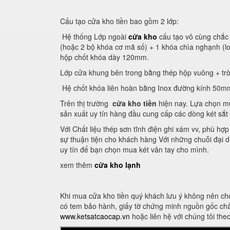
Cấu tạo cửa kho tiền bao gồm 2 lớp:
Hệ thống Lớp ngoài
cửa kho
cấu tạo vô cùng chắc 
(hoặc 2 bộ khóa cơ mã số) + 1 khóa chìa nghạnh (
hộp chốt khóa dày 120mm.
Lớp cửa khung bên trong bằng thép hộp vuông + trò
Hệ chốt khóa liên hoàn bằng Inox đường kính 50m
Trên thị trường
cửa kho tiền
hiện nay. Lựa chọn mu
sản xuất uy tín hàng đầu cung cấp các dòng két sắt
Với Chất liệu thép sơn tĩnh điện ghi xám vv, phù hợ
sự thuận tiện cho khách hàng Với những chuỗi đại di
uy tín để bạn chọn mua két vân tay cho mình.
xem thêm
cửa kho lạnh
Khi mua cửa kho tiền quý khách lưu ý không nên ch
có tem bảo hành, giấy tờ chứng minh nguồn gốc chấ
www.ketsatcaocap.vn
hoặc liên hệ với chúng tôi th