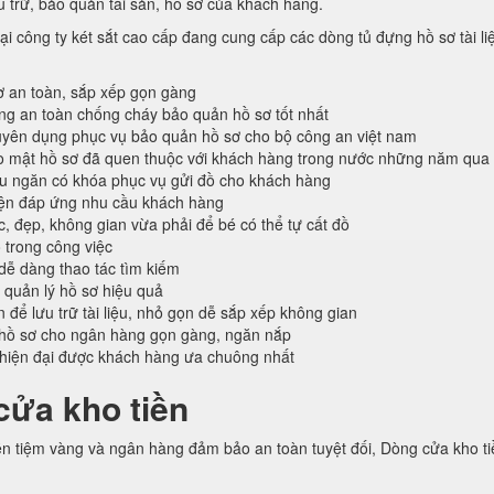
 trữ, bảo quản tài sản, hồ sơ của khách hàng.
ại công ty két sắt cao cấp đang cung cấp các dòng tủ đựng hồ sơ tài li
ơ an toàn, sắp xếp gọn gàng
ống an toàn chống cháy bảo quản hồ sơ tốt nhất
ên dụng phục vụ bảo quản hồ sơ cho bộ công an việt nam
o mật hồ sơ đã quen thuộc với khách hàng trong nước những năm qua
ều ngăn có khóa phục vụ gửi đồ cho khách hàng
iện đáp ứng nhu cầu khách hàng
c, đẹp, không gian vừa phải để bé có thể tự cất đồ
 trong công việc
 dễ dàng thao tác tìm kiếm
 quản lý hồ sơ hiệu quả
n để lưu trữ tài liệu, nhỏ gọn dễ sắp xếp không gian
hồ sơ cho ngân hàng gọn gàng, ngăn nắp
 hiện đại được khách hàng ưa chuông nhất
cửa kho tiền
ền tiệm vàng và ngân hàng đảm bảo an toàn tuyệt đối, Dòng cửa kho t