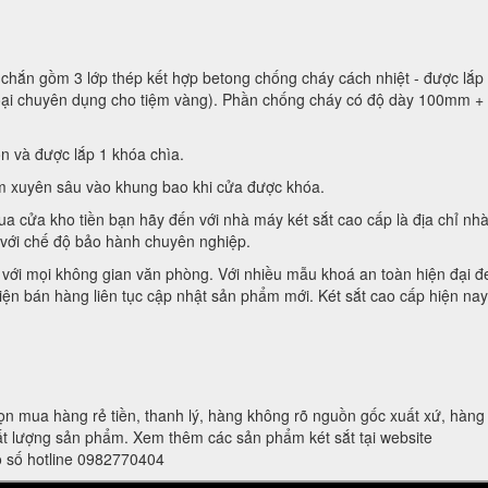
chắn gồm 3 lớp thép kết hợp betong chống cháy cách nhiệt - được lắp 
loại chuyên dụng cho tiệm vàng). Phần chống cháy có độ dày 100mm +
n và được lắp 1 khóa chìa.
m xuyên sâu vào khung bao khi cửa được khóa.
a cửa kho tiền bạn hãy đến với nhà máy két sắt cao cấp là địa chỉ nh
 với chế độ bảo hành chuyên nghiệp.
p với mọi không gian văn phòng. Với nhiều mẫu khoá an toàn hiện đại đ
ện bán hàng liên tục cập nhật sản phẩm mới. Két sắt cao cấp hiện nay 
ọn mua hàng rẻ tiền, thanh lý, hàng không rõ nguồn gốc xuất xứ, hàn
t lượng sản phẩm. Xem thêm các sản phẩm két sắt tại website
eo số hotline 0982770404