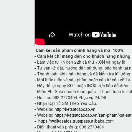
Cam kết
sản phẩm chính hãng và mới 100%
-
Cam kết
chỉ mang đến cho khách hàng những 
-
Làm việc từ 7h đến 22h cả thứ 7,CN và ngày lễ
-
Tư vấn kê đặt, hướng dẫn sử dụng, bảo hành tại n
-
Thanh toán khi nhận hàng và đã kiểm tra kĩ lưỡng
-
Mọi thắc mắc về sản phẩm hoặc cần tư vấn về Tủ 
-
Hãy để lại ngay SĐT hoặc IBOX trực tiếp để được t
-
Miễn Phí Ship nhanh toàn quốc - Thanh toán khi n
-
Hotline: 098 2770404 Phục vụ 24/24h
-
Nhận Đặt Tủ Sắt Theo Yêu Cầu.
-
Website:
http://ketsatcaocap.vn
-
Website:
https://ketsatcaocap.vn/san-pham/ket-sa
-
https://welkosafes.trustpass.alibaba.com
-
Điện thoại văn phòng: 098 2770404