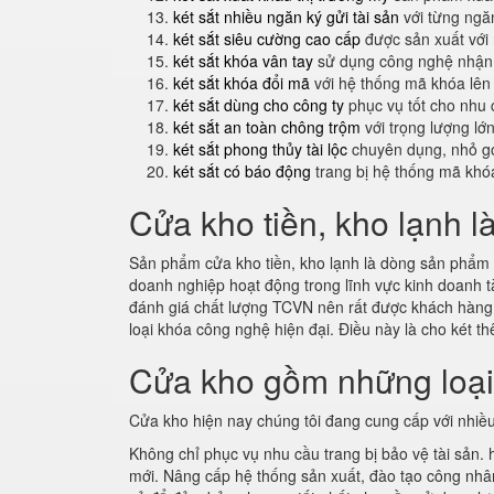
két sắt nhiều ngăn ký gửi tài sản
với từng ngăn
két sắt siêu cường cao cấp
được sản xuất với
két sắt khóa vân tay
sử dụng công nghệ nhận 
két sắt khóa đổi mã
với hệ thống mã khóa lên
két sắt dùng cho công ty
phục vụ tốt cho nhu 
két sắt an toàn chông trộm
với trọng lượng lớ
két sắt phong thủy tài lộc
chuyên dụng, nhỏ gọ
két sắt có báo động
trang bị hệ thống mã khó
Cửa kho tiền, kho lạnh l
Sản phẩm cửa kho tiền, kho lạnh là dòng sản phẩm m
doanh nghiệp hoạt động trong lĩnh vực kinh doanh t
đánh giá chất lượng TCVN nên rất được khách hàn
loại khóa công nghệ hiện đại. Điều này là cho két 
Cửa kho gồm những loạ
Cửa kho hiện nay chúng tôi đang cung cấp với nhiều
Không chỉ phục vụ nhu cầu trang bị bảo vệ tài sản.
mới. Nâng cấp hệ thống sản xuất, đào tạo công nhân 