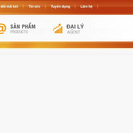
đổi mã két
Tin tức
Tuyển dụng
Liên hệ