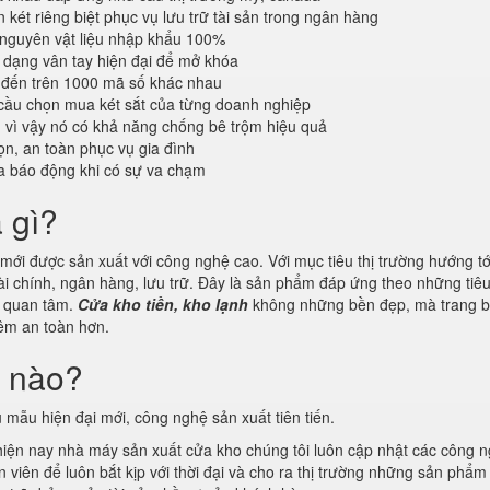
 két riêng biệt phục vụ lưu trữ tài sản trong ngân hàng
 nguyên vật liệu nhập khẩu 100%
dạng vân tay hiện đại để mở khóa
 đến trên 1000 mã số khác nhau
cầu chọn mua két sắt của từng doanh nghiệp
n vì vậy nó có khả năng chống bê trộm hiệu quả
n, an toàn phục vụ gia đình
a báo động khi có sự va chạm
à gì?
ới được sản xuất với công nghệ cao. Với mục tiêu thị trường hướng tới
ài chính, ngân hàng, lưu trữ. Đây là sản phẩm đáp ứng theo những tiê
g quan tâm.
Cửa kho tiền, kho lạnh
không những bền đẹp, mà trang b
thêm an toàn hơn.
i nào?
 mẫu hiện đại mới, công nghệ sản xuất tiên tiến.
 hiện nay nhà máy sản xuất cửa kho chúng tôi luôn cập nhật các công 
viên để luôn bắt kịp với thời đại và cho ra thị trường những sản phẩm 