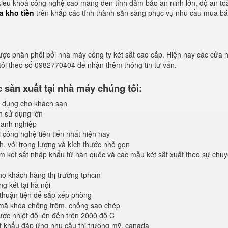
 kiểu khoá công nghệ cao mang đến tính đảm bảo an ninh lớn, độ an to
a kho tiền
trên khắp các tỉnh thành sẵn sàng phục vụ nhu cầu mua b
ược phân phối bởi nhà máy công ty két sắt cao cấp. Hiện nay các cửa 
 tôi theo số 0982770404 để nhận thêm thông tin tư vấn.
sản xuất tại nhà máy chúng tôi:
 dụng cho khách sạn
h sử dụng lớn
anh nghiệp
 công nghệ tiên tiến nhất hiện nay
, với trọng lượng và kích thước nhỏ gọn
 két sắt nhập khẩu từ hàn quốc và các mẫu két sắt xuất theo sự chuy
o khách hàng thị trường tphcm
 két tại hà nội
 thuận tiện để sắp xếp phòng
 mã khóa chống trộm, chống sao chép
ược nhiệt độ lên đến trên 2000 độ C
 khẩu đáp ứng nhu cầu thị trường mỹ, canada