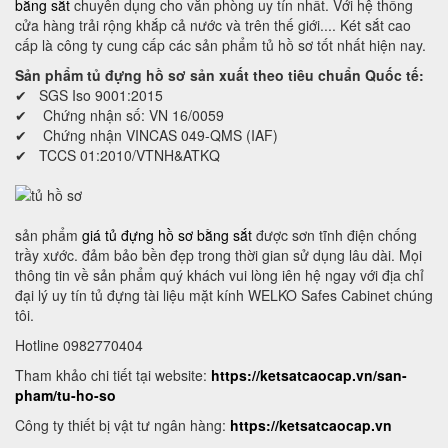
bằng sắt
chuyên dụng cho văn phòng uy tín nhất. Với hệ thống
cửa hàng trải rộng khắp cả nước và trên thế giới.... Két sắt cao
cấp là công ty cung cấp các sản phẩm tủ hồ sơ tốt nhất hiện nay.
Sản phẩm tủ đựng hồ sơ sản xuất theo tiêu chuẩn Quốc tế:
✔ SGS Iso 9001:2015
✔ Chứng nhận số: VN 16/0059
✔ Chứng nhận VINCAS 049-QMS (IAF)
✔ TCCS 01:2010/VTNH&ATKQ
sản phẩm
giá tủ đựng hồ sơ bằng sắt
được sơn tĩnh điện chống
trầy xước. đảm bảo bền đẹp trong thời gian sử dụng lâu dài. Mọi
thông tin về sản phẩm quý khách vui lòng iên hệ ngay với địa chỉ
đại lý uy tín tủ đựng tài liệu mặt kính WELKO Safes Cabinet chúng
tôi.
Hotline 0982770404
Tham khảo chi tiết tại website:
https://ketsatcaocap.vn/san-
pham/tu-ho-so
Công ty thiết bị vật tư ngân hàng:
https://ketsatcaocap.vn