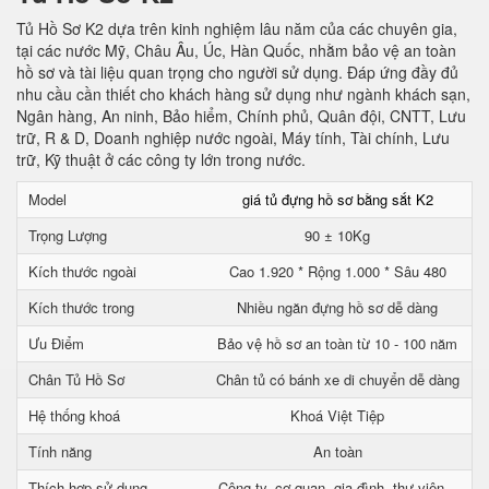
Tủ Hồ Sơ K2 dựa trên kinh nghiệm lâu năm của các chuyên gia,
tại các nước Mỹ, Châu Âu, Úc, Hàn Quốc, nhằm bảo vệ an toàn
hồ sơ và tài liệu quan trọng cho người sử dụng. Đáp ứng đầy đủ
nhu cầu cần thiết cho khách hàng sử dụng như ngành khách sạn,
Ngân hàng, An ninh, Bảo hiểm, Chính phủ, Quân đội, CNTT, Lưu
trữ, R & D, Doanh nghiệp nước ngoài, Máy tính, Tài chính, Lưu
trữ, Kỹ thuật ở các công ty lớn trong nước.
Model
giá tủ đựng hồ sơ bằng sắt K2
Trọng Lượng
90 ± 10Kg
Kích thước ngoài
Cao 1.920 * Rộng 1.000 * Sâu 480
Kích thước trong
Nhiều ngăn đựng hồ sơ dễ dàng
Ưu Điểm
Bảo vệ hồ sơ an toàn từ 10 - 100 năm
Chân Tủ Hồ Sơ
Chân tủ có bánh xe di chuyển dễ dàng
Hệ thống khoá
Khoá Việt Tiệp
Tính năng
An toàn
Thích hợp sử dụng
Công ty, cơ quan, gia đình, thư viện...