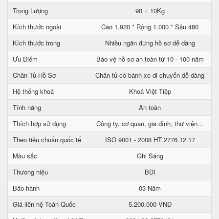
Trọng Lượng
90 ± 10Kg
Kích thước ngoài
Cao 1.920 * Rộng 1.000 * Sâu 480
Kích thước trong
Nhiều ngăn đựng hồ sơ dễ dàng
Ưu Điểm
Bảo vệ hồ sơ an toàn từ 10 - 100 năm
Chân Tủ Hồ Sơ
Chân tủ có bánh xe di chuyển dễ dàng
Hệ thống khoá
Khoá Việt Tiệp
Tính năng
An toàn
Thích hợp sử dụng
Công ty, cơ quan, gia đình, thư viện...
Theo tiêu chuẩn quốc tế
ISO 9001 - 2008 HT 2776.12.17
Màu sắc
Ghi Sáng
Thương hiệu
BDI
Bảo hành
03 Năm
Giá liên hệ Toàn Quốc
5.200.000 VNĐ