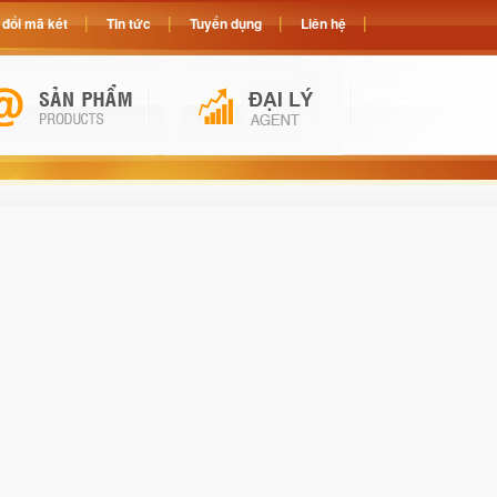
đổi mã két
Tin tức
Tuyển dụng
Liên hệ