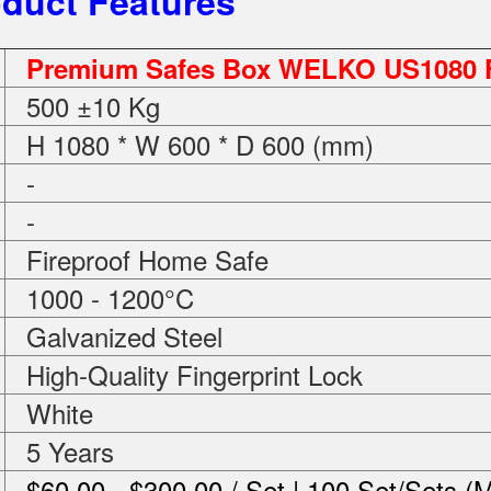
duct Features
Premium Safes Box WELKO US1080 
500 ±10 Kg
H 1080 * W 600 * D 600 (mm)
-
-
Fireproof Home Safe
1000 - 1200°C
Galvanized Steel
High-Quality Fingerprint Lock
White
5 Years
$60.00 - $300.00 / Set | 100 Set/Sets (M