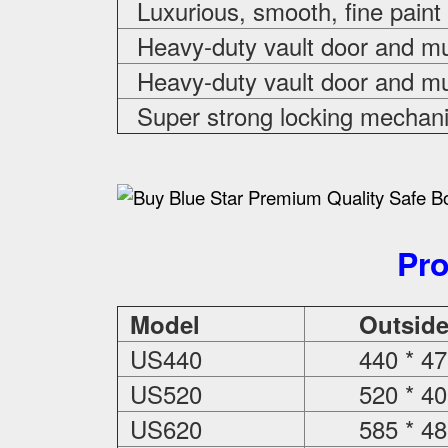
Luxurious, smooth, fine paint
Heavy-duty vault door and mul
Heavy-duty vault door and mul
Super strong locking mechani
Pro
Model
Outsid
US440
440 * 47
US520
520 * 40
US620
585 * 48