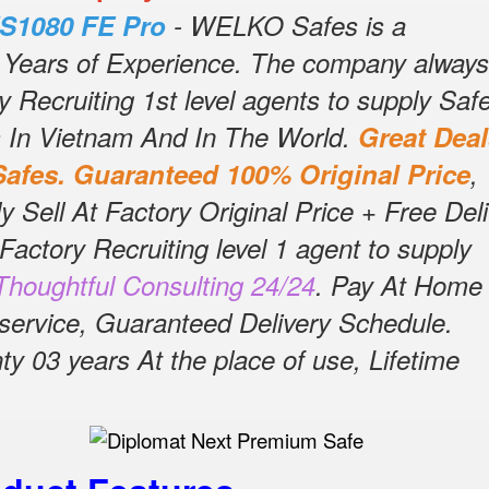
S1080 FE Pro
- WELKO Safes is a
 Years of Experience.
The company always
 Recruiting 1st level agents to supply Saf
In Vietnam And In The World.
Great Deal
afes.
Guaranteed 100% Original Price
,
ell At Factory Original Price + Free Deli
Factory Recruiting level 1 agent to supply
houghtful Consulting 24/24
.
Pay At Home 
 service, Guaranteed Delivery Schedule.
03 years At the place of use, Lifetime