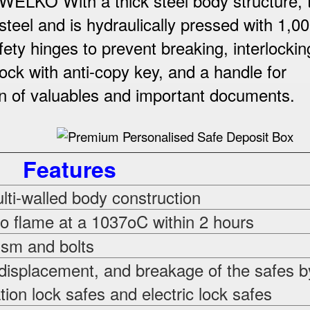
WELKO With a thick steel body structure, 
steel and is hydraulically pressed with 1,0
ety hinges to prevent breaking, interlockin
ock with anti-copy key, and a handle for
n of valuables and important documents.
Features
ti-walled body construction
o flame at a 1037oC within 2 hours
sm and bolts
displacement, and breakage of the safes b
ion lock safes and electric lock safes