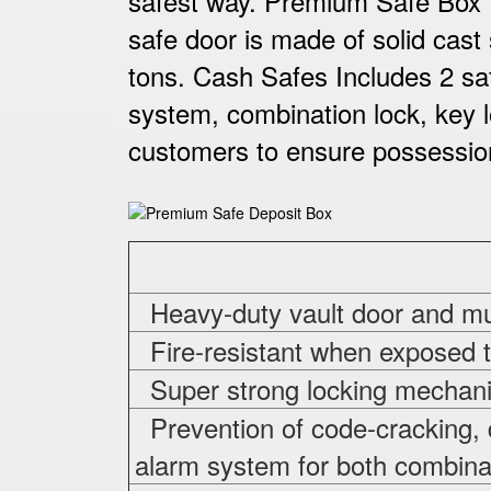
safest way. Premium Safe Box 
safe door is made of solid cast 
tons. Cash Safes Includes 2 saf
system, combination lock, key l
customers to ensure possessio
Heavy-duty vault door and mul
Fire-resistant when exposed t
Super strong locking mechani
Prevention of code-cracking, 
alarm system for both combinat