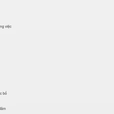
ng việc
ệc bổ
 đảm