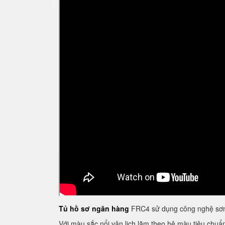
Tủ hồ sơ ngân hàng
FRC4 sử dụng công nghệ sơn 
Với màu sắc nổi vân lịch lãm theo hệ màu tiêu chu