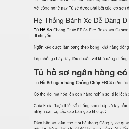
Với công nghệ này Tủ sẽ được phủ bởi các lớp sơn đề
Hệ Thống Bánh Xe Dễ Dàng D
Tủ Hồ Sơ
Chống Cháy FRC4 Fire Resistant Cabinet c
di chuyển.
Ngăn kéo được làm bằng thép bóng, khả năng đón
Lớp chống cháy dày tiêu chuẩn với khả năng chống c
Tủ hồ sơ ngân hàng có
Tủ Hồ Sơ ngân hàng Chống Cháy FRC4
được áp
Có thể đổi mã hóa lên đến hàng nghìn số, tỉ lệ lệc
Chìa khóa được thiết kế chống sao chép và tay cầm 
nhiệm cán bộ cấp cao bàn giao kho quỹ.
Đảm bảo an toàn cho mọi hệ thống Công ty, cơ quan
bảo lưu trữ an toàn tuyệt đối tư trang, tiền mặt, giấy