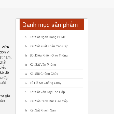
Danh mục sản phẩm
Két Sắt Ngân Hàng BEMC
o.
cửa
Két Sắt Xuất Khẩu Cao Cấp
đơn vị
Bốt Điều Khiển Giao Thông
ệt nam.
chất
Két Sắt Văn Phòng
biểu
 kê dễ
Két Sắt Chống Cháy
ác đại
xuất
Tủ Hồ Sơ Chống Cháy
Két Sắt Vân Tay Cao Cấp
và giá
hân
Két Sắt Cánh Đúc Cao Cấp
Két Sắt Khách Sạn