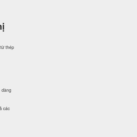
ị
từ thép
ễ dàng
ả các