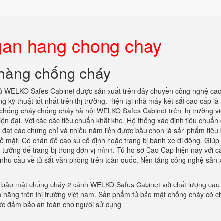
gan hang chong chay
 hàng chống cháy
ủ WELKO Safes Cabinet được sản xuất trên dây chuyền công nghệ ca
g kỹ thuật tốt nhất trên thị trường. Hiện tại nhà máy két sắt cao cấp là 
chống cháy chống cháy hà nội WELKO Safes Cabinet trên thị trường vi
n đại. Với các các tiêu chuẩn khắt khe. Hệ thống xác định tiêu chuẩn 
 đạt các chứng chỉ và nhiều năm liền được bầu chọn là sản phẩm tiêu 
 bề mặt. Có chân đế cao su cố định hoặc trang bị bánh xe di động. Giúp
n tưởng để trang bị trong đơn vị mình. Tủ hồ sơ Cao Cấp hiện nay với c
 nhu cầu về tủ sắt văn phòng trên toàn quốc. Nền tảng công nghệ sản 
 bảo mật chống cháy 2 cánh WELKO Safes Cabinet với chất lượng cao 
ính hãng trên thị trường việt nam. Sản phẩm tủ bảo mật chống cháy có c
ớc đảm bảo an toàn cho người sử dụng