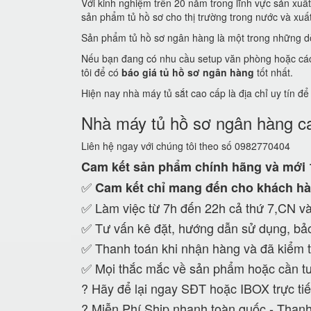
Với kinh nghiệm trên 20 năm trong lĩnh vực sản xuấ
sản phẩm tủ hồ sơ cho thị trường trong nước và xuất 
Sản phẩm tủ hồ sơ ngân hàng là một trong những dò
Nếu bạn đang có nhu cầu setup văn phòng hoặc các c
tôi để có
báo giá tủ hồ sơ ngân hàng
tốt nhất.
Hiện nay nhà máy tủ sắt cao cấp là địa chỉ uy tín đ
Nhà máy tủ hồ sơ ngân hàng c
Liên hệ ngay với chúng tôi theo số 0982770404
Cam kết
sản phẩm chính hãng và mới
✅
Cam kết
chỉ mang đến cho khách hà
✅ Làm việc từ 7h đến 22h cả thứ 7,CN và
✅ Tư vấn kê đặt, hướng dẫn sử dụng, bảo
✅ Thanh toán khi nhận hàng và đã kiểm t
✅ Mọi thắc mắc về sản phẩm hoặc cần tư
?
Hãy để lại ngay SĐT hoặc IBOX trực tiế
?
Miễn Phí Ship nhanh toàn quốc - Thanh