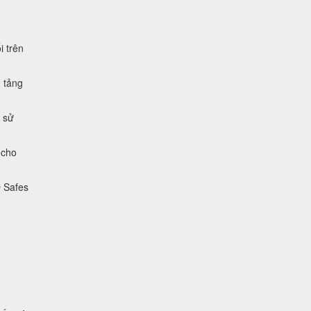
i trên
 tảng
 sử
 cho
O Safes