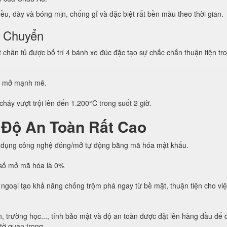
u, dày và bóng mịn, chống gỉ và đặc biệt rất bền màu theo thời gian.
i Chuyển
hân tủ được bố trí 4 bánh xe đúc đặc tạo sự chắc chắn thuận tiện tro
g mở mạnh mẽ.
háy vượt trội lên đến 1.200°C trong suốt 2 giờ.
 Độ An Toàn Rất Cao
 dụng công nghệ đóng/mở tự động bằng mã hóa mật khẩu.
h số mở mã hóa là 0%
ngoại tạo khả năng chống trộm phá ngay từ bề mặt, thuận tiện cho vi
, trường học..., tính bảo mật và độ an toàn được đặt lên hàng đầu để
 tờ quan trọng.