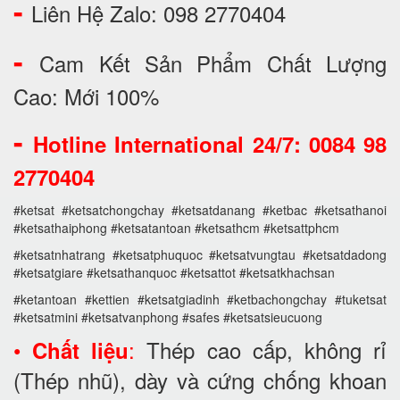
-
Liên Hệ Zalo: 098 2770404
-
Cam Kết Sản Phẩm Chất Lượng
Cao: Mới 100%
-
Hotline International 24/7: 0084 98
2770404
#ketsat #ketsatchongchay #ketsatdanang #ketbac #ketsathanoi
#ketsathaiphong #ketsatantoan #ketsathcm #ketsattphcm
#ketsatnhatrang #ketsatphuquoc #ketsatvungtau #ketsatdadong
#ketsatgiare #ketsathanquoc #ketsattot #ketsatkhachsan
#ketantoan #kettien #ketsatgiadinh #ketbachongchay #tuketsat
#ketsatmini #ketsatvanphong #safes #ketsatsieucuong
•
:
Thép cao cấp, không rỉ
Chất liệu
(Thép nhũ), dày và cứng chống khoan