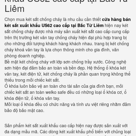
Liêm
Chọn mua két sắt chống cháy là nhu cầu cần thiết
cửa hàng bán
két sắt xuất khẩu US62 cao cấp tại Bắc Từ Liêm
hiện nay két
sắt chống cháy được nhà máy sản xuất két sắt cao cấp cung cấp
trên thị trường két vân tay chống cháy hiện đại phù hợp trang bị
cho những đối tượng khách hàng khách nhau. trang bị két chống
cháy khoá vân tay là lựa chọn thông minh cho gia đình, văn
phòng doanh nghiệp.
Bề mặt két chống cháy với lớp sơn chống trầy xước. Công nghệ
sơn hiện đại đảm bảo an toàn và bền đẹp. Hệ thống ổ khóa két
vân tay, két điện tử, két chống cháy là phần quan trọng không thể
thiếu trong mỗi chiếc két sắt.
Ổ khóa luôn bảo vệ an toàn cho tài sản của gia đình bạn, mỗi
chiếc két sắt an toàn welko safe đều có những loại ổ khóa cơ, ổ
khóa điện tử, ổ khóa vân tay.
Mỗi loại ổ khóa đều có chức năng và tính ưu việt riêng nhằm đảm
bảo độ bảo mật cao.
Sản phẩm két sắt xuất khẩu cao cấp hiện nay được sản xuất với
đa dạng mẫu mã. Các dòng két xuất khẩu phổ biến với chủng loại