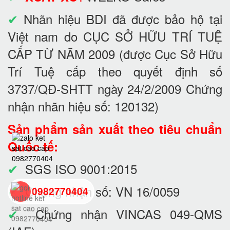
✔
Nhãn hiệu BDI đã được bảo hộ tại
Việt nam do CỤC SỞ HỮU TRÍ TUỆ
CẤP TỪ NĂM 2009 (được Cục Sở Hữu
Trí Tuệ cấp theo quyết định số
3737/QĐ-SHTT ngày 24/2/2009 Chứng
nhận nhãn hiệu số: 120132)
Sản phẩm sản xuất theo tiêu chuẩn
Quốc tế:
✔
SGS ISO 9001:2015
✔
Chứng nhận số: VN 16/0059
0982770404
✔
Chứng nhận VINCAS 049-QMS
back