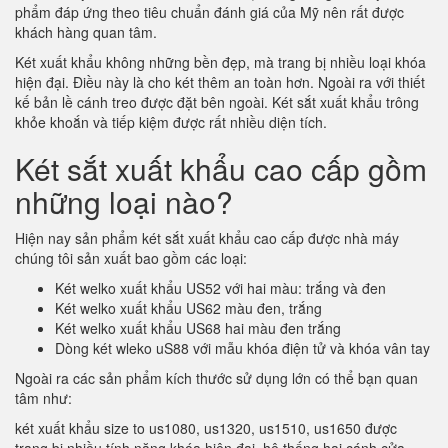
phẩm đáp ứng theo tiêu chuẩn đánh giá của Mỹ nên rất được
khách hàng quan tâm.
Két xuất khẩu không những bền đẹp, mà trang bị nhiều loại khóa
hiện đại. Điều này là cho két thêm an toàn hơn. Ngoài ra với thiết
kế bản lề cánh treo được đặt bên ngoài. Két sắt xuất khẩu trông
khỏe khoắn và tiếp kiệm được rất nhiều diện tích.
Két sắt xuất khẩu cao cấp gồm
những loại nào?
Hiện nay sản phẩm két sắt xuất khẩu cao cấp được nhà máy
chúng tôi sản xuất bao gồm các loại:
Két welko xuất khẩu US52 với hai màu: trắng và đen
Két welko xuất khẩu US62 màu đen, trắng
Két welko xuất khẩu US68 hai màu đen trắng
Dòng két wleko uS88 với mẫu khóa điện tử và khóa vân tay
Ngoài ra các sản phẩm kích thước sử dụng lớn có thể bạn quan
tâm như:
két xuất khẩu size to us1080, us1320, us1510, us1650 được