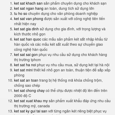
ket sat khach san
sản phẩm chuyên dụng cho khách sạn
ket sat ngan hang
an toàn, dung tích sử dụng lớn
tu ho so
chuyên dụng cho văn phòng doanh nghiệp
ket sat van phong
được sản xuất với công nghệ tiên tiến
nhất hiện nay
ket sat gia dinh
sử dụng cho gia đình, với trọng lượng và
kích thước nhỏ gọn
ket sat han quoc
các mẫu sản phẩm két sắt nhập khẩu từ
hàn quốc và các mẫu két sắt xuất theo sự chuyển giao
công nghệ hàn quốc
ket sat sai gon
phục vụ nhu cầu sử dụng cho khách hàng
thị trường tphcm
ket sat ha noi
phục vụ nhu cầu mua, sử dụng két tại hà nội
ket sat mini
thiết kế nhỏ gọn an toàn, thuận tiện để sắp xếp
phòng
ket sat an toan
trang bị hệ thống mã khóa chống trộm,
chống sao chép
ket sat chong chay
có thể chịu được nhiệt độ lên đến trên
2000 độ C
ket sat xuat khau my
sản phẩm xuất khẩu đáp ứng nhu cầu
thị trường mỹ, canada
ket sat ky gui tai san
với từng ngăn két riêng biệt phục vụ