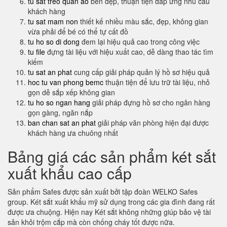
tu sat treo quan ao
bền đẹp, thuận tiện đáp ứng nhu cầu
khách hàng
tu sat mam non
thiết kế nhiều màu sắc, đẹp, không gian
vừa phải để bé có thể tự cất đồ
tu ho so di dong
đem lại hiệu quả cao trong công việc
tu file
đựng tài liệu với hiệu xuất cao, dễ dàng thao tác tìm
kiếm
tu sat an phat
cung cấp giải pháp quản lý hồ sơ hiệu quả
hoc tu van phong bemc
thuận tiện để lưu trữ tài liệu, nhỏ
gọn dễ sắp xếp không gian
tu ho so ngan hang
giải pháp đựng hồ sơ cho ngân hàng
gọn gàng, ngăn nắp
ban chan sat an phat
giải pháp văn phòng hiện đại được
khách hàng ưa chuông nhất
Bảng giá các sản phẩm két sắt
xuất khẩu cao cấp
Sản phẩm Safes được sản xuất bởi tập đoàn WELKO Safes
group. Két sắt xuất khẩu mỹ sử dụng trong các gia đình đang rất
được ưa chuộng. Hiện nay Két sắt không những giúp bảo vệ tài
sản khỏi trộm cắp mà còn chống cháy tốt được nữa.