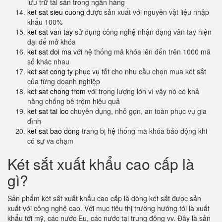
lưu trữ tài sản trong ngân hàng
ket sat sieu cuong
được sản xuất với nguyên vật liệu nhập
khẩu 100%
ket sat van tay
sử dụng công nghệ nhận dạng vân tay hiện
đại để mở khóa
ket sat doi ma
với hệ thống mã khóa lên đến trên 1000 mã
số khác nhau
ket sat cong ty
phục vụ tốt cho nhu cầu chọn mua két sắt
của từng doanh nghiệp
ket sat chong trom
với trọng lượng lớn vì vậy nó có khả
năng chống bê trộm hiệu quả
ket sat tai loc
chuyên dụng, nhỏ gọn, an toàn phục vụ gia
đình
ket sat bao dong
trang bị hệ thống mã khóa báo động khi
có sự va chạm
Két sắt xuất khẩu cao cấp là
gì?
Sản phẩm két sắt xuất khẩu cao cấp là dòng két sắt được sản
xuất với công nghệ cao. Với mục tiêu thị trường hướng tới là xuất
khẩu tới mỹ, các nước Eu, các nước tại trung đông vv. Đây là sản