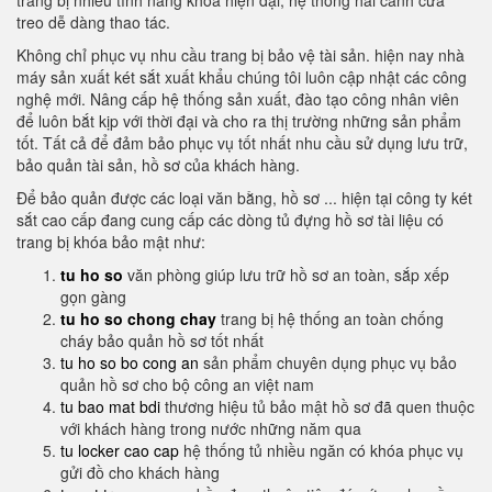
trang bị nhiều tính năng khóa hiện đại, hệ thống hai cánh cửa
treo dễ dàng thao tác.
Không chỉ phục vụ nhu cầu trang bị bảo vệ tài sản. hiện nay nhà
máy sản xuất két sắt xuất khẩu chúng tôi luôn cập nhật các công
nghệ mới. Nâng cấp hệ thống sản xuất, đào tạo công nhân viên
để luôn bắt kịp với thời đại và cho ra thị trường những sản phẩm
tốt. Tất cả để đảm bảo phục vụ tốt nhất nhu cầu sử dụng lưu trữ,
bảo quản tài sản, hồ sơ của khách hàng.
Để bảo quản được các loại văn bằng, hồ sơ ... hiện tại công ty két
sắt cao cấp đang cung cấp các dòng tủ đựng hồ sơ tài liệu có
trang bị khóa bảo mật như:
tu ho so
văn phòng giúp lưu trữ hồ sơ an toàn, sắp xếp
gọn gàng
tu ho so chong chay
trang bị hệ thống an toàn chống
cháy bảo quản hồ sơ tốt nhất
tu ho so bo cong an
sản phẩm chuyên dụng phục vụ bảo
quản hồ sơ cho bộ công an việt nam
tu bao mat bdi
thương hiệu tủ bảo mật hồ sơ đã quen thuộc
với khách hàng trong nước những năm qua
tu locker cao cap
hệ thống tủ nhiều ngăn có khóa phục vụ
gửi đồ cho khách hàng