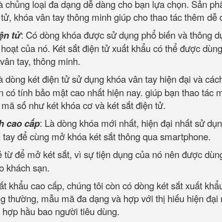
và chủng loại đa dạng dễ dàng cho bạn lựa chọn. Sản p
tử, khóa vân tay thông minh giúp cho thao tác thêm dễ 
ện tử
: Có dòng khóa được sử dụng phổ biến và thông d
h hoạt của nó. Két sắt điện tử xuất khẩu có thể được dùng
 vân tay, thông minh.
à dòng két điện tử sử dụng khóa vân tay hiện đại và các
 có tính bảo mật cao nhất hiện nay. giúp bạn thao tác 
ộ mã số như két khóa cơ và két sắt điện tử.
h cao cấp
: Là dòng khóa mới nhất, hiện đại nhất sử dụn
ân tay để cùng mở khóa két sắt thông qua smartphone.
 từ để mở két sắt, vì sự tiện dụng của nó nên được dùn
ho khách sạn.
ất khẩu cao cấp, chúng tôi còn có dòng két sắt xuất khẩ
ng thường, mẫu mã đa dạng và hợp với thị hiếu hiện đại
, hợp hầu bao người tiêu dùng.