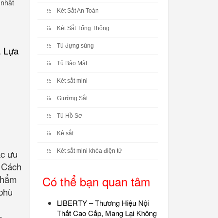
 nhất
Két Sắt An Toàn
Két Sắt Tổng Thống
Tủ đựng súng
. Lựa
Tủ Bảo Mật
Két sắt mini
Giường Sắt
Tủ Hồ Sơ
Kệ sắt
ác ưu
Két sắt mini khóa điện tử
. Cách
 phẩm
Có thể bạn quan tâm
 phù
LIBERTY – Thương Hiệu Nội
Thất Cao Cấp, Mang Lại Không