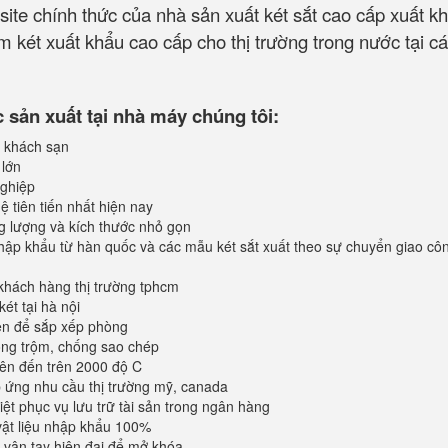
site chính thức của nhà sản xuất két sắt cao cấp xuất k
 két xuất khẩu cao cấp cho thị trường trong nước tại cá
sản xuất tại nhà máy chúng tôi:
 khách sạn
 lớn
ghiệp
 tiên tiến nhất hiện nay
ng lượng và kích thước nhỏ gọn
ập khẩu từ hàn quốc và các mẫu két sắt xuất theo sự chuyển giao cô
khách hàng thị trường tphcm
ét tại hà nội
iện để sắp xếp phòng
ống trộm, chống sao chép
lên đến trên 2000 độ C
ứng nhu cầu thị trường mỹ, canada
iệt phục vụ lưu trữ tài sản trong ngân hàng
vật liệu nhập khẩu 100%
vân tay hiện đại để mở khóa