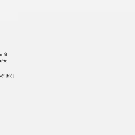
xuất
được
ới thiết