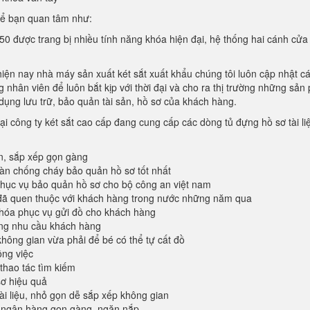
hể bạn quan tâm như:
50 được trang bị nhiều tính năng khóa hiện đại, hệ thống hai cánh cửa
hiện nay nhà máy sản xuất két sắt xuất khẩu chúng tôi luôn cập nhật c
 nhân viên để luôn bắt kịp với thời đại và cho ra thị trường những sả
dụng lưu trữ, bảo quản tài sản, hồ sơ của khách hàng.
ại công ty két sắt cao cấp đang cung cấp các dòng tủ đựng hồ sơ tài li
n, sắp xếp gọn gàng
oàn chống cháy bảo quản hồ sơ tốt nhất
ục vụ bảo quản hồ sơ cho bộ công an việt nam
đã quen thuộc với khách hàng trong nước những năm qua
khóa phục vụ gửi đồ cho khách hàng
ứng nhu cầu khách hàng
không gian vừa phải để bé có thể tự cất đồ
ông việc
 thao tác tìm kiếm
sơ hiệu quả
tài liệu, nhỏ gọn dễ sắp xếp không gian
 ngân hàng gọn gàng, ngăn nắp