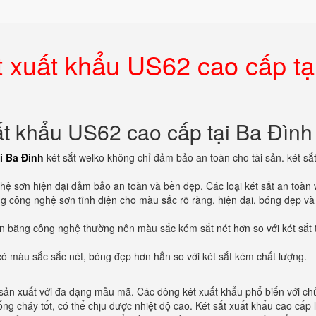
t xuất khẩu US62 cao cấp tạ
ất khẩu US62 cao cấp tại Ba Đình
i Ba Đình
két sắt welko không chỉ đảm bảo an toàn cho tài sản. két sắ
ghệ sơn hiện đại đảm bảo an toàn và bền đẹp. Các loại két sắt an toàn
 công nghệ sơn tĩnh điện cho màu sắc rõ ràng, hiện đại, bóng đẹp và
n bằng công nghệ thường nên màu sắc kém sắt nét hơn so với két sắt 
có màu sắc sắc nét, bóng đẹp hơn hẳn so với két sắt kém chất lượng.
sản xuất với đa dạng mẫu mã. Các dòng két xuất khẩu phổ biến với chủ
ống cháy tốt, có thể chịu được nhiệt độ cao. Két sắt xuất khẩu cao cấp l