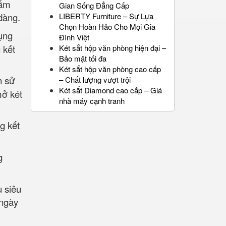
hẩm
Gian Sống Đẳng Cấp
dàng.
LIBERTY Furniture – Sự Lựa
Chọn Hoàn Hảo Cho Mọi Gia
ụng
Đình Việt
 kết
Két sắt hộp văn phòng hiện đại –
Bảo mật tối đa
Két sắt hộp văn phòng cao cấp
h sử
– Chất lượng vượt trội
Két sắt Diamond cao cấp – Giá
mở két
nhà máy cạnh tranh
g kết
g
u siêu
 ngày