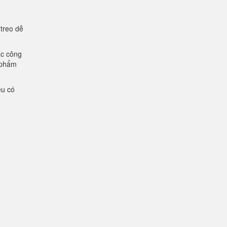
 treo dễ
ác công
n phẩm
ệu có