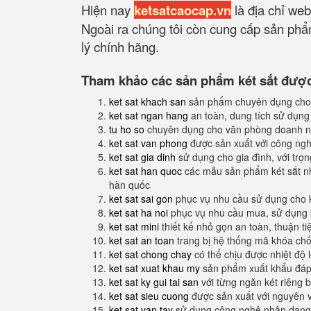
Hiện nay
ketsatcaocap.vn
là địa chỉ web
Ngoài ra chúng tôi còn cung cấp sản phẩm
lý chính hãng.
Tham khảo các sản phẩm két sắt được 
ket sat khach san
sản phẩm chuyên dụng cho
ket sat ngan hang
an toàn, dung tích sử dụng
tu ho so
chuyên dụng cho văn phòng doanh n
ket sat van phong
được sản xuất với công nghệ
ket sat gia dinh
sử dụng cho gia đình, với trọ
ket sat han quoc
các mẫu sản phẩm két sắt nh
hàn quốc
ket sat sai gon
phục vụ nhu cầu sử dụng cho 
ket sat ha noi
phục vụ nhu cầu mua, sử dụng k
ket sat mini
thiết kế nhỏ gọn an toàn, thuận t
ket sat an toan
trang bị hệ thống mã khóa ch
ket sat chong chay
có thể chịu được nhiệt độ 
ket sat xuat khau my
sản phẩm xuất khẩu đáp 
ket sat ky gui tai san
với từng ngăn két riêng b
ket sat sieu cuong
được sản xuất với nguyên 
ket sat van tay
sử dụng công nghệ nhận dạng 