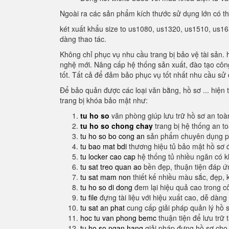
Ngoài ra các sản phẩm kích thước sử dụng lớn có t
két xuất khẩu size to us1080, us1320, us1510, us16
dàng thao tác.
Không chỉ phục vụ nhu cầu trang bị bảo vệ tài sản. 
nghệ mới. Nâng cấp hệ thống sản xuất, đào tạo công
tốt. Tất cả để đảm bảo phục vụ tốt nhất nhu cầu sử 
Để bảo quản được các loại văn bằng, hồ sơ ... hiện t
trang bị khóa bảo mật như:
tu ho so
văn phòng giúp lưu trữ hồ sơ an toà
tu ho so chong chay
trang bị hệ thống an t
tu ho so bo cong an
sản phẩm chuyên dụng ph
tu bao mat bdi
thương hiệu tủ bảo mật hồ sơ 
tu locker cao cap
hệ thống tủ nhiều ngăn có 
tu sat treo quan ao
bền đẹp, thuận tiện đáp 
tu sat mam non
thiết kế nhiều màu sắc, đẹp, 
tu ho so di dong
đem lại hiệu quả cao trong c
tu file
đựng tài liệu với hiệu xuất cao, dễ dàng
tu sat an phat
cung cấp giải pháp quản lý hồ 
hoc tu van phong bemc
thuận tiện để lưu trữ 
tu ho so ngan hang
giải pháp đựng hồ sơ cho