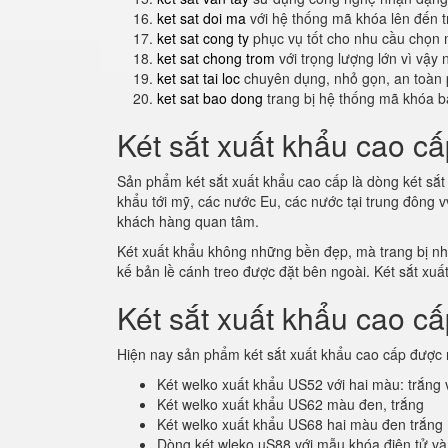
ket sat doi ma
với hệ thống mã khóa lên đến 
ket sat cong ty
phục vụ tốt cho nhu cầu chọn 
ket sat chong trom
với trọng lượng lớn vì vậy
ket sat tai loc
chuyên dụng, nhỏ gọn, an toàn 
ket sat bao dong
trang bị hệ thống mã khóa b
Két sắt xuất khẩu cao cấ
Sản phẩm két sắt xuất khẩu cao cấp là dòng két sắt 
khẩu tới mỹ, các nước Eu, các nước tại trung đông 
khách hàng quan tâm.
Két xuất khẩu không những bền đẹp, mà trang bị nhiề
kế bản lề cánh treo được đặt bên ngoài. Két sắt xuấ
Két sắt xuất khẩu cao c
Hiện nay sản phẩm két sắt xuất khẩu cao cấp được 
Két welko xuất khẩu US52 với hai màu: trắng
Két welko xuất khẩu US62 màu đen, trắng
Két welko xuất khẩu US68 hai màu đen trắng
Dòng két wleko uS88 với mẫu khóa điện tử và