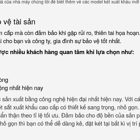
á của nhà máy chúng tôi để biết thêm về các model két xuất khẩu mới
 vệ tài sản
 cắp mà còn đảm bảo khi gặp rủi ro, thiên tai họa hoạn
 cho bạn và công ty, gia đình sự bảo vệ tốt nhất.
ược nhiều khách hàng quan tâm khi lựa chọn như:
òng
ộng nhất hiện nay
 sản xuất bằng công nghệ hiện đại nhất hiện nay. Với c
ét sắt xuất khẩu cao cấp có thiết kế sang trọng, nhỏ gọn
 cẩn thận theo tỉ lệ tối ưu. Đảm bảo cho độ bền của sản
ỏ gọn thì bạn có thể dễ dàng kê, đặt két tại bất kì vị trí