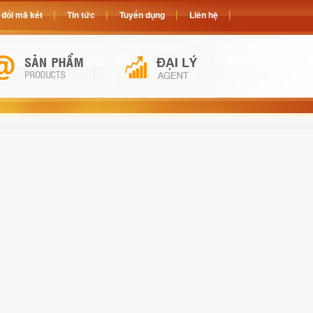
đổi mã két
Tin tức
Tuyển dụng
Liên hệ