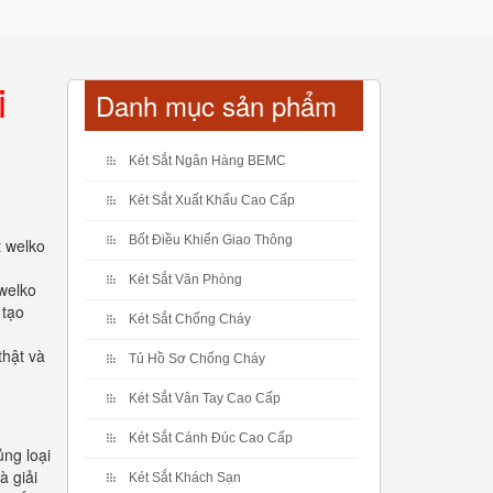
i
Danh mục sản phẩm
Két Sắt Ngân Hàng BEMC
Két Sắt Xuất Khẩu Cao Cấp
Bốt Điều Khiển Giao Thông
t welko
Két Sắt Văn Phòng
 welko
 tạo
Két Sắt Chống Cháy
thật và
Tủ Hồ Sơ Chống Cháy
Két Sắt Vân Tay Cao Cấp
Két Sắt Cánh Đúc Cao Cấp
ng loại
à giải
Két Sắt Khách Sạn