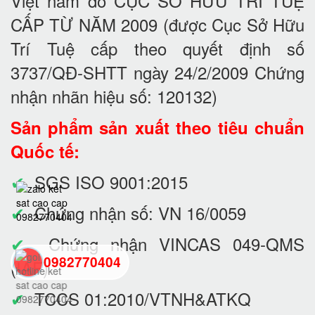
Việt nam do CỤC SỞ HỮU TRÍ TUỆ
CẤP TỪ NĂM 2009 (được Cục Sở Hữu
Trí Tuệ cấp theo quyết định số
3737/QĐ-SHTT ngày 24/2/2009 Chứng
nhận nhãn hiệu số: 120132)
Sản phẩm sản xuất theo tiêu chuẩn
Quốc tế:
✔
SGS ISO 9001:2015
✔
Chứng nhận số: VN 16/0059
✔
Chứng nhận VINCAS 049-QMS
0982770404
(IAF)
✔
TCCS 01:2010/VTNH&ATKQ
back