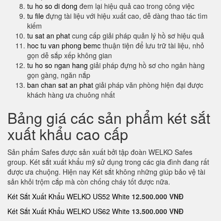
tu ho so di dong
đem lại hiệu quả cao trong công việc
tu file
đựng tài liệu với hiệu xuất cao, dễ dàng thao tác tìm
kiếm
tu sat an phat
cung cấp giải pháp quản lý hồ sơ hiệu quả
hoc tu van phong bemc
thuận tiện để lưu trữ tài liệu, nhỏ
gọn dễ sắp xếp không gian
tu ho so ngan hang
giải pháp đựng hồ sơ cho ngân hàng
gọn gàng, ngăn nắp
ban chan sat an phat
giải pháp văn phòng hiện đại được
khách hàng ưa chuông nhất
Bảng giá các sản phẩm két sắt
xuất khẩu cao cấp
Sản phẩm Safes được sản xuất bởi tập đoàn WELKO Safes
group. Két sắt xuất khẩu mỹ sử dụng trong các gia đình đang rất
được ưa chuộng. Hiện nay Két sắt không những giúp bảo vệ tài
sản khỏi trộm cắp mà còn chống cháy tốt được nữa.
Két Sắt Xuất Khẩu WELKO US52 White
12.500.000 VNĐ
Két Sắt Xuất Khẩu WELKO US62 White
13.500.000 VNĐ