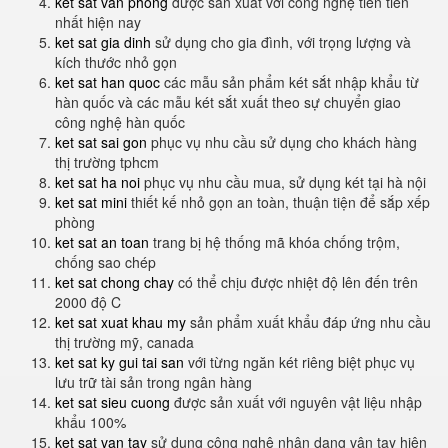
ket sat van phong
được sản xuất với công nghệ tiên tiến
nhất hiện nay
ket sat gia dinh
sử dụng cho gia đình, với trọng lượng và
kích thước nhỏ gọn
ket sat han quoc
các mẫu sản phẩm két sắt nhập khẩu từ
hàn quốc và các mẫu két sắt xuất theo sự chuyển giao
công nghệ hàn quốc
ket sat sai gon
phục vụ nhu cầu sử dụng cho khách hàng
thị trường tphcm
ket sat ha noi
phục vụ nhu cầu mua, sử dụng két tại hà nội
ket sat mini
thiết kế nhỏ gọn an toàn, thuận tiện để sắp xếp
phòng
ket sat an toan
trang bị hệ thống mã khóa chống trộm,
chống sao chép
ket sat chong chay
có thể chịu được nhiệt độ lên đến trên
2000 độ C
ket sat xuat khau my
sản phẩm xuất khẩu đáp ứng nhu cầu
thị trường mỹ, canada
ket sat ky gui tai san
với từng ngăn két riêng biệt phục vụ
lưu trữ tài sản trong ngân hàng
ket sat sieu cuong
được sản xuất với nguyên vật liệu nhập
khẩu 100%
ket sat van tay
sử dụng công nghệ nhận dạng vân tay hiện