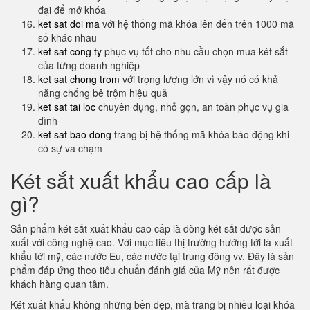
đại để mở khóa
ket sat doi ma
với hệ thống mã khóa lên đến trên 1000 mã
số khác nhau
ket sat cong ty
phục vụ tốt cho nhu cầu chọn mua két sắt
của từng doanh nghiệp
ket sat chong trom
với trọng lượng lớn vì vậy nó có khả
năng chống bê trộm hiệu quả
ket sat tai loc
chuyên dụng, nhỏ gọn, an toàn phục vụ gia
đình
ket sat bao dong
trang bị hệ thống mã khóa báo động khi
có sự va chạm
Két sắt xuất khẩu cao cấp là
gì?
Sản phẩm két sắt xuất khẩu cao cấp là dòng két sắt được sản
xuất với công nghệ cao. Với mục tiêu thị trường hướng tới là xuất
khẩu tới mỹ, các nước Eu, các nước tại trung đông vv. Đây là sản
phẩm đáp ứng theo tiêu chuẩn đánh giá của Mỹ nên rất được
khách hàng quan tâm.
Két xuất khẩu không những bền đẹp, mà trang bị nhiều loại khóa