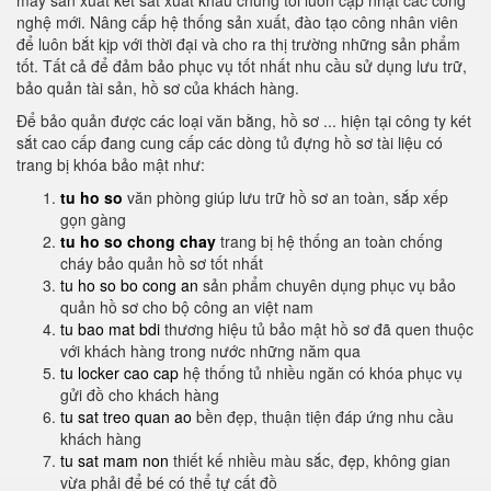
máy sản xuất két sắt xuất khẩu chúng tôi luôn cập nhật các công
nghệ mới. Nâng cấp hệ thống sản xuất, đào tạo công nhân viên
để luôn bắt kịp với thời đại và cho ra thị trường những sản phẩm
tốt. Tất cả để đảm bảo phục vụ tốt nhất nhu cầu sử dụng lưu trữ,
bảo quản tài sản, hồ sơ của khách hàng.
Để bảo quản được các loại văn bằng, hồ sơ ... hiện tại công ty két
sắt cao cấp đang cung cấp các dòng tủ đựng hồ sơ tài liệu có
trang bị khóa bảo mật như:
tu ho so
văn phòng giúp lưu trữ hồ sơ an toàn, sắp xếp
gọn gàng
tu ho so chong chay
trang bị hệ thống an toàn chống
cháy bảo quản hồ sơ tốt nhất
tu ho so bo cong an
sản phẩm chuyên dụng phục vụ bảo
quản hồ sơ cho bộ công an việt nam
tu bao mat bdi
thương hiệu tủ bảo mật hồ sơ đã quen thuộc
với khách hàng trong nước những năm qua
tu locker cao cap
hệ thống tủ nhiều ngăn có khóa phục vụ
gửi đồ cho khách hàng
tu sat treo quan ao
bền đẹp, thuận tiện đáp ứng nhu cầu
khách hàng
tu sat mam non
thiết kế nhiều màu sắc, đẹp, không gian
vừa phải để bé có thể tự cất đồ