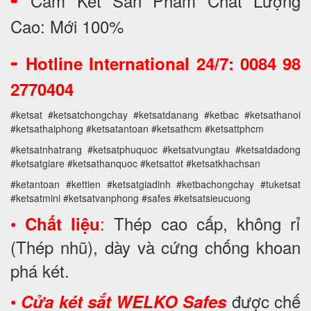
Cam Kết Sản Phẩm Chất Lượng
Cao: Mới 100%
-
Hotline International 24/7: 0084 98
2770404
#ketsat #ketsatchongchay #ketsatdanang #ketbac #ketsathanoi
#ketsathaiphong #ketsatantoan #ketsathcm #ketsattphcm
#ketsatnhatrang #ketsatphuquoc #ketsatvungtau #ketsatdadong
#ketsatgiare #ketsathanquoc #ketsattot #ketsatkhachsan
#ketantoan #kettien #ketsatgiadinh #ketbachongchay #tuketsat
#ketsatmini #ketsatvanphong #safes #ketsatsieucuong
•
:
Thép cao cấp, không rỉ
Chất liệu
(Thép nhũ), dày và cứng chống khoan
phá két.
•
được chế
Cửa két sắt WELKO Safes