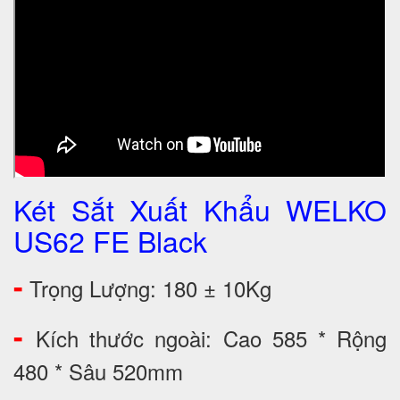
Két Sắt Xuất Khẩu WELKO
US62 FE Black
-
Trọng Lượng: 180 ± 10Kg
-
Kích thước ngoài: Cao 585 * Rộng
480 * Sâu 520mm