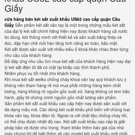
Giấy
cửa hàng bán két sắt xuất khẩu US62 cao cấp quận Cầu
Giấy
SẢn phẩm két sắt vân tay là một trong những mẫu két sắt
của đại lý két sắt chính hãng hiện nay được khách hàng cả nước
tin dùng. két thông minh với thiết kế và sản xuất bằng thép và
đúc, dập hạn chế mối hàn tăng tính năng an toàn, bảo mật.
Két sắt được sản xuất với nhiều kiểu ổ khoá khác nhau theo từng
nhu cầu của khách hàng
Để đáp ứng nhu cầu tìm mua két sắt của khách hàng hiện nay đại
lý két sắt điện tử đã có mặt tại khắp các tỉnh thành phố.
Nhằm phục vụ tốt nhất cho khách hàng.
Khi mua két sắt welko chống cháy khoá vân tay quý khách lưu ý
không nên tham hàng rẻ mà mua phải những hàng kém chất
lượng, hàng không rõ nguồn gốc xuất xứ, hàng không có tem bảo
hành, giấy tờ chứng minh nguồn gốc chất lượng sản phẩm.
Sản phẩm két sắt xuất khẩu cao cấp hiện nay được sản xuất với
đa dạng mẫu mã. Các dòng két xuất khẩu phổ biến với chủng loại
khóa vân tay, khóa điện tử. Ngoài ra với chất liệu chống cháy tốt,
có thể chịu được nhiệt độ cao. Két sắt xuất khẩu cao cấp là giải
pháp bảo vệ được chú trọng. tham khảo thêm báo giá của nhà
máy chúng tôi để biết thêm về các model két xuất khẩu mới nhất