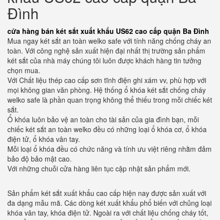
Đình
cửa hàng bán két sắt xuất khẩu US62 cao cấp quận Ba Đình
Mua ngay két sắt an toàn welko safe với tính năng chống cháy an
toàn. Với công nghệ sản xuất hiện đại nhất thị trường sản phẩm
két sắt của nhà máy chúng tôi luôn được khách hàng tin tưởng
chọn mua.
Với Chất liệu thép cao cấp sơn tĩnh điện ghi xám vv, phù hợp với
mọi không gian văn phòng. Hệ thống ổ khóa két sắt chống cháy
welko safe là phần quan trọng không thể thiếu trong mỗi chiếc két
sắt.
Ổ khóa luôn bảo vệ an toàn cho tài sản của gia đình bạn, mỗi
chiếc két sắt an toàn welko đều có những loại ổ khóa cơ, ổ khóa
điện tử, ổ khóa vân tay.
Mỗi loại ổ khóa đều có chức năng và tính ưu việt riêng nhằm đảm
bảo độ bảo mật cao.
Với những chuỗi cửa hàng liên tục cập nhật sản phẩm mới.
Sản phẩm két sắt xuất khẩu cao cấp hiện nay được sản xuất với
đa dạng mẫu mã. Các dòng két xuất khẩu phổ biến với chủng loại
khóa vân tay, khóa điện tử. Ngoài ra với chất liệu chống cháy tốt,