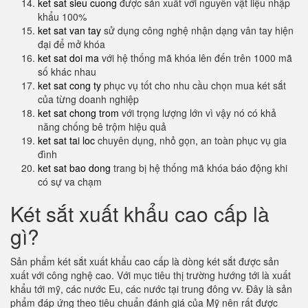
ket sat sieu cuong
được sản xuất với nguyên vật liệu nhập
khẩu 100%
ket sat van tay
sử dụng công nghệ nhận dạng vân tay hiện
đại để mở khóa
ket sat doi ma
với hệ thống mã khóa lên đến trên 1000 mã
số khác nhau
ket sat cong ty
phục vụ tốt cho nhu cầu chọn mua két sắt
của từng doanh nghiệp
ket sat chong trom
với trọng lượng lớn vì vậy nó có khả
năng chống bê trộm hiệu quả
ket sat tai loc
chuyên dụng, nhỏ gọn, an toàn phục vụ gia
đình
ket sat bao dong
trang bị hệ thống mã khóa báo động khi
có sự va chạm
Két sắt xuất khẩu cao cấp là
gì?
Sản phẩm két sắt xuất khẩu cao cấp là dòng két sắt được sản
xuất với công nghệ cao. Với mục tiêu thị trường hướng tới là xuất
khẩu tới mỹ, các nước Eu, các nước tại trung đông vv. Đây là sản
phẩm đáp ứng theo tiêu chuẩn đánh giá của Mỹ nên rất được