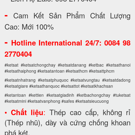
-
Cam Kết Sản Phẩm Chất Lượng
Cao: Mới 100%
-
Hotline International 24/7: 0084 98
2770404
#ketsat #ketsatchongchay #ketsatdanang #ketbac #ketsathanoi
#ketsathaiphong #ketsatantoan #ketsathcm #ketsattphcm
#ketsatnhatrang #ketsatphuquoc #ketsatvungtau #ketsatdadong
#ketsatgiare #ketsathanquoc #ketsattot #ketsatkhachsan
#ketantoan #kettien #ketsatgiadinh #ketbachongchay #tuketsat
#ketsatmini #ketsatvanphong #safes #ketsatsieucuong
•
:
Thép cao cấp, không rỉ
Chất liệu
(Thép nhũ), dày và cứng chống khoan
phá két.