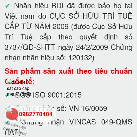
✔
Nhãn hiệu BDI đã được bảo hộ tại
Việt nam do CỤC SỞ HỮU TRÍ TUỆ
CẤP TỪ NĂM 2009 (được Cục Sở Hữu
Trí Tuệ cấp theo quyết định số
3737/QĐ-SHTT ngày 24/2/2009 Chứng
nhận nhãn hiệu số: 120132)
Sản phẩm sản xuất theo tiêu chuẩn
Quốc tế:
✔
SGS ISO 9001:2015
✔
Chứng nhận số: VN 16/0059
0982770404
✔
Chứng nhận VINCAS 049-QMS
(IAF)
back