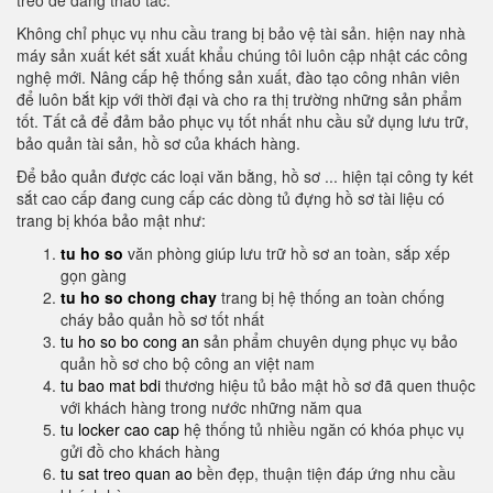
treo dễ dàng thao tác.
Không chỉ phục vụ nhu cầu trang bị bảo vệ tài sản. hiện nay nhà
máy sản xuất két sắt xuất khẩu chúng tôi luôn cập nhật các công
nghệ mới. Nâng cấp hệ thống sản xuất, đào tạo công nhân viên
để luôn bắt kịp với thời đại và cho ra thị trường những sản phẩm
tốt. Tất cả để đảm bảo phục vụ tốt nhất nhu cầu sử dụng lưu trữ,
bảo quản tài sản, hồ sơ của khách hàng.
Để bảo quản được các loại văn bằng, hồ sơ ... hiện tại công ty két
sắt cao cấp đang cung cấp các dòng tủ đựng hồ sơ tài liệu có
trang bị khóa bảo mật như:
tu ho so
văn phòng giúp lưu trữ hồ sơ an toàn, sắp xếp
gọn gàng
tu ho so chong chay
trang bị hệ thống an toàn chống
cháy bảo quản hồ sơ tốt nhất
tu ho so bo cong an
sản phẩm chuyên dụng phục vụ bảo
quản hồ sơ cho bộ công an việt nam
tu bao mat bdi
thương hiệu tủ bảo mật hồ sơ đã quen thuộc
với khách hàng trong nước những năm qua
tu locker cao cap
hệ thống tủ nhiều ngăn có khóa phục vụ
gửi đồ cho khách hàng
tu sat treo quan ao
bền đẹp, thuận tiện đáp ứng nhu cầu