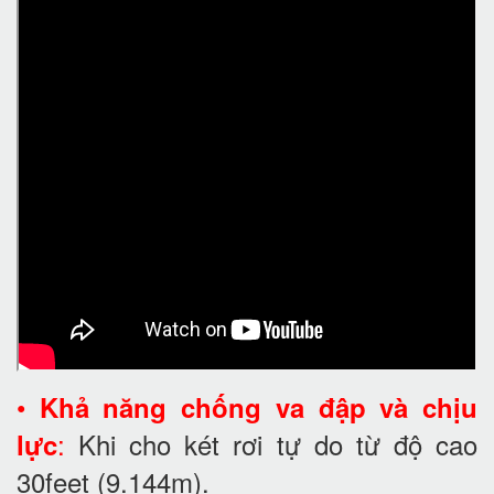
•
Khả năng chống va đập và chịu
:
Khi cho két rơi tự do từ độ cao
lực
30feet
(9.144m).