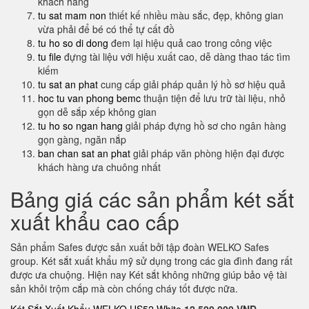
khách hàng
tu sat mam non
thiết kế nhiều màu sắc, đẹp, không gian
vừa phải để bé có thể tự cất đồ
tu ho so di dong
đem lại hiệu quả cao trong công việc
tu file
đựng tài liệu với hiệu xuất cao, dễ dàng thao tác tìm
kiếm
tu sat an phat
cung cấp giải pháp quản lý hồ sơ hiệu quả
hoc tu van phong bemc
thuận tiện để lưu trữ tài liệu, nhỏ
gọn dễ sắp xếp không gian
tu ho so ngan hang
giải pháp đựng hồ sơ cho ngân hàng
gọn gàng, ngăn nắp
ban chan sat an phat
giải pháp văn phòng hiện đại được
khách hàng ưa chuông nhất
Bảng giá các sản phẩm két sắt
xuất khẩu cao cấp
Sản phẩm Safes được sản xuất bởi tập đoàn WELKO Safes
group. Két sắt xuất khẩu mỹ sử dụng trong các gia đình đang rất
được ưa chuộng. Hiện nay Két sắt không những giúp bảo vệ tài
sản khỏi trộm cắp mà còn chống cháy tốt được nữa.