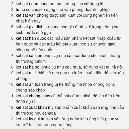
ket sat ngan hang
an toàn, dung tích sử dụng lớn
tu ho so
chuyên dụng cho văn phòng doanh nghiệp
ket sat van phong
được sản xuất với công nghệ tiên tiến
nhất hiện nay
ket sat gia dinh
sử dụng cho gia đình, với trọng lượng và
kích thước nhỏ gọn
ket sat han quoc
các mẫu sản phẩm két sắt nhập khẩu từ
hàn quốc và các mẫu két sắt xuất theo sự chuyển giao
công nghệ hàn quốc
ket sat sai gon
phục vụ nhu cầu sử dụng cho khách hàng
thị trường tphcm
ket sat ha noi
phục vụ nhu cầu mua, sử dụng két tại hà nội
ket sat mini
thiết kế nhỏ gọn an toàn, thuận tiện để sắp xếp
phòng
ket sat an toan
trang bị hệ thống mã khóa chống trộm,
chống sao chép
ket sat chong chay
có thể chịu được nhiệt độ lên đến trên
2000 độ C
ket sat xuat khau my
sản phẩm xuất khẩu đáp ứng nhu cầu
thị trường mỹ, canada
ket sat ky gui tai san
với từng ngăn két riêng biệt phục vụ
lưu trữ tài sản trong ngân hàng