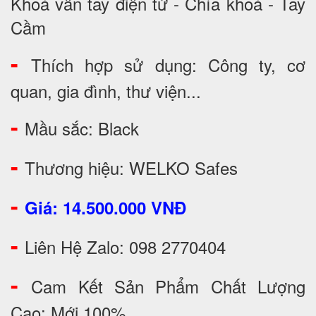
Khoá vân tay điện tử - Chìa khoá - Tay
Cầm
-
Thích hợp sử dụng: Công ty, cơ
quan, gia đình, thư viện...
-
Mầu sắc: Black
-
Thương hiệu: WELKO Safes
-
Giá: 14.500.000 VNĐ
-
Liên Hệ Zalo: 098 2770404
-
Cam Kết Sản Phẩm Chất Lượng
Cao: Mới 100%