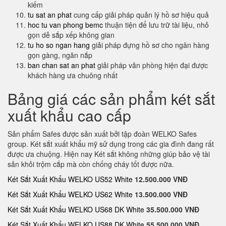
kiếm
tu sat an phat
cung cấp giải pháp quản lý hồ sơ hiệu quả
hoc tu van phong bemc
thuận tiện để lưu trữ tài liệu, nhỏ
gọn dễ sắp xếp không gian
tu ho so ngan hang
giải pháp đựng hồ sơ cho ngân hàng
gọn gàng, ngăn nắp
ban chan sat an phat
giải pháp văn phòng hiện đại được
khách hàng ưa chuông nhất
Bảng giá các sản phẩm két sắt
xuất khẩu cao cấp
Sản phẩm Safes được sản xuất bởi tập đoàn WELKO Safes
group. Két sắt xuất khẩu mỹ sử dụng trong các gia đình đang rất
được ưa chuộng. Hiện nay Két sắt không những giúp bảo vệ tài
sản khỏi trộm cắp mà còn chống cháy tốt được nữa.
Két Sắt Xuất Khẩu WELKO US52 White
12.500.000 VNĐ
Két Sắt Xuất Khẩu WELKO US62 White
13.500.000 VNĐ
Két Sắt Xuất Khẩu WELKO US68 DK White
35.500.000 VNĐ
Két Sắt Xuất Khẩu WELKO US88 DK White
55.500.000 VNĐ