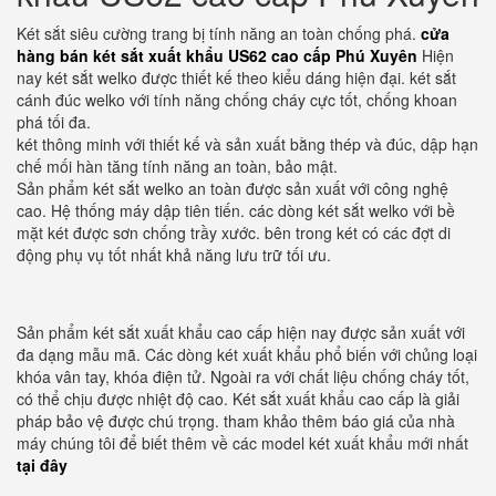
Két sắt siêu cường trang bị tính năng an toàn chống phá.
cửa
hàng bán két sắt xuất khẩu US62 cao cấp Phú Xuyên
Hiện
nay két sắt welko được thiết kế theo kiểu dáng hiện đại. két sắt
cánh đúc welko với tính năng chống cháy cực tốt, chống khoan
phá tối đa.
két thông minh với thiết kế và sản xuất bằng thép và đúc, dập hạn
chế mối hàn tăng tính năng an toàn, bảo mật.
Sản phẩm két sắt welko an toàn được sản xuất với công nghệ
cao. Hệ thống máy dập tiên tiến. các dòng két sắt welko với bề
mặt két được sơn chống trầy xước. bên trong két có các đợt di
động phụ vụ tốt nhất khả năng lưu trữ tối ưu.
Sản phẩm két sắt xuất khẩu cao cấp hiện nay được sản xuất với
đa dạng mẫu mã. Các dòng két xuất khẩu phổ biến với chủng loại
khóa vân tay, khóa điện tử. Ngoài ra với chất liệu chống cháy tốt,
có thể chịu được nhiệt độ cao. Két sắt xuất khẩu cao cấp là giải
pháp bảo vệ được chú trọng. tham khảo thêm báo giá của nhà
máy chúng tôi để biết thêm về các model két xuất khẩu mới nhất
tại đây