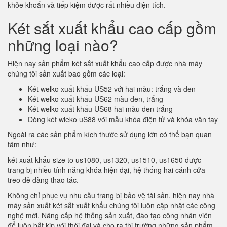
khỏe khoắn và tiếp kiệm được rất nhiều diện tích.
Két sắt xuất khẩu cao cấp gồm
những loại nào?
Hiện nay sản phẩm két sắt xuất khẩu cao cấp được nhà máy
chúng tôi sản xuất bao gồm các loại:
Két welko xuất khẩu US52 với hai màu: trắng và đen
Két welko xuất khẩu US62 màu đen, trắng
Két welko xuất khẩu US68 hai màu đen trắng
Dòng két wleko uS88 với mẫu khóa điện tử và khóa vân tay
Ngoài ra các sản phẩm kích thước sử dụng lớn có thể bạn quan
tâm như:
két xuất khẩu size to us1080, us1320, us1510, us1650 được
trang bị nhiều tính năng khóa hiện đại, hệ thống hai cánh cửa
treo dễ dàng thao tác.
Không chỉ phục vụ nhu cầu trang bị bảo vệ tài sản. hiện nay nhà
máy sản xuất két sắt xuất khẩu chúng tôi luôn cập nhật các công
nghệ mới. Nâng cấp hệ thống sản xuất, đào tạo công nhân viên
để luôn bắt kịp với thời đại và cho ra thị trường những sản phẩm