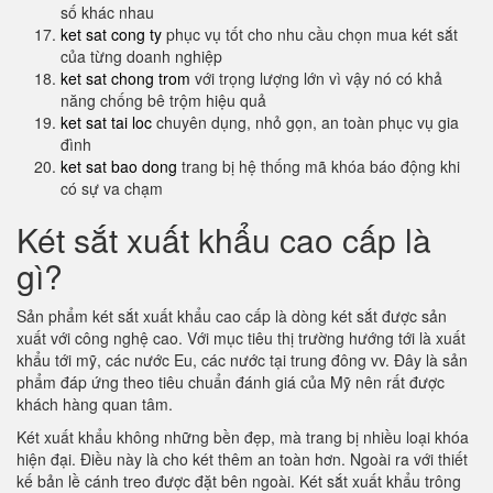
số khác nhau
ket sat cong ty
phục vụ tốt cho nhu cầu chọn mua két sắt
của từng doanh nghiệp
ket sat chong trom
với trọng lượng lớn vì vậy nó có khả
năng chống bê trộm hiệu quả
ket sat tai loc
chuyên dụng, nhỏ gọn, an toàn phục vụ gia
đình
ket sat bao dong
trang bị hệ thống mã khóa báo động khi
có sự va chạm
Két sắt xuất khẩu cao cấp là
gì?
Sản phẩm két sắt xuất khẩu cao cấp là dòng két sắt được sản
xuất với công nghệ cao. Với mục tiêu thị trường hướng tới là xuất
khẩu tới mỹ, các nước Eu, các nước tại trung đông vv. Đây là sản
phẩm đáp ứng theo tiêu chuẩn đánh giá của Mỹ nên rất được
khách hàng quan tâm.
Két xuất khẩu không những bền đẹp, mà trang bị nhiều loại khóa
hiện đại. Điều này là cho két thêm an toàn hơn. Ngoài ra với thiết
kế bản lề cánh treo được đặt bên ngoài. Két sắt xuất khẩu trông