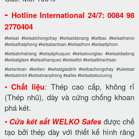
-
Hotline International 24/7: 0084 98
2770404
#ketsat #ketsatchongchay #ketsatdanang #ketbac #ketsathanoi
#ketsathaiphong #ketsatantoan #ketsathcm #ketsattphcm
#ketsatnhatrang #ketsatphuquoc #ketsatvungtau #ketsatdadong
#ketsatgiare #ketsathanquoc #ketsattot #ketsatkhachsan
#ketantoan #kettien #ketsatgiadinh #ketbachongchay #tuketsat
#ketsatmini #ketsatvanphong #safes #ketsatsieucuong
•
:
Thép cao cấp, không rỉ
Chất liệu
(Thép nhũ), dày và cứng chống khoan
phá két.
•
được chế
Cửa két sắt WELKO Safes
tạo bởi thép dày với thiết kế hình răng