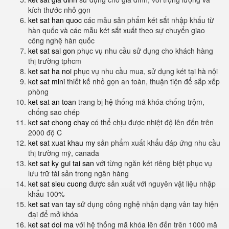
kích thước nhỏ gọn
ket sat han quoc
các mẫu sản phẩm két sắt nhập khẩu từ
hàn quốc và các mẫu két sắt xuất theo sự chuyển giao
công nghệ hàn quốc
ket sat sai gon
phục vụ nhu cầu sử dụng cho khách hàng
thị trường tphcm
ket sat ha noi
phục vụ nhu cầu mua, sử dụng két tại hà nội
ket sat mini
thiết kế nhỏ gọn an toàn, thuận tiện để sắp xếp
phòng
ket sat an toan
trang bị hệ thống mã khóa chống trộm,
chống sao chép
ket sat chong chay
có thể chịu được nhiệt độ lên đến trên
2000 độ C
ket sat xuat khau my
sản phẩm xuất khẩu đáp ứng nhu cầu
thị trường mỹ, canada
ket sat ky gui tai san
với từng ngăn két riêng biệt phục vụ
lưu trữ tài sản trong ngân hàng
ket sat sieu cuong
được sản xuất với nguyên vật liệu nhập
khẩu 100%
ket sat van tay
sử dụng công nghệ nhận dạng vân tay hiện
đại để mở khóa
ket sat doi ma
với hệ thống mã khóa lên đến trên 1000 mã