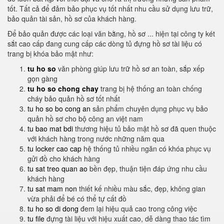
tốt. Tất cả để đảm bảo phục vụ tốt nhất nhu cầu sử dụng lưu trữ,
bảo quản tài sản, hồ sơ của khách hàng.
Để bảo quản được các loại văn bằng, hồ sơ ... hiện tại công ty két
sắt cao cấp đang cung cấp các dòng tủ đựng hồ sơ tài liệu có
trang bị khóa bảo mật như:
tu ho so
văn phòng giúp lưu trữ hồ sơ an toàn, sắp xếp
gọn gàng
tu ho so chong chay
trang bị hệ thống an toàn chống
cháy bảo quản hồ sơ tốt nhất
tu ho so bo cong an
sản phẩm chuyên dụng phục vụ bảo
quản hồ sơ cho bộ công an việt nam
tu bao mat bdi
thương hiệu tủ bảo mật hồ sơ đã quen thuộc
với khách hàng trong nước những năm qua
tu locker cao cap
hệ thống tủ nhiều ngăn có khóa phục vụ
gửi đồ cho khách hàng
tu sat treo quan ao
bền đẹp, thuận tiện đáp ứng nhu cầu
khách hàng
tu sat mam non
thiết kế nhiều màu sắc, đẹp, không gian
vừa phải để bé có thể tự cất đồ
tu ho so di dong
đem lại hiệu quả cao trong công việc
tu file
đựng tài liệu với hiệu xuất cao, dễ dàng thao tác tìm