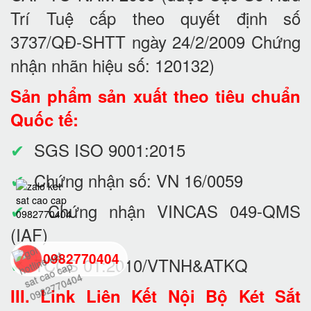
Trí Tuệ cấp theo quyết định số
3737/QĐ-SHTT ngày 24/2/2009 Chứng
nhận nhãn hiệu số: 120132)
Sản phẩm sản xuất theo tiêu chuẩn
Quốc tế:
✔
SGS ISO 9001:2015
✔
Chứng nhận số: VN 16/0059
✔
Chứng nhận VINCAS 049-QMS
(IAF)
0982770404
✔
TCCS 01:2010/VTNH&ATKQ
III. Link Liên Kết Nội Bộ Két Sắt
back