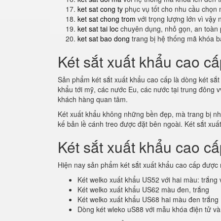
ket sat cong ty
phục vụ tốt cho nhu cầu chọn 
ket sat chong trom
với trọng lượng lớn vì vậy
ket sat tai loc
chuyên dụng, nhỏ gọn, an toàn 
ket sat bao dong
trang bị hệ thống mã khóa b
Két sắt xuất khẩu cao cấ
Sản phẩm két sắt xuất khẩu cao cấp là dòng két sắt 
khẩu tới mỹ, các nước Eu, các nước tại trung đông 
khách hàng quan tâm.
Két xuất khẩu không những bền đẹp, mà trang bị nhiề
kế bản lề cánh treo được đặt bên ngoài. Két sắt xuấ
Két sắt xuất khẩu cao c
Hiện nay sản phẩm két sắt xuất khẩu cao cấp được 
Két welko xuất khẩu US52 với hai màu: trắng
Két welko xuất khẩu US62 màu đen, trắng
Két welko xuất khẩu US68 hai màu đen trắng
Dòng két wleko uS88 với mẫu khóa điện tử và