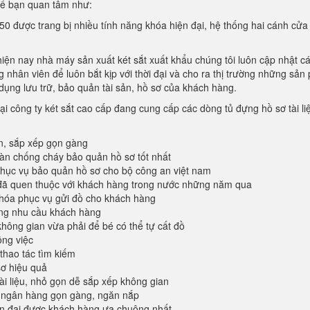
hể bạn quan tâm như:
50 được trang bị nhiều tính năng khóa hiện đại, hệ thống hai cánh cửa
hiện nay nhà máy sản xuất két sắt xuất khẩu chúng tôi luôn cập nhật c
 nhân viên để luôn bắt kịp với thời đại và cho ra thị trường những sả
dụng lưu trữ, bảo quản tài sản, hồ sơ của khách hàng.
ại công ty két sắt cao cấp đang cung cấp các dòng tủ đựng hồ sơ tài li
n, sắp xếp gọn gàng
oàn chống cháy bảo quản hồ sơ tốt nhất
ục vụ bảo quản hồ sơ cho bộ công an việt nam
đã quen thuộc với khách hàng trong nước những năm qua
khóa phục vụ gửi đồ cho khách hàng
ứng nhu cầu khách hàng
không gian vừa phải để bé có thể tự cất đồ
ông việc
 thao tác tìm kiếm
sơ hiệu quả
tài liệu, nhỏ gọn dễ sắp xếp không gian
 ngân hàng gọn gàng, ngăn nắp
ện đại được khách hàng ưa chuông nhất