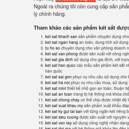
Ngoài ra chúng tôi còn cung cấp sản phẩm
lý chính hãng.
Tham khảo các sản phẩm két sắt được 
ket sat khach san
sản phẩm chuyên dụng cho
ket sat ngan hang
an toàn, dung tích sử dụng
tu ho so
chuyên dụng cho văn phòng doanh n
ket sat van phong
được sản xuất với công nghệ
ket sat gia dinh
sử dụng cho gia đình, với trọ
ket sat han quoc
các mẫu sản phẩm két sắt nh
hàn quốc
ket sat sai gon
phục vụ nhu cầu sử dụng cho 
ket sat ha noi
phục vụ nhu cầu mua, sử dụng k
ket sat mini
thiết kế nhỏ gọn an toàn, thuận t
ket sat an toan
trang bị hệ thống mã khóa ch
ket sat chong chay
có thể chịu được nhiệt độ 
ket sat xuat khau my
sản phẩm xuất khẩu đáp 
ket sat ky gui tai san
với từng ngăn két riêng b
ket sat sieu cuong
được sản xuất với nguyên 
ket sat van tay
sử dụng công nghệ nhận dạng 
ket sat doi ma
với hệ thống mã khóa lên đến 