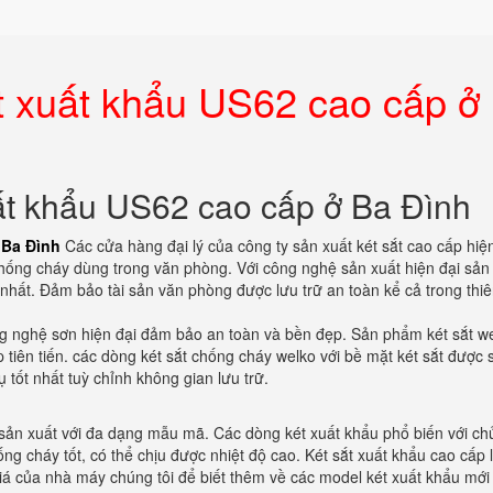
t xuất khẩu US62 cao cấp ở
ất khẩu US62 cao cấp ở Ba Đình
 Ba Đình
Các cửa hàng đại lý của công ty sản xuất két sắt cao cấp hiệ
hống cháy dùng trong văn phòng. Với công nghệ sản xuất hiện đại sả
nhất. Đảm bảo tài sản văn phòng được lưu trữ an toàn kể cả trong thiê
ng nghệ sơn hiện đại đảm bảo an toàn và bền đẹp. Sản phẩm két sắt w
tiên tiến. các dòng két sắt chống cháy welko với bề mặt két sắt được 
ụ tốt nhất tuỳ chỉnh không gian lưu trữ.
sản xuất với đa dạng mẫu mã. Các dòng két xuất khẩu phổ biến với chủ
ống cháy tốt, có thể chịu được nhiệt độ cao. Két sắt xuất khẩu cao cấp l
á của nhà máy chúng tôi để biết thêm về các model két xuất khẩu mới