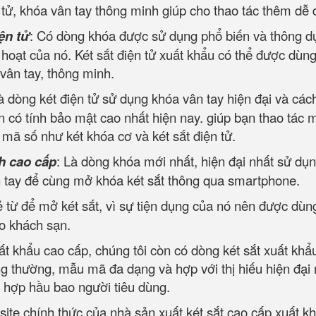
tử, khóa vân tay thông minh giúp cho thao tác thêm dễ 
ện tử
: Có dòng khóa được sử dụng phổ biến và thông d
h hoạt của nó. Két sắt điện tử xuất khẩu có thể được dùng
 vân tay, thông minh.
à dòng két điện tử sử dụng khóa vân tay hiện đại và các
 có tính bảo mật cao nhất hiện nay. giúp bạn thao tác 
ộ mã số như két khóa cơ và két sắt điện tử.
h cao cấp
: Là dòng khóa mới nhất, hiện đại nhất sử dụn
ân tay để cùng mở khóa két sắt thông qua smartphone.
 từ để mở két sắt, vì sự tiện dụng của nó nên được dùn
ho khách sạn.
ất khẩu cao cấp, chúng tôi còn có dòng két sắt xuất khẩ
ng thường, mẫu mã đa dạng và hợp với thị hiếu hiện đại
, hợp hầu bao người tiêu dùng.
site chính thức của nhà sản xuất két sắt cao cấp xuất k