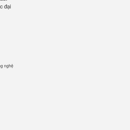
c đại
ng nghệ