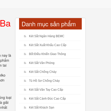
 Ba
Danh mục sản phẩm
Két Sắt Ngân Hàng BEMC
Két Sắt Xuất Khẩu Cao Cấp
Bốt Điều Khiển Giao Thông
n nay là
n phẩm
Két Sắt Văn Phòng
n tai
Két Sắt Chống Cháy
elko
sơn
Tủ Hồ Sơ Chống Cháy
Két Sắt Vân Tay Cao Cấp
ng loại
Két Sắt Cánh Đúc Cao Cấp
à giải
 nhất
Két Sắt Khách Sạn