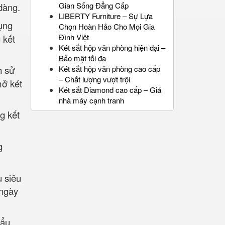
Gian Sống Đẳng Cấp
dàng.
LIBERTY Furniture – Sự Lựa
ụng
Chọn Hoàn Hảo Cho Mọi Gia
Đình Việt
 kết
Két sắt hộp văn phòng hiện đại –
Bảo mật tối đa
h sử
Két sắt hộp văn phòng cao cấp
– Chất lượng vượt trội
mở két
Két sắt Diamond cao cấp – Giá
nhà máy cạnh tranh
g kết
g
u siêu
 ngày
hẩu.