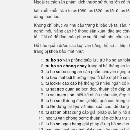
Ngoài ra các sản phẩm kích thước sử dụng lớn có t
két xuất khẩu size to us1080, us1320, us1510, us16
dàng thao tác.
Không chỉ phục vụ nhu cầu trang bị bảo vệ tài sản. 
nghệ mới. Nâng cấp hệ thống sản xuất, đào tạo công
tốt. Tất cả để đảm bảo phục vụ tốt nhất nhu cầu sử 
Để bảo quản được các loại văn bằng, hồ sơ ... hiện t
trang bị khóa bảo mật như:
tu ho so
văn phòng giúp lưu trữ hồ sơ an toà
tu ho so chong chay
trang bị hệ thống an t
tu ho so bo cong an
sản phẩm chuyên dụng ph
tu bao mat bdi
thương hiệu tủ bảo mật hồ sơ 
tu locker cao cap
hệ thống tủ nhiều ngăn có 
tu sat treo quan ao
bền đẹp, thuận tiện đáp 
tu sat mam non
thiết kế nhiều màu sắc, đẹp, 
tu ho so di dong
đem lại hiệu quả cao trong c
tu file
đựng tài liệu với hiệu xuất cao, dễ dàng
tu sat an phat
cung cấp giải pháp quản lý hồ 
hoc tu van phong bemc
thuận tiện để lưu trữ 
tu ho so ngan hang
giải pháp đựng hồ sơ cho
ban chan sat an phat
giải pháp văn phòng hi