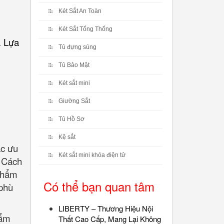
Két Sắt An Toàn
Két Sắt Tổng Thống
. Lựa
Tủ đựng súng
Tủ Bảo Mật
Két sắt mini
Giường Sắt
Tủ Hồ Sơ
Kệ sắt
ác ưu
Két sắt mini khóa điện tử
. Cách
 phẩm
Có thể bạn quan tâm
 phù
LIBERTY – Thương Hiệu Nội
hẩm
Thất Cao Cấp, Mang Lại Không