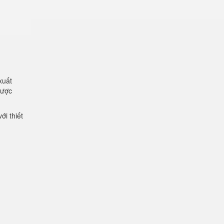
xuất
được
ới thiết