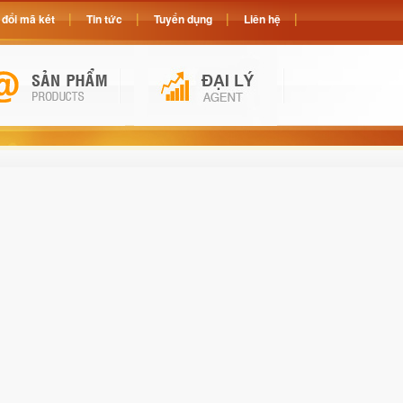
đổi mã két
Tin tức
Tuyển dụng
Liên hệ