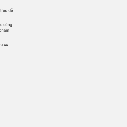
 treo dễ
ác công
n phẩm
ệu có