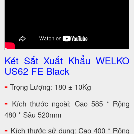
Két Sắt Xuất Khẩu WELKO
US62 FE Black
-
Trọng Lượng: 180 ± 10Kg
-
Kích thước ngoài: Cao 585 * Rộng
480 * Sâu 520mm
-
Kích thước sử dụng: Cao 400 * Rộng