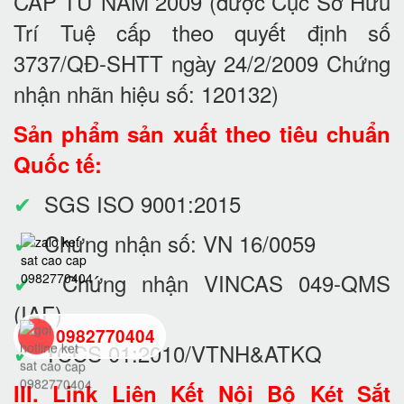
CẤP TỪ NĂM 2009 (được Cục Sở Hữu
Trí Tuệ cấp theo quyết định số
3737/QĐ-SHTT ngày 24/2/2009 Chứng
nhận nhãn hiệu số: 120132)
Sản phẩm sản xuất theo tiêu chuẩn
Quốc tế:
✔
SGS ISO 9001:2015
✔
Chứng nhận số: VN 16/0059
✔
Chứng nhận VINCAS 049-QMS
(IAF)
0982770404
✔
TCCS 01:2010/VTNH&ATKQ
III. Link Liên Kết Nội Bộ Két Sắt
back