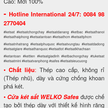
Cao: Mới 100%
-
Hotline International 24/7: 0084 98
2770404
#ketsat #ketsatchongchay #ketsatdanang #ketbac #ketsathanoi
#ketsathaiphong #ketsatantoan #ketsathcm #ketsattphcm
#ketsatnhatrang #ketsatphuquoc #ketsatvungtau #ketsatdadong
#ketsatgiare #ketsathanquoc #ketsattot #ketsatkhachsan
#ketantoan #kettien #ketsatgiadinh #ketbachongchay #tuketsat
#ketsatmini #ketsatvanphong #safes #ketsatsieucuong
•
:
Thép cao cấp, không rỉ
Chất liệu
(Thép nhũ), dày và cứng chống khoan
phá két.
•
được chế
Cửa két sắt WELKO Safes
tạo bởi thép dày với thiết kế hình răng