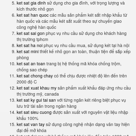
ket sat gia dinh
sử dụng cho gia đình, với trọng lượng và
kích thước nhỏ gọn
ket sat han quoc
các mẫu sản phẩm két sắt nhập khẩu từ
hàn quốc và các mẫu két sắt xuất theo sự chuyển giao
công nghệ hàn quốc
ket sat sai gon
phục vụ nhu cầu sử dụng cho khách hàng
thị trường tphcm
ket sat ha noi
phục vụ nhu cầu mua, sử dụng két tại hà nội
ket sat mini
thiết kế nhỏ gọn an toàn, thuận tiện để sắp xếp
phòng
ket sat an toan
trang bị hệ thống mã khóa chống trộm,
chống sao chép
ket sat chong chay
có thể chịu được nhiệt độ lên đến trên
2000 độ C
ket sat xuat khau my
sản phẩm xuất khẩu đáp ứng nhu cầu
thị trường mỹ, canada
ket sat ky gui tai san
với từng ngăn két riêng biệt phục vụ
lưu trữ tài sản trong ngân hàng
ket sat sieu cuong
được sản xuất với nguyên vật liệu nhập
khẩu 100%
ket sat van tay
sử dụng công nghệ nhận dạng vân tay hiện
đại để mở khóa