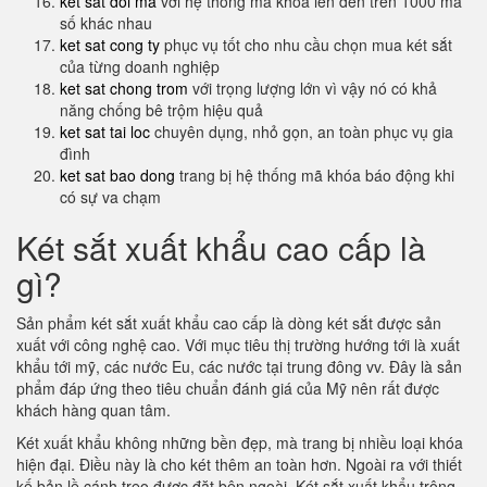
ket sat doi ma
với hệ thống mã khóa lên đến trên 1000 mã
số khác nhau
ket sat cong ty
phục vụ tốt cho nhu cầu chọn mua két sắt
của từng doanh nghiệp
ket sat chong trom
với trọng lượng lớn vì vậy nó có khả
năng chống bê trộm hiệu quả
ket sat tai loc
chuyên dụng, nhỏ gọn, an toàn phục vụ gia
đình
ket sat bao dong
trang bị hệ thống mã khóa báo động khi
có sự va chạm
Két sắt xuất khẩu cao cấp là
gì?
Sản phẩm két sắt xuất khẩu cao cấp là dòng két sắt được sản
xuất với công nghệ cao. Với mục tiêu thị trường hướng tới là xuất
khẩu tới mỹ, các nước Eu, các nước tại trung đông vv. Đây là sản
phẩm đáp ứng theo tiêu chuẩn đánh giá của Mỹ nên rất được
khách hàng quan tâm.
Két xuất khẩu không những bền đẹp, mà trang bị nhiều loại khóa
hiện đại. Điều này là cho két thêm an toàn hơn. Ngoài ra với thiết
kế bản lề cánh treo được đặt bên ngoài. Két sắt xuất khẩu trông