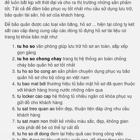
để luôn bắt kịp với thời đại và cho ra thị trường những sản phẩm
tốt. Tất cả để đảm bảo phục vụ tốt nhất nhu cầu sử dụng lưu trữ,
bảo quản tài sản, hồ sơ của khách hàng.
Để bảo quản được các loại văn bằng, hồ sơ ... hiện tại công ty két
sắt cao cấp đang cung cấp các dòng tủ đựng hồ sơ tài liệu có
trang bị khóa bảo mật như:
tu ho so
văn phòng giúp lưu trữ hồ sơ an toàn, sắp xếp
gọn gàng
tu ho so chong chay
trang bị hệ thống an toàn chống
cháy bảo quản hồ sơ tốt nhất
tu ho so bo cong an
sản phẩm chuyên dụng phục vụ bảo
quản hồ sơ cho bộ công an việt nam
tu bao mat bdi
thương hiệu tủ bảo mật hồ sơ đã quen thuộc
với khách hàng trong nước những năm qua
tu locker cao cap
hệ thống tủ nhiều ngăn có khóa phục vụ
gửi đồ cho khách hàng
tu sat treo quan ao
bền đẹp, thuận tiện đáp ứng nhu cầu
khách hàng
tu sat mam non
thiết kế nhiều màu sắc, đẹp, không gian
vừa phải để bé có thể tự cất đồ
tu ho so di dong
đem lại hiệu quả cao trong công việc
tu file
đựng tài liệu với hiệu xuất cao, dễ dàng thao tác tìm