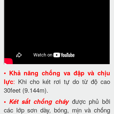
•
Khả năng chống va đập và chịu
:
Khi cho két rơi tự do từ độ cao
lực
30feet
(9.144m).
được phủ bởi
•
Két sắt chống cháy
các lớp sơn dày, bóng, mịn và chống