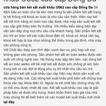
cửa hàng bán két sắt xuất khẩu US62 cao cấp Đống Đa
Để
đảm bảo an toàn cho tài sản việc trang bị sản phẩm két sắt trang
bị hệ thống mã khoá an toàn là nhu cầu cần thiết. Hiện nay két
sắt với tính năng an toàn cao cấp được nhà máy sản xuất két sắt
cao cấp giới thiệu trên thị trường. Với nhiều kiểu dáng hiện đại
sẵn sản đáp ứng mọi nhu cầu của khách hàng. Sản phẩm két sắt
lưu trữ an toàn với các mẫu khoá điện tử, khoá cơ, khoá vân tay,
khoá kết hợp là lựa chọn không thể thiếu trong gia đình, nhà máy,
văn phòng công ty.
Với Chất liệu thép sơn tĩnh điện xanh đen vv, phù hợp với mọi
không gian văn phòng. Sản phẩm két sắt an toàn welko được sản
xuất với công nghệ cao. Hệ thống máy dập tiên tiến. các dòng két
sắt an toàn welko với bề mặt két sắt được sơn chống gỉ sét. bên
trong két có các đợt di động phụ vụ tốt nhất nhu cầu lưu trữ.
Sản phẩm két sắt xuất khẩu cao cấp hiện nay được sản xuất với
đa dạng mẫu mã. Các dòng két xuất khẩu phổ biến với chủng loại
khóa vân tay, khóa điện tử. Ngoài ra với chất liệu chống cháy tốt,
có thể chịu được nhiệt độ cao. Két sắt xuất khẩu cao cấp là giải
pháp bảo vệ được chú trọng. tham khảo thêm báo giá của nhà
máy chúng tôi để biết thêm về các model két xuất khẩu mới nhất
tại đây