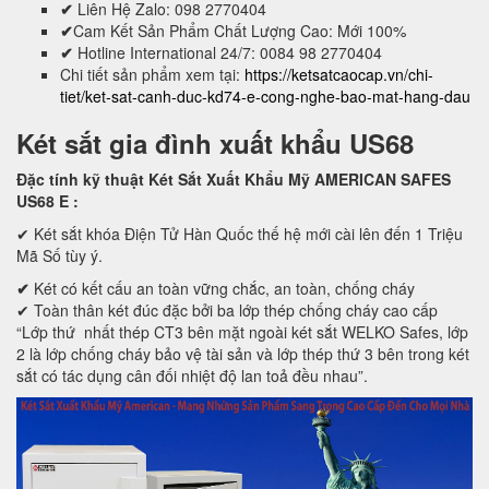
✔
Liên Hệ Zalo: 098 2770404
✔
Cam Kết Sản Phẩm Chất Lượng Cao: Mới 100%
✔
Hotline International 24/7: 0084 98 2770404
Chi tiết sản phẩm xem tại:
https://ketsatcaocap.vn/chi-
tiet/ket-sat-canh-duc-kd74-e-cong-nghe-bao-mat-hang-dau
Két sắt gia đình xuất khẩu US68
Đặc tính kỹ thuật Két Sắt Xuất Khẩu Mỹ AMERICAN SAFES
US68 E
:
✔ Két sắt khóa Điện Tử Hàn Quốc thế hệ mới cài lên đến 1 Triệu
Mã Số tùy ý.
✔
Két có kết cấu an toàn vững chắc, an toàn, chống cháy
✔ Toàn thân két đúc đặc bởi ba lớp thép chống cháy cao cấp
“Lớp thứ nhất thép CT3 bên mặt ngoài két sắt WELKO Safes, lớp
2 là lớp chống cháy bảo vệ tài sản và lớp thép thứ 3 bên trong két
sắt có tác dụng cân đối nhiệt độ lan toả đều nhau”.