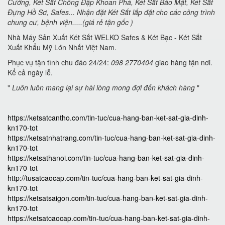
Cường, Két Sắt Chống Đập Khoan Phá, Két Sắt Bảo Mật, Két Sắt
Đựng Hồ Sơ, Safes... Nhận đặt Két Sắt lắp đặt cho các công trình
chung cư, bệnh viện.....(giá rẻ tận gốc )
Nhà Máy Sản Xuất Két Sắt WELKO Safes & Két Bạc - Két Sắt
Xuất Khẩu Mỹ Lớn Nhất Việt Nam.
Phục vụ tận tình chu đáo 24/24:
098 2770404
giao hàng tận nơi.
Kể cả ngày lễ.
"
Luôn luôn mang lại sự hài lòng mong đợi đến khách hàng
"
https://ketsatcantho.com/tin-tuc/cua-hang-ban-ket-sat-gia-dinh-
kn170-tot
https://ketsatnhatrang.com/tin-tuc/cua-hang-ban-ket-sat-gia-dinh-
kn170-tot
https://ketsathanoi.com/tin-tuc/cua-hang-ban-ket-sat-gia-dinh-
kn170-tot
http://tusatcaocap.com/tin-tuc/cua-hang-ban-ket-sat-gia-dinh-
kn170-tot
https://ketsatsaigon.com/tin-tuc/cua-hang-ban-ket-sat-gia-dinh-
kn170-tot
https://ketsatcaocap.com/tin-tuc/cua-hang-ban-ket-sat-gia-dinh-