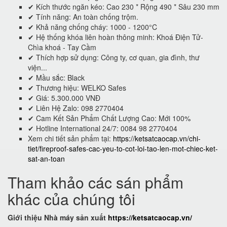
✔ Kích thước ngăn kéo: Cao 230 * Rộng 490 * Sâu 230 mm
✔ Tính năng: An toàn chống trộm.
✔ Khả năng chống cháy: 1000 - 1200°C
✔ Hệ thống khóa liên hoàn thông minh: Khoá Điện Tử-
Chìa khoá - Tay Cầm
✔ Thích hợp sử dụng: Công ty, cơ quan, gia đình, thư
viện...
✔ Mầu sắc: Black
✔ Thương hiệu: WELKO Safes
✔ Giá: 5.300.000 VNĐ
✔ Liên Hệ Zalo: 098 2770404
✔ Cam Kết Sản Phẩm Chất Lượng Cao: Mới 100%
✔ Hotline International 24/7: 0084 98 2770404
Xem chi tiết sản phẩm tại:
https://ketsatcaocap.vn/chi-
tiet/fireproof-safes-cac-yeu-to-cot-loi-tao-len-mot-chiec-ket-
sat-an-toan
Tham khảo các sán phẩm
khác của chúng tôi
Giới thiệu Nhà máy sản xuất
https://ketsatcaocap.vn/