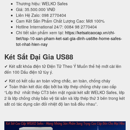
Thương hiệu: WELKO Safes
Giá: 35.500.000 VNĐ
Liên Hệ Zalo: 098 2770404
Cam Kết Sản Phẩm Chất Lượng Cao: Mới 100%
Hotline International 24/7: 0084 98 2770404
Chi tiết sản phẩm xem tại:
https://ketsatcaocap.vn/chi-
tiet/top-10-san-pham-ket-sat-gia-dinh-us68e-home-safes-
tot-nhat-hien-nay
Két Sắt Đại Gia US88
✔ Két sắt khóa điện tử Điện Tử Theo Ý Muốn thế hệ mới cài lên
đến 100 Dấu điện tử tùy ý.
✔ Két có kết cấu an toàn vững chắc, an toàn, chống cháy
✔ Toàn thân két đúc đặc bởi ba lớp thép chống cháy cao cấp
“Lớp thứ nhất thép CT3 bên mặt ngoài két sắt WELKO Safes, lớp
2 là lớp chống cháy bảo vệ tài sản và lớp thép thứ 3 bên trong két
sắt có tác dụng cân đối nhiệt độ lan toả đều nhau”.