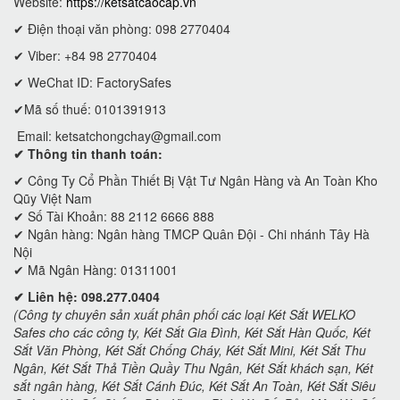
Website:
https://ketsatcaocap.vn
✔ Điện thoại văn phòng: 098 2770404
✔ Viber: +84 98 2770404
✔ WeChat ID: FactorySafes
✔Mã số thuế: 0101391913
Email:
ketsatchongchay@gmail.com
✔ Thông tin thanh toán:
✔
Công Ty Cổ Phần Thiết Bị Vật Tư Ngân Hàng và An Toàn Kho
Qũy Việt Nam
✔ Số Tài Khoản: 88 2112 6666 888
✔ Ngân hàng: Ngân hàng TMCP Quân Đội - Chi nhánh Tây Hà
Nội
✔ Mã Ngân Hàng: 01311001
✔ Liên hệ: 098.277.0404
(Công ty chuyên sản xuất phân phối các loại Két Sắt WELKO
Safes cho các công ty, Két Sắt Gia Đình, Két Sắt Hàn Quốc, Két
Sắt Văn Phòng, Két Sắt Chống Cháy, Két Sắt Mini, Két Sắt Thu
Ngân, Két Sắt Thả Tiền Quầy Thu Ngân, Két Sắt khách sạn, Két
sắt ngân hàng, Két Sắt Cánh Đúc, Két Sắt An Toàn, Két Sắt Siêu