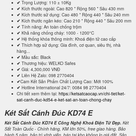
✔
Trọng Lượng: 110 ± 10Kg
✔
Kích thước ngoài: Cao 820 * Rộng 560 * Sâu 430 mm
✔
Kích thước sử dụng: Cao 480 * Rộng 440 * Sâu 240 mm
✔
Kích thước ngăn kéo: Cao 210 * Rộng 440 * Sâu 200 mm
✔
Tính năng: An toàn chống trộm
✔
Khả năng chống cháy: 1000 - 1200°C
✔
Hệ thống khóa thông minh: Khoá điện tử cao cấp
✔
Thích hợp sử dụng: Gia đình, cơ quan, siêu thị, nhà
hàng...
✔
Mầu sắc: Black
✔
Thương hiệu: WELKO Safes
✔
Giá: 4,300,000 VNĐ
✔
Liên Hệ Zalo: 098 2770404
✔
Cam Kết Sản Phẩm Chất Lượng Cao: Mới 100%
✔
Hotline International 24/7: 0084 98 2770404
Chi tiết xem thêm tại:
https://ketsatcaocap.vn/chi-tiet/ket-
sat-canh-duc-kd54-e-ket-sat-an-toan-chong-chay
Két Sắt Cánh Đúc KD74 E
Két Sắt Cánh Đúc KD74 E Công Nghệ Khoá Điện Tử Đẹp.
Két
Sắt Toàn Quốc - Chính hãng, KM lớn 50%, free giao hàng. Bảo
hành 5 năm, bảo trì vĩnh viễn, bán tại kho không lo giá đắt. Sản