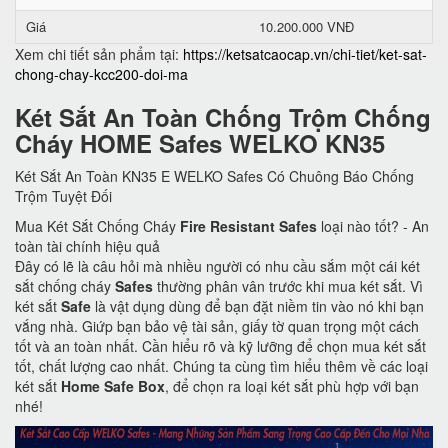
Giá
10.200.000 VNĐ
Xem chi tiết sản phẩm tại:
https://ketsatcaocap.vn/chi-tiet/ket-sat-
chong-chay-kcc200-doi-ma
Két Sắt An Toàn Chống Trộm Chống
Cháy HOME Safes WELKO KN35
Két Sắt An Toàn KN35 E WELKO Safes Có Chuông Báo Chống
Trộm Tuyệt Đối
Mua Két Sắt Chống Cháy
Fire Resistant Safes
loại nào tốt? - An
toàn tài chính hiệu quả
Đây có lẽ là câu hỏi mà nhiều người có nhu cầu sắm một cái két
sắt chống cháy
Safes
thường phân vân trước khi mua két sắt. Vì
két sắt
Safe
là vật dụng dùng để bạn đặt niềm tin vào nó khi bạn
vắng nhà. Giứp bạn bảo vệ tài sản, giấy tờ quan trọng một cách
tốt và an toàn nhất. Cần hiểu rõ và kỹ lưỡng để chọn mua két sắt
tốt, chất lượng cao nhất. Chúng ta cùng tìm hiểu thêm về các loại
két sắt
Home Safe Box
, để chọn ra loại két sắt phù hợp với bạn
nhé!