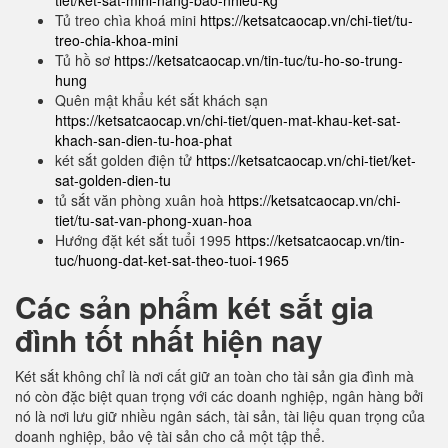
tiet/ket-sat-mini-nang-bao-nhieu-kg
Tủ treo chìa khoá mini
https://ketsatcaocap.vn/chi-tiet/tu-
treo-chia-khoa-mini
Tủ hồ sơ
https://ketsatcaocap.vn/tin-tuc/tu-ho-so-trung-
hung
Quên mật khẩu két sắt khách sạn
https://ketsatcaocap.vn/chi-tiet/quen-mat-khau-ket-sat-
khach-san-dien-tu-hoa-phat
két sắt golden điện tử
https://ketsatcaocap.vn/chi-tiet/ket-
sat-golden-dien-tu
tủ sắt văn phòng xuân hoà
https://ketsatcaocap.vn/chi-
tiet/tu-sat-van-phong-xuan-hoa
Hướng đặt két sắt tuổi 1995
https://ketsatcaocap.vn/tin-
tuc/huong-dat-ket-sat-theo-tuoi-1965
Các sản phẩm két sắt gia
đình tốt nhất hiện nay
Két sắt không chỉ là nơi cất giữ an toàn cho tài sản gia đình mà
nó còn đặc biệt quan trọng với các doanh nghiệp, ngân hàng bởi
nó là nơi lưu giữ nhiều ngân sách, tài sản, tài liệu quan trọng của
doanh nghiệp, bảo vệ tài sản cho cả một tập thể.