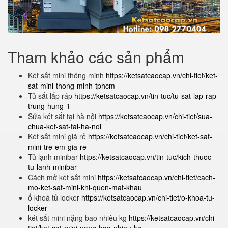
Tham khảo các sản phẩm
Két sắt mini thông minh
https://ketsatcaocap.vn/chi-tiet/ket-
sat-mini-thong-minh-tphcm
Tủ sắt lắp ráp
https://ketsatcaocap.vn/tin-tuc/tu-sat-lap-rap-
trung-hung-1
Sửa két sắt tại hà nội
https://ketsatcaocap.vn/chi-tiet/sua-
chua-ket-sat-tai-ha-noi
Két sắt mini giá rẻ
https://ketsatcaocap.vn/chi-tiet/ket-sat-
mini-tre-em-gia-re
Tủ lạnh minibar
https://ketsatcaocap.vn/tin-tuc/kich-thuoc-
tu-lanh-minibar
Cách mở két sắt mini
https://ketsatcaocap.vn/chi-tiet/cach-
mo-ket-sat-mini-khi-quen-mat-khau
ổ khoá tủ locker
https://ketsatcaocap.vn/chi-tiet/o-khoa-tu-
locker
két sắt mini nặng bao nhiêu kg
https://ketsatcaocap.vn/chi-