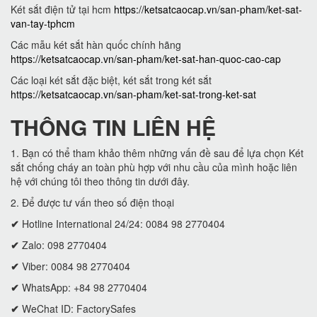
Két sắt điện tử tại hcm
https://ketsatcaocap.vn/san-pham/ket-sat-
van-tay-tphcm
Các mẫu két sắt hàn quốc chính hãng
https://ketsatcaocap.vn/san-pham/ket-sat-han-quoc-cao-cap
Các loại két sắt đặc biệt, két sắt trong két sắt
https://ketsatcaocap.vn/san-pham/ket-sat-trong-ket-sat
THÔNG TIN LIÊN HỆ
1. Bạn có thể tham khảo thêm những vấn đề sau để lựa chọn Két
sắt chống cháy an toàn phù hợp với nhu cầu của mình hoặc liên
hệ với chúng tôi theo thông tin dưới đây.
2. Để được tư vấn theo số điện thoại
✔
Hotline International 24/24: 0084 98 2770404
✔
Zalo: 098 2770404
✔
Viber: 0084 98 2770404
✔
WhatsApp: +84 98 2770404
✔
WeChat ID: FactorySafes