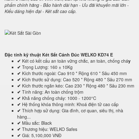
phẩm chính hãng - Bảo hành dài hạn - Ưu đãi khuyến mãi lớn -
Kiểu dáng hiện đại - Két sắt cao cấp.
Đặc tính kỹ thuật
Két Sắt Cánh Đúc WELKO KD74 E
✔
Két có kết cấu an toàn vững chắc, an toàn, chống chá
y
✔
Trọng Lượng: 160 ± 10Kg
✔
Kích thước ngoài: Cao 910 * Rộng 610 * Sâu 450 mm
✔
Kích thước sử dụng: Cao 520 * Rộng 480 * Sâu 270 mm
✔
Kích thước ngăn kéo: Cao 230 * Rộng 480 * Sâu 230 mm
✔
Tính năng: An toàn chống trộm
✔
Khả năng chống cháy: 1000 - 1200°C
✔
Hệ thống khóa thông minh: Khoá điện tử cao cấp
✔
Thích hợp sử dụng: Gia đình, cơ quan, siêu thị, nhà
hàng...
✔
Mầu sắc: Black
✔
Thương hiệu: WELKO Safes
✔
Giá: 5,100,000 VNĐ