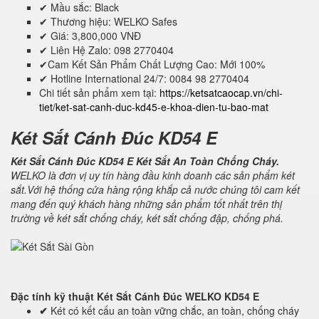
✔ Mầu sắc: Black
✔ Thương hiệu: WELKO Safes
✔ Giá: 3,800,000 VNĐ
✔ Liên Hệ Zalo: 098 2770404
✔Cam Kết Sản Phẩm Chất Lượng Cao: Mới 100%
✔ Hotline International 24/7: 0084 98 2770404
Chi tiết sản phẩm xem tại:
https://ketsatcaocap.vn/chi-
tiet/ket-sat-canh-duc-kd45-e-khoa-dien-tu-bao-mat
Két Sắt Cánh Đúc KD54 E
Két Sắt Cánh Đúc KD54 E Két Sắt An Toàn Chống Cháy.
WELKO là đơn vị uy tín hàng đầu kinh doanh các sản phẩm két
sắt.Với hệ thống cửa hàng rộng khắp cả nước chúng tôi cam kết
mang đến quý khách hàng những sản phẩm tốt nhất trên thị
trường về két sắt chống cháy, két sắt chống đập, chống phá.
Đặc tính kỹ thuật
Két Sắt Cánh Đúc WELKO KD54 E
✔
Két có kết cấu an toàn vững chắc, an toàn, chống cháy