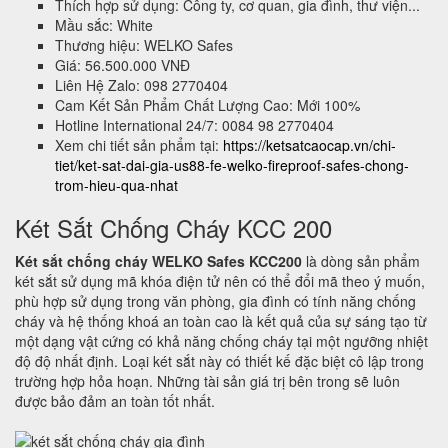
Thích hợp sử dụng: Công ty, cơ quan, gia đình, thư viện...
Mầu sắc: White
Thương hiệu: WELKO Safes
Giá: 56.500.000 VNĐ
Liên Hệ Zalo: 098 2770404
Cam Kết Sản Phẩm Chất Lượng Cao: Mới 100%
Hotline International 24/7: 0084 98 2770404
Xem chi tiết sản phẩm tại:
https://ketsatcaocap.vn/chi-
tiet/ket-sat-dai-gia-us88-fe-welko-fireproof-safes-chong-
trom-hieu-qua-nhat
Két Sắt Chống Cháy KCC 200
Két sắt chống cháy WELKO Safes KCC200
là dòng sản phẩm
két sắt sử dụng mã khóa điện tử nên có thể đổi mã theo ý muốn,
phù hợp sử dụng trong văn phòng, gia đình có tính năng chống
cháy và hệ thống khoá an toàn cao là kết quả của sự sáng tạo từ
một dạng vật cứng có khả năng chống cháy tại một ngưỡng nhiệt
độ độ nhất định. Loại két sắt này có thiết kế đặc biệt cô lập trong
trường hợp hỏa hoạn. Những tài sản giá trị bên trong sẽ luôn
được bảo đảm an toàn tốt nhất.