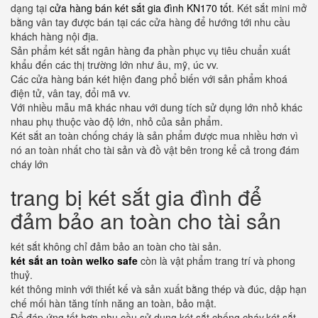
dạng tại
cửa hàng bán két sắt gia đình KN170 tốt
. Két sắt mini mở
bằng vân tay được bán tại các cửa hàng để hướng tới nhu cầu
khách hàng nội địa.
Sản phẩm két sắt ngân hàng đa phần phục vụ tiêu chuẩn xuất
khẩu đến các thị trường lớn như âu, mỹ, úc vv.
Các cửa hàng bán két hiện đang phổ biến với sản phẩm khoá
điện tử, vân tay, đổi mã vv.
Với nhiều mẫu mã khác nhau với dung tích sử dụng lớn nhỏ khác
nhau phụ thuộc vào độ lớn, nhỏ của sản phẩm.
Két sắt an toàn chống cháy là sản phẩm được mua nhiều hơn vì
nó an toàn nhất cho tài sản và đồ vật bên trong kể cả trong đám
cháy lớn
trang bị két sắt gia đình để
đảm bảo an toàn cho tài sản
két sắt không chỉ đảm bảo an toàn cho tài sản.
két sắt an toàn welko safe
còn là vật phẩm trang trí và phong
thuỷ.
két thông minh với thiết kế và sản xuất bằng thép và đúc, dập hạn
chế mối hàn tăng tính năng an toàn, bảo mật.
Để đáp ứng tốt hơn nhu cầu sử dụng két sắt chống cháy,két sắt