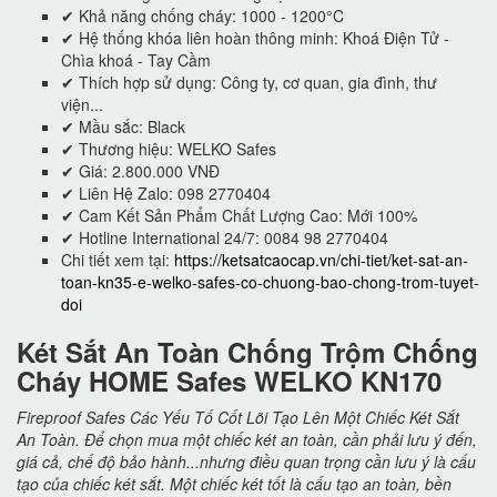
✔ Khả năng chống cháy: 1000 - 1200°C
✔ Hệ thống khóa liên hoàn thông minh: Khoá Điện Tử -
Chìa khoá - Tay Cầm
✔ Thích hợp sử dụng: Công ty, cơ quan, gia đình, thư
viện...
✔ Mầu sắc: Black
✔ Thương hiệu: WELKO Safes
✔ Giá: 2.800.000 VNĐ
✔ Liên Hệ Zalo: 098 2770404
✔ Cam Kết Sản Phẩm Chất Lượng Cao: Mới 100%
✔ Hotline International 24/7: 0084 98 2770404
Chi tiết xem tại:
https://ketsatcaocap.vn/chi-tiet/ket-sat-an-
toan-kn35-e-welko-safes-co-chuong-bao-chong-trom-tuyet-
doi
Két Sắt An Toàn Chống Trộm Chống
Cháy HOME Safes WELKO KN170
Fireproof Safes Các Yếu Tố Cốt Lõi Tạo Lên Một Chiếc Két Sắt
An Toàn. Để chọn mua một chiếc két an toàn, cần phải lưu ý đến,
giá cả, chế độ bảo hành...nhưng điều quan trọng cần lưu ý là cấu
tạo của chiếc két sắt. Một chiếc két tốt là cấu tạo an toàn, bền