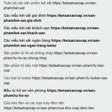
Toàn bộ các sản phẩm két sắt
https://ketsatcaocap.vn/san-
pham/ket-sat
Các mẫu két sắt gia đình
https://ketsatcaocap.vn/san-
pham/ket-sat-gia-dinh
Các mẫu két sắt khách sạn
https://ketsatcaocap.vn/san-
pham/ket-sat-khach-san
Các mẫu két sắt ngân hàng
https://ketsatcaocap.vn/san-
pham/ket-sat-ngan-hang-bemc
Sản phẩm tủ hồ sơ chống cháy
https://ketsatcaocap.vn/san-
pham/tu-ho-so-chong-chay
Sản phẩm tủ bảo mật
https://ketsatcaocap.vn/san-pham/tu-bao-
mat
Các loại tủ locker
https://ketsatcaocap.vn/san-pham/tu-locker-cao-
cap
Mẫu tủ hồ sơ văn phòng
https://ketsatcaocap.vn/san-
pham/tu-ho-so
Cửa kho tiền và các loại máy đếm tiền
https://ketsatcaocap.vn/san-pham/cua-kho-may-dem-tien