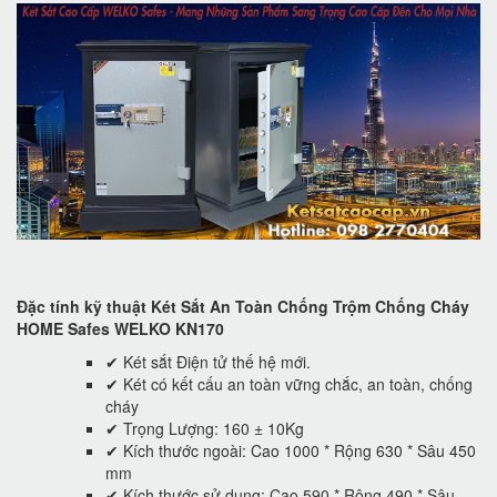
Đặc tính kỹ thuật Két Sắt An Toàn Chống Trộm Chống Cháy
HOME Safes WELKO KN170
✔ Két sắt Điện tử thế hệ mới.
✔ Két có kết cấu an toàn vững chắc, an toàn, chống
cháy
✔ Trọng Lượng: 160 ± 10Kg
✔ Kích thước ngoài: Cao 1000 * Rộng 630 * Sâu 450
mm
✔ Kích thước sử dụng: Cao 590 * Rộng 490 * Sâu