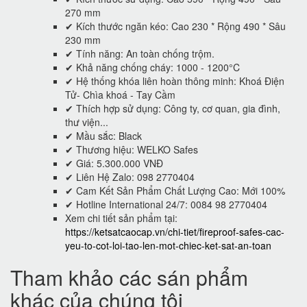
270 mm
✔ Kích thước ngăn kéo: Cao 230 * Rộng 490 * Sâu
230 mm
✔ Tính năng: An toàn chống trộm.
✔ Khả năng chống cháy: 1000 - 1200°C
✔ Hệ thống khóa liên hoàn thông minh: Khoá Điện
Tử- Chìa khoá - Tay Cầm
✔ Thích hợp sử dụng: Công ty, cơ quan, gia đình,
thư viện...
✔ Mầu sắc: Black
✔ Thương hiệu: WELKO Safes
✔ Giá: 5.300.000 VNĐ
✔ Liên Hệ Zalo: 098 2770404
✔ Cam Kết Sản Phẩm Chất Lượng Cao: Mới 100%
✔ Hotline International 24/7: 0084 98 2770404
Xem chi tiết sản phẩm tại:
https://ketsatcaocap.vn/chi-tiet/fireproof-safes-cac-
yeu-to-cot-loi-tao-len-mot-chiec-ket-sat-an-toan
Tham khảo các sán phẩm
khác của chúng tôi