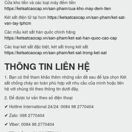
Cửa kho tiền và các loại máy đếm tiền
https://ketsatcaocap.vn/san-pham/cua-kho-may-dem-tien
Két sắt điện tử tại hcm
https://ketsatcaocap.vn/san-pham/ket-sat-
van-tay-tphcm
Các mẫu két sắt hàn quốc chính hãng
https://ketsatcaocap.vn/san-pham/ket-sat-han-quoc-cao-cap
Các loại két sắt đặc biệt, két sắt trong két sắt
https://ketsatcaocap.vn/san-pham/ket-sat-trong-ket-sat
THÔNG TIN LIÊN HỆ
1. Bạn có thể tham khảo thêm những vấn đề sau để lựa chọn Két
sắt chống cháy an toàn phù hợp với nhu cầu của mình hoặc liên
hệ với chúng tôi theo thông tin dưới đây.
2. Để được tư vấn theo số điện thoại
✔
Hotline International 24/24: 0084 98 2770404
✔
Zalo: 098 2770404
✔
Viber: 0084 98 2770404