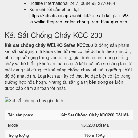
Hotline International 24/7: 0084 98 2770404
Xem chi tiết sản phẩm tại:
https://ketsatcaocap.vn/chi-tiet/ket-sat-dai-gia-us88-
fe-welko-fireproof-safes-chong-trom-hieu-qua-nhat
Két Sắt Chống Cháy KCC 200
Két sắt chống cháy WELKO Safes KCC200
là dòng sản phẩm
két sắt sử dụng mã khóa điện tử nên có thể đổi mã theo ý muốn,
phù hợp sử dụng trong văn phòng, gia đình có tính năng chống
cháy và hệ thống khoá an toàn cao là kết quả của sự sáng tạo từ
một dạng vật cứng có khả năng chống cháy tại một ngưỡng nhiệt
độ độ nhất định. Loại két sắt này có thiết kế đặc biệt cô lập trong
trường hợp hỏa hoạn. Những tài sản giá trị bên trong sẽ luôn
được bảo đảm an toàn tốt nhất.
Tên sản phẩm
Két Sắt Chống Cháy KCC200 Đổi Mã
Model
KCC200 Đổi Mã
Trọng lượng
190 ± 10Kg