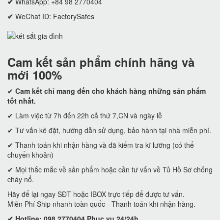
✔
WhatsApp: +84 98 2770404
✔
WeChat ID: FactorySafes
Cam kết
sản phẩm chính hãng và
mới 100%
✔
Cam kết
chỉ mang đến cho khách hàng những sản phẩm
tốt nhất.
✔ Làm việc từ 7h đến 22h cả thứ 7,CN và ngày lễ
✔ Tư vấn kê đặt, hướng dẫn sử dụng, bảo hành tại nhà miễn phí.
✔ Thanh toán khi nhận hàng và đã kiểm tra kĩ lưỡng (có thể
chuyển khoản)
✔ Mọi thắc mắc về sản phẩm hoặc cần tư vấn về Tủ Hồ Sơ chống
cháy nổ.
Hãy để lại ngay SĐT hoặc IBOX trực tiếp để được tư vấn.
Miễn Phí Ship nhanh toàn quốc - Thanh toán khi nhận hàng.
✔ Hotline: 098 2770404 Phục vụ 24/24h