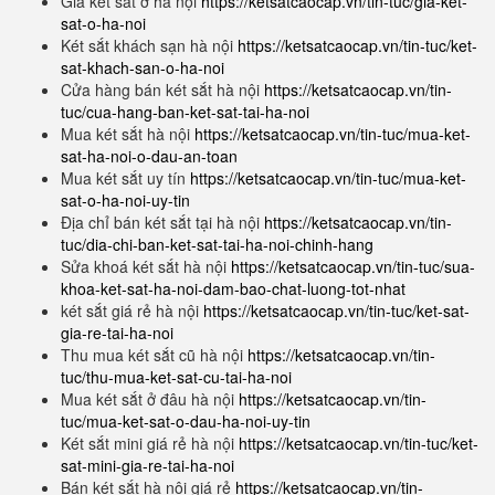
Giá két sắt ở hà nội
https://ketsatcaocap.vn/tin-tuc/gia-ket-
sat-o-ha-noi
Két sắt khách sạn hà nội
https://ketsatcaocap.vn/tin-tuc/ket-
sat-khach-san-o-ha-noi
Cửa hàng bán két sắt hà nội
https://ketsatcaocap.vn/tin-
tuc/cua-hang-ban-ket-sat-tai-ha-noi
Mua két sắt hà nội
https://ketsatcaocap.vn/tin-tuc/mua-ket-
sat-ha-noi-o-dau-an-toan
Mua két sắt uy tín
https://ketsatcaocap.vn/tin-tuc/mua-ket-
sat-o-ha-noi-uy-tin
Địa chỉ bán két sắt tại hà nội
https://ketsatcaocap.vn/tin-
tuc/dia-chi-ban-ket-sat-tai-ha-noi-chinh-hang
Sửa khoá két sắt hà nội
https://ketsatcaocap.vn/tin-tuc/sua-
khoa-ket-sat-ha-noi-dam-bao-chat-luong-tot-nhat
két sắt giá rẻ hà nội
https://ketsatcaocap.vn/tin-tuc/ket-sat-
gia-re-tai-ha-noi
Thu mua két sắt cũ hà nội
https://ketsatcaocap.vn/tin-
tuc/thu-mua-ket-sat-cu-tai-ha-noi
Mua két sắt ở đâu hà nội
https://ketsatcaocap.vn/tin-
tuc/mua-ket-sat-o-dau-ha-noi-uy-tin
Két sắt mini giá rẻ hà nội
https://ketsatcaocap.vn/tin-tuc/ket-
sat-mini-gia-re-tai-ha-noi
Bán két sắt hà nội giá rẻ
https://ketsatcaocap.vn/tin-