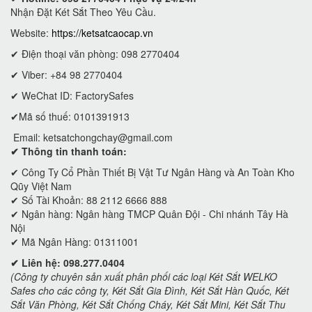
Nhận Đặt Két Sắt Theo Yêu Cầu.
Website:
https://ketsatcaocap.vn
✔ Điện thoại văn phòng: 098 2770404
✔ Viber: +84 98 2770404
✔ WeChat ID: FactorySafes
✔Mã số thuế: 0101391913
Email:
ketsatchongchay@gmail.com
✔ Thông tin thanh toán:
✔
Công Ty Cổ Phần Thiết Bị Vật Tư Ngân Hàng và An Toàn Kho
Qũy Việt Nam
✔ Số Tài Khoản: 88 2112 6666 888
✔ Ngân hàng: Ngân hàng TMCP Quân Đội - Chi nhánh Tây Hà
Nội
✔ Mã Ngân Hàng: 01311001
✔ Liên hệ: 098.277.0404
(Công ty chuyên sản xuất phân phối các loại Két Sắt WELKO
Safes cho các công ty, Két Sắt Gia Đình, Két Sắt Hàn Quốc, Két
Sắt Văn Phòng, Két Sắt Chống Cháy, Két Sắt Mini, Két Sắt Thu