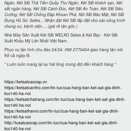
Ngân, Két Sắt Thả Tiền Quầy Thu Ngân, Két Sắt khách sạn, Két
sắt ngân hàng, Két Sắt Cánh Đúc, Két Sắt An Toàn, Két Sắt Siêu
Cường, Két Sắt Chống Đập Khoan Phá, Két Sắt Bảo Mật, Két Sắt
Đựng Hồ Sơ, Safes... Nhận đặt Két Sắt lắp đặt cho các công trình
chung cư, bệnh viện.....(giá rẻ tận gốc )
Nhà Máy Sản Xuất Két Sắt WELKO Safes & Két Bạc - Két Sắt
Xuất Khẩu Mỹ Lớn Nhất Việt Nam.
Phục vụ tận tình chu đáo 24/24:
098 2770404
giao hàng tận nơi.
Kể cả ngày lễ.
"
Luôn luôn mang lại sự hài lòng mong đợi đến khách hàng
"
https://ketsatcaocap.vn
https://ketsatcantho.com/tin-tuc/cua-hang-ban-ket-sat-gia-dinh-
kcc140-ha-noi
https://ketsatnhatrang.com/tin-tuc/cua-hang-ban-ket-sat-gia-dinh-
kcc140-ha-noi
https://ketsathanoi.com/tin-tuc/cua-hang-ban-ket-sat-gia-dinh-
kcc140-ha-noi
http://tusatcaocap.com/tin-tuc/cua-hang-ban-ket-sat-gia-dinh-
kcc140-ha-noi