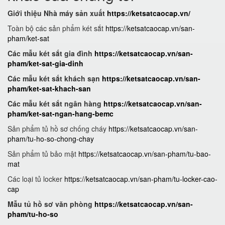
Giới thiệu Nhà máy sản xuất
https://ketsatcaocap.vn/
Toàn bộ các sản phẩm két sắt
https://ketsatcaocap.vn/san-
pham/ket-sat
Các mẫu két sắt gia đình
https://ketsatcaocap.vn/san-
pham/ket-sat-gia-dinh
Các mẫu két sắt khách sạn
https://ketsatcaocap.vn/san-
pham/ket-sat-khach-san
Các mẫu két sắt ngân hàng
https://ketsatcaocap.vn/san-
pham/ket-sat-ngan-hang-bemc
Sản phẩm tủ hồ sơ chống cháy
https://ketsatcaocap.vn/san-
pham/tu-ho-so-chong-chay
Sản phẩm tủ bảo mật
https://ketsatcaocap.vn/san-pham/tu-bao-
mat
Các loại tủ locker
https://ketsatcaocap.vn/san-pham/tu-locker-cao-
cap
Mẫu tủ hồ sơ văn phòng
https://ketsatcaocap.vn/san-
pham/tu-ho-so