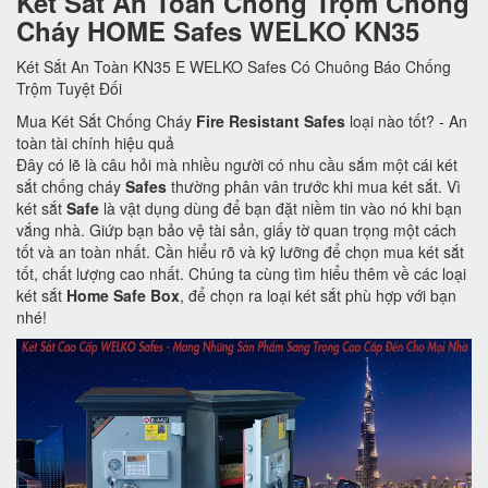
Két Sắt An Toàn Chống Trộm Chống
Cháy HOME Safes WELKO KN35
Két Sắt An Toàn KN35 E WELKO Safes Có Chuông Báo Chống
Trộm Tuyệt Đối
Mua Két Sắt Chống Cháy
Fire Resistant Safes
loại nào tốt? - An
toàn tài chính hiệu quả
Đây có lẽ là câu hỏi mà nhiều người có nhu cầu sắm một cái két
sắt chống cháy
Safes
thường phân vân trước khi mua két sắt. Vì
két sắt
Safe
là vật dụng dùng để bạn đặt niềm tin vào nó khi bạn
vắng nhà. Giứp bạn bảo vệ tài sản, giấy tờ quan trọng một cách
tốt và an toàn nhất. Cần hiểu rõ và kỹ lưỡng để chọn mua két sắt
tốt, chất lượng cao nhất. Chúng ta cùng tìm hiểu thêm về các loại
két sắt
Home Safe Box
, để chọn ra loại két sắt phù hợp với bạn
nhé!