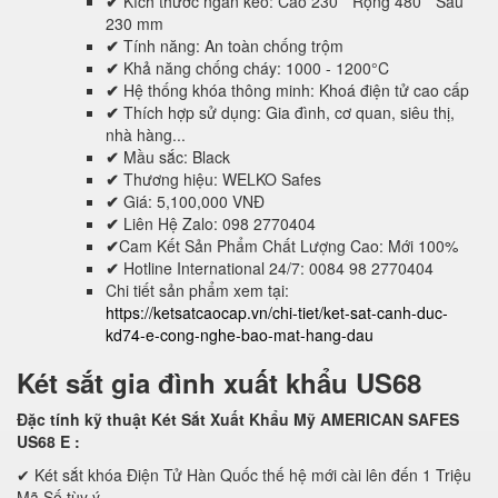
✔
Kích thước ngăn kéo: Cao 230 * Rộng 480 * Sâu
230 mm
✔
Tính năng: An toàn chống trộm
✔
Khả năng chống cháy: 1000 - 1200°C
✔
Hệ thống khóa thông minh: Khoá điện tử cao cấp
✔
Thích hợp sử dụng: Gia đình, cơ quan, siêu thị,
nhà hàng...
✔
Mầu sắc: Black
✔
Thương hiệu: WELKO Safes
✔
Giá: 5,100,000 VNĐ
✔
Liên Hệ Zalo: 098 2770404
✔
Cam Kết Sản Phẩm Chất Lượng Cao: Mới 100%
✔
Hotline International 24/7: 0084 98 2770404
Chi tiết sản phẩm xem tại:
https://ketsatcaocap.vn/chi-tiet/ket-sat-canh-duc-
kd74-e-cong-nghe-bao-mat-hang-dau
Két sắt gia đình xuất khẩu US68
Đặc tính kỹ thuật Két Sắt Xuất Khẩu Mỹ AMERICAN SAFES
US68 E
:
✔ Két sắt khóa Điện Tử Hàn Quốc thế hệ mới cài lên đến 1 Triệu
Mã Số tùy ý.