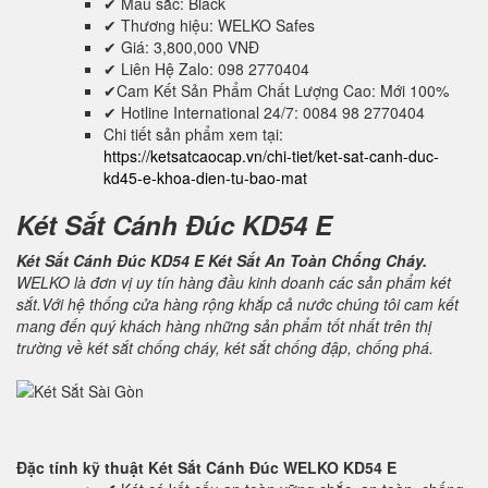
✔ Mầu sắc: Black
✔ Thương hiệu: WELKO Safes
✔ Giá: 3,800,000 VNĐ
✔ Liên Hệ Zalo: 098 2770404
✔Cam Kết Sản Phẩm Chất Lượng Cao: Mới 100%
✔ Hotline International 24/7: 0084 98 2770404
Chi tiết sản phẩm xem tại:
https://ketsatcaocap.vn/chi-tiet/ket-sat-canh-duc-
kd45-e-khoa-dien-tu-bao-mat
Két Sắt Cánh Đúc KD54 E
Két Sắt Cánh Đúc KD54 E Két Sắt An Toàn Chống Cháy.
WELKO là đơn vị uy tín hàng đầu kinh doanh các sản phẩm két
sắt.Với hệ thống cửa hàng rộng khắp cả nước chúng tôi cam kết
mang đến quý khách hàng những sản phẩm tốt nhất trên thị
trường về két sắt chống cháy, két sắt chống đập, chống phá.
Đặc tính kỹ thuật
Két Sắt Cánh Đúc WELKO KD54 E