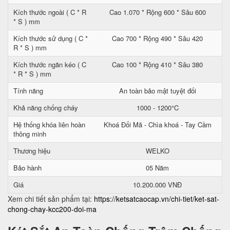
Kích thước ngoài ( C * R
Cao 1.070 * Rộng 600 * Sâu 600
* S ) mm
Kích thước sử dụng ( C *
Cao 700 * Rộng 490 * Sâu 420
R * S ) mm
Kích thước ngăn kéo ( C
Cao 100 * Rộng 410 * Sâu 380
* R * S ) mm
Tính năng
An toàn bảo mật tuyệt đối
Khả năng chống cháy
1000 - 1200°C
Hệ thống khóa liên hoàn
Khoá Đổi Mã - Chìa khoá - Tay Cầm
thông minh
Thương hiệu
WELKO
Bảo hành
05 Năm
Giá
10.200.000 VNĐ
Xem chi tiết sản phẩm tại:
https://ketsatcaocap.vn/chi-tiet/ket-sat-
chong-chay-kcc200-doi-ma