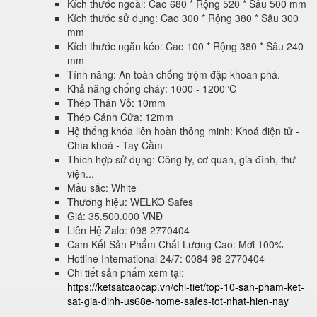
Kích thước ngoài: Cao 680 * Rộng 520 * Sâu 500 mm
Kích thước sử dụng: Cao 300 * Rộng 380 * Sâu 300
mm
Kích thước ngăn kéo: Cao 100 * Rộng 380 * Sâu 240
mm
Tính năng: An toàn chống trộm đập khoan phá.
Khả năng chống cháy: 1000 - 1200°C
Thép Thân Vỏ: 10mm
Thép Cánh Cửa: 12mm
Hệ thống khóa liên hoàn thông minh: Khoá điện tử -
Chìa khoá - Tay Cầm
Thích hợp sử dụng: Công ty, cơ quan, gia đình, thư
viện...
Mầu sắc: White
Thương hiệu: WELKO Safes
Giá: 35.500.000 VNĐ
Liên Hệ Zalo: 098 2770404
Cam Kết Sản Phẩm Chất Lượng Cao: Mới 100%
Hotline International 24/7: 0084 98 2770404
Chi tiết sản phẩm xem tại:
https://ketsatcaocap.vn/chi-tiet/top-10-san-pham-ket-
sat-gia-dinh-us68e-home-safes-tot-nhat-hien-nay