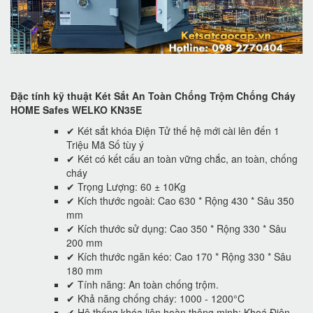
Đặc tính kỹ thuật Két Sắt An Toàn Chống Trộm Chống Cháy
HOME Safes WELKO KN35E
✔ Két sắt khóa Điện Tử thế hệ mới cài lên đến 1
Triệu Mã Số tùy ý
✔ Két có kết cấu an toàn vững chắc, an toàn, chống
cháy
✔ Trọng Lượng: 60 ± 10Kg
✔ Kích thước ngoài: Cao 630 * Rộng 430 * Sâu 350
mm
✔ Kích thước sử dụng: Cao 350 * Rộng 330 * Sâu
200 mm
✔ Kích thước ngăn kéo: Cao 170 * Rộng 330 * Sâu
180 mm
✔ Tính năng: An toàn chống trộm.
✔ Khả năng chống cháy: 1000 - 1200°C
✔ Hệ thống khóa liên hoàn thông minh: Khoá Điện