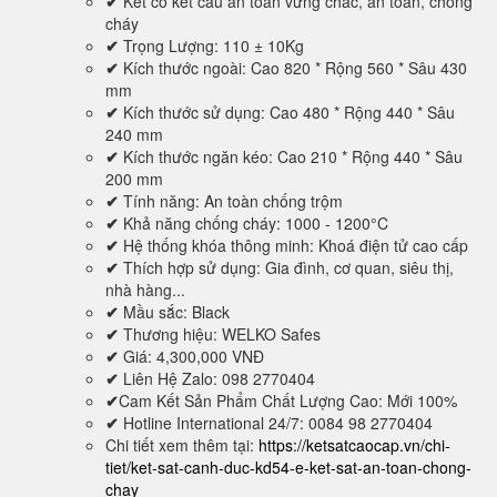
✔
Két có kết cấu an toàn vững chắc, an toàn, chống
cháy
✔
Trọng Lượng: 110 ± 10Kg
✔
Kích thước ngoài: Cao 820 * Rộng 560 * Sâu 430
mm
✔
Kích thước sử dụng: Cao 480 * Rộng 440 * Sâu
240 mm
✔
Kích thước ngăn kéo: Cao 210 * Rộng 440 * Sâu
200 mm
✔
Tính năng: An toàn chống trộm
✔
Khả năng chống cháy: 1000 - 1200°C
✔
Hệ thống khóa thông minh: Khoá điện tử cao cấp
✔
Thích hợp sử dụng: Gia đình, cơ quan, siêu thị,
nhà hàng...
✔
Mầu sắc: Black
✔
Thương hiệu: WELKO Safes
✔
Giá: 4,300,000 VNĐ
✔
Liên Hệ Zalo: 098 2770404
✔
Cam Kết Sản Phẩm Chất Lượng Cao: Mới 100%
✔
Hotline International 24/7: 0084 98 2770404
Chi tiết xem thêm tại:
https://ketsatcaocap.vn/chi-
tiet/ket-sat-canh-duc-kd54-e-ket-sat-an-toan-chong-
chay