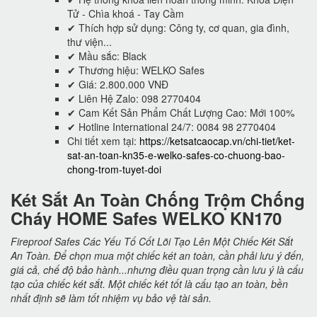
Tử - Chìa khoá - Tay Cầm
✔ Thích hợp sử dụng: Công ty, cơ quan, gia đình,
thư viện...
✔ Mầu sắc: Black
✔ Thương hiệu: WELKO Safes
✔ Giá: 2.800.000 VNĐ
✔ Liên Hệ Zalo: 098 2770404
✔ Cam Kết Sản Phẩm Chất Lượng Cao: Mới 100%
✔ Hotline International 24/7: 0084 98 2770404
Chi tiết xem tại:
https://ketsatcaocap.vn/chi-tiet/ket-
sat-an-toan-kn35-e-welko-safes-co-chuong-bao-
chong-trom-tuyet-doi
Két Sắt An Toàn Chống Trộm Chống
Cháy HOME Safes WELKO KN170
Fireproof Safes Các Yếu Tố Cốt Lõi Tạo Lên Một Chiếc Két Sắt
An Toàn. Để chọn mua một chiếc két an toàn, cần phải lưu ý đến,
giá cả, chế độ bảo hành...nhưng điều quan trọng cần lưu ý là cấu
tạo của chiếc két sắt. Một chiếc két tốt là cấu tạo an toàn, bền
nhất định sẽ làm tốt nhiệm vụ bảo vệ tài sản.