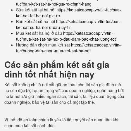
tuc/ban-ket-sat-ha-noi-gia-re-chinh-hang
Sửa két sắt tại hà nội
https://ketsatcaocap.vn/tin-tuc/sua-
ket-sat-tai-ha-noi-gia-re
Bán két sắt cũ hà nội
https://ketsatcaocap.vn/tin-tuc/ban-
ket-sat-cu-ha-noi-o-dau-uy-tin
Mua két sắt hà nội ở đâu
https://ketsatcaocap.vn/tin-
tuc/mua-ket-sat-ha-noi-o-dau-dam-bao-chat-luong-tot
Hướng dẫn chọn mua két sắt
https://ketsatcaocap.vn/tin-
tuc/huong-dan-chon-mua-ket-sat-ha-noi
Các sản phẩm két sắt gia
đình tốt nhất hiện nay
Két sắt không chỉ là nơi cất giữ an toàn cho tài sản gia đình mà
nó còn đặc biệt quan trọng với các doanh nghiệp, ngân hàng bởi
nó là nơi lưu giữ nhiều ngân sách, tài sản, tài liệu quan trọng của
doanh nghiệp, bảo vệ tài sản cho cả một tập thể.
Vì thế, độ an toàn chính là yếu tố tiên quyết cần quan tâm khi
chọn mua két sắt cánh đúc.