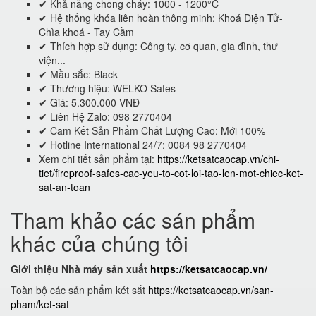
✔ Khả năng chống cháy: 1000 - 1200°C
✔ Hệ thống khóa liên hoàn thông minh: Khoá Điện Tử-
Chìa khoá - Tay Cầm
✔ Thích hợp sử dụng: Công ty, cơ quan, gia đình, thư
viện...
✔ Mầu sắc: Black
✔ Thương hiệu: WELKO Safes
✔ Giá: 5.300.000 VNĐ
✔ Liên Hệ Zalo: 098 2770404
✔ Cam Kết Sản Phẩm Chất Lượng Cao: Mới 100%
✔ Hotline International 24/7: 0084 98 2770404
Xem chi tiết sản phẩm tại:
https://ketsatcaocap.vn/chi-
tiet/fireproof-safes-cac-yeu-to-cot-loi-tao-len-mot-chiec-ket-
sat-an-toan
Tham khảo các sán phẩm
khác của chúng tôi
Giới thiệu Nhà máy sản xuất
https://ketsatcaocap.vn/
Toàn bộ các sản phẩm két sắt
https://ketsatcaocap.vn/san-
pham/ket-sat