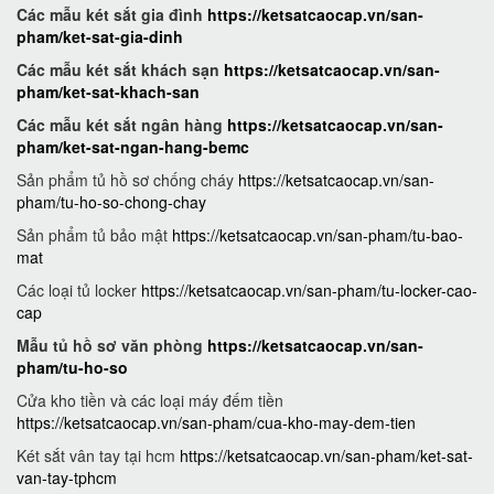
Các mẫu két sắt gia đình
https://ketsatcaocap.vn/san-
pham/ket-sat-gia-dinh
Các mẫu két sắt khách sạn
https://ketsatcaocap.vn/san-
pham/ket-sat-khach-san
Các mẫu két sắt ngân hàng
https://ketsatcaocap.vn/san-
pham/ket-sat-ngan-hang-bemc
Sản phẩm tủ hồ sơ chống cháy
https://ketsatcaocap.vn/san-
pham/tu-ho-so-chong-chay
Sản phẩm tủ bảo mật
https://ketsatcaocap.vn/san-pham/tu-bao-
mat
Các loại tủ locker
https://ketsatcaocap.vn/san-pham/tu-locker-cao-
cap
Mẫu tủ hồ sơ văn phòng
https://ketsatcaocap.vn/san-
pham/tu-ho-so
Cửa kho tiền và các loại máy đếm tiền
https://ketsatcaocap.vn/san-pham/cua-kho-may-dem-tien
Két sắt vân tay tại hcm
https://ketsatcaocap.vn/san-pham/ket-sat-
van-tay-tphcm