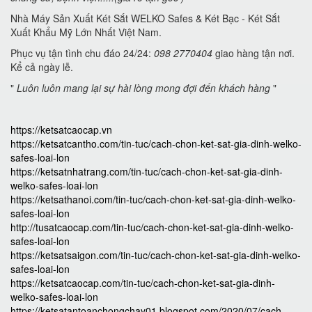
Nhà Máy Sản Xuất Két Sắt WELKO Safes & Két Bạc - Két Sắt
Xuất Khẩu Mỹ Lớn Nhất Việt Nam.
Phục vụ tận tình chu đáo 24/24:
098 2770404
giao hàng tận nơi.
Kể cả ngày lễ.
"
Luôn luôn mang lại sự hài lòng mong đợi đến khách hàng
"
https://ketsatcaocap.vn
https://ketsatcantho.com/tin-tuc/cach-chon-ket-sat-gia-dinh-welko-
safes-loai-lon
https://ketsatnhatrang.com/tin-tuc/cach-chon-ket-sat-gia-dinh-
welko-safes-loai-lon
https://ketsathanoi.com/tin-tuc/cach-chon-ket-sat-gia-dinh-welko-
safes-loai-lon
http://tusatcaocap.com/tin-tuc/cach-chon-ket-sat-gia-dinh-welko-
safes-loai-lon
https://ketsatsaigon.com/tin-tuc/cach-chon-ket-sat-gia-dinh-welko-
safes-loai-lon
https://ketsatcaocap.com/tin-tuc/cach-chon-ket-sat-gia-dinh-
welko-safes-loai-lon
https://ketsatantoanchongchay01.blogspot.com/2020/07/cach-