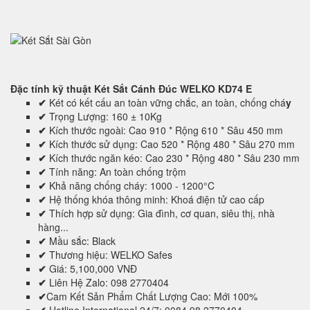
Đặc tính kỹ thuật
Két Sắt Cánh Đúc WELKO KD74 E
✔
Két có kết cấu an toàn vững chắc, an toàn, chống chá
y
✔
Trọng Lượng: 160 ± 10Kg
✔
Kích thước ngoài: Cao 910 * Rộng 610 * Sâu 450 mm
✔
Kích thước sử dụng: Cao 520 * Rộng 480 * Sâu 270 mm
✔
Kích thước ngăn kéo: Cao 230 * Rộng 480 * Sâu 230 mm
✔
Tính năng: An toàn chống trộm
✔
Khả năng chống cháy: 1000 - 1200°C
✔
Hệ thống khóa thông minh: Khoá điện tử cao cấp
✔
Thích hợp sử dụng: Gia đình, cơ quan, siêu thị, nhà
hàng...
✔
Mầu sắc: Black
✔
Thương hiệu: WELKO Safes
✔
Giá: 5,100,000 VNĐ
✔
Liên Hệ Zalo: 098 2770404
✔
Cam Kết Sản Phẩm Chất Lượng Cao: Mới 100%