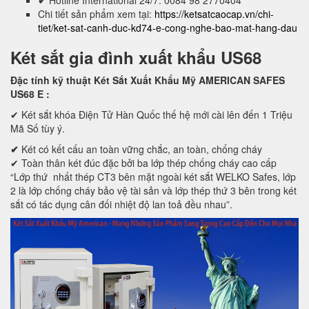
✔
Hotline International 24/7: 0084 98 2770404
Chi tiết sản phẩm xem tại:
https://ketsatcaocap.vn/chi-
tiet/ket-sat-canh-duc-kd74-e-cong-nghe-bao-mat-hang-dau
Két sắt gia đình xuất khẩu US68
Đặc tính kỹ thuật Két Sắt Xuất Khẩu Mỹ AMERICAN SAFES
US68 E
:
✔ Két sắt khóa Điện Tử Hàn Quốc thế hệ mới cài lên đến 1 Triệu
Mã Số tùy ý.
✔
Két có kết cấu an toàn vững chắc, an toàn, chống cháy
✔ Toàn thân két đúc đặc bởi ba lớp thép chống cháy cao cấp
“Lớp thứ nhất thép CT3 bên mặt ngoài két sắt WELKO Safes, lớp
2 là lớp chống cháy bảo vệ tài sản và lớp thép thứ 3 bên trong két
sắt có tác dụng cân đối nhiệt độ lan toả đều nhau”.