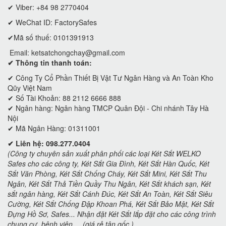
✔ Viber: +84 98 2770404
✔ WeChat ID: FactorySafes
✔Mã số thuế: 0101391913
Email:
ketsatchongchay@gmail.com
✔ Thông tin thanh toán:
✔
Công Ty Cổ Phần Thiết Bị Vật Tư Ngân Hàng và An Toàn Kho
Qũy Việt Nam
✔ Số Tài Khoản: 88 2112 6666 888
✔ Ngân hàng: Ngân hàng TMCP Quân Đội - Chi nhánh Tây Hà
Nội
✔ Mã Ngân Hàng: 01311001
✔ Liên hệ: 098.277.0404
(Công ty chuyên sản xuất phân phối các loại Két Sắt WELKO
Safes cho các công ty, Két Sắt Gia Đình, Két Sắt Hàn Quốc, Két
Sắt Văn Phòng, Két Sắt Chống Cháy, Két Sắt Mini, Két Sắt Thu
Ngân, Két Sắt Thả Tiền Quầy Thu Ngân, Két Sắt khách sạn, Két
sắt ngân hàng, Két Sắt Cánh Đúc, Két Sắt An Toàn, Két Sắt Siêu
Cường, Két Sắt Chống Đập Khoan Phá, Két Sắt Bảo Mật, Két Sắt
Đựng Hồ Sơ, Safes... Nhận đặt Két Sắt lắp đặt cho các công trình
chung cư, bệnh viện.....(giá rẻ tận gốc )