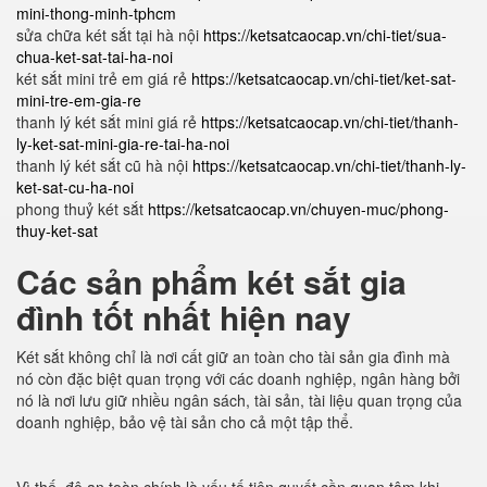
mini-thong-minh-tphcm
sửa chữa két sắt tại hà nội
https://ketsatcaocap.vn/chi-tiet/sua-
chua-ket-sat-tai-ha-noi
két sắt mini trẻ em giá rẻ
https://ketsatcaocap.vn/chi-tiet/ket-sat-
mini-tre-em-gia-re
thanh lý két sắt mini giá rẻ
https://ketsatcaocap.vn/chi-tiet/thanh-
ly-ket-sat-mini-gia-re-tai-ha-noi
thanh lý két sắt cũ hà nội
https://ketsatcaocap.vn/chi-tiet/thanh-ly-
ket-sat-cu-ha-noi
phong thuỷ két sắt
https://ketsatcaocap.vn/chuyen-muc/phong-
thuy-ket-sat
Các sản phẩm két sắt gia
đình tốt nhất hiện nay
Két sắt không chỉ là nơi cất giữ an toàn cho tài sản gia đình mà
nó còn đặc biệt quan trọng với các doanh nghiệp, ngân hàng bởi
nó là nơi lưu giữ nhiều ngân sách, tài sản, tài liệu quan trọng của
doanh nghiệp, bảo vệ tài sản cho cả một tập thể.