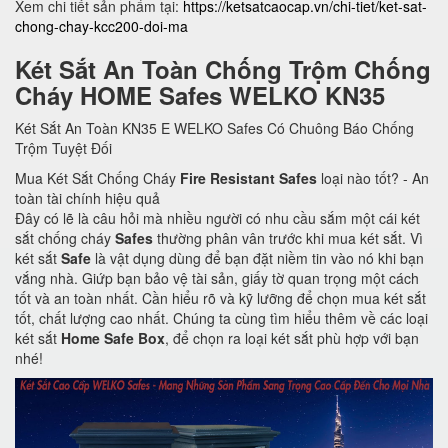
Xem chi tiết sản phẩm tại:
https://ketsatcaocap.vn/chi-tiet/ket-sat-
chong-chay-kcc200-doi-ma
Két Sắt An Toàn Chống Trộm Chống
Cháy HOME Safes WELKO KN35
Két Sắt An Toàn KN35 E WELKO Safes Có Chuông Báo Chống
Trộm Tuyệt Đối
Mua Két Sắt Chống Cháy
Fire Resistant Safes
loại nào tốt? - An
toàn tài chính hiệu quả
Đây có lẽ là câu hỏi mà nhiều người có nhu cầu sắm một cái két
sắt chống cháy
Safes
thường phân vân trước khi mua két sắt. Vì
két sắt
Safe
là vật dụng dùng để bạn đặt niềm tin vào nó khi bạn
vắng nhà. Giứp bạn bảo vệ tài sản, giấy tờ quan trọng một cách
tốt và an toàn nhất. Cần hiểu rõ và kỹ lưỡng để chọn mua két sắt
tốt, chất lượng cao nhất. Chúng ta cùng tìm hiểu thêm về các loại
két sắt
Home Safe Box
, để chọn ra loại két sắt phù hợp với bạn
nhé!