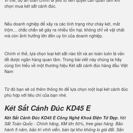
Vì thế, độ an toàn chính là yếu tố tiên quyết cần quan tâm khi
chọn mua két sắt cánh đúc.
Nếu doanh nghiệp để xảy ra các tình trạng như cháy két, mất
trộm… chắc chắn sẽ gây ra nhiều tổn hại, không chỉ về vật chất
mà còn ảnh hưởng lớn đến uy tín của doanh nghiệp.
Chính vì thế, lựa chọn loại két sắt nào tốt và an toàn luôn là vấn
đề được ngân hàng quan tâm. Trong bài viết này chúng ta hãy
cùng tìm hiểu về một thương hiệu Két sắt cánh đúc hàng đầu Việt
Nam
Từ đó bạn sẽ có thêm thông tin để lựa chọn một loại két cánh đúc
phù hợp với tiêu chí của bạn nhé.
Két Sắt Cánh Đúc KD45 E
Két Sắt Cánh Đúc KD45 E Công Nghệ Khoá Điện Tử Đẹp.
Két
Sắt Toàn Quốc - Chính hãng, KM lớn 50%, free giao hàng. Bảo
hành 5 năm, bảo trì vĩnh viễn, bán tại kho không lo giá đắt. Sản