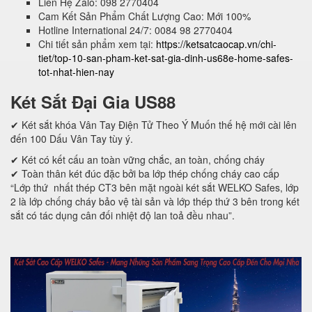
Liên Hệ Zalo: 098 2770404
Cam Kết Sản Phẩm Chất Lượng Cao: Mới 100%
Hotline International 24/7: 0084 98 2770404
Chi tiết sản phẩm xem tại:
https://ketsatcaocap.vn/chi-
tiet/top-10-san-pham-ket-sat-gia-dinh-us68e-home-safes-
tot-nhat-hien-nay
Két Sắt Đại Gia US88
✔ Két sắt khóa Vân Tay Điện Tử Theo Ý Muốn thế hệ mới cài lên
đến 100 Dấu Vân Tay tùy ý.
✔ Két có kết cấu an toàn vững chắc, an toàn, chống cháy
✔ Toàn thân két đúc đặc bởi ba lớp thép chống cháy cao cấp
“Lớp thứ nhất thép CT3 bên mặt ngoài két sắt WELKO Safes, lớp
2 là lớp chống cháy bảo vệ tài sản và lớp thép thứ 3 bên trong két
sắt có tác dụng cân đối nhiệt độ lan toả đều nhau”.