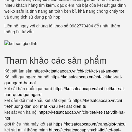
nhiều khách hàng tìm kiếm. đặc điểm nổi bật của két sắt gia đình
welko safe là tính năng an toàn bền bỉ. khả năng chống cháy tốt
và dung tích sử dụng phù hợp.
Liên hệ ngay với chúng tôi theo số 0982770404 để nhận thêm
thông tin tư vấn
Tham khảo các sản phẩm
Két sắt âm sàn
https://ketsatcaocap.vn/chi-tiet/ket-sat-am-san
Két sắt gunngard hà nội
https://ketsatcaocap.vn/chi-tiet/ket-sat-
gunngard-ha-noi
két sắt hàn quốc gunnard
https://ketsatcaocap.vn/chi-tiet/ket-sat-
han-quoc-gunngard
két dẫn đổi mật khẩu két sắt điện tử
https://ketsatcaocap.vn/chi-
tiet/huong-dan-doi-mat-khau-ket-sat-dien-tu
két sắt vdh hà nội
https://ketsatcaocap.vn/chi-tiet/ket-sat-vdh-ha-
noi
giới thiệu nhà máy két sắt
https://ketsatcaocap.vn/trang/gioi-thieu
két sắt mini thông minh
https://ketsatcaocap.vn/chi-tiet/ket-sat-