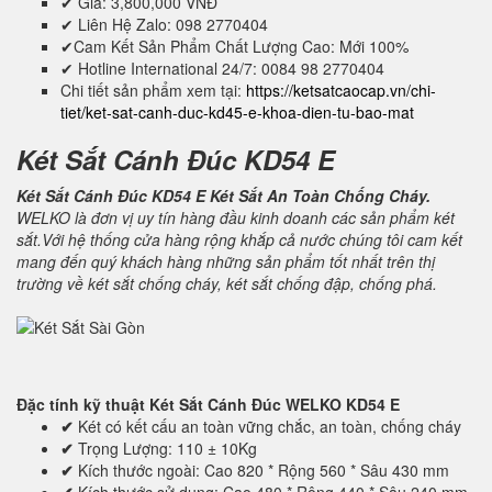
✔ Giá: 3,800,000 VNĐ
✔ Liên Hệ Zalo: 098 2770404
✔Cam Kết Sản Phẩm Chất Lượng Cao: Mới 100%
✔ Hotline International 24/7: 0084 98 2770404
Chi tiết sản phẩm xem tại:
https://ketsatcaocap.vn/chi-
tiet/ket-sat-canh-duc-kd45-e-khoa-dien-tu-bao-mat
Két Sắt Cánh Đúc KD54 E
Két Sắt Cánh Đúc KD54 E Két Sắt An Toàn Chống Cháy.
WELKO là đơn vị uy tín hàng đầu kinh doanh các sản phẩm két
sắt.Với hệ thống cửa hàng rộng khắp cả nước chúng tôi cam kết
mang đến quý khách hàng những sản phẩm tốt nhất trên thị
trường về két sắt chống cháy, két sắt chống đập, chống phá.
Đặc tính kỹ thuật
Két Sắt Cánh Đúc WELKO KD54 E
✔
Két có kết cấu an toàn vững chắc, an toàn, chống cháy
✔
Trọng Lượng: 110 ± 10Kg
✔
Kích thước ngoài: Cao 820 * Rộng 560 * Sâu 430 mm