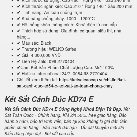
✔
Kích thước sử dụng: Cao 480 * Rộng 440 * Sâu 240 mm
✔
Kích thước ngăn kéo: Cao 210 * Rộng 440 * Sâu 200 mm
✔
Tính năng: An toàn chống trộm
✔
Khả năng chống cháy: 1000 - 1200°C
✔
Hệ thống khóa thông minh: Khoá điện tử cao cấp
✔
Thích hợp sử dụng: Gia đình, cơ quan, siêu thị, nhà
hàng...
✔
Mầu sắc: Black
✔
Thương hiệu: WELKO Safes
✔
Giá: 4,300,000 VNĐ
✔
Liên Hệ Zalo: 098 2770404
✔
Cam Kết Sản Phẩm Chất Lượng Cao: Mới 100%
✔
Hotline International 24/7: 0084 98 2770404
Chi tiết xem thêm tại:
https://ketsatcaocap.vn/chi-tiet/ket-
sat-canh-duc-kd54-e-ket-sat-an-toan-chong-chay
Két Sắt Cánh Đúc KD74 E
Két Sắt Cánh Đúc KD74 E Công Nghệ Khoá Điện Tử Đẹp.
Két
Sắt Toàn Quốc - Chính hãng, KM lớn 50%, free giao hàng. Bảo
hành 5 năm, bảo trì vĩnh viễn, bán tại kho không lo giá đắt. Sản
phẩm chính hãng - Bảo hành dài hạn - Ưu đãi khuyến mãi lớn -
Kiểu dáng hiện đại - Két sắt cao cấp.