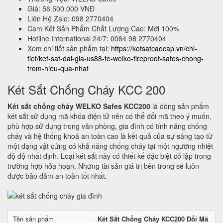
Giá: 56.500.000 VNĐ
Liên Hệ Zalo: 098 2770404
Cam Kết Sản Phẩm Chất Lượng Cao: Mới 100%
Hotline International 24/7: 0084 98 2770404
Xem chi tiết sản phẩm tại:
https://ketsatcaocap.vn/chi-
tiet/ket-sat-dai-gia-us88-fe-welko-fireproof-safes-chong-
trom-hieu-qua-nhat
Két Sắt Chống Cháy KCC 200
Két sắt chống cháy WELKO Safes KCC200
là dòng sản phẩm
két sắt sử dụng mã khóa điện tử nên có thể đổi mã theo ý muốn,
phù hợp sử dụng trong văn phòng, gia đình có tính năng chống
cháy và hệ thống khoá an toàn cao là kết quả của sự sáng tạo từ
một dạng vật cứng có khả năng chống cháy tại một ngưỡng nhiệt
độ độ nhất định. Loại két sắt này có thiết kế đặc biệt cô lập trong
trường hợp hỏa hoạn. Những tài sản giá trị bên trong sẽ luôn
được bảo đảm an toàn tốt nhất.
Tên sản phẩm
Két Sắt Chống Cháy KCC200 Đổi Mã