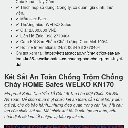
Chìa khoá - Tay Cầm
✔ Thích hợp sử dụng: Công ty, cơ quan, gia đình, thư
viện...
✔ Mầu sắc: Black
✔ Thương hiệu: WELKO Safes
✔ Giá: 2.800.000 VNĐ
✔ Liên Hệ Zalo: 098 2770404
✔ Cam Kết Sản Phẩm Chất Lượng Cao: Mới 100%
✔ Hotline International 24/7: 0084 98 2770404
Chi tiết xem tại:
https://ketsatcaocap.vn/chi-tiet/ket-sat-an-
toan-kn35-e-welko-safes-co-chuong-bao-chong-trom-tuyet-
doi
Két Sắt An Toàn Chống Trộm Chống
Cháy HOME Safes WELKO KN170
Fireproof Safes Các Yếu Tố Cốt Lõi Tạo Lên Một Chiếc Két Sắt
An Toàn. Để chọn mua một chiếc két an toàn, cần phải lưu ý đến,
giá cả, chế độ bảo hành...nhưng điều quan trọng cần lưu ý là cấu
tạo của chiếc két sắt. Một chiếc két tốt là cấu tạo an toàn, bền
nhất định sẽ làm tốt nhiệm vụ bảo vệ tài sản.