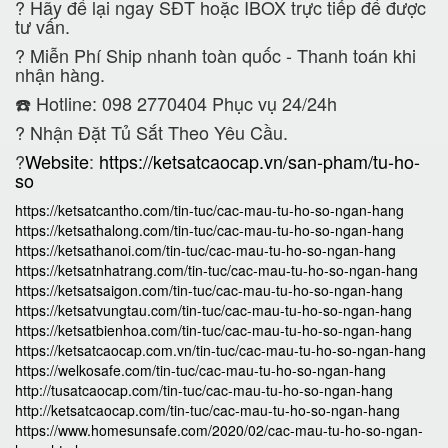
?
Hãy để lại ngay SĐT hoặc IBOX trực tiếp để được
tư vấn.
?
Miễn Phí Ship nhanh toàn quốc - Thanh toán khi
nhận hàng.
☎️ Hotline: 098 2770404 Phục vụ 24/24h
?
Nhận Đặt Tủ Sắt Theo Yêu Cầu.
?
Website
:
https://ketsatcaocap.vn/san-pham/tu-ho-
so
https://ketsatcantho.com/tin-tuc/cac-mau-tu-ho-so-ngan-hang
https://ketsathalong.com/tin-tuc/cac-mau-tu-ho-so-ngan-hang
https://ketsathanoi.com/tin-tuc/cac-mau-tu-ho-so-ngan-hang
https://ketsatnhatrang.com/tin-tuc/cac-mau-tu-ho-so-ngan-hang
https://ketsatsaigon.com/tin-tuc/cac-mau-tu-ho-so-ngan-hang
https://ketsatvungtau.com/tin-tuc/cac-mau-tu-ho-so-ngan-hang
https://ketsatbienhoa.com/tin-tuc/cac-mau-tu-ho-so-ngan-hang
https://ketsatcaocap.com.vn/tin-tuc/cac-mau-tu-ho-so-ngan-hang
https://welkosafe.com/tin-tuc/cac-mau-tu-ho-so-ngan-hang
http://tusatcaocap.com/tin-tuc/cac-mau-tu-ho-so-ngan-hang
http://ketsatcaocap.com/tin-tuc/cac-mau-tu-ho-so-ngan-hang
https://www.homesunsafe.com/2020/02/cac-mau-tu-ho-so-ngan-