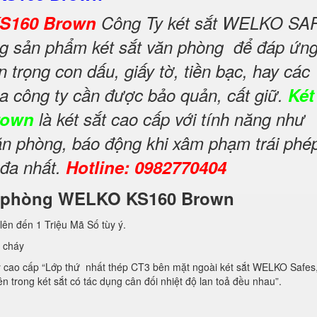
KS160 Brown
Công Ty két sắt WELKO SA
àng sản phẩm két sắt văn phòng để đáp ứn
n trọng con dấu, giấy tờ, tiền bạc, hay các
của công ty cần được bảo quản, cất giữ.
Két
rown
là két sắt cao cấp với tính năng như
n phòng, báo động khi xâm phạm trái phé
 đa nhất.
Hotline: 0982770404
văn phòng WELKO KS160 Brown
lên đến 1 Triệu Mã Số tùy ý.
 cháy
 cao cấp “Lớp thứ nhất thép CT3 bên mặt ngoài két sắt WELKO Safes, 
 3 bên trong két sắt có tác dụng cân đối nhiệt độ lan toả đều nhau”.