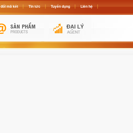
đổi mã két
Tin tức
Tuyển dụng
Liên hệ