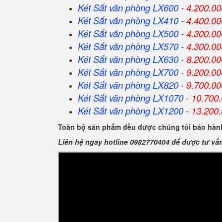
Két Sắt
văn phòng
LX600
- 4.200.00
Két Sắt
văn phòng
LX410
- 4.400.00
Két Sắt
văn phòng
LX500
- 4.300.00
Két Sắt
văn phòng
LX570
- 4.300.00
Két Sắt
văn phòng
LX630
- 8.200.00
Két Sắt
văn phòng
LX700
- 9.200.00
Két Sắt
văn phòng
LX820
- 9.700.00
Két Sắt
văn phòng
LX1070
- 10.700
Két Sắt
văn phòng
LX1200
- 13.200
Toàn bộ sản phẩm đều được chúng tôi bảo hành
Liên hệ ngay hotline 0982770404 để được tư vấ