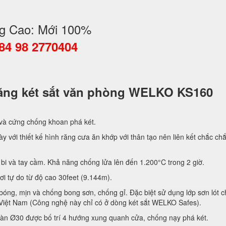
g Cao: Mới 100%
084 98 2770404
 năng két sắt văn phòng WELKO KS160
 và cứng chống khoan phá két.
y với thiết kế hình răng cưa ăn khớp với thân tạo nên liên kết chắc ch
bi và tay cầm. Khả năng chống lửa lên đến 1.200°C trong 2 giờ.
rơi tự do từ độ cao 30feet (9.144m).
bóng, mịn và chống bong sơn, chống gỉ. Đặc biệt sử dụng lớp sơn lót 
Việt Nam (Công nghệ này chỉ có ở dòng két sắt WELKO Safes).
àn Ø30 được bố trí 4 hướng xung quanh cửa, chống nạy phá két.