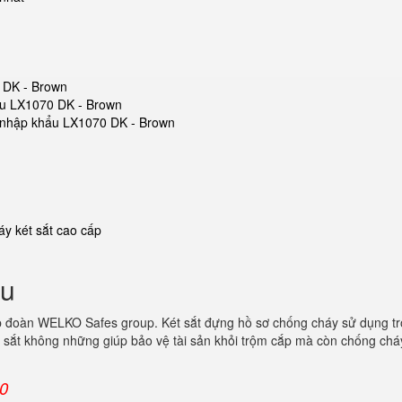
0 DK - Brown
hẩu LX1070 DK - Brown
ắt nhập khẩu LX1070 DK - Brown
y két sắt cao cấp
ẩu
p đoàn WELKO Safes group. Két sắt đựng hồ sơ chống cháy sử dụng t
 sắt không những giúp bảo vệ tài sản khỏi trộm cắp mà còn chống cháy
00