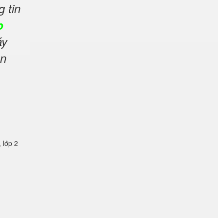
g tin
p
áy
ản
lớp 2