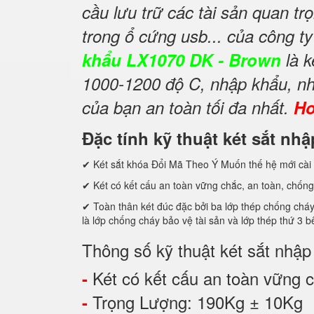
cầu lưu trữ các tài sản quan trọ
trong ổ cứng usb... của công t
khẩu LX1070 DK - Brown
là k
1000-1200 độ C, nhập khẩu, nh
của bạn an toàn tối đa nhất.
Ho
Đặc tính kỹ thuật két sắt n
✔ Két sắt khóa Đổi Mã Theo Ý Muốn thế hệ mới cài 
✔ Két có kết cấu an toàn vững chắc, an toàn, chống
✔ Toàn thân két đúc đặc bởi ba lớp thép chống cháy
là lớp chống cháy bảo vệ tài sản và lớp thép thứ
Thông số kỹ thuật két sắt nhậ
Két có kết cấu an toàn vững ch
-
Trọng Lượng: 190Kg ± 10Kg
-