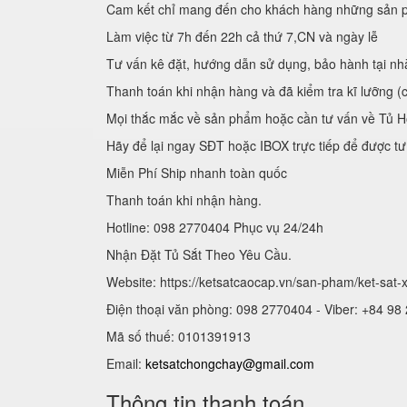
Cam kết chỉ mang đến cho khách hàng những sản p
Làm việc từ 7h đến 22h cả thứ 7,CN và ngày lễ
Tư vấn kê đặt, hướng dẫn sử dụng, bảo hành tại nh
Thanh toán khi nhận hàng và đã kiểm tra kĩ lưỡng (
Mọi thắc mắc về sản phẩm hoặc cần tư vấn về Tủ H
Hãy để lại ngay SĐT hoặc IBOX trực tiếp để được tư
Miễn Phí Ship nhanh toàn quốc
Thanh toán khi nhận hàng.
Hotline: 098 2770404 Phục vụ 24/24h
Nhận Đặt Tủ Sắt Theo Yêu Cầu.
Website: https://ketsatcaocap.vn/san-pham/ket-sat
Điện thoại văn phòng: 098 2770404 - Viber: +84 98
Mã số thuế: 0101391913
Email:
ketsatchongchay@gmail.com
Thông tin thanh toán