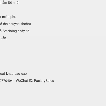
hẩm tốt nhất.
à miễn phí.
có thể chuyển khoản)
ồ Sơ chống cháy nổ.
 vấn.
-xuat-khau-cao-cap
 2770404 - WeChat ID: FactorySafes