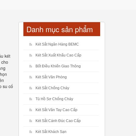
Danh mục sản phẩm
Két Sắt Ngân Hàng BEMC
ẫu két
Két Sắt Xuất Khẩu Cao Cấp
ị cho
Bốt Điều Khiển Giao Thông
àng
chọn
Két Sắt Văn Phòng
ền
o su cố
Két Sắt Chống Cháy
Tủ Hồ Sơ Chống Cháy
Két Sắt Vân Tay Cao Cấp
Két Sắt Cánh Đúc Cao Cấp
Két Sắt Khách Sạn