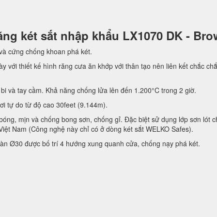
 năng két sắt nhập khẩu LX1070 DK - Br
 và cứng chống khoan phá két.
y với thiết kế hình răng cưa ăn khớp với thân tạo nên liên kết chắc ch
bi và tay cầm. Khả năng chống lửa lên đến 1.200°C trong 2 giờ.
rơi tự do từ độ cao 30feet (9.144m).
bóng, mịn và chống bong sơn, chống gỉ. Đặc biệt sử dụng lớp sơn lót 
Việt Nam (Công nghệ này chỉ có ở dòng két sắt WELKO Safes).
àn Ø30 được bố trí 4 hướng xung quanh cửa, chống nạy phá két.