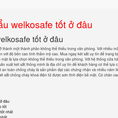
ẩu welkosafe tốt ở đâu
elkosafe tốt ở đâu
rở thành một thành phần không thể thiếu trong văn phòng. Với nhiều m
n với độ bền cao tính thẩm mỹ cao. Mua ngay két sắt uy tín để trang b
ảo mật là lựa chọn không thể thiếu trong văn phòng. Với hệ thống cửa h
sản xuất két sắt thông minh là địa chỉ uy tín để khách hàng có thể lựa 
sắt an toàn chống cháy là sản phẩm đạt các chứng nhận và nhiều năm li
ét sắt chống cháy khoá điện tử được sơn tĩnh điện bề mặt. Có chân ca
 ở đâu
 tốt
tốt nhất
 nhất