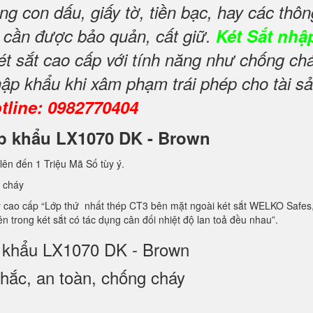
ng con dấu, giấy tờ, tiền bạc, hay các thôn
y cần được bảo quản, cất giữ.
Két Sắt nhậ
ét sắt cao cấp với tính năng như chống ch
ập khẩu khi xâm phạm trái phép cho tài s
tline: 0982770404
hập khẩu LX1070 DK - Brown
lên đến 1 Triệu Mã Số tùy ý.
 cháy
 cao cấp “Lớp thứ nhất thép CT3 bên mặt ngoài két sắt WELKO Safes, 
 3 bên trong két sắt có tác dụng cân đối nhiệt độ lan toả đều nhau”.
p khẩu LX1070 DK - Brown
ắc, an toàn, chống cháy