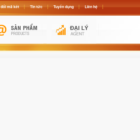
đổi mã két
Tin tức
Tuyển dụng
Liên hệ