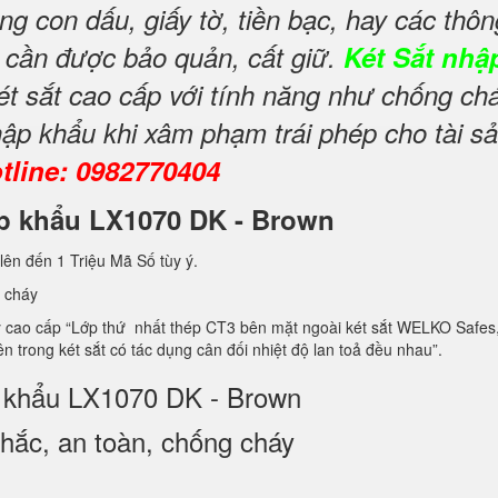
ng con dấu, giấy tờ, tiền bạc, hay các thôn
y cần được bảo quản, cất giữ.
Két Sắt nhậ
ét sắt cao cấp với tính năng như chống ch
ập khẩu khi xâm phạm trái phép cho tài s
tline: 0982770404
hập khẩu LX1070 DK - Brown
lên đến 1 Triệu Mã Số tùy ý.
 cháy
 cao cấp “Lớp thứ nhất thép CT3 bên mặt ngoài két sắt WELKO Safes, 
 3 bên trong két sắt có tác dụng cân đối nhiệt độ lan toả đều nhau”.
p khẩu LX1070 DK - Brown
ắc, an toàn, chống cháy