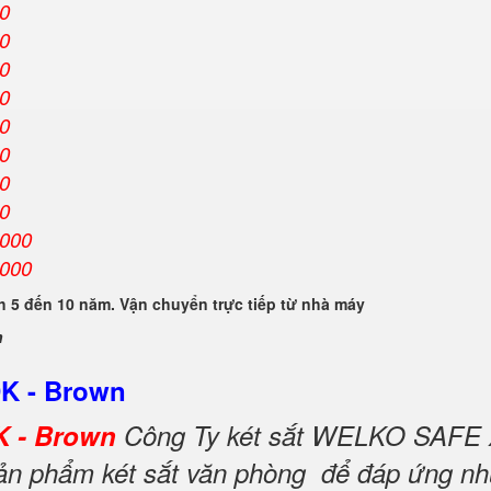
00
00
00
00
00
00
00
00
.000
.000
 5 đến 10 năm. Vận chuyển trực tiếp từ nhà máy
n
DK - Brown
K - Brown
Công Ty két sắt WELKO SAFE 
 sản phẩm két sắt văn phòng để đáp ứng nh