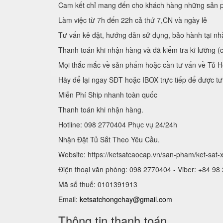
Cam kết chỉ mang đến cho khách hàng những sản p
Làm việc từ 7h đến 22h cả thứ 7,CN và ngày lễ
Tư vấn kê đặt, hướng dẫn sử dụng, bảo hành tại nh
Thanh toán khi nhận hàng và đã kiểm tra kĩ lưỡng (
Mọi thắc mắc về sản phẩm hoặc cần tư vấn về Tủ H
Hãy để lại ngay SĐT hoặc IBOX trực tiếp để được tư
Miễn Phí Ship nhanh toàn quốc
Thanh toán khi nhận hàng.
Hotline: 098 2770404 Phục vụ 24/24h
Nhận Đặt Tủ Sắt Theo Yêu Cầu.
Website: https://ketsatcaocap.vn/san-pham/ket-sat
Điện thoại văn phòng: 098 2770404 - Viber: +84 98
Mã số thuế: 0101391913
Email:
ketsatchongchay@gmail.com
Thông tin thanh toán