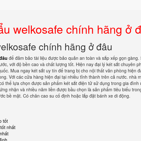
ẩu welkosafe chính hãng ở 
elkosafe chính hãng ở đâu
 đâu
để đảm bảo tài liệu được bảo quản an toàn và sắp xếp gọn gàng.
c, với độ bền cao và chất lượng tốt. Hiện nay đại lý két sắt chuyên p
 quốc. Mua ngay két sắt uy tín để trang bị cho nội thất văn phòng hiện đạ
hòng. Với các cửa hàng hiện đại tại nhiều tỉnh thành trên cả nước. nhà 
 có thể lựa chọn được sản phẩm két sắt điện tử sử dụng trong gia đình u
hứng nhận và nhiều năm liền được bầu chọn là sản phẩm tiêu biểu tron
ước bề mặt. Có chân cao su cố định hoặc lắp đặt bánh xe di động.
 tốt
tốt nhất
 nhất
đình