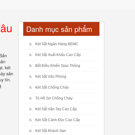
đâu
Danh mục sản phẩm
Két Sắt Ngân Hàng BEMC
 Sản
Két Sắt Xuất Khẩu Cao Cấp
hân
Bốt Điều Khiển Giao Thông
i. két
máy sản
Két Sắt Văn Phòng
y tín.
g
Két Sắt Chống Cháy
Tủ Hồ Sơ Chống Cháy
Két Sắt Vân Tay Cao Cấp
Két Sắt Cánh Đúc Cao Cấp
Két Sắt Khách Sạn