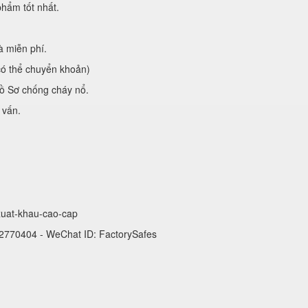
hẩm tốt nhất.
à miễn phí.
có thể chuyển khoản)
ồ Sơ chống cháy nổ.
 vấn.
-xuat-khau-cao-cap
 2770404 - WeChat ID: FactorySafes