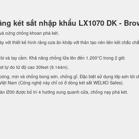
 năng két sắt nhập khẩu LX1070 DK - Br
 và cứng chống khoan phá két.
y với thiết kế hình răng cưa ăn khớp với thân tạo nên liên kết chắc ch
bi và tay cầm. Khả năng chống lửa lên đến 1.200°C trong 2 giờ.
rơi tự do từ độ cao 30feet (9.144m).
bóng, mịn và chống bong sơn, chống gỉ. Đặc biệt sử dụng lớp sơn lót 
Việt Nam (Công nghệ này chỉ có ở dòng két sắt WELKO Safes).
àn Ø30 được bố trí 4 hướng xung quanh cửa, chống nạy phá két.