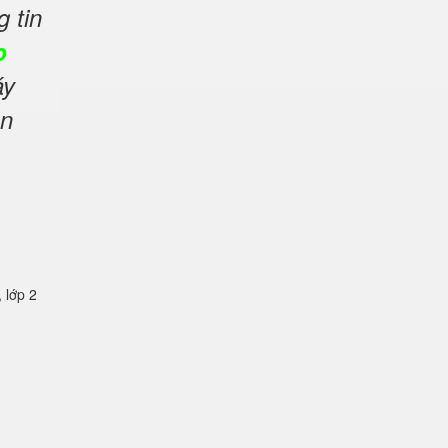
g tin
p
áy
ản
lớp 2