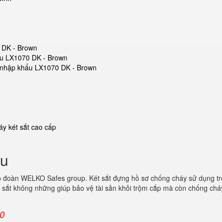
0 DK - Brown
hẩu LX1070 DK - Brown
ắt nhập khẩu LX1070 DK - Brown
y két sắt cao cấp
ẩu
p đoàn WELKO Safes group. Két sắt đựng hồ sơ chống cháy sử dụng t
 sắt không những giúp bảo vệ tài sản khỏi trộm cắp mà còn chống cháy
00