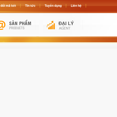
đổi mã két
Tin tức
Tuyển dụng
Liên hệ