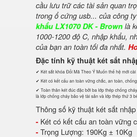
cầu lưu trữ các tài sản quan trọ
trong ổ cứng usb... của công t
khẩu LX1070 DK - Brown
là k
1000-1200 độ C, nhập khẩu, nh
của bạn an toàn tối đa nhất.
Ho
Đặc tính kỹ thuật két sắt n
✔ Két sắt khóa Đổi Mã Theo Ý Muốn thế hệ mới cài 
✔ Két có kết cấu an toàn vững chắc, an toàn, chống
✔ Toàn thân két đúc đặc bởi ba lớp thép chống cháy
là lớp chống cháy bảo vệ tài sản và lớp thép thứ
Thông số kỹ thuật két sắt nhậ
Két có kết cấu an toàn vững ch
-
Trọng Lượng: 190Kg ± 10Kg
-