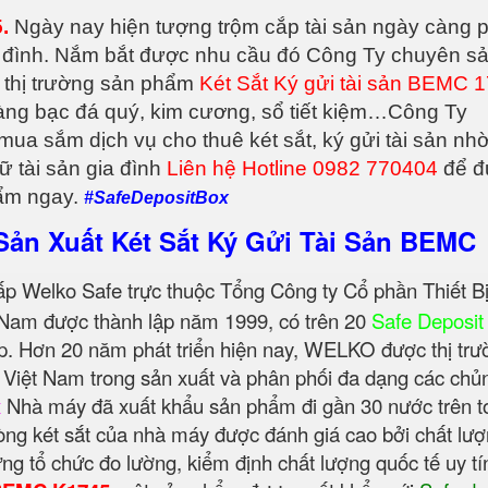
.
Ngày nay hiện tượng trộm cắp tài sản ngày càng 
gia đình. Nắm bắt được nhu cầu đó Công Ty chuyên s
 thị trường sản phẩm
Két Sắt Ký gửi tài sản BEMC 
àng bạc đá quý, kim cương, sổ tiết kiệm…Công Ty
a sắm dịch vụ cho thuê két sắt, ký gửi tài sản nh
ữ tài sản gia đình
Liên hệ Hotline 0982 770404
để đ
hẩm ngay.
#SafeDepositBox
Sản Xuất Két Sắt Ký Gửi Tài Sản BEMC
ấp Welko Safe trực thuộc Tổng Công ty Cổ phần Thiết Bị
Nam được thành lập năm 1999, có trên 20
Safe Deposit
p. Hơn 20 năm phát triển hiện nay, WELKO được thị trư
u Việt Nam trong sản xuất và phân phối đa dạng các chủ
x
Nhà máy đã xuất khẩu sản phẩm đi gần 30 nước trên t
 dòng két sắt của nhà máy được đánh giá cao bởi chất lư
ững tổ chức đo lường, kiểm định chất lượng quốc tế uy tí