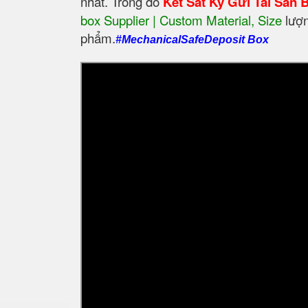
nhất. Trong đó
Két Sắt Ký Gửi Tài Sản
box Supplier | Custom Material, Size
‎ lư
phẩm.
#MechanicalSafeDeposit Box