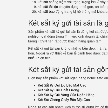
két sắt chông trộm
với trọng lượng lớn vì vậy
két sắt tài lộc
chuyên dụng, nhỏ gọn, an toàn 
két sắt báo động
trang bị hệ thống mã khóa b
Két sắt ký gửi tài sản là 
Sản phẩm két sắt ký gửi tài sản là dòng két sắt đượ
nghiệp hoạt động trong lĩnh vực kinh doanh tài chí
lượng TCVN nên rất được khách hàng quan tâm.
Két sắt ký gửi tài sản không những bền đẹp, mà tran
hơn. Ngoài ra với thiết kế bản lề cánh treo được đặt
nhiều diện tích.
Két sắt ký gửi tài sản g
Hiện nay sản phẩm két sắt ngân hàng bemc safe đư
Két Sắt Ký Gửi Độ Bảo Mật Cao
Két Sắt Ký Gửi Chất Lượng
Két Sắt Ký Gửi Vàng Của Ngân Hàng
Két Sắt Chống Cháy Bảo Mật Cao
Ngoài ra các sản phẩm kích thước sử dụng lớn có 