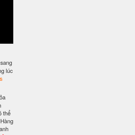
 sang
ng lúc
s
hỏa
n
ó thể
n Hàng
hanh