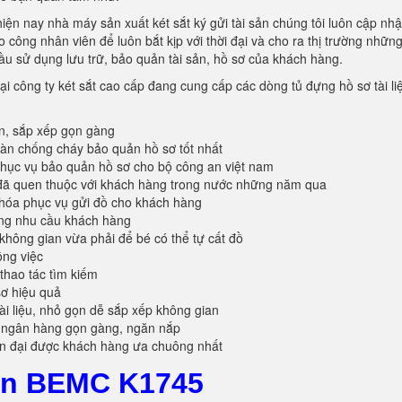
hiện nay nhà máy sản xuất két sắt ký gửi tài sản chúng tôi luôn cập nhậ
công nhân viên để luôn bắt kịp với thời đại và cho ra thị trường nhữn
ầu sử dụng lưu trữ, bảo quản tài sản, hồ sơ của khách hàng.
ại công ty két sắt cao cấp đang cung cấp các dòng tủ đựng hồ sơ tài li
àn, sắp xếp gọn gàng
oàn chống cháy bảo quản hồ sơ tốt nhất
ục vụ bảo quản hồ sơ cho bộ công an việt nam
đã quen thuộc với khách hàng trong nước những năm qua
khóa phục vụ gửi đồ cho khách hàng
ứng nhu cầu khách hàng
không gian vừa phải để bé có thể tự cất đồ
ông việc
 thao tác tìm kiếm
sơ hiệu quả
tài liệu, nhỏ gọn dễ sắp xếp không gian
 ngân hàng gọn gàng, ngăn nắp
ện đại được khách hàng ưa chuông nhất
Sản BEMC K1745