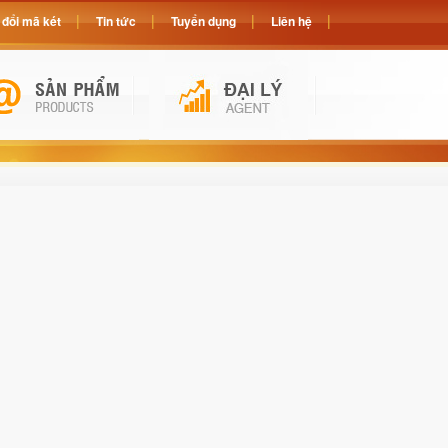
đổi mã két
Tin tức
Tuyển dụng
Liên hệ