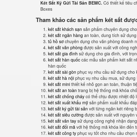
Két Sắt Ký Gửi Tài Sản BEMC.
Có thiết kế tiêu 
Boxes
Tham khảo các sản phẩm két sắt được 
két sắt khách sạn
sản phẩm chuyên dụng cho
két sắt ngân hàng
an toàn, dung tích sử dụng
tủ hồ sơ
chuyên dụng cho văn phòng doanh n
két sắt văn phòng
được sản xuất với công nghệ
két sắt gia đình
sử dụng cho gia đình, với trọ
két sắt hàn quốc
các mẫu sản phẩm két sắt nh
hàn quốc
két sắt sài gòn
phục vụ nhu cầu sử dụng cho 
két sắt hà nội
phục vụ nhu cầu mua, sử dụng k
két sắt mini
thiết kế nhỏ gọn an toàn, thuận t
két sắt an toàn
trang bị hệ thống mã khóa ch
két sắt chống cháy
có thể chịu được nhiệt độ 
két sắt xuất khẩu mỹ
sản phẩm xuất khẩu đáp 
két sắt ký gửi tài sản
với từng ngăn két riêng b
két sắt siêu cường
được sản xuất với nguyên 
két sắt vân tay
sử dụng công nghệ nhận dạng 
két sắt đổi mã
với hệ thống mã khóa lên đến 
két sắt công ty
phục vụ tốt cho nhu cầu chọn 