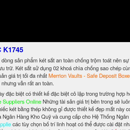
C K1745
 dòng sản phẩm két sắt an toàn chống trộm toát nên sự
lưu trữ. Két sắt sử dụng 02 khoá chìa chống sao chép cù
ản giá trị tối đa nhất
Merrion Vaults - Safe Deposit Boxe
g nhưng vẫn rất an toàn.
y đặc biệt có thiết kế đặc biệt cô lập trong trường hợp 
 Suppliers Online
Những tài sản giá trị bên trong sẽ luô
iếc két bằng thép không gỉ được thiết kế đẹp mắt này c
 của Ngân Hàng Kho Quỹ và cung cấp cho Hệ Thống Ngâ
pplie
các tùy chọn bố trí linh hoạt có thể được cài đặt n