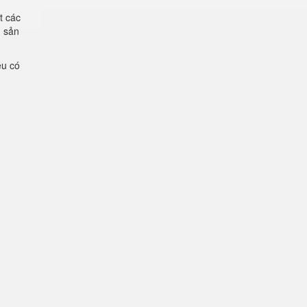
t các
g sản
ệu có