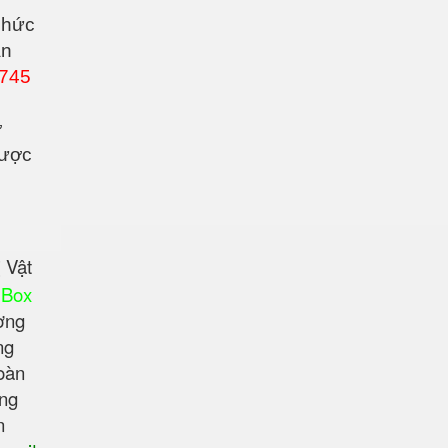
phức
ản
1745
ờ
ược
 Vật
 Box
ờng
ng
oàn
ợng
n