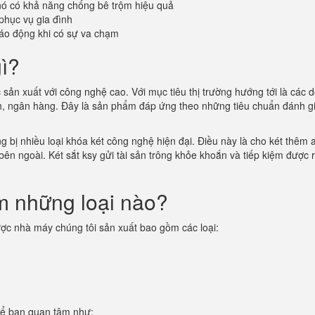
 nó có khả năng chống bê trộm hiệu quả
phục vụ gia đình
áo động khi có sự va chạm
gì?
c sản xuất với công nghệ cao. Với mục tiêu thị trường hướng tới là các 
nh, ngân hàng. Đây là sản phẩm đáp ứng theo những tiêu chuẩn đánh g
g bị nhiều loại khóa két công nghệ hiện đại. Điều này là cho két thêm 
 bên ngoài. Két sắt ksy gửi tài sản trông khỏe khoắn và tiếp kiệm được r
ồm những loại nào?
ợc nhà máy chúng tôi sản xuất bao gồm các loại:
thể bạn quan tâm như: