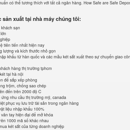
chuẩn có thể tương thích với tất cả ngân hàng. How Safe are Safe Depos
sản xuất tại nhà máy chúng tôi:
 khách sạn
 lớn
ghiệp
 tiên tiến nhất hiện nay
ng lượng và kích thước nhỏ gọn
ập khẩu từ hàn quốc và các mẫu két sắt xuất theo sự chuyển giao cô
khách hàng thị trường tphcm
ét tại hà nội
iện để sắp xếp phòng
ống trộm, chống sao chép
lên đến trên 2000 độ C
ứng nhu cầu thị trường mỹ, canada
iệt phục vụ lưu trữ tài sản trong ngân hàng
vật liệu nhập khẩu 100%
vân tay hiện đại để mở khóa
trên 1000 mã số khác nhau
mua két sắt của từng doanh nghiệp