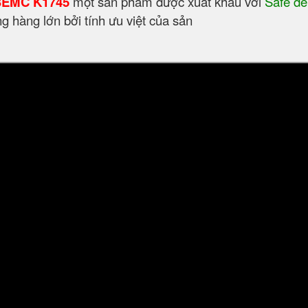
 BEMC K1745
một sản phẩm được xuất khẩu với
Safe de
ợng hàng lớn bởi tính ưu việt của sản