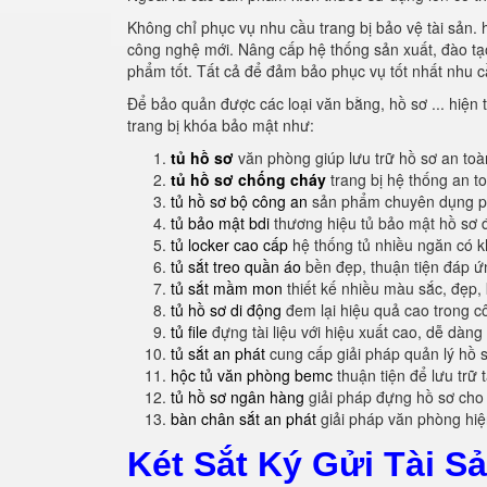
Không chỉ phục vụ nhu cầu trang bị bảo vệ tài sản. 
công nghệ mới. Nâng cấp hệ thống sản xuất, đào tạo 
phẩm tốt. Tất cả để đảm bảo phục vụ tốt nhất nhu c
Để bảo quản được các loại văn bằng, hồ sơ ... hiện t
trang bị khóa bảo mật như:
tủ hồ sơ
văn phòng giúp lưu trữ hồ sơ an to
tủ hồ sơ chống cháy
trang bị hệ thống an t
tủ hồ sơ bộ công an
sản phẩm chuyên dụng ph
tủ bảo mật bdi
thương hiệu tủ bảo mật hồ sơ 
tủ locker cao cấp
hệ thống tủ nhiều ngăn có 
tủ sắt treo quần áo
bền đẹp, thuận tiện đáp 
tủ sắt mầm mon
thiết kế nhiều màu sắc, đẹp, 
tủ hồ sơ di động
đem lại hiệu quả cao trong c
tủ file
đựng tài liệu với hiệu xuất cao, dễ dàng
tủ sắt an phát
cung cấp giải pháp quản lý hồ 
hộc tủ văn phòng bemc
thuận tiện để lưu trữ 
tủ hồ sơ ngân hàng
giải pháp đựng hồ sơ cho
bàn chân sắt an phát
giải pháp văn phòng hi
Két Sắt Ký Gửi Tài 