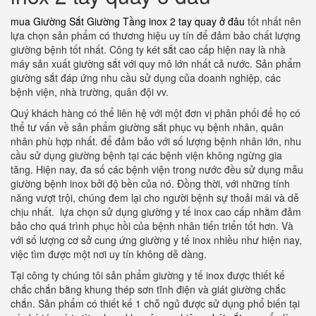
mua Giường Sắt Giường Tầng inox 2 tay quay ở đâu
tốt nhất nên
lựa chọn sản phẩm có thương hiệu uy tín để đảm bảo chất lượng
giường bệnh tốt nhất. Công ty két sắt cao cấp hiện nay là nhà
máy sản xuất giường sắt với quy mô lớn nhất cả nước. Sản phẩm
giường sắt đáp ứng nhu cầu sử dụng của doanh nghiệp, các
bệnh viện, nhà trường, quân đội vv.
Quý khách hàng có thể liên hệ với một đơn vị phân phối để họ có
thể tư vấn về sản phẩm giường sắt phục vụ bệnh nhân, quân
nhân phù hợp nhất. để đảm bảo với số lượng bệnh nhân lớn, nhu
cầu sử dụng giường bệnh tại các bệnh viện không ngừng gia
tăng. Hiện nay, đa số các bệnh viện trong nước đều sử dụng mẫu
giường bệnh inox bởi độ bền của nó. Đồng thời, với những tính
năng vượt trội, chúng đem lại cho người bệnh sự thoải mái và dễ
chịu nhất. lựa chọn sử dụng giường y tế inox cao cấp nhằm đảm
bảo cho quá trình phục hồi của bệnh nhân tiến triển tốt hơn. Và
với số lượng cơ sở cung ứng giường y tế inox nhiều như hiện nay,
việc tìm được một nơi uy tín không dễ dàng.
Tại công ty chúng tôi sản phẩm giường y tế inox được thiết kế
chắc chắn bằng khung thép sơn tĩnh điện và giát giường chắc
chắn. Sản phẩm có thiết kế 1 chỗ ngủ được sử dụng phổ biến tại