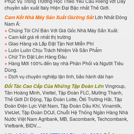
Phục Vụ Trong Trường Học Theo Yêu Cầu Riêng với Dây
chuyền sản xuất Italy Hiện Đại Bậc nhất Thế Giới.
Cam Kết Nhà Máy Sản Xuất Giường Sắt
Lớn Nhất Đông
Nam Á:
+
Chúng Tôi Chỉ Bán Với Giá Gốc Nhà Máy Sản Xuất.
+
Cam kết giá rẻ nhất thị trường
+
Giao Hàng và Lắp Đặt Tận Nơi Miễn Phí
+
Luôn Luôn Chịu Trách Nhiệm Về Sản Phẩm
+
Chữ Tín Đặt Lên Hàng Đầu
+
Hàng Mới 100% đến tay nhà Phân Phối và Người Tiêu
Dùng.
+
Dịch vụ chuyên nghiệp tận tình, bảo hành dài hạn
Đối Tác Cao Cấp Của Những Tập Đoàn Lớn
Vingroup,
Tân Hoàng Minh, Viettel, Tập Đoàn FLC, Mường Thanh,
Thế Giới Di Động, Tập Đoàn Lotte, Ôtô Trường Hải, Tập
Đoàn Điện Lực Việt Nam, Tập Đoàn Dầu Khí, Vinamilk,
VietJet, Tập Đoàn DOJI, Chuỗi Hệ Thống Ngân Hàng Nhà
Nước Việt Nam Agribank, MB, Sacombank, Techcombank,
Vietbank, BIDV....