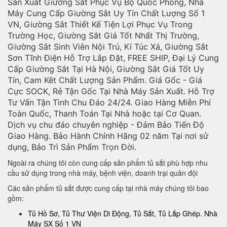
Sản Xuất Giường Sắt Phục Vụ Bộ Quốc Phòng, Nhà
Máy Cung Cấp Giường Sắt Uy Tín Chất Lượng Số 1
VN, Giường Sắt Thiết Kế Tiện Lợi Phục Vụ Trong
Trường Học, Giường Sắt Giá Tốt Nhất Thị Trường,
Giường Sắt Sinh Viên Nội Trú, Kí Túc Xá, Giường Sắt
Sơn Tĩnh Điện Hỗ Trợ Lắp Đặt, FREE SHIP, Đại Lý Cung
Cấp Giường Sắt Tại Hà Nội, Giường Sắt Giá Tốt Uy
Tín, Cam Kêt Chất Lượng Sản Phẩm. Giá Gốc - Giá
Cực SOCK, Rẻ Tận Gốc Tại Nhà Máy Sản Xuất. Hỗ Trợ
Tư Vấn Tận Tình Chu Đáo 24/24. Giao Hàng Miễn Phí
Toàn Quốc, Thanh Toán Tại Nhà hoặc tại Cơ Quan.
Dịch vụ chu đáo chuyên nghiệp - Đảm Bảo Tiến Độ
Giao Hàng. Bảo Hành Chính Hãng 02 năm Tại nơi sử
dụng, Bảo Trì Sản Phẩm Trọn Đời.
Ngoài ra chúng tôi còn cung cấp sản phẩm tủ sắt phù hợp nhu
cầu sử dụng trong nhà máy, bệnh viện, doanh trại quân đội
Các sản phẩm tủ sắt được cung cấp tại nhà máy chúng tôi bao
gồm:
Tủ Hồ Sơ, Tủ Thư Viện Di Động, Tủ Sắt, Tủ Lắp Ghép. Nhà
Máy SX Số 1 VN