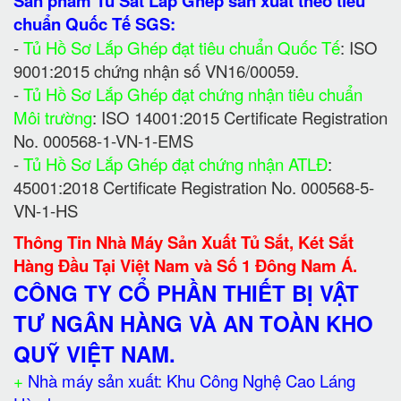
Sản phẩm Tủ Sắt Lắp Ghép sản xuất theo tiêu
chuẩn Quốc Tế SGS:
-
Tủ Hồ Sơ Lắp Ghép đạt tiêu chuẩn Quốc Tế
: ISO
9001:2015 chứng nhận số VN16/00059.
-
Tủ Hồ Sơ Lắp Ghép đạt chứng nhận tiêu chuẩn
Môi trường
: ISO 14001:2015 Certificate Registration
No. 000568-1-VN-1-EMS
-
Tủ Hồ Sơ Lắp Ghép đạt chứng nhận ATLĐ
:
45001:2018 Certificate Registration No. 000568-5-
VN-1-HS
Thông Tin Nhà Máy Sản Xuất Tủ Sắt, Két Sắt
Hàng Đầu Tại Việt Nam và Số 1 Đông Nam Á.
CÔNG TY CỔ PHẦN THIẾT BỊ VẬT
TƯ NGÂN HÀNG VÀ AN TOÀN KHO
QUỸ VIỆT NAM.
+
Nhà máy sản xuất: Khu Công Nghệ Cao Láng