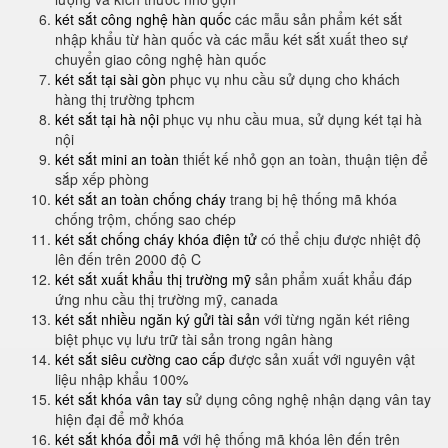
két sắt công nghệ hàn quốc
các mẫu sản phẩm két sắt
nhập khẩu từ hàn quốc và các mẫu két sắt xuất theo sự
chuyển giao công nghệ hàn quốc
két sắt tại sài gòn
phục vụ nhu cầu sử dụng cho khách
hàng thị trường tphcm
két sắt tại hà nội
phục vụ nhu cầu mua, sử dụng két tại hà
nội
két sắt mini an toàn
thiết kế nhỏ gọn an toàn, thuận tiện để
sắp xếp phòng
két sắt an toàn chống cháy
trang bị hệ thống mã khóa
chống trộm, chống sao chép
két sắt chống cháy khóa điện tử
có thể chịu được nhiệt độ
lên đến trên 2000 độ C
két sắt xuất khẩu thị trường mỹ
sản phẩm xuất khẩu đáp
ứng nhu cầu thị trường mỹ, canada
két sắt nhiều ngăn ký gửi tài sản
với từng ngăn két riêng
biệt phục vụ lưu trữ tài sản trong ngân hàng
két sắt siêu cường cao cấp
được sản xuất với nguyên vật
liệu nhập khẩu 100%
két sắt khóa vân tay
sử dụng công nghệ nhận dạng vân tay
hiện đại để mở khóa
két sắt khóa đổi mã
với hệ thống mã khóa lên đến trên