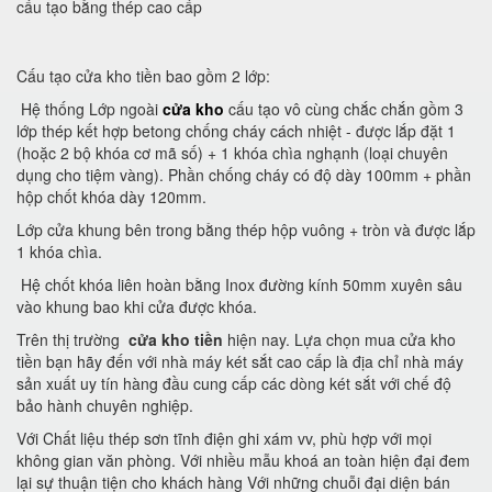
cấu tạo bằng thép cao cấp
Cấu tạo cửa kho tiền bao gồm 2 lớp:
Hệ thống Lớp ngoài
cửa kho
cấu tạo vô cùng chắc chắn gồm 3
lớp thép kết hợp betong chống cháy cách nhiệt - được lắp đặt 1
(hoặc 2 bộ khóa cơ mã số) + 1 khóa chìa nghạnh (loại chuyên
dụng cho tiệm vàng). Phần chống cháy có độ dày 100mm + phần
hộp chốt khóa dày 120mm.
Lớp cửa khung bên trong bằng thép hộp vuông + tròn và được lắp
1 khóa chìa.
Hệ chốt khóa liên hoàn bằng Inox đường kính 50mm xuyên sâu
vào khung bao khi cửa được khóa.
Trên thị trường
cửa kho tiền
hiện nay. Lựa chọn mua cửa kho
tiền bạn hãy đến với nhà máy két sắt cao cấp là địa chỉ nhà máy
sản xuất uy tín hàng đầu cung cấp các dòng két sắt với chế độ
bảo hành chuyên nghiệp.
Với Chất liệu thép sơn tĩnh điện ghi xám vv, phù hợp với mọi
không gian văn phòng. Với nhiều mẫu khoá an toàn hiện đại đem
lại sự thuận tiện cho khách hàng Với những chuỗi đại diện bán