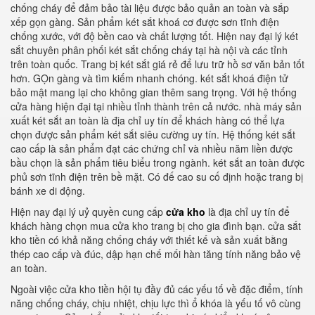
chống cháy để đảm bảo tài liệu được bảo quản an toàn và sắp
xếp gọn gàng. Sản phẩm két sắt khoá cơ được sơn tĩnh điện
chống xước, với độ bền cao và chất lượng tốt. Hiện nay đại lý két
sắt chuyên phân phối két sắt chống cháy tại hà nội và các tỉnh
trên toàn quốc. Trang bị két sắt giá rẻ để lưu trữ hồ sơ văn bản tốt
hơn. GỌn gàng và tìm kiếm nhanh chóng. két sắt khoá điện tử
bảo mật mang lại cho không gian thêm sang trọng. Với hệ thống
cửa hàng hiện đại tại nhiều tỉnh thành trên cả nước. nhà máy sản
xuất két sắt an toàn là địa chỉ uy tín để khách hàng có thể lựa
chọn được sản phẩm két sắt siêu cường uy tín. Hệ thống két sắt
cao cấp là sản phẩm đạt các chứng chỉ và nhiều năm liền được
bầu chọn là sản phẩm tiêu biểu trong ngành. két sắt an toàn được
phủ sơn tĩnh điện trên bề mặt. Có đế cao su cố định hoặc trang bị
bánh xe di động.
Hiện nay đại lý uỷ quyền cung cấp
cửa kho
là địa chỉ uy tín để
khách hàng chọn mua cửa kho trang bị cho gia đình bạn. cửa sắt
kho tiền có khả năng chống cháy với thiết kế và sản xuất bằng
thép cao cấp và đúc, dập hạn chế mối hàn tăng tính năng bảo vệ
an toàn.
Ngoài việc cửa kho tiền hội tụ đầy đủ các yếu tố về đặc điểm, tính
năng chống cháy, chịu nhiệt, chịu lực thì ổ khóa là yếu tố vô cùng