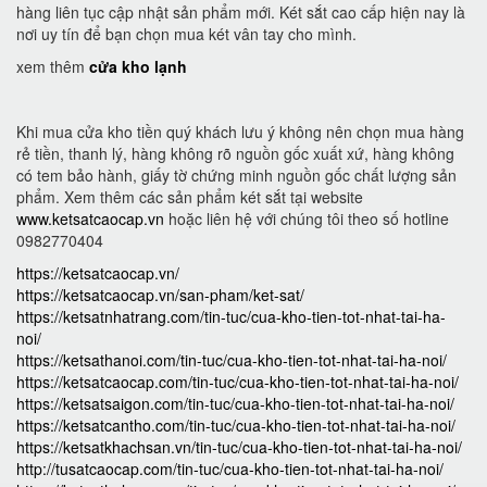
hàng liên tục cập nhật sản phẩm mới. Két sắt cao cấp hiện nay là
nơi uy tín để bạn chọn mua két vân tay cho mình.
xem thêm
cửa kho lạnh
Khi mua cửa kho tiền quý khách lưu ý không nên chọn mua hàng
rẻ tiền, thanh lý, hàng không rõ nguồn gốc xuất xứ, hàng không
có tem bảo hành, giấy tờ chứng minh nguồn gốc chất lượng sản
phẩm. Xem thêm các sản phẩm két sắt tại website
www.ketsatcaocap.vn
hoặc liên hệ với chúng tôi theo số hotline
0982770404
https://ketsatcaocap.vn/
https://ketsatcaocap.vn/san-pham/ket-sat/
https://ketsatnhatrang.com/tin-tuc/cua-kho-tien-tot-nhat-tai-ha-
noi/
https://ketsathanoi.com/tin-tuc/cua-kho-tien-tot-nhat-tai-ha-noi/
https://ketsatcaocap.com/tin-tuc/cua-kho-tien-tot-nhat-tai-ha-noi/
https://ketsatsaigon.com/tin-tuc/cua-kho-tien-tot-nhat-tai-ha-noi/
https://ketsatcantho.com/tin-tuc/cua-kho-tien-tot-nhat-tai-ha-noi/
https://ketsatkhachsan.vn/tin-tuc/cua-kho-tien-tot-nhat-tai-ha-noi/
http://tusatcaocap.com/tin-tuc/cua-kho-tien-tot-nhat-tai-ha-noi/