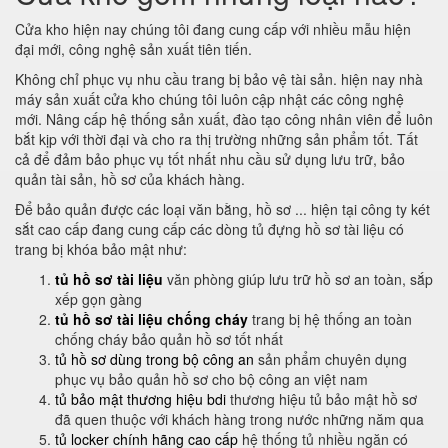
Cửa kho hiện nay chúng tôi đang cung cấp với nhiều mẫu hiện
đại mới, công nghệ sản xuất tiên tiến.
Không chỉ phục vụ nhu cầu trang bị bảo vệ tài sản. hiện nay nhà
máy sản xuất cửa kho chúng tôi luôn cập nhật các công nghệ
mới. Nâng cấp hệ thống sản xuất, đào tạo công nhân viên để luôn
bắt kịp với thời đại và cho ra thị trường những sản phẩm tốt. Tất
cả để đảm bảo phục vụ tốt nhất nhu cầu sử dụng lưu trữ, bảo
quản tài sản, hồ sơ của khách hàng.
Để bảo quản được các loại văn bằng, hồ sơ ... hiện tại công ty két
sắt cao cấp đang cung cấp các dòng tủ đựng hồ sơ tài liệu có
trang bị khóa bảo mật như:
tủ hồ sơ tài liệu
văn phòng giúp lưu trữ hồ sơ an toàn, sắp
xếp gọn gàng
tủ hồ sơ tài liệu chống cháy
trang bị hệ thống an toàn
chống cháy bảo quản hồ sơ tốt nhất
tủ hồ sơ dùng trong bộ công an
sản phẩm chuyên dụng
phục vụ bảo quản hồ sơ cho bộ công an việt nam
tủ bảo mật thương hiệu bdi
thương hiệu tủ bảo mật hồ sơ
đã quen thuộc với khách hàng trong nước những năm qua
tủ locker chính hãng cao cấp
hệ thống tủ nhiều ngăn có