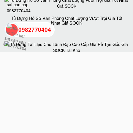
Tủ Đựng Hồ Sơ Văn Phòng Chất Lượng Vượt Trội Giá Tốt
Nhất Giá SOCK
0982770404
back
to
Tủ Đựng Tài Liệu Cho Lãnh Đạo Cao Cấp Giá Rẻ Tận Gốc
Giá SOCK Tại Kho
top
Tủ Hồ Sơ BEMC K5 Uy Tín Chất Lượng Chính Hãng Giá
Tốt Nhất Hiện Nay