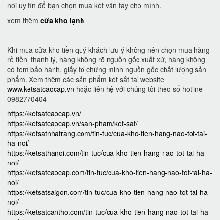
nơi uy tín để bạn chọn mua két vân tay cho mình.
xem thêm
cửa kho lạnh
Khi mua cửa kho tiền quý khách lưu ý không nên chọn mua hàng
rẻ tiền, thanh lý, hàng không rõ nguồn gốc xuất xứ, hàng không
có tem bảo hành, giấy tờ chứng minh nguồn gốc chất lượng sản
phẩm. Xem thêm các sản phẩm két sắt tại website
www.ketsatcaocap.vn
hoặc liên hệ với chúng tôi theo số hotline
0982770404
https://ketsatcaocap.vn/
https://ketsatcaocap.vn/san-pham/ket-sat/
https://ketsatnhatrang.com/tin-tuc/cua-kho-tien-hang-nao-tot-tai-
ha-noi/
https://ketsathanoi.com/tin-tuc/cua-kho-tien-hang-nao-tot-tai-ha-
noi/
https://ketsatcaocap.com/tin-tuc/cua-kho-tien-hang-nao-tot-tai-ha-
noi/
https://ketsatsaigon.com/tin-tuc/cua-kho-tien-hang-nao-tot-tai-ha-
noi/
https://ketsatcantho.com/tin-tuc/cua-kho-tien-hang-nao-tot-tai-ha-