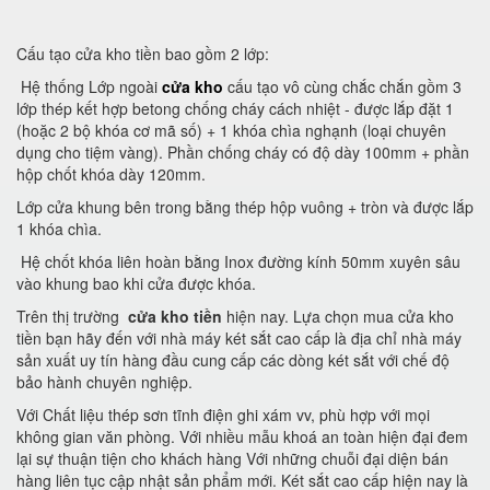
Cấu tạo cửa kho tiền bao gồm 2 lớp:
Hệ thống Lớp ngoài
cửa kho
cấu tạo vô cùng chắc chắn gồm 3
lớp thép kết hợp betong chống cháy cách nhiệt - được lắp đặt 1
(hoặc 2 bộ khóa cơ mã số) + 1 khóa chìa nghạnh (loại chuyên
dụng cho tiệm vàng). Phần chống cháy có độ dày 100mm + phần
hộp chốt khóa dày 120mm.
Lớp cửa khung bên trong bằng thép hộp vuông + tròn và được lắp
1 khóa chìa.
Hệ chốt khóa liên hoàn bằng Inox đường kính 50mm xuyên sâu
vào khung bao khi cửa được khóa.
Trên thị trường
cửa kho tiền
hiện nay. Lựa chọn mua cửa kho
tiền bạn hãy đến với nhà máy két sắt cao cấp là địa chỉ nhà máy
sản xuất uy tín hàng đầu cung cấp các dòng két sắt với chế độ
bảo hành chuyên nghiệp.
Với Chất liệu thép sơn tĩnh điện ghi xám vv, phù hợp với mọi
không gian văn phòng. Với nhiều mẫu khoá an toàn hiện đại đem
lại sự thuận tiện cho khách hàng Với những chuỗi đại diện bán
hàng liên tục cập nhật sản phẩm mới. Két sắt cao cấp hiện nay là