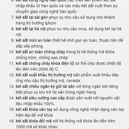
nhập khẩu từ hàn quốc và các mẫu két sắt xuất theo sự
chuyển giao công nghệ hàn quốc
két sắt tại sài gòn
phục vụ nhu cầu sử dụng cho khách
hàng thị trường tphcm
két sắt tại hà nội
phục vụ nhu cầu mua, sử dụng két tại hà
nội
két sắt mini an toàn
thiết kế nhỏ gọn an toàn, thuận tiện để
sắp xếp phòng
két sắt an toàn chống cháy
trang bị hệ thống mã khóa
chống trộm, chống sao chép
két sắt chống cháy khóa điện tử
có thể chịu được nhiệt độ
lên đến trên 2000 độ C
két sắt xuất khẩu thị trường mỹ
sản phẩm xuất khẩu đáp
ứng nhu cầu thị trường mỹ, canada
két sắt nhiều ngăn ký gửi tài sản
với từng ngăn két riêng
biệt phục vụ lưu trữ tài sản trong ngân hàng
két sắt siêu cường cao cấp
được sản xuất với nguyên vật
liệu nhập khẩu 100%
két sắt khóa vân tay
sử dụng công nghệ nhận dạng vân tay
hiện đại để mở khóa
két sắt khóa đổi mã
với hệ thống mã khóa lên đến trên
1000 mã số khác nhau