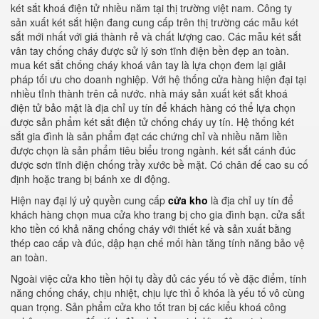
két sắt khoá điện tử nhiều năm tại thị trường việt nam. Công ty
sản xuất két sắt hiện đang cung cấp trên thị trường các mẫu két
sắt mới nhất với giá thành rẻ và chất lượng cao. Các mẫu két sắt
vân tay chống cháy được sử lý sơn tĩnh điện bền đẹp an toàn.
mua két sắt chống cháy khoá vân tay là lựa chọn đem lại giải
pháp tối ưu cho doanh nghiệp. Với hệ thống cửa hàng hiện đại tại
nhiều tỉnh thành trên cả nước. nhà máy sản xuất két sắt khoá
điện tử bảo mật là địa chỉ uy tín để khách hàng có thể lựa chọn
được sản phẩm két sắt điện tử chống cháy uy tín. Hệ thống két
sắt gia đình là sản phẩm đạt các chứng chỉ và nhiều năm liền
được chọn là sản phẩm tiêu biểu trong ngành. két sắt cánh đúc
được sơn tĩnh điện chống trầy xước bề mặt. Có chân đế cao su cố
định hoặc trang bị bánh xe di động.
Hiện nay đại lý uỷ quyền cung cấp
cửa kho
là địa chỉ uy tín để
khách hàng chọn mua cửa kho trang bị cho gia đình bạn. cửa sắt
kho tiền có khả năng chống cháy với thiết kế và sản xuất bằng
thép cao cấp và đúc, dập hạn chế mối hàn tăng tính năng bảo vệ
an toàn.
Ngoài việc cửa kho tiền hội tụ đầy đủ các yếu tố về đặc điểm, tính
năng chống cháy, chịu nhiệt, chịu lực thì ổ khóa là yếu tố vô cùng
quan trọng. Sản phẩm cửa kho tốt tran bị các kiểu khoá công