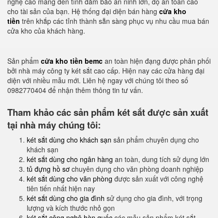
nghệ cao mang đến tính đảm bảo an ninh lớn, độ an toàn cao
cho tài sản của bạn. Hệ thống đại diện bán hàng
cửa kho
tiền
trên khắp các tỉnh thành sẵn sàng phục vụ nhu cầu mua bán
cửa kho của khách hàng.
Sản phẩm
cửa kho tiền bemc
an toàn hiện đạng được phân phối
bởi nhà máy công ty két sắt cao cấp. Hiện nay các cửa hàng đại
diện với nhiều mẫu mới. Liên hệ ngay với chúng tôi theo số
0982770404 để nhận thêm thông tin tư vấn.
Tham khảo các sản phẩm két sắt được sản xuất
tại nhà máy chúng tôi:
két sắt dùng cho khách sạn
sản phẩm chuyên dụng cho
khách sạn
két sắt dùng cho ngân hàng
an toàn, dung tích sử dụng lớn
tủ đựng hồ sơ
chuyên dụng cho văn phòng doanh nghiệp
két sắt dùng cho văn phòng
được sản xuất với công nghệ
tiên tiến nhất hiện nay
két sắt dùng cho gia đình
sử dụng cho gia đình, với trọng
lượng và kích thước nhỏ gọn
két sắt công nghệ hàn quốc
các mẫu sản phẩm két sắt