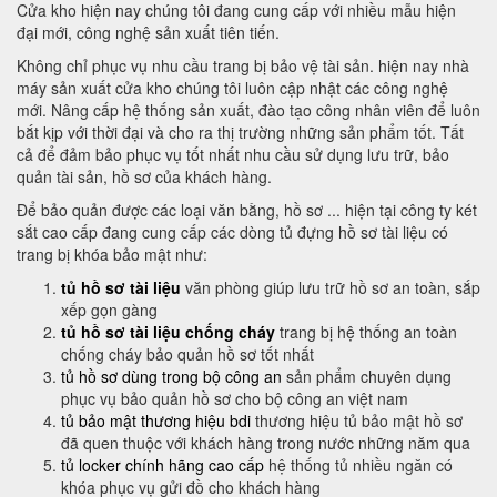
Cửa kho hiện nay chúng tôi đang cung cấp với nhiều mẫu hiện
đại mới, công nghệ sản xuất tiên tiến.
Không chỉ phục vụ nhu cầu trang bị bảo vệ tài sản. hiện nay nhà
máy sản xuất cửa kho chúng tôi luôn cập nhật các công nghệ
mới. Nâng cấp hệ thống sản xuất, đào tạo công nhân viên để luôn
bắt kịp với thời đại và cho ra thị trường những sản phẩm tốt. Tất
cả để đảm bảo phục vụ tốt nhất nhu cầu sử dụng lưu trữ, bảo
quản tài sản, hồ sơ của khách hàng.
Để bảo quản được các loại văn bằng, hồ sơ ... hiện tại công ty két
sắt cao cấp đang cung cấp các dòng tủ đựng hồ sơ tài liệu có
trang bị khóa bảo mật như:
tủ hồ sơ tài liệu
văn phòng giúp lưu trữ hồ sơ an toàn, sắp
xếp gọn gàng
tủ hồ sơ tài liệu chống cháy
trang bị hệ thống an toàn
chống cháy bảo quản hồ sơ tốt nhất
tủ hồ sơ dùng trong bộ công an
sản phẩm chuyên dụng
phục vụ bảo quản hồ sơ cho bộ công an việt nam
tủ bảo mật thương hiệu bdi
thương hiệu tủ bảo mật hồ sơ
đã quen thuộc với khách hàng trong nước những năm qua
tủ locker chính hãng cao cấp
hệ thống tủ nhiều ngăn có
khóa phục vụ gửi đồ cho khách hàng