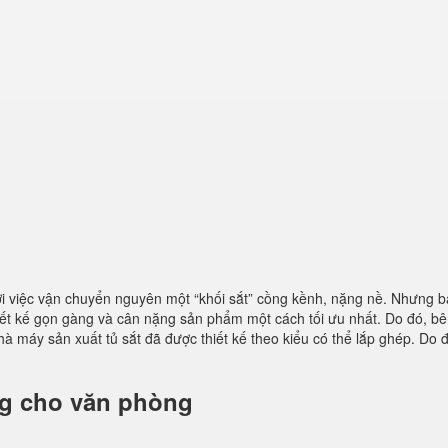
ởi việc vận chuyển nguyên một “khối sắt” cồng kềnh, nặng nề. Nhưng b
iết kế gọn gàng và cân nặng sản phẩm một cách tối ưu nhất. Do đó, b
hà máy sản xuất tủ sắt đã được thiết kế theo kiểu có thể lắp ghép. Do 
ng cho văn phòng