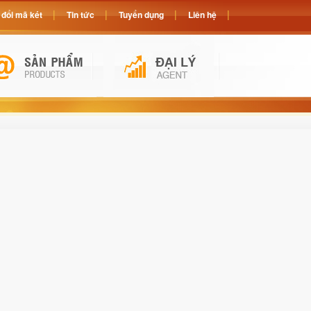
đổi mã két
Tin tức
Tuyển dụng
Liên hệ