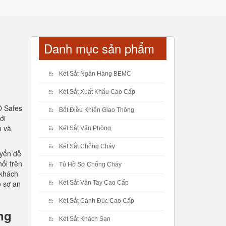
Danh mục sản phẩm
Két Sắt Ngân Hàng BEMC
Két Sắt Xuất Khẩu Cao Cấp
O Safes
Bốt Điều Khiển Giao Thông
ới
n và
Két Sắt Văn Phòng
Két Sắt Chống Cháy
uyển dễ
ối trên
Tủ Hồ Sơ Chống Cháy
 khách
ồ sơ an
Két Sắt Vân Tay Cao Cấp
Két Sắt Cánh Đúc Cao Cấp
ng
Két Sắt Khách Sạn