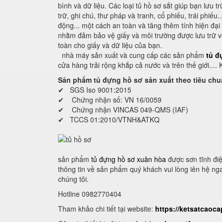
bình và dữ liệu. Các loại tủ hồ sơ sắt giúp bạn lưu t
trữ, ghi chú, thư pháp và tranh, cổ phiếu, trái phiếu
động... một cách an toàn và tăng thêm tính hiện đại
nhằm đảm bảo vệ giấy và môi trường được lưu trữ vớ
toàn cho giấy và dữ liệu của bạn.
nhà máy sản xuất và cung cấp các sản phẩm
tủ đ
cửa hàng trải rộng khắp cả nước và trên thế giới....
Sản phẩm tủ đựng hồ sơ sản xuất theo tiêu chu
✔ SGS Iso 9001:2015
✔ Chứng nhận số: VN 16/0059
✔ Chứng nhận VINCAS 049-QMS (IAF)
✔ TCCS 01:2010/VTNH&ATKQ
sản phẩm
tủ đựng hồ sơ xuân hòa
được sơn tĩnh điệ
thông tin về sản phẩm quý khách vui lòng iên hệ ngay
chúng tôi.
Hotline 0982770404
Tham khảo chi tiết tại website:
https://ketsatcaoc