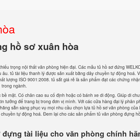
hòa
ng hồ sơ xuân hòa
thiếu trọng nội thất văn phòng hiện đại. Các mẫu tủ hồ sơ đứng WELK
âu. tủ tài liệu thanh lý được sản xuất bằng dây chuyền tự động hoá. V
hất lượng ISO 9001:2008. tủ sắt giá rẻ là sản phẩm đạt các chứng nhậ
 trong ngành.
ớc bề mặt. Có chân cao su cố định hoặc có bánh xe di động. Giúp di ch
in tưởng để trang bị trong đơn vị mình. Với các cửa hàng đại lý phân ph
ính hãng sẵn sàng phục vụ mọi nhu cầu chọn lựa tủ hồ sơ văn phòng của
y chuyền tự động hoá. Đem lại cho các sản phẩm tủ văn phòng đựng h
 đựng tài liệu cho văn phòng chính hã