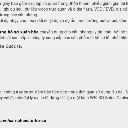
rữ giấy bao gồm các tập tin quan trọng, thỏa thuận, phiếu giảm giá, tài l
…, ghi dữ liệu, dữ liệu video trực quan và ổ đĩa flash, VCD / DVD, đĩa cứ
 trong các văn phòng.
i độ nhạy cao, thay đổi nhiệt độ và độ ẩm, môi trường bụi và bụi, đả
ựng hồ sơ xuân hòa
chuyên dụng cho văn phòng uy tín nhất. Với hệ 
 Két sắt cao cấp là công ty cung cấp các sản phẩm tủ hồ sơ tốt nhất hiệ
ẩn Quốc tế:
n chống trầy xước. đảm bảo bền đẹp trong thời gian sử dụng lâu dài. 
 với địa chỉ đại lý uy tín tủ đựng tài liệu mặt kính WELKO Safes Cabin
ap.vn/san-pham/tu-ho-so