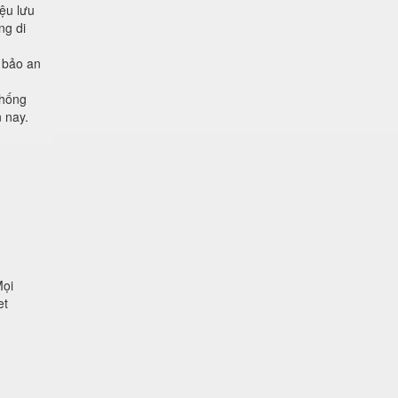
iệu lưu
ng di
m bảo an
thống
n nay.
Mọi
et